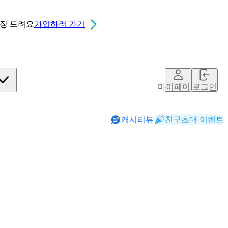
0장
드려요
가입하러 가기
마이페이지
로그인
캐시리뷰
친구초대 이벤트