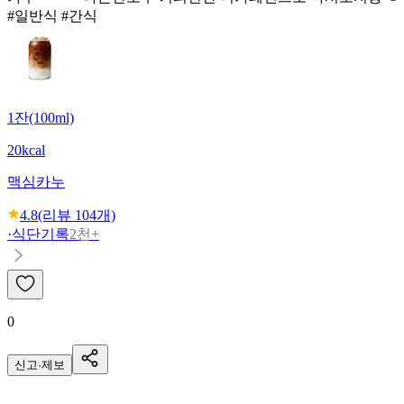
#일반식 #간식
1잔(100ml)
20kcal
맥심
카누
4.8
(리뷰
104
개)
·
식단기록
2천+
0
신고·제보