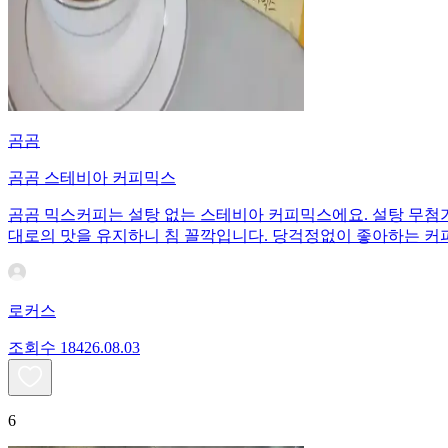
곰곰
곰곰 스테비아 커피믹스
곰곰 믹스커피는 설탕 없는 스테비아 커피믹스에요. 설탕 무첨가 
대로의 맛을 유지하니 침 꼴깍입니다. 당걱정없이 좋아하는 
로커스
조회수
184
26.08.03
6