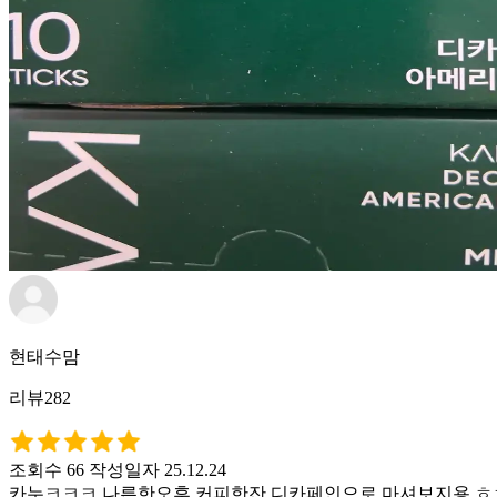
현태수맘
리뷰282
조회수 66
작성일자 25.12.24
카누ㅋㅋㅋ 나른한오후 커피한잔 디카페인으로 마셔보지용 ㅎ