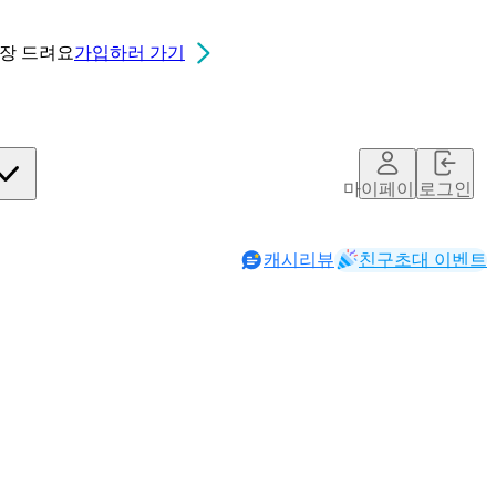
0장
드려요
가입하러 가기
마이페이지
로그인
캐시리뷰
친구초대 이벤트