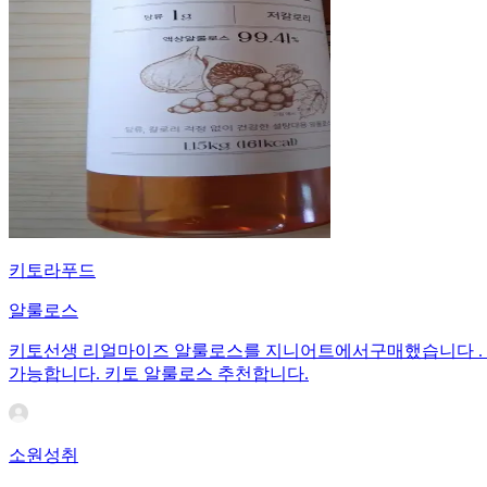
키토라푸드
알룰로스
키토선생 리얼마이즈 알룰로스를 지니어트에서구매했습니다 . 액
가능합니다. 키토 알룰로스 추천합니다.
소원성취