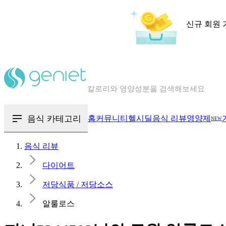
신규 회원 
칼로리와 영양성분을 검색해보세요
혈당 · 다이어트 음식 검색해보세요
음식 · 영양제 리뷰를 찾아보세요
음식 카테고리
홈
커뮤니티
헬시딜
음식 리뷰
영양제
NEW
음식 리뷰
다이어트
저당식품 / 저당소스
알룰로스