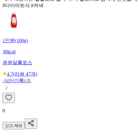
#다이어트식 #저녁
1인분(100g)
30kcal
큐원
알룰로스
4.7
(리뷰
47
개)
·
식단기록
6회
0
신고·제보