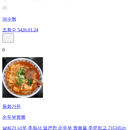
여수행
조회수
54
26.01.24
0
동화가든
순두부짬뽕
날씨가 너무 추워서 얼큰한 순두부 짬봉을 주문하고 기다리는