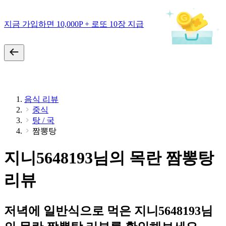
지금 가입하면 10,000P + 로또 10장 지급
음식 리뷰
중식
탕 / 국
짬뽕탕
지니5648193님의 목란 짬뽕탕
리뷰
저녁에 일반식으로 먹은 지니5648193님