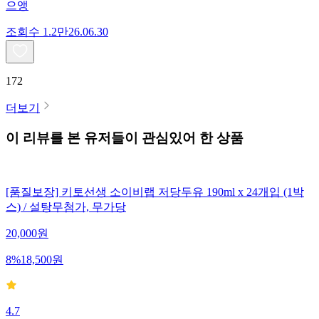
으앵
조회수
1.2만
26.06.30
172
더보기
이 리뷰를 본 유저들이 관심있어 한 상품
[품질보장] 키토선생 소이비랩 저당두유 190ml x 24개입 (1박
스) / 설탕무첨가, 무가당
20,000
원
8
%
18,500
원
4.7