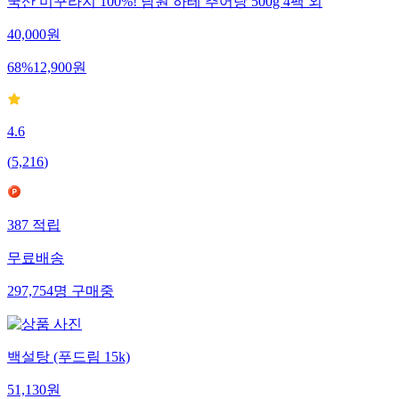
국산 미꾸라지 100%! 남원 하테 추어탕 500g 4팩 외
40,000
원
68
%
12,900
원
4.6
(
5,216
)
387
적립
무료배송
297,754
명
구매중
백설탕 (푸드림 15k)
51,130
원