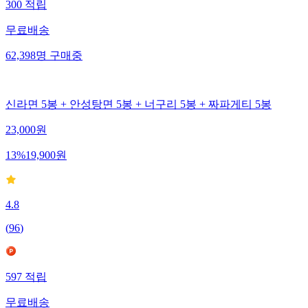
300
적립
무료배송
62,398
명
구매중
신라면 5봉 + 안성탕면 5봉 + 너구리 5봉 + 짜파게티 5봉
23,000
원
13
%
19,900
원
4.8
(
96
)
597
적립
무료배송