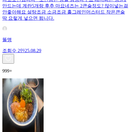
만드는데 계란5개랑 후추 마요네즈는 2큰술정도? 많이넣는걸
안좋아해요 설탕조금 소금조금 홀그레인머스터드 작은큰술
딱 요렇게 넣으면 됩니다.
똘맹
조회수
2만
25.08.29
999+