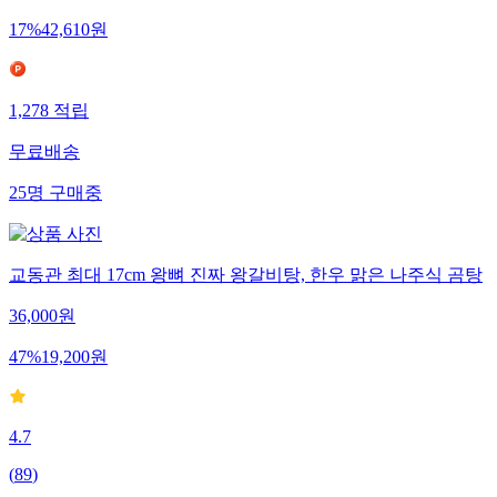
17
%
42,610
원
1,278
적립
무료배송
25
명
구매중
교동관 최대 17cm 왕뼈 진짜 왕갈비탕, 한우 맑은 나주식 곰탕
36,000
원
47
%
19,200
원
4.7
(
89
)