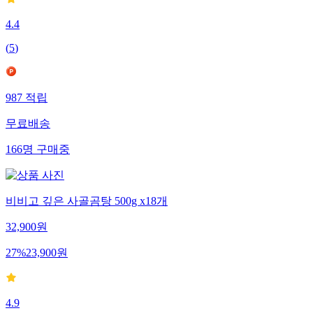
4.4
(
5
)
987
적립
무료배송
166
명
구매중
비비고 깊은 사골곰탕 500g x18개
32,900
원
27
%
23,900
원
4.9