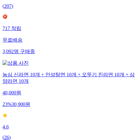
(
207
)
717
적립
무료배송
3,092
명
구매중
농심 신라면 10개 + 안성탕면 10개 + 오뚜기 진라면 10개 + 삼
양라면 10개
40,000
원
23
%
30,900
원
4.6
(
26
)