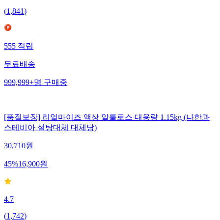
(
1,841
)
555
적립
무료배송
999,999+
명
구매중
[품질보장] 리얼마이즈 액상 알룰로스 대용량 1.15kg (나한과
스테비아 설탕대체 대체당)
30,710
원
45
%
16,900
원
4.7
(
1,742
)