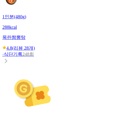
1인분(480g)
288kcal
목란
짬뽕탕
4.8
(리뷰
28
개)
·
식단기록
248회