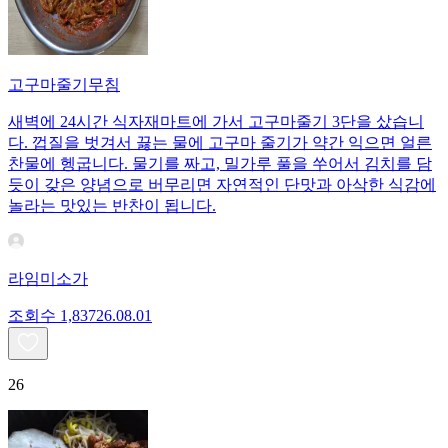
고구마줄기무침
새벽에 24시간 식자재마트에 가서 고구마줄기 3단을 샀습니
다. 껍질을 벗겨서 끓는 물에 고구마 줄기가 약간 익으면 얼른
찬물에 헹굽니다. 물기를 짜고, 밀가루 풀을 쑤어서 김치를 담
듯이 갖은 양념으로 버무리면 자연적인 단맛과 아삭한 식감에
놀라는 맛있는 반찬이 됩니다.
라임미소가
조회수
1,837
26.08.01
26