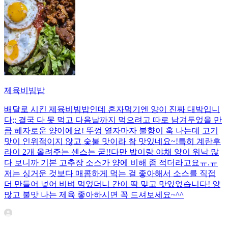
제육비빔밥
배달로 시킨 제육비빔밥인데 혼자먹기엔 양이 진짜 대박입니
다;; 결국 다 못 먹고 다음날까지 먹으려고 따로 남겨두었을 만
큼 혜자로운 양이에요! 뚜껑 열자마자 불향이 훅 나는데 고기
맛이 인위적이지 않고 숯불 맛이라 참 맛있네요~!특히 계란후
라이 2개 올려주는 센스는 굳!! ​다만 밥이랑 야채 양이 워낙 많
다 보니까 기본 고추장 소스가 양에 비해 좀 적더라고요ㅠ.ㅠ
저는 싱거운 것보다 매콤하게 먹는 걸 좋아해서 소스를 직접
더 만들어 넣어 비벼 먹었더니 간이 딱 맞고 맛있었습니다! 양
많고 불맛 나는 제육 좋아하시면 꼭 드셔보세요~^^