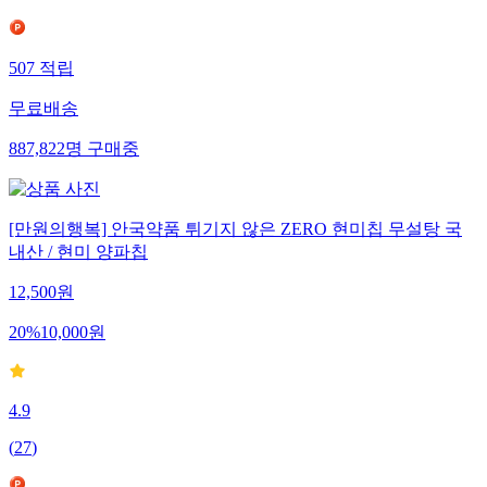
507
적립
무료배송
887,822
명
구매중
[만원의행복] 안국약품 튀기지 않은 ZERO 현미칩 무설탕 국
내산 / 현미 양파칩
12,500
원
20
%
10,000
원
4.9
(
27
)