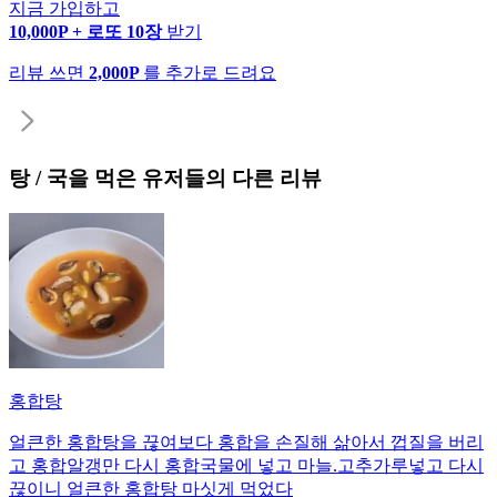
지금 가입하고
10,000P + 로또 10장
받기
리뷰 쓰면
2,000P
를 추가로 드려요
탕 / 국
을 먹은 유저들의 다른 리뷰
홍합탕
얼큰한 홍합탕을 끊여보다 홍합을 손질해 삶아서 껍질을 버리
고 홍합알갱만 다시 홍합국물에 넣고 마늘.고추가루넣고 다시
끊이니 얼큰한 홍합탕 마싯게 먹었다