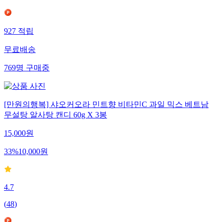
927
적립
무료배송
769
명
구매중
[만원의행복] 샤오커오라 민트향 비타민C 과일 믹스 베트남
무설탕 알사탕 캔디 60g X 3봉
15,000
원
33
%
10,000
원
4.7
(
48
)