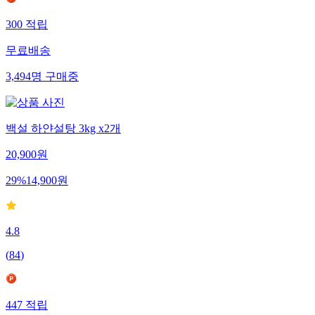
300
적립
무료배송
3,494
명
구매중
백설 하얀설탕 3kg x2개
20,900
원
29
%
14,900
원
4.8
(
84
)
447
적립