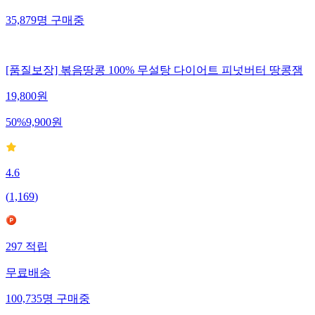
35,879
명
구매중
[품질보장] 볶음땅콩 100% 무설탕 다이어트 피넛버터 땅콩잼
19,800
원
50
%
9,900
원
4.6
(
1,169
)
297
적립
무료배송
100,735
명
구매중