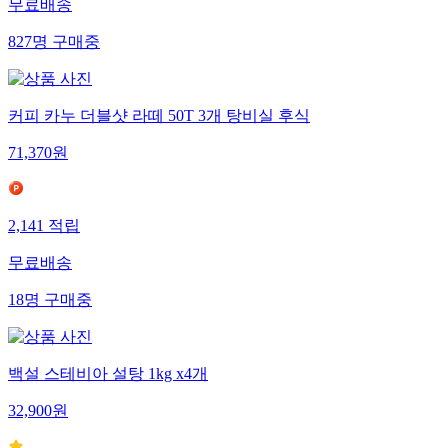
무료배송
827
명
구매중
커피 카누 더블샷 라떼 50T 3개 탕비실 후식
71,370
원
2,141
적립
무료배송
18
명
구매중
백설 스테비아 설탕 1kg x4개
32,900
원