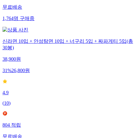
무료배송
1,764
명
구매중
신라면 10입 + 안성탕면 10입 + 너구리 5입 + 짜파게티 5입(총
30봉)
38,900
원
31
%
26,800
원
4.9
(
10
)
804
적립