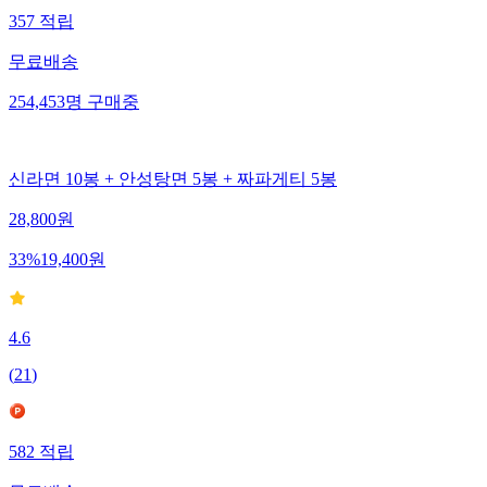
357
적립
무료배송
254,453
명
구매중
신라면 10봉 + 안성탕면 5봉 + 짜파게티 5봉
28,800
원
33
%
19,400
원
4.6
(
21
)
582
적립