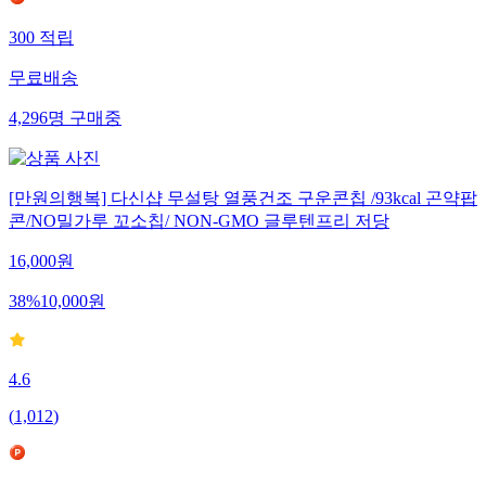
300
적립
무료배송
4,296
명
구매중
[만원의행복] 다신샵 무설탕 열풍건조 구운콘칩 /93kcal 곤약팝
콘/NO밀가루 꼬소칩/ NON-GMO 글루텐프리 저당
16,000
원
38
%
10,000
원
4.6
(
1,012
)