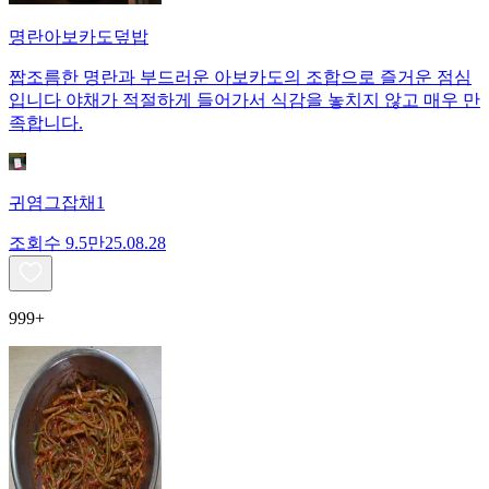
명란아보카도덮밥
짭조름한 명란과 부드러운 아보카도의 조합으로 즐거운 점심
입니다 야채가 적절하게 들어가서 식감을 놓치지 않고 매우 만
족합니다.
귀염그잡채1
조회수
9.5만
25.08.28
999+