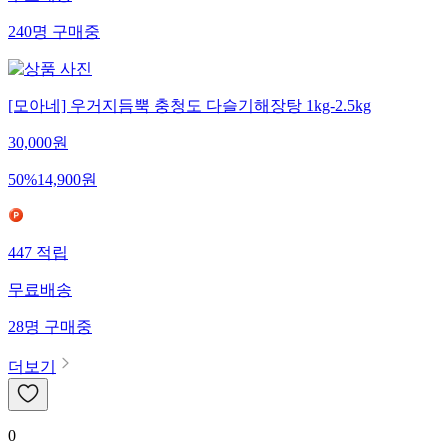
무료배송
240
명
구매중
[모아네] 우거지듬뿍 충청도 다슬기해장탕 1kg-2.5kg
30,000
원
50
%
14,900
원
447
적립
무료배송
28
명
구매중
더보기
0