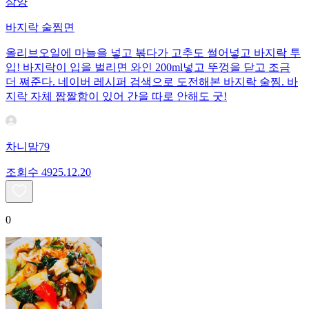
삼양
바지락 술찜면
올리브오일에 마늘을 넣고 볶다가 고추도 썰어넣고 바지락 투
입! 바지락이 입을 벌리면 와인 200ml넣고 뚜껑을 닫고 조금
더 쪄준다. 네이버 레시퍼 검색으로 도전해본 바지락 술찜. 바
지락 자체 짭짤함이 있어 간을 따로 안해도 굿!
차니맘79
조회수
49
25.12.20
0