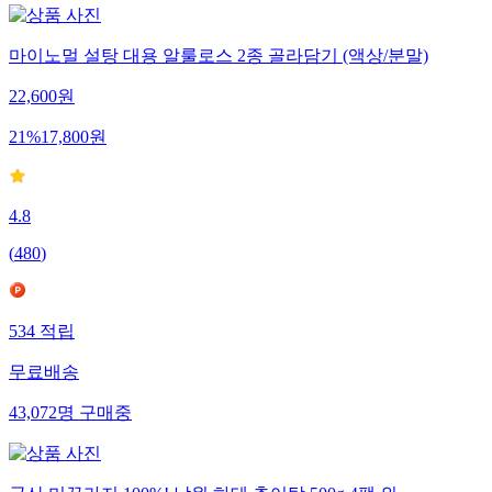
마이노멀 설탕 대용 알룰로스 2종 골라담기 (액상/분말)
22,600
원
21
%
17,800
원
4.8
(
480
)
534
적립
무료배송
43,072
명
구매중