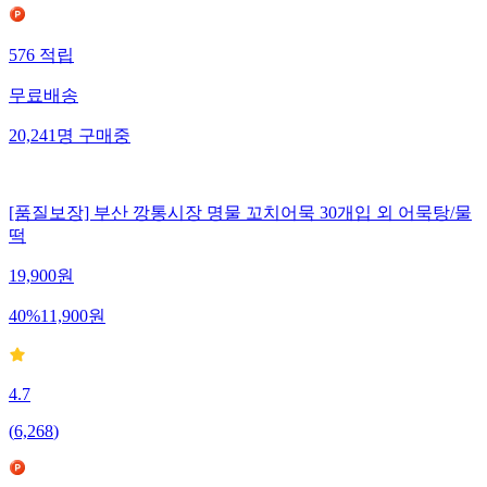
576
적립
무료배송
20,241
명
구매중
[품질보장] 부산 깡통시장 명물 꼬치어묵 30개입 외 어묵탕/물
떡
19,900
원
40
%
11,900
원
4.7
(
6,268
)