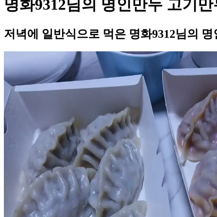
명화9312님의 명인만두 고기만
저녁에 일반식으로 먹은 명화9312님의 