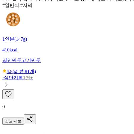
#일반식 #저녁
1인분(147g)
410kcal
명인만두
고기만두
4.8
(리뷰
81
개)
·
식단기록
1천+
0
신고·제보