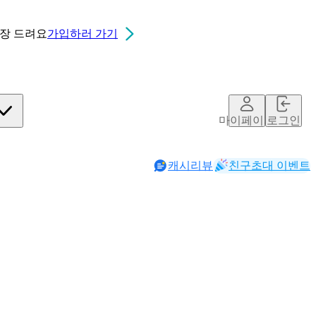
0장
드려요
가입하러 가기
마이페이지
로그인
캐시리뷰
친구초대 이벤트