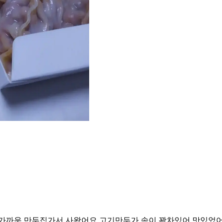
 가까운 만두집가서 사왔어요 고기만두가 속이 꽉차있어 맛있었