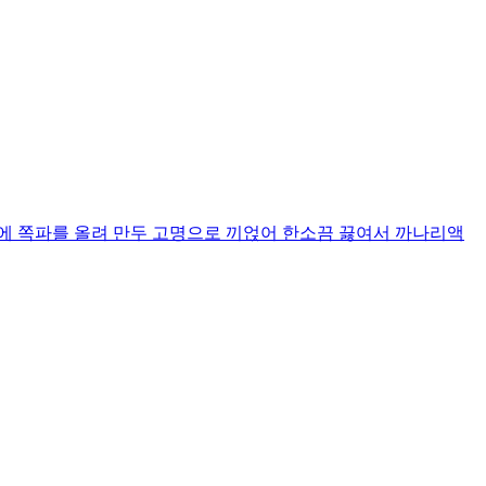
에 쪽파를 올려 만두 고명으로 끼얹어 한소끔 끓여서 까나리액