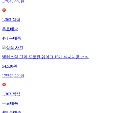
17
%
45,440
원
1,363
적립
무료배송
4
명
구매중
밸런스밀 견과 프로틴 쉐이크 10개 식사대용 선식
54,530
원
17
%
45,440
원
1,363
적립
무료배송