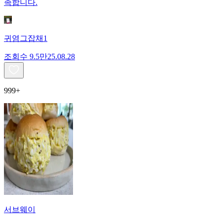
족합니다.
귀염그잡채1
조회수
9.5만
25.08.28
999+
서브웨이