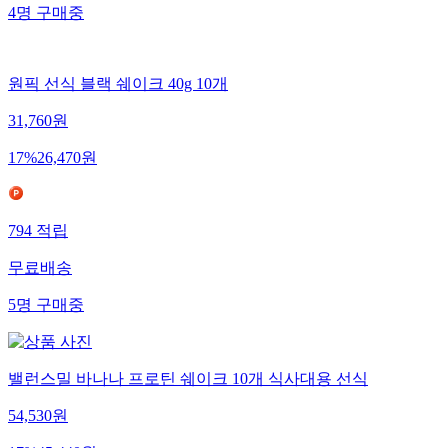
4
명
구매중
원픽 선식 블랙 쉐이크 40g 10개
31,760
원
17
%
26,470
원
794
적립
무료배송
5
명
구매중
밸런스밀 바나나 프로틴 쉐이크 10개 식사대용 선식
54,530
원