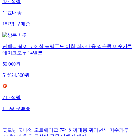
477
적립
무료배송
187
명
구매중
단백질 쉐이크 선식 블랙푸드 아침 식사대용 검은콩 미숫가루
쉐이크모두 14일분
50,000
원
51
%
24,500
원
735
적립
115
명
구매중
굿모닝 굿나잇 오트쉐이크 7팩 한끼대용 귀리선식 미숫가루