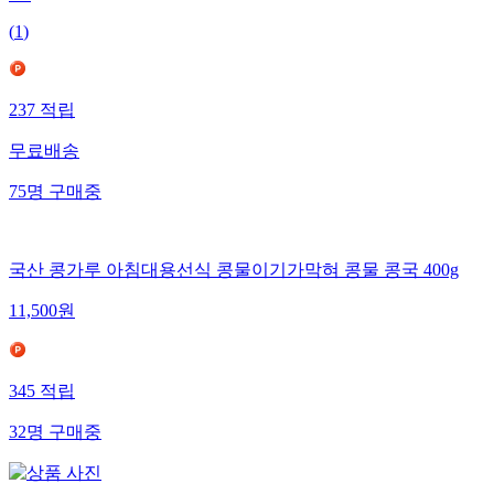
(
1
)
237
적립
무료배송
75
명
구매중
국산 콩가루 아침대용선식 콩물이기가막혀 콩물 콩국 400g
11,500
원
345
적립
32
명
구매중