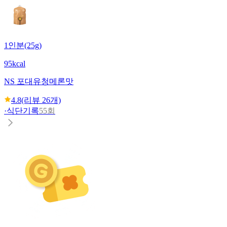
1인분(25g)
95kcal
NS 포대유청
메론맛
4.8
(리뷰
26
개)
·
식단기록
55회