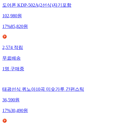
도어폰 KDP-502A(2선식)자기포함
102,980
원
17
%
85,820
원
2,574
적립
무료배송
1
명
구매중
태광선식 퀴노아10곡 미숫가루 간편스틱
36,590
원
17
%
30,490
원