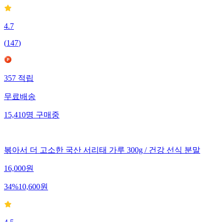
4.7
(
147
)
357
적립
무료배송
15,410
명
구매중
볶아서 더 고소한 국산 서리태 가루 300g / 건강 선식 분말
16,000
원
34
%
10,600
원