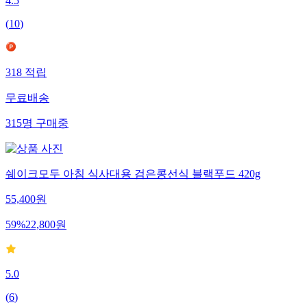
4.5
(
10
)
318
적립
무료배송
315
명
구매중
쉐이크모두 아침 식사대용 검은콩선식 블랙푸드 420g
55,400
원
59
%
22,800
원
5.0
(
6
)