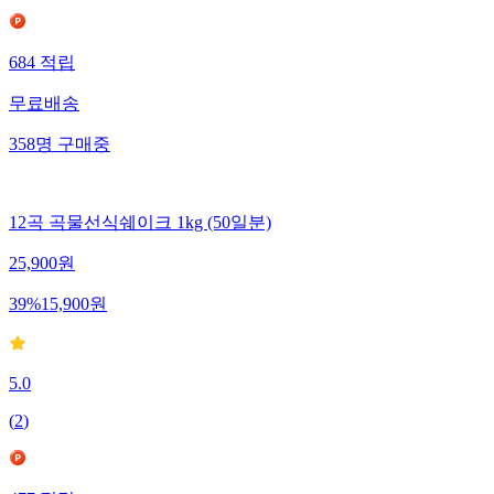
684
적립
무료배송
358
명
구매중
12곡 곡물선식쉐이크 1kg (50일분)
25,900
원
39
%
15,900
원
5.0
(
2
)