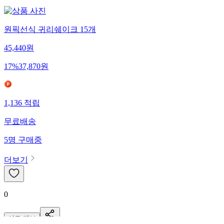
원픽선식 귀리쉐이크 15개
45,440
원
17
%
37,870
원
1,136
적립
무료배송
5
명
구매중
더보기
0