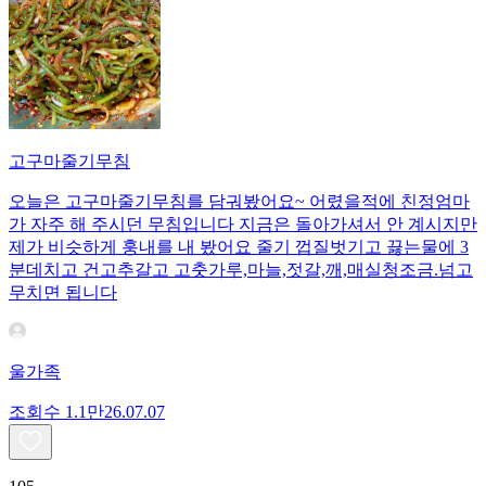
고구마줄기무침
오늘은 고구마줄기무침를 담궈봤어요~ 어렸을적에 친정엄마
가 자주 해 주시던 무침입니다 지금은 돌아가셔서 안 계시지만
제가 비슷하게 훙내를 내 봤어요 줄기 껍질벗기고 끓는물에 3
분데치고 건고추갈고 고춧가루,마늘,젓갈,깨,매실청조금.넘고
무치면 됩니다
울가족
조회수
1.1만
26.07.07