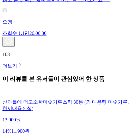
으앵
조회수
1.1만
26.06.30
168
더보기
이 리뷰를 본 유저들이 관심있어 한 상품
산과들에 더고소한미숫가루스틱 30봉 (외 대용량 미숫가루,
한끼대용선식)
13,900
원
14
%
11,900
원