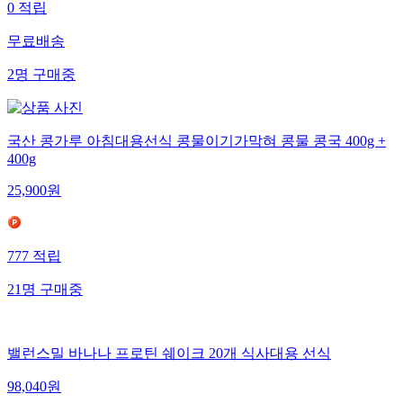
0
적립
무료배송
2
명
구매중
국산 콩가루 아침대용선식 콩물이기가막혀 콩물 콩국 400g +
400g
25,900
원
777
적립
21
명
구매중
밸런스밀 바나나 프로틴 쉐이크 20개 식사대용 선식
98,040
원