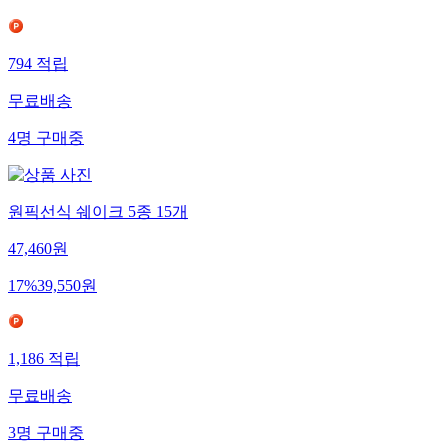
17
%
26,470
원
794
적립
무료배송
4
명
구매중
원픽선식 쉐이크 5종 15개
47,460
원
17
%
39,550
원
1,186
적립
무료배송
3
명
구매중