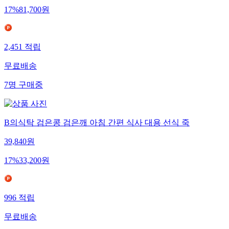
17
%
81,700
원
2,451
적립
무료배송
7
명
구매중
B의식탁 검은콩 검은깨 아침 간편 식사 대용 선식 죽
39,840
원
17
%
33,200
원
996
적립
무료배송