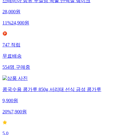
스테비아 함유 무설탕 곡물 단백질 쉐이크
28,000
원
11
%
24,900
원
747
적립
무료배송
554
명
구매중
콩국수용 콩가루 850g 서리태 선식 금성 콩가루
9,900
원
20
%
7,900
원
5.0