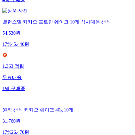
4
명
구매중
밸런스밀 카카오 프로틴 쉐이크 10개 식사대용 선식
54,530
원
17
%
45,440
원
1,363
적립
무료배송
1
명
구매중
원픽 선식 카카오 쉐이크 40g 10개
31,760
원