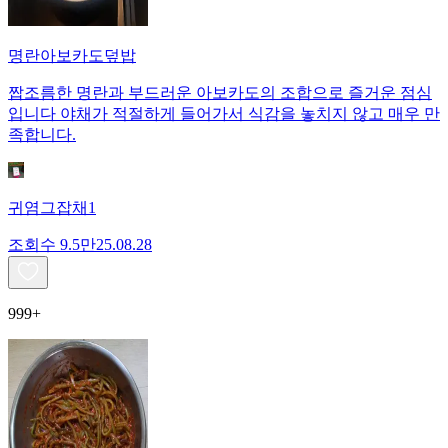
명란아보카도덮밥
짭조름한 명란과 부드러운 아보카도의 조합으로 즐거운 점심
입니다 야채가 적절하게 들어가서 식감을 놓치지 않고 매우 만
족합니다.
귀염그잡채1
조회수
9.5만
25.08.28
999+