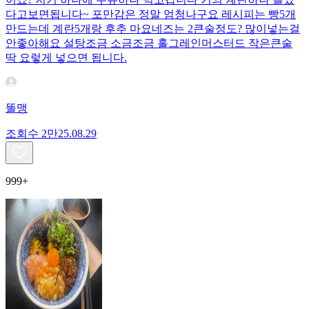
다고보면됩니다~ 포만감은 정말 엄청나구요 레시피는 빵5개
만드는데 계란5개랑 후추 마요네즈는 2큰술정도? 많이넣는걸
안좋아해요 설탕조금 소금조금 홀그레인머스터드 작은큰술
딱 요렇게 넣으면 됩니다.
똘맹
조회수
2만
25.08.29
999+