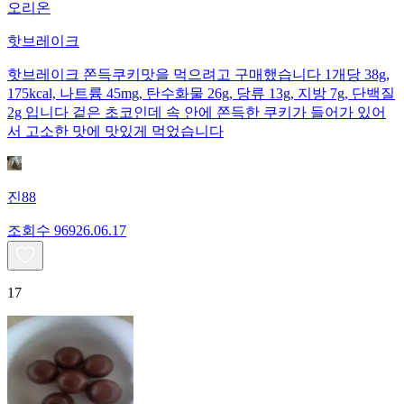
오리온
핫브레이크
핫브레이크 쫀득쿠키맛을 먹으려고 구매했습니다 1개당 38g,
175kcal, 나트륨 45mg, 탄수화물 26g, 당류 13g, 지방 7g, 단백질
2g 입니다 겉은 초코인데 속 안에 쫀득한 쿠키가 들어가 있어
서 고소한 맛에 맛있게 먹었습니다
진88
조회수
969
26.06.17
17