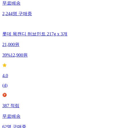
무료배송
2,244
명
구매중
롯데 목캔디 허브민트 217g x 3개
21,000
원
39
%
12,900
원
4.0
(
4
)
387
적립
무료배송