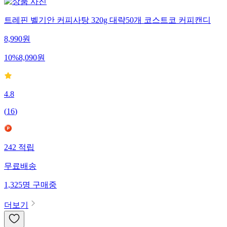
트레핀 벨기안 커피사탕 320g 대략50개 코스트코 커피캔디
8,990
원
10
%
8,090
원
4.8
(
16
)
242
적립
무료배송
1,325
명
구매중
더보기