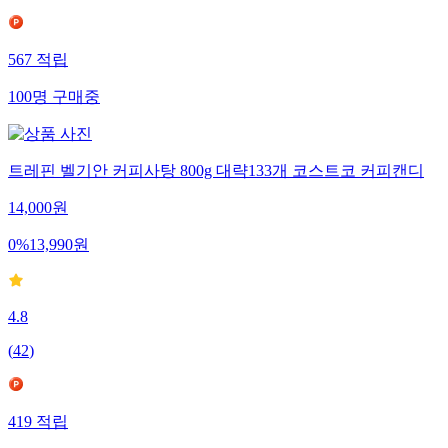
567
적립
100
명
구매중
트레핀 벨기안 커피사탕 800g 대략133개 코스트코 커피캔디
14,000
원
0
%
13,990
원
4.8
(
42
)
419
적립