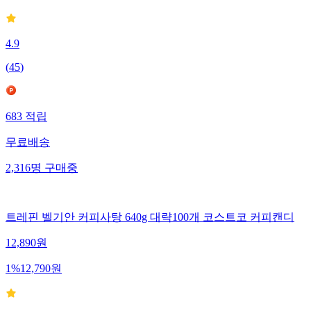
4.9
(
45
)
683
적립
무료배송
2,316
명
구매중
트레핀 벨기안 커피사탕 640g 대략100개 코스트코 커피캔디
12,890
원
1
%
12,790
원