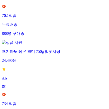
(
9
)
762
적립
무료배송
888
명
구매중
포지타노 레몬 캔디 750g 입덧사탕
24,490
원
4.6
(
9
)
734
적립