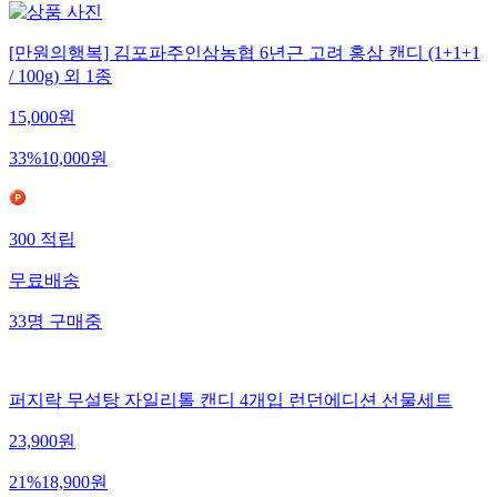
[만원의행복] 김포파주인삼농협 6년근 고려 홍삼 캔디 (1+1+1
/ 100g) 외 1종
15,000
원
33
%
10,000
원
300
적립
무료배송
33
명
구매중
퍼지락 무설탕 자일리톨 캔디 4개입 런던에디션 선물세트
23,900
원
21
%
18,900
원