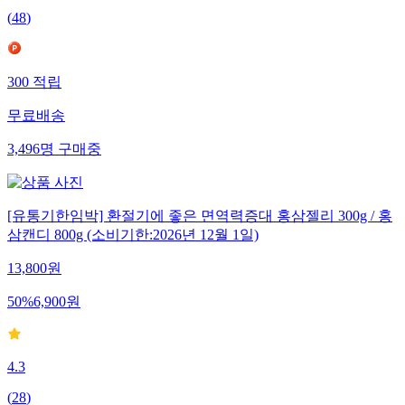
(
48
)
300
적립
무료배송
3,496
명
구매중
[유통기한임박] 환절기에 좋은 면역력증대 홍삼젤리 300g / 홍
삼캔디 800g (소비기한:2026년 12월 1일)
13,800
원
50
%
6,900
원
4.3
(
28
)