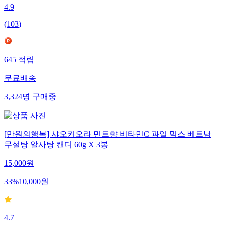
4.9
(
103
)
645
적립
무료배송
3,324
명
구매중
[만원의행복] 샤오커오라 민트향 비타민C 과일 믹스 베트남
무설탕 알사탕 캔디 60g X 3봉
15,000
원
33
%
10,000
원
4.7