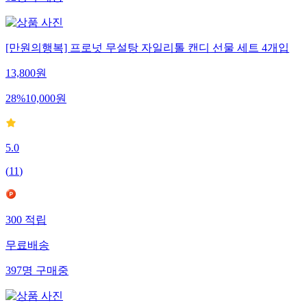
62
명
구매중
[만원의행복] 프로넛 무설탕 자일리톨 캔디 선물 세트 4개입
13,800
원
28
%
10,000
원
5.0
(
11
)
300
적립
무료배송
397
명
구매중