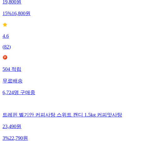
19,800
원
15
%
16,800
원
4.6
(
82
)
504
적립
무료배송
6,724
명
구매중
트레핀 벨기안 커피사탕 스위트 캔디 1.5kg 커피맛사탕
23,490
원
3
%
22,790
원