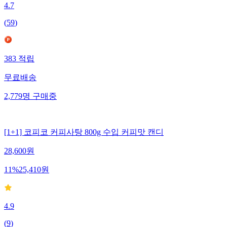
4.7
(
59
)
383
적립
무료배송
2,779
명
구매중
[1+1] 코피코 커피사탕 800g 수입 커피맛 캔디
28,600
원
11
%
25,410
원
4.9