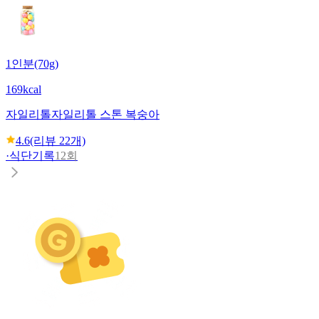
1인분(70g)
169kcal
자일리톨
자일리톨 스톤 복숭아
4.6
(리뷰
22
개)
·
식단기록
12회