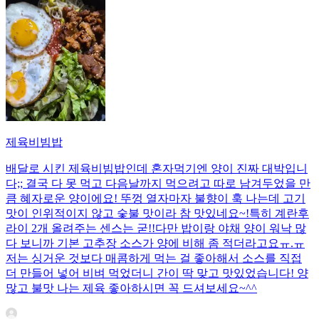
제육비빔밥
배달로 시킨 제육비빔밥인데 혼자먹기엔 양이 진짜 대박입니
다;; 결국 다 못 먹고 다음날까지 먹으려고 따로 남겨두었을 만
큼 혜자로운 양이에요! 뚜껑 열자마자 불향이 훅 나는데 고기
맛이 인위적이지 않고 숯불 맛이라 참 맛있네요~!특히 계란후
라이 2개 올려주는 센스는 굳!! ​다만 밥이랑 야채 양이 워낙 많
다 보니까 기본 고추장 소스가 양에 비해 좀 적더라고요ㅠ.ㅠ
저는 싱거운 것보다 매콤하게 먹는 걸 좋아해서 소스를 직접
더 만들어 넣어 비벼 먹었더니 간이 딱 맞고 맛있었습니다! 양
많고 불맛 나는 제육 좋아하시면 꼭 드셔보세요~^^