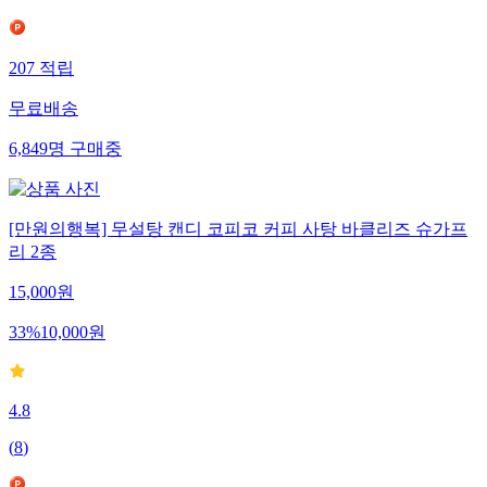
207
적립
무료배송
6,849
명
구매중
[만원의행복] 무설탕 캔디 코피코 커피 사탕 바클리즈 슈가프
리 2종
15,000
원
33
%
10,000
원
4.8
(
8
)