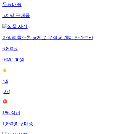
무료배송
525
명
구매중
자일리톨스톤 당제로 무설탕 캔디 판란드산
6,800
원
9
%
6,200
원
4.9
(
27
)
186
적립
1,860
명
구매중