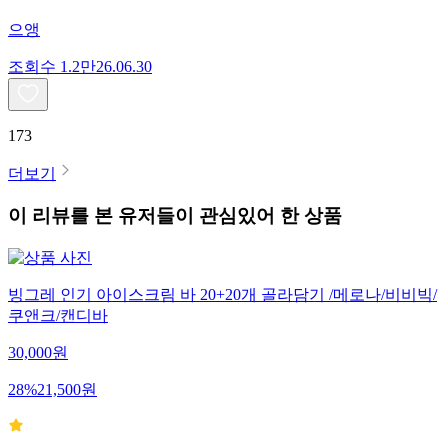
으앵
조회수
1.2만
26.06.30
173
더보기
이 리뷰를 본 유저들이 관심있어 한 상품
빙그레 인기 아이스크림 바 20+20개 골라담기 /메로나/비비빅/
쿠앤크/캔디바
30,000
원
28
%
21,500
원