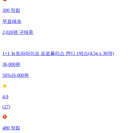
300
적립
무료배송
2,026
명
구매중
1+1 뉴트라라이프 프로폴리스 캔디 1박스(4.5g x 30개)
36,000
원
56
%
16,000
원
4.9
(
27
)
480
적립