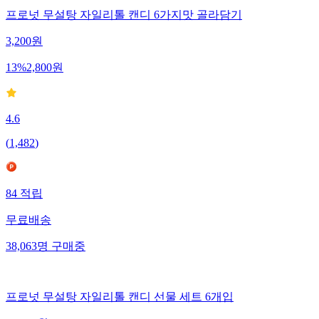
프로넛 무설탕 자일리톨 캔디 6가지맛 골라담기
3,200
원
13
%
2,800
원
4.6
(
1,482
)
84
적립
무료배송
38,063
명
구매중
프로넛 무설탕 자일리톨 캔디 선물 세트 6개입