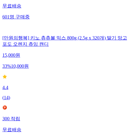
무료배송
601
명
구매중
[만원의행복] 키노 츄츄볼 믹스 800g (2.5g x 320개) 딸기 망고
포도 오렌지 츄잉 캔디
15,000
원
33
%
10,000
원
4.4
(
14
)
300
적립
무료배송