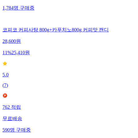
1,784
명
구매중
코피코 커피사탕 800g+카푸치노800g 커피맛 캔디
28,600
원
11
%
25,410
원
5.0
(
7
)
762
적립
무료배송
590
명
구매중