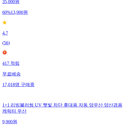
35,000
원
60
%
13,900
원
4.7
(
56
)
417
적립
무료배송
17,018
명
구매중
1+1 리빙블러썸 UV 햇빛 차단 휴대용 자동 양우산 양산겸용
캐릭터 우산
9,900
원