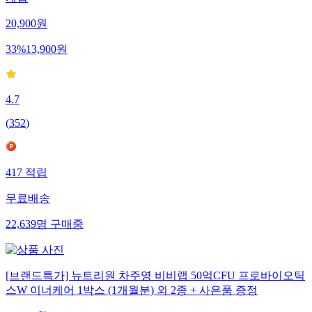
20,900
원
33
%
13,900
원
4.7
(
352
)
417
적립
무료배송
22,639
명
구매중
[브랜드특가] 뉴트리원 차주영 비비랩 50억CFU 프로바이오틱
스W 이너케어 1박스 (1개월분) 외 2종 + 사은품 증정