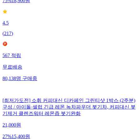
75
%
18,900
원
4.5
(
217
)
567
적립
무료배송
80,138
명
구매중
[최저가도전] 소휘 커피대신 디카페인 그린티샷 1박스 (2주분)
구성 / 아이돌·셀럽 긴급 레몬 녹차파우더 붓기차, 커피대신 붓
기제거 클렌즈워터 레몬즙 붓기완화
21,000
원
27
%
15,400
원