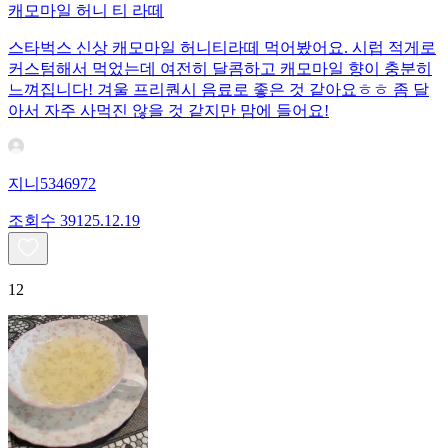
캐모마일 허니 티 라떼
스타벅스 신상 캐모마일 허니티라떼 먹어봤어요. 시럽 적게로
커스텀해서 먹었는데 여전히 달콤하고 캐모마일 향이 충분히
느껴집니다! 겨울 프리퀀시 음료로 좋은 것 같아요ㅎㅎ 좀 달
아서 자주 사먹진 않을 것 같지만 맘에 들어요!
지니5346972
조회수
391
25.12.19
12