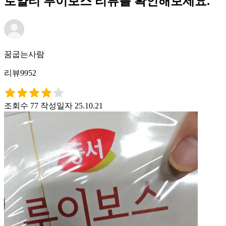
로얄티 루이보스 리뷰를 확인해보세요.
꿈굽는사람
리뷰9952
조회수 77
작성일자 25.10.21