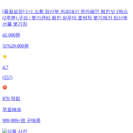
[품질보장] 1+1 소휘 임산부 커피대신 무카페인 펌킨샷 1박스
(2주분) 구성 / 붓기관리 펌킨 파우더 호박차 붓기제거 임산부
선물 붓기차
42,000
원
31
%
29,000
원
4.7
(
557
)
870
적립
무료배송
999,999+
명
구매중