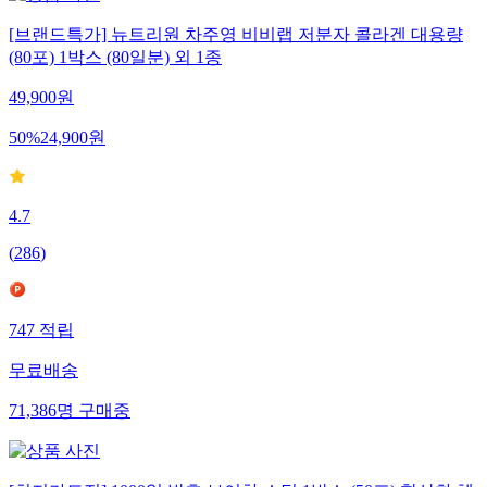
[브랜드특가] 뉴트리원 차주영 비비랩 저분자 콜라겐 대용량
(80포) 1박스 (80일분) 외 1종
49,900
원
50
%
24,900
원
4.7
(
286
)
747
적립
무료배송
71,386
명
구매중