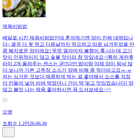
제육비빔밥
배달로 시킨 제육비빔밥인데 혼자먹기엔 양이 진짜 대박입니
다;; 결국 다 못 먹고 다음날까지 먹으려고 따로 남겨두었을 만
큼 혜자로운 양이에요! 뚜껑 열자마자 불향이 훅 나는데 고기
맛이 인위적이지 않고 숯불 맛이라 참 맛있네요~!특히 계란후
라이 2개 올려주는 센스는 굳!! ​다만 밥이랑 야채 양이 워낙 많
다 보니까 기본 고추장 소스가 양에 비해 좀 적더라고요ㅠ.ㅠ
저는 싱거운 것보다 매콤하게 먹는 걸 좋아해서 소스를 직접
더 만들어 넣어 비벼 먹었더니 간이 딱 맞고 맛있었습니다! 양
많고 불맛 나는 제육 좋아하시면 꼭 드셔보세요~^^
으앵
조회수
1.2만
26.06.30