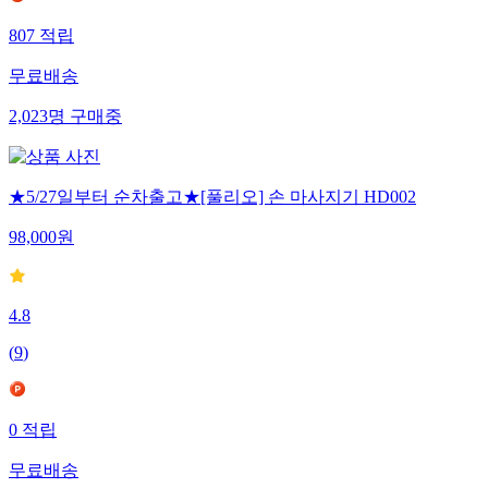
807
적립
무료배송
2,023
명
구매중
★5/27일부터 순차출고★[풀리오] 손 마사지기 HD002
98,000
원
4.8
(
9
)
0
적립
무료배송