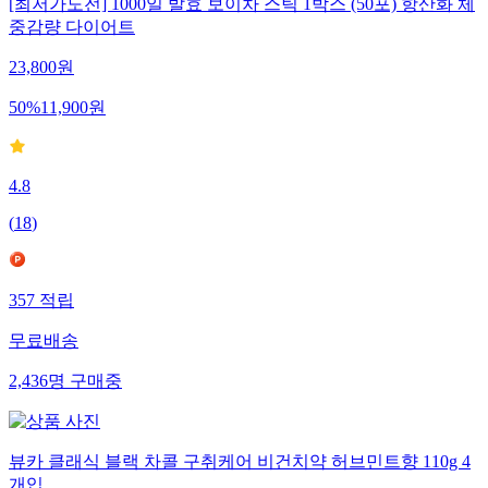
[최저가도전] 1000일 발효 보이차 스틱 1박스 (50포) 항산화 체
중감량 다이어트
23,800
원
50
%
11,900
원
4.8
(
18
)
357
적립
무료배송
2,436
명
구매중
뷰카 클래식 블랙 차콜 구취케어 비건치약 허브민트향 110g 4
개입