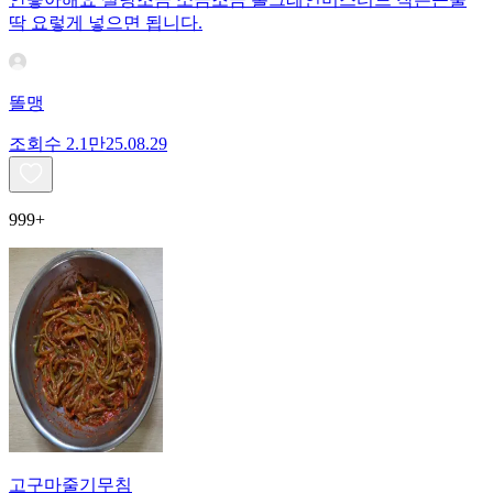
딱 요렇게 넣으면 됩니다.
똘맹
조회수
2.1만
25.08.29
999+
고구마줄기무침