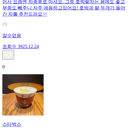
어서 요즘엔 차종류로 마셔요. 그중 호박팥차는 몸에도 좋고
부종도 빼주니 자주 애용하고있어요! 호박과 팥 두개가 들어
간 차를 추천드려요^^
알수없음
조회수
39
25.12.24
0
스타벅스