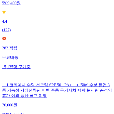
5
%
9,400
원
4.4
(
127
)
282
적립
무료배송
15,135
명
구매중
1+1 코리아나 수딩 선크림 SPF 50+ PA++++ (50g) 수분 톤업 3
중 기능성 자외선차단 미백 주름 무기자차 백탁 눈시림 끈적임
휴가 야외 등산 골프 여행
76,000
원