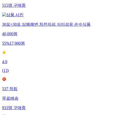
515
명
구매중
30포+30포 상쾌쾌변 차전자피 식이섬유 순수식품
40,000
원
55
%
17,900
원
4.9
(
13
)
537
적립
무료배송
933
명
구매중