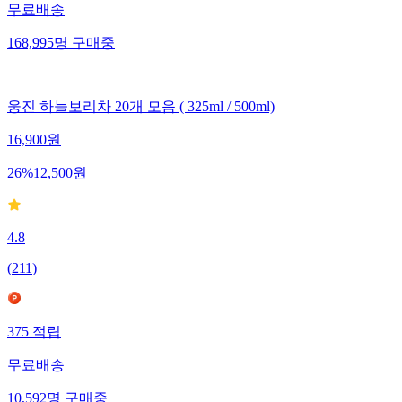
무료배송
168,995
명
구매중
웅진 하늘보리차 20개 모음 ( 325ml / 500ml)
16,900
원
26
%
12,500
원
4.8
(
211
)
375
적립
무료배송
10,592
명
구매중