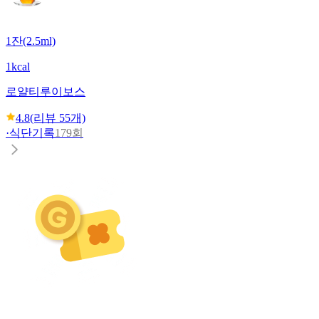
1잔(2.5ml)
1kcal
로얄티
루이보스
4.8
(리뷰
55
개)
·
식단기록
179회