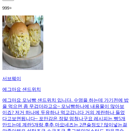
999+
서브웨이
에그마요 샌드위치
에그마요 모닝빵 샌드위치 입니다. 수영을 하는데 가기전에 밥
을 먹으면 좀 무겁더라고요~ 모닝빵하나에 내용물이 많아보
이죠? 저거 하나에 두유하나 먹고갑니다 거의 계란하나 들었
다고보면됩니다~ 포만감은 정말 엄청나구요 레시피는 빵5개
만드는데 계란5개랑 후추 마요네즈는 2큰술정도? 많이넣는걸
안좋아해요 설탕조금 소금조금 홀그레인머스터드 작은큰술