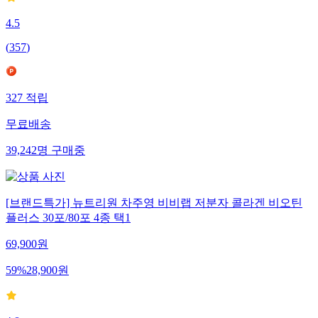
4.5
(
357
)
327
적립
무료배송
39,242
명
구매중
[브랜드특가] 뉴트리원 차주영 비비랩 저분자 콜라겐 비오틴
플러스 30포/80포 4종 택1
69,900
원
59
%
28,900
원