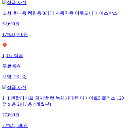
소형 휴대용 캠핑용 8리터 자동차용 아웃도어 아이스박스
52,690
원
17
%
43,910
원
1,317
적립
무료배송
31
명
구매중
1+1 엔탑라이프 체지방 컷 녹차카테킨 다이어트5 플러스(120
정 x 총 2병 / 총 4개월분)
77,800
원
72
%
21,500
원