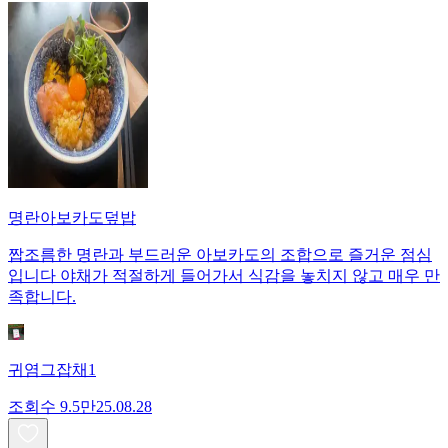
명란아보카도덮밥
짭조름한 명란과 부드러운 아보카도의 조합으로 즐거운 점심
입니다 야채가 적절하게 들어가서 식감을 놓치지 않고 매우 만
족합니다.
귀염그잡채1
조회수
9.5만
25.08.28