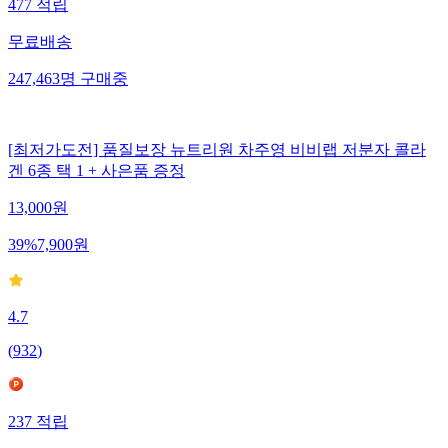
477
적립
무료배송
247,463
명
구매중
[최저가도전] 품질보장 뉴트리원 차주영 비비랩 저분자 콜라
겐 6종 택 1 + 사은품 증정
13,000
원
39
%
7,900
원
4.7
(
932
)
237
적립