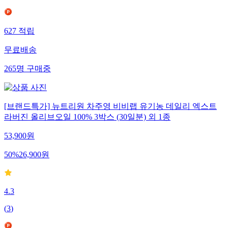
627
적립
무료배송
265
명
구매중
[브랜드특가] 뉴트리원 차주영 비비랩 유기농 데일리 엑스트
라버진 올리브오일 100% 3박스 (30일분) 외 1종
53,900
원
50
%
26,900
원
4.3
(
3
)