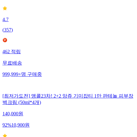
4.7
(
357
)
462
적립
무료배송
999,999+
명
구매중
[최저가도전] 앵콜23차! 2+2 앙쥬 기미잡티 1만 판테놀 피부장
벽크림 (50ml*4개)
140,000
원
92
%
10,900
원