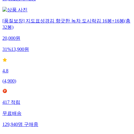
[품질보장] 지도표성경김 향긋한 녹차 도시락김 16봉+16봉(총
32봉)
20,000
원
31
%
13,900
원
4.8
(
4,900
)
417
적립
무료배송
129,940
명
구매중