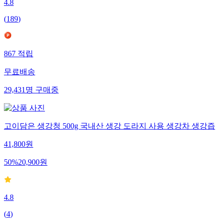
4.8
(
189
)
867
적립
무료배송
29,431
명
구매중
고이담은 생강청 500g 국내산 생강 도라지 사용 생강차 생강즙
41,800
원
50
%
20,900
원
4.8
(
4
)