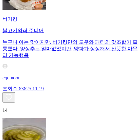
버거킹
불고기와퍼 주니어
누구나 아는 맛이지만, 버거킹만의 도우와 패티의 맛조합이 훌
륭했다. 양상추는 얼마없었지만, 양파가 싱싱해서 산뜻한 마무
리 가능했음
eqemoon
조회수
636
25.11.19
14