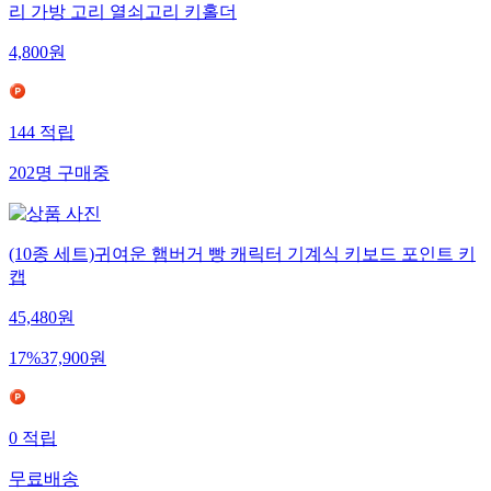
리 가방 고리 열쇠고리 키홀더
4,800
원
144
적립
202
명
구매중
(10종 세트)귀여운 햄버거 빵 캐릭터 기계식 키보드 포인트 키
캡
45,480
원
17
%
37,900
원
0
적립
무료배송