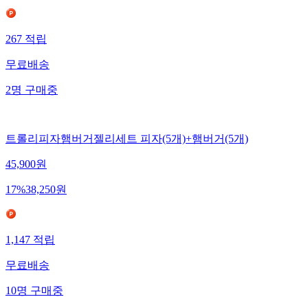
267
적립
무료배송
2
명
구매중
트롤리피자햄버거젤리세트 피자(5개)+햄버거(5개)
45,900
원
17
%
38,250
원
1,147
적립
무료배송
10
명
구매중