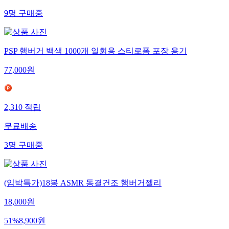
9
명
구매중
PSP 햄버거 백색 1000개 일회용 스티로폼 포장 용기
77,000
원
2,310
적립
무료배송
3
명
구매중
(임박특가)18봉 ASMR 동결건조 햄버거젤리
18,000
원
51
%
8,900
원