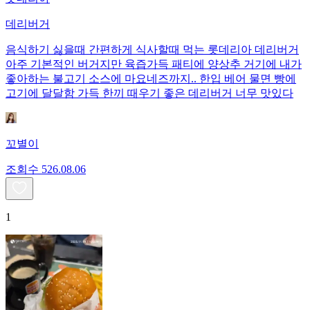
데리버거
음식하기 싫을때 간편하게 식사할때 먹는 롯데리아 데리버거
아주 기본적인 버거지만 육즙가득 패티에 양상추 거기에 내가
좋아하는 불고기 소스에 마요네즈까지.. 한입 베어 물면 빵에
고기에 달달함 가득 한끼 때우기 좋은 데리버거 너무 맛있다
꼬별이
조회수
5
26.08.06
1