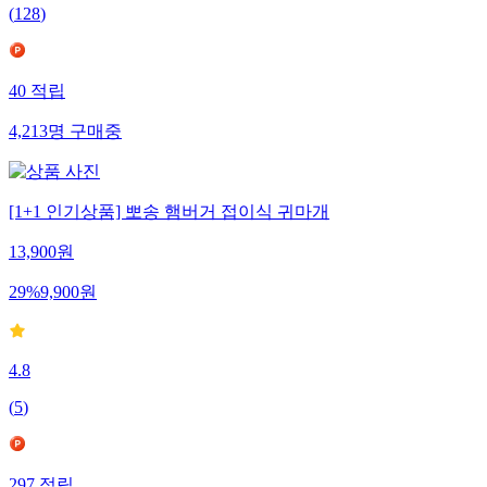
(
128
)
40
적립
4,213
명
구매중
[1+1 인기상품] 뽀송 햄버거 접이식 귀마개
13,900
원
29
%
9,900
원
4.8
(
5
)
297
적립