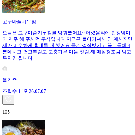
고구마줄기무침
오늘은 고구마줄기무침를 담궈봤어요~ 어렸을적에 친정엄마
가 자주 해 주시던 무침입니다 지금은 돌아가셔서 안 계시지만
제가 비슷하게 훙내를 내 봤어요 줄기 껍질벗기고 끓는물에 3
분데치고 건고추갈고 고춧가루,마늘,젓갈,깨,매실청조금.넘고
무치면 됩니다
울가족
조회수
1.1만
26.07.07
105