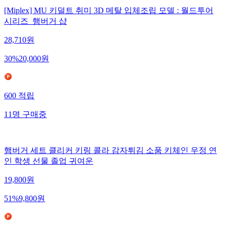
[Miplex] MU 키덜트 취미 3D 메탈 입체조립 모델 : 월드투어
시리즈_햄버거 샵
28,710
원
30
%
20,000
원
600
적립
11
명
구매중
햄버거 세트 클리커 키링 콜라 감자튀김 소품 키체인 우정 연
인 학생 선물 졸업 귀여운
19,800
원
51
%
9,800
원