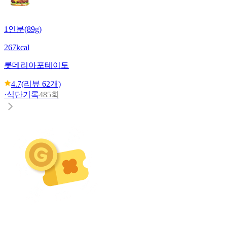
1인분(89g)
267kcal
롯데리아
포테이토
4.7
(리뷰
62
개)
·
식단기록
485회