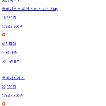
햄버거소스 하인즈 버거소스 230g
16,630
원
17
%
13,860
원
415
적립
무료배송
5
명
구매중
햄버거프레스
22,070
원
17
%
18,390
원