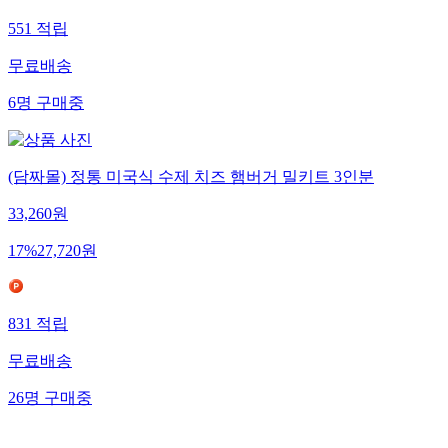
551
적립
무료배송
6
명
구매중
(담짜몰) 정통 미국식 수제 치즈 햄버거 밀키트 3인분
33,260
원
17
%
27,720
원
831
적립
무료배송
26
명
구매중