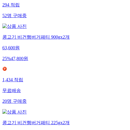
294
적립
52
명
구매중
콩고기 비건햄버거패티 900gx2개
63,600
원
25
%
47,800
원
1,434
적립
무료배송
20
명
구매중
콩고기 비건햄버거패티 225gx2개