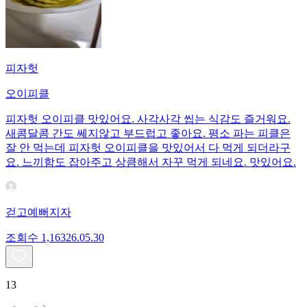
피자헛
오이피클
피자헛 오이피클 맛있어요. 사각사각 씹는 식감도 즐거워요.
새콤달콤 간도 쎄지않고 부드럽고 좋아요. 평소 파는 피클은
잘 안 먹는데 피자헛 오이피클을 맛있어서 다 먹게 되더라구
요. 느끼함도 잡아주고 상큼해서 자꾸 먹게 되네요. 맛있어요.
걷고예뻐지자
조회수
1,163
26.05.30
13