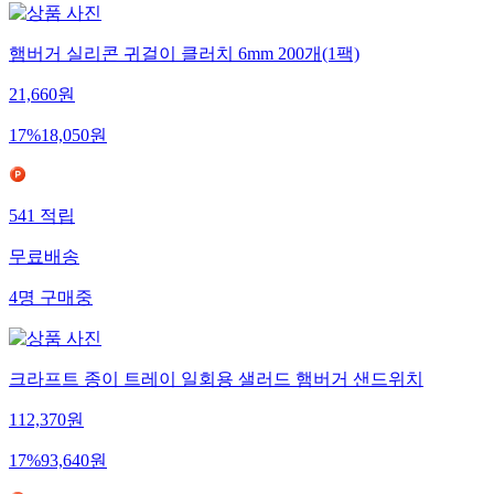
햄버거 실리콘 귀걸이 클러치 6mm 200개(1팩)
21,660
원
17
%
18,050
원
541
적립
무료배송
4
명
구매중
크라프트 종이 트레이 일회용 샐러드 햄버거 샌드위치
112,370
원
17
%
93,640
원