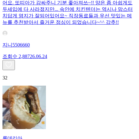
어요. 또띠아가 감싸주니 기분 좋아져쓰~!! 양은 좀 아쉽게도
두세입에 다 사라졌지만... 속안에 치킨텐더는 역시나 맘스터
치답게 염지가 잘되어있어요~ 직장동료들과 우선 맛있는 메
뉴를 추천받아서 즐거운 점심이 되었습니다~^^ 강추!!
지니5506660
조회수
2,887
26.06.24
32
롯데리아