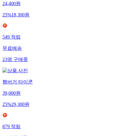
24,400
원
25
%
18,300
원
549
적립
무료배송
23
명
구매중
햄버거 타이쿤
39,000
원
25
%
29,300
원
879
적립