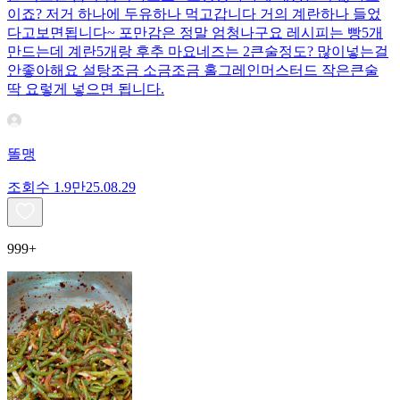
이죠? 저거 하나에 두유하나 먹고갑니다 거의 계란하나 들었
다고보면됩니다~ 포만감은 정말 엄청나구요 레시피는 빵5개
만드는데 계란5개랑 후추 마요네즈는 2큰술정도? 많이넣는걸
안좋아해요 설탕조금 소금조금 홀그레인머스터드 작은큰술
딱 요렇게 넣으면 됩니다.
똘맹
조회수
1.9만
25.08.29
999+