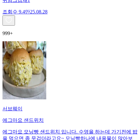
귀염그잡채1
조회수
9.4만
25.08.28
999+
서브웨이
에그마요 샌드위치
에그마요 모닝빵 샌드위치 입니다. 수영을 하는데 가기전에 밥
을 먹으면 좀 무겁더라고요~ 모닝빵하나에 내용물이 많아보