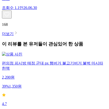
조회수
1.1만
26.06.30
168
더보기
이 리뷰를 본 유저들이 관심있어 한 상품
편의점 피시방 매점 군대 px 햄버거 불고기버거 불벅 마시따
한맥
2,200
원
39
%
1,350
원
4.7