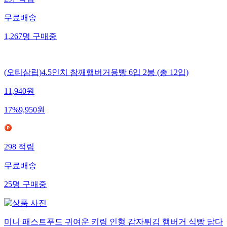
무료배송
1,267
명
구매중
(오티삼립)4.5인치 참깨햄버거용빵 6입 2봉 (총 12입)
11,940
원
17
%
9,950
원
298
적립
무료배송
25
명
구매중
미니 패스트푸드 귀여운 키링 인형 감자튀김 햄버거 식빵 닭다