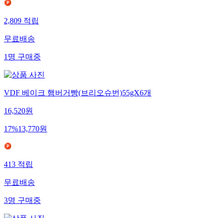
2,809
적립
무료배송
1
명
구매중
VDF 베이크 햄버거빵(브리오슈번)55gX6개
16,520
원
17
%
13,770
원
413
적립
무료배송
3
명
구매중