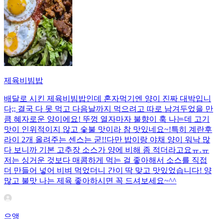
제육비빔밥
배달로 시킨 제육비빔밥인데 혼자먹기엔 양이 진짜 대박입니
다;; 결국 다 못 먹고 다음날까지 먹으려고 따로 남겨두었을 만
큼 혜자로운 양이에요! 뚜껑 열자마자 불향이 훅 나는데 고기
맛이 인위적이지 않고 숯불 맛이라 참 맛있네요~!특히 계란후
라이 2개 올려주는 센스는 굳!! ​다만 밥이랑 야채 양이 워낙 많
다 보니까 기본 고추장 소스가 양에 비해 좀 적더라고요ㅠ.ㅠ
저는 싱거운 것보다 매콤하게 먹는 걸 좋아해서 소스를 직접
더 만들어 넣어 비벼 먹었더니 간이 딱 맞고 맛있었습니다! 양
많고 불맛 나는 제육 좋아하시면 꼭 드셔보세요~^^
으앵