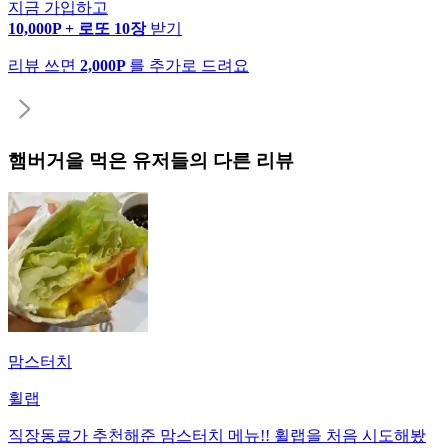
지금 가입하고
10,000P + 로또 10장
받기
리뷰 쓰면
2,000P
를 추가로 드려요
햄버거
을 먹은 유저들의 다른 리뷰
맘스터치
휠랩
직장동료가 추천해준 맘스터치 메뉴!! 휠랩을 처음 시도해봤