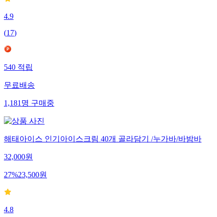
4.9
(
17
)
540
적립
무료배송
1,181
명
구매중
해태아이스 인기아이스크림 40개 골라담기 /누가바/바밤바
32,000
원
27
%
23,500
원
4.8