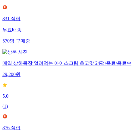
831
적립
무료배송
570
명
구매중
매일 상하목장 얼려먹는 아이스크림 초코맛 24팩/음료/음료수
29,200
원
5.0
(
1
)
876
적립