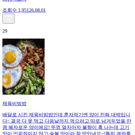
조회수
1,951
26.08.01
29
제육비빔밥
배달로 시킨 제육비빔밥인데 혼자먹기엔 양이 진짜 대박입니
다;; 결국 다 못 먹고 다음날까지 먹으려고 따로 남겨두었을 만
큼 혜자로운 양이에요! 뚜껑 열자마자 불향이 훅 나는데 고기
맛이 인위적이지 않고 숯불 맛이라 참 맛있네요~!특히 계란후