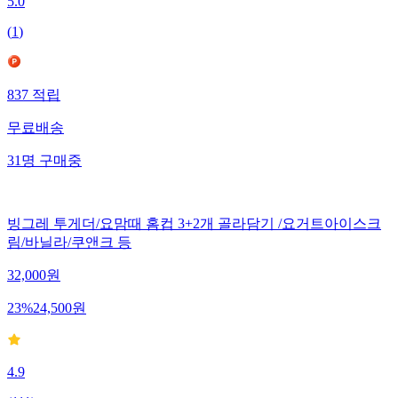
5.0
(
1
)
837
적립
무료배송
31
명
구매중
빙그레 투게더/요맘때 홈컵 3+2개 골라담기 /요거트아이스크
림/바닐라/쿠앤크 등
32,000
원
23
%
24,500
원
4.9