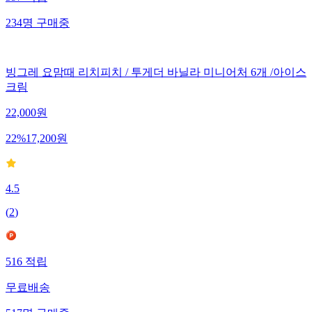
597
적립
234
명
구매중
빙그레 요맘때 리치피치 / 투게더 바닐라 미니어처 6개 /아이스
크림
22,000
원
22
%
17,200
원
4.5
(
2
)
516
적립
무료배송