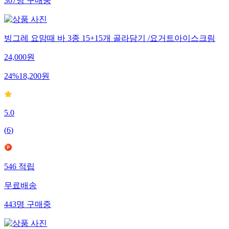
307
명
구매중
빙그레 요맘때 바 3종 15+15개 골라담기 /요거트아이스크림
24,000
원
24
%
18,200
원
5.0
(
6
)
546
적립
무료배송
443
명
구매중