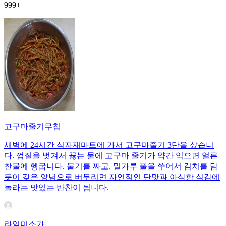
999+
고구마줄기무침
새벽에 24시간 식자재마트에 가서 고구마줄기 3단을 샀습니
다. 껍질을 벗겨서 끓는 물에 고구마 줄기가 약간 익으면 얼른
찬물에 헹굽니다. 물기를 짜고, 밀가루 풀을 쑤어서 김치를 담
듯이 갖은 양념으로 버무리면 자연적인 단맛과 아삭한 식감에
놀라는 맛있는 반찬이 됩니다.
라임미소가