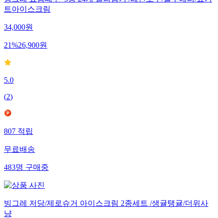
빙그레 요맘때 콘 5종 24개 골라담기 /레인보우/블루베리/요거
트아이스크림
34,000
원
21
%
26,900
원
5.0
(
2
)
807
적립
무료배송
483
명
구매중
빙그레 저당/제로슈거 아이스크림 2종세트 /생귤탱귤/더위사
냥