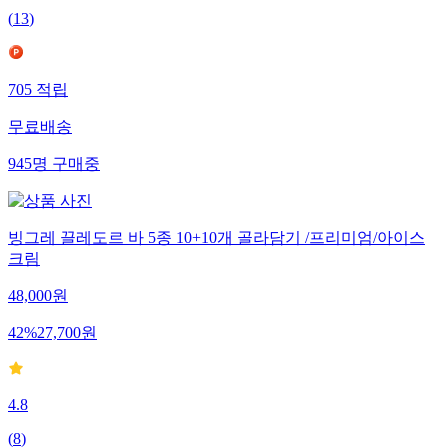
(
13
)
705
적립
무료배송
945
명
구매중
빙그레 끌레도르 바 5종 10+10개 골라담기 /프리미엄/아이스
크림
48,000
원
42
%
27,700
원
4.8
(
8
)