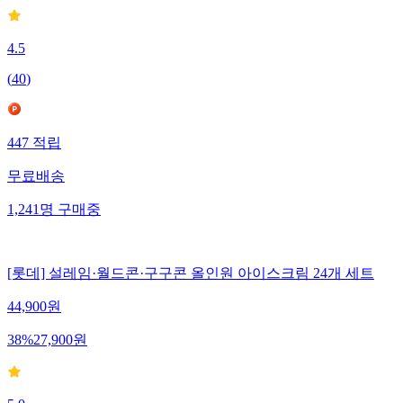
4.5
(
40
)
447
적립
무료배송
1,241
명
구매중
[롯데] 설레임·월드콘·구구콘 올인원 아이스크림 24개 세트
44,900
원
38
%
27,900
원