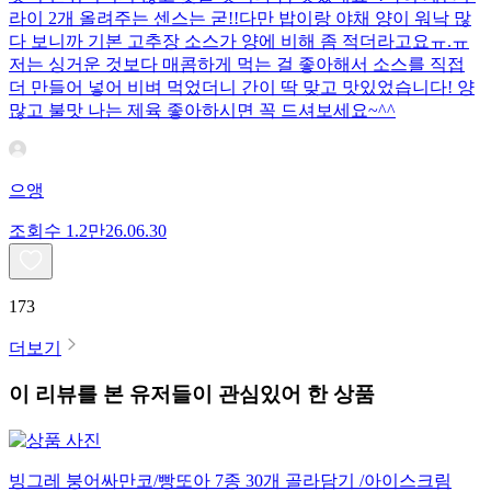
라이 2개 올려주는 센스는 굳!! ​다만 밥이랑 야채 양이 워낙 많
다 보니까 기본 고추장 소스가 양에 비해 좀 적더라고요ㅠ.ㅠ
저는 싱거운 것보다 매콤하게 먹는 걸 좋아해서 소스를 직접
더 만들어 넣어 비벼 먹었더니 간이 딱 맞고 맛있었습니다! 양
많고 불맛 나는 제육 좋아하시면 꼭 드셔보세요~^^
으앵
조회수
1.2만
26.06.30
173
더보기
이 리뷰를 본 유저들이 관심있어 한 상품
빙그레 붕어싸만코/빵또아 7종 30개 골라담기 /아이스크림