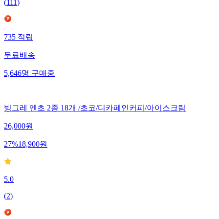
(
111
)
735
적립
무료배송
5,646
명
구매중
빙그레 엔초 2종 18개 /초코/디카페인커피/아이스크림
26,000
원
27
%
18,900
원
5.0
(
2
)