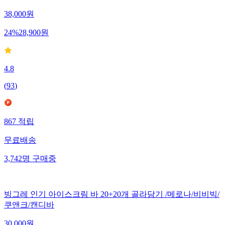
38,000
원
24
%
28,900
원
4.8
(
93
)
867
적립
무료배송
3,742
명
구매중
빙그레 인기 아이스크림 바 20+20개 골라담기 /메로나/비비빅/
쿠앤크/캔디바
30,000
원