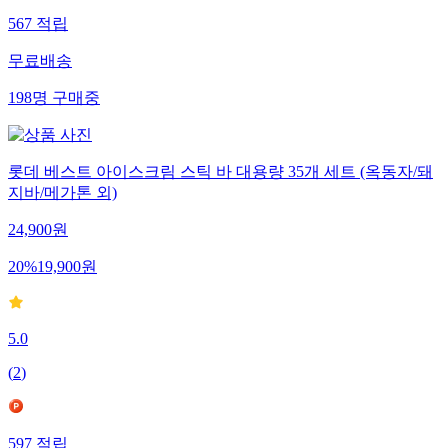
567
적립
무료배송
198
명
구매중
롯데 베스트 아이스크림 스틱 바 대용량 35개 세트 (옥동자/돼
지바/메가톤 외)
24,900
원
20
%
19,900
원
5.0
(
2
)