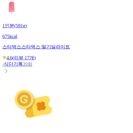
1인분(591g)
675kcal
스타벅스
스타벅스 딸기딜라이트
4.6
(리뷰
17
개)
·
식단기록
39회