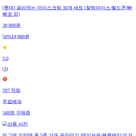
[롯데] 골라먹는 아이스크림 30개 세트 (찰떡아이스/월드콘/빠
삐코 외)
39,900
원
50
%
19,900
원
5.0
(
3
)
597
적립
무료배송
349
명
구매중