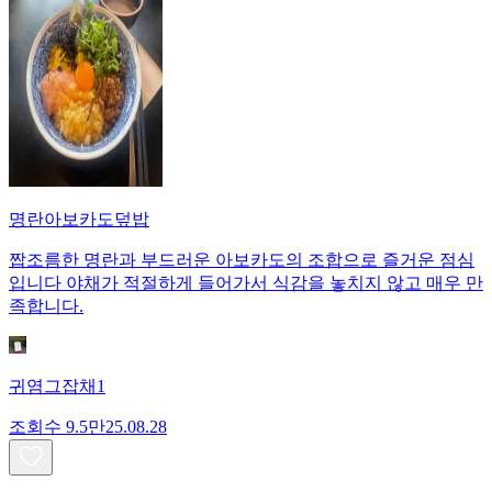
명란아보카도덮밥
짭조름한 명란과 부드러운 아보카도의 조합으로 즐거운 점심
입니다 야채가 적절하게 들어가서 식감을 놓치지 않고 매우 만
족합니다.
귀염그잡채1
조회수
9.5만
25.08.28