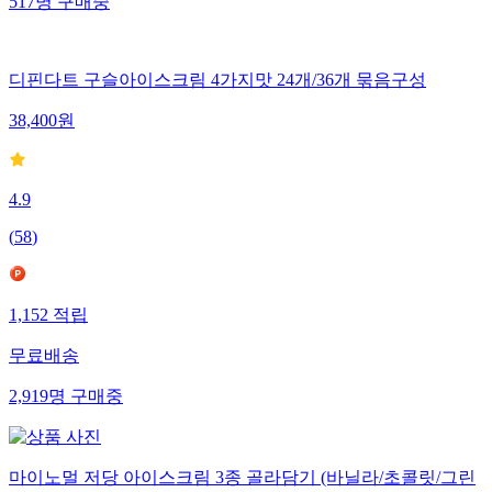
517
명
구매중
디핀다트 구슬아이스크림 4가지맛 24개/36개 묶음구성
38,400
원
4.9
(
58
)
1,152
적립
무료배송
2,919
명
구매중
마이노멀 저당 아이스크림 3종 골라담기 (바닐라/초콜릿/그린