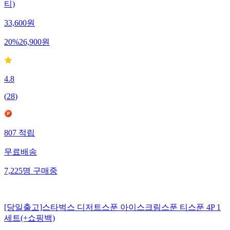
티)
33,600
원
20
%
26,900
원
4.8
(
28
)
807
적립
무료배송
7,225
명
구매중
[당일출고]스타벅스 디저트스푼 아이스크림스푼 티스푼 4P 1
세트(+쇼핑백)