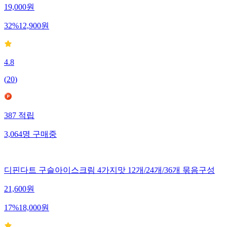
19,000
원
32
%
12,900
원
4.8
(
20
)
387
적립
3,064
명
구매중
디핀다트 구슬아이스크림 4가지맛 12개/24개/36개 묶음구성
21,600
원
17
%
18,000
원