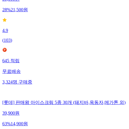
28
%
21,500
원
4.9
(
103
)
645
적립
무료배송
3,324
명
구매중
[롯데] 판매왕 아이스크림 5종 30개 (돼지바,옥동자,메가톤 외)
39,900
원
63
%
14,900
원