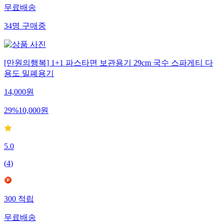
무료배송
34
명
구매중
[만원의행복] 1+1 파스타면 보관용기 29cm 국수 스파게티 다
용도 밀폐용기
14,000
원
29
%
10,000
원
5.0
(
4
)
300
적립
무료배송