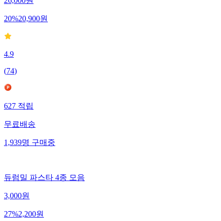
26,000
원
20
%
20,900
원
4.9
(
74
)
627
적립
무료배송
1,939
명
구매중
듀럼밀 파스타 4종 모음
3,000
원
27
%
2,200
원