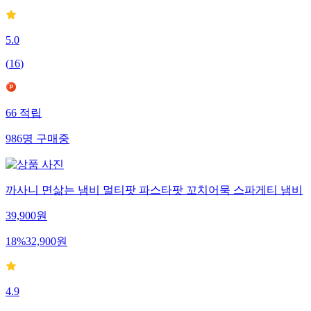
5.0
(
16
)
66
적립
986
명
구매중
까사니 면삶는 냄비 멀티팟 파스타팟 꼬치어묵 스파게티 냄비
39,900
원
18
%
32,900
원
4.9