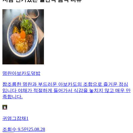
명란아보카도덮밥
짭조름한 명란과 부드러운 아보카도의 조합으로 즐거운 점심
입니다 야채가 적절하게 들어가서 식감을 놓치지 않고 매우 만
족합니다.
귀염그잡채1
조회수
9.5만
25.08.28