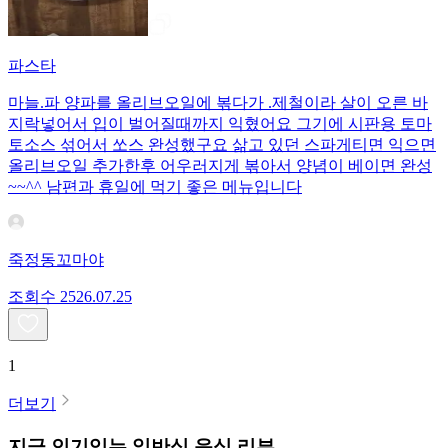
파스타
마늘.파 양파를 올리브오일에 볶다가 .제철이라 살이 오른 바
지락넣어서 입이 벌어질때까지 익혔어요 그기에 시판용 토마
토소스 섞어서 쏘스 완성했구요 삶고 있던 스파게티면 익으면
올리브오일 추가한후 어우러지게 볶아서 양념이 베이면 완성
~~^^ 남편과 휴일에 먹기 좋은 메뉴입니다
죽정동꼬마야
조회수
25
26.07.25
1
더보기
지금 인기있는
일반식
음식 리뷰