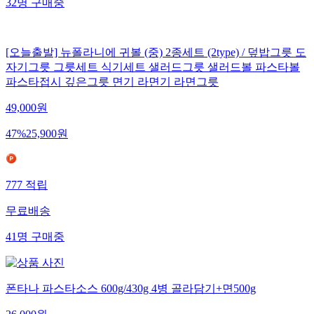
32
명
구매중
[오늘출발] 뉴폴라니에 귀볼 (중) 2종세트 (2type) / 덮밥그릇 도
자기그릇 그릇세트 식기세트 샐러드그릇 샐러드볼 파스타볼
파스타접시 깊은그릇 면기 라면기 라면그릇
49,000
원
47
%
25,900
원
777
적립
무료배송
41
명
구매중
폰타나 파스타소스 600g/430g 4병 골라담기+면500g