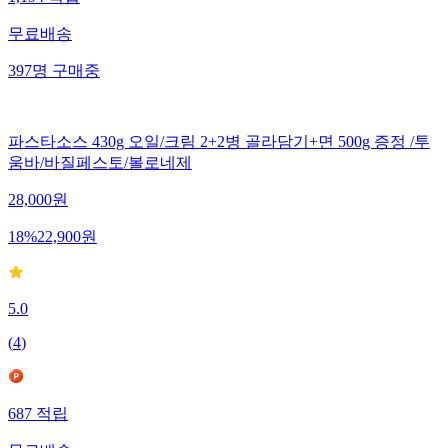
무료배송
397
명
구매중
파스타소스 430g 오일/크림 2+2병 골라담기+면 500g 증정 /투
움바/바질페스토/볼로네제
28,000
원
18
%
22,900
원
5.0
(
4
)
687
적립