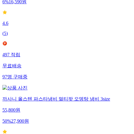
6
%
16,590
원
4.6
(
5
)
497
적립
무료배송
97
명
구매중
까사니 올스텐 파스타냄비 멀티팟 오뎅탕 냄비 3size
55,800
원
50
%
27,900
원