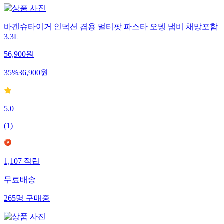
바겐슈타이거 인덕션 겸용 멀티팟 파스타 오뎅 냄비 채망포함
3.3L
56,900
원
35
%
36,900
원
5.0
(
1
)
1,107
적립
무료배송
265
명
구매중