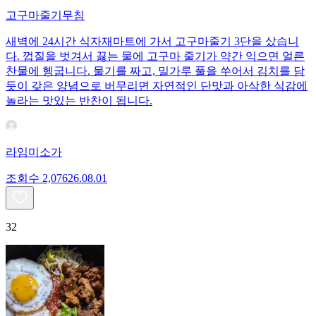
고구마줄기무침
새벽에 24시간 식자재마트에 가서 고구마줄기 3단을 샀습니
다. 껍질을 벗겨서 끓는 물에 고구마 줄기가 약간 익으면 얼른
찬물에 헹굽니다. 물기를 짜고, 밀가루 풀을 쑤어서 김치를 담
듯이 갖은 양념으로 버무리면 자연적인 단맛과 아삭한 식감에
놀라는 맛있는 반찬이 됩니다.
라임미소가
조회수
2,076
26.08.01
32