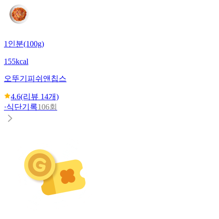
1인분(100g)
155kcal
오뚜기
피쉬앤칩스
4.6
(리뷰
14
개)
·
식단기록
106회