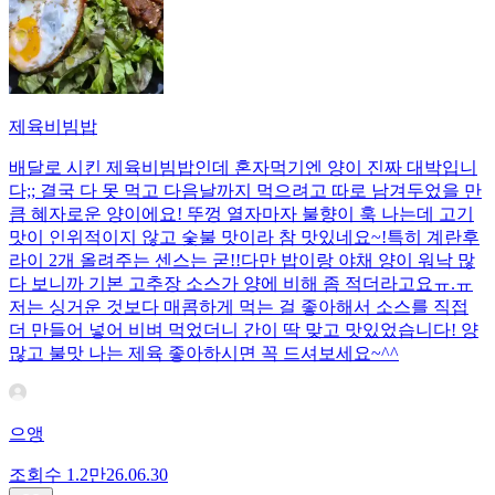
제육비빔밥
배달로 시킨 제육비빔밥인데 혼자먹기엔 양이 진짜 대박입니
다;; 결국 다 못 먹고 다음날까지 먹으려고 따로 남겨두었을 만
큼 혜자로운 양이에요! 뚜껑 열자마자 불향이 훅 나는데 고기
맛이 인위적이지 않고 숯불 맛이라 참 맛있네요~!특히 계란후
라이 2개 올려주는 센스는 굳!! ​다만 밥이랑 야채 양이 워낙 많
다 보니까 기본 고추장 소스가 양에 비해 좀 적더라고요ㅠ.ㅠ
저는 싱거운 것보다 매콤하게 먹는 걸 좋아해서 소스를 직접
더 만들어 넣어 비벼 먹었더니 간이 딱 맞고 맛있었습니다! 양
많고 불맛 나는 제육 좋아하시면 꼭 드셔보세요~^^
으앵
조회수
1.2만
26.06.30