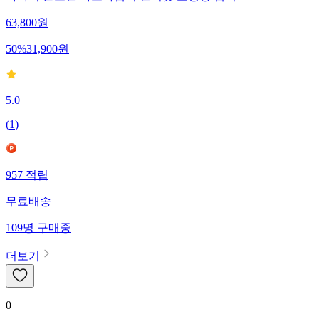
까사니 올스텐 파스타냄비 멀티팟 오뎅탕 냄비 3.3L
63,800
원
50
%
31,900
원
5.0
(
1
)
957
적립
무료배송
109
명
구매중
더보기
0