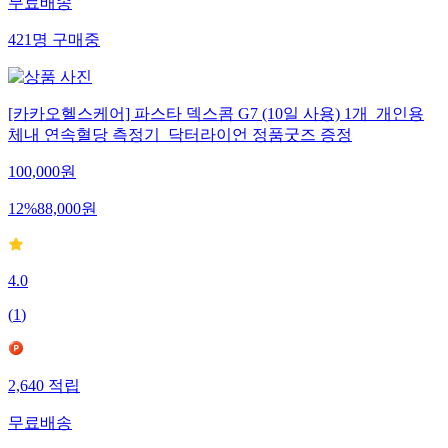
무료배송
421
명
구매중
[카카오헬스케어] 파스타 덱스콤 G7 (10일 사용) 1개_개인용
체내 연속혈당 측정기_닥터라이언 정품굿즈 증정
100,000
원
12
%
88,000
원
4.0
(
1
)
2,640
적립
무료배송