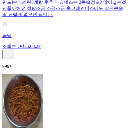
만드는데 계란5개랑 후추 마요네즈는 2큰술정도? 많이넣는걸
안좋아해요 설탕조금 소금조금 홀그레인머스터드 작은큰술
딱 요렇게 넣으면 됩니다.
똘맹
조회수
2만
25.08.29
999+