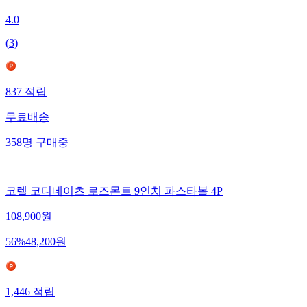
4.0
(
3
)
837
적립
무료배송
358
명
구매중
코렐 코디네이츠 로즈몬트 9인치 파스타볼 4P
108,900
원
56
%
48,200
원
1,446
적립