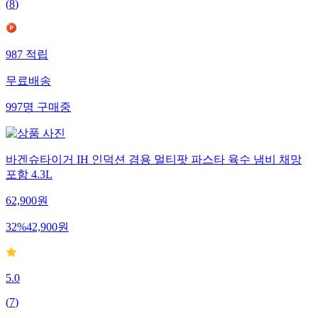
(
8
)
987
적립
무료배송
997
명
구매중
바겐슈타이거 IH 인덕션 겸용 멀티팟 파스타 육수 냄비 채망
포함 4.3L
62,900
원
32
%
42,900
원
5.0
(
7
)