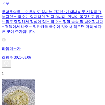
국수
무더운여름ㅠ 아무래도 식사는 간편한 게 대세이듯 시원하고,
부담없는 국수가 엄지척인 것 같습니다. 면발이 쫄깃하고 씹는
느낌도 탱탱해서 점심에 먹는 국수는 정말 술술 잘 넘어갑니다
~ 곁들여서 나오는 밑반찬을 국수에 얹어서 먹으면 더욱 색다
른 맛이 추가됩니다.
라임미소가
조회수
30
26.08.06
1