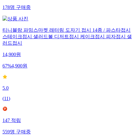
178
명
구매중
티니블랑 파밍스마켓 래터링 도자기 접시 14종 / 파스타접시
스테이크접시 샐러드볼 디저트접시 케이크접시 피자접시 샐
러드접시
14,900
원
67
%
4,900
원
5.0
(
11
)
147
적립
559
명
구매중