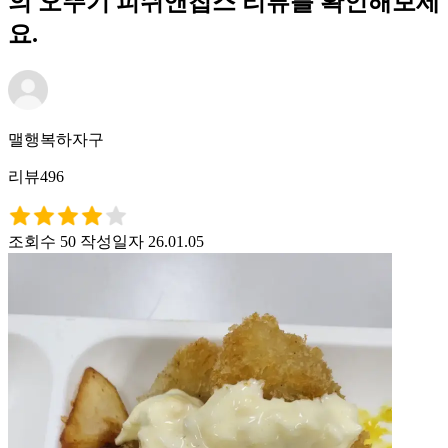
의 오뚜기 피쉬앤칩스 리뷰를 확인해보세
요.
맬행복하자구
리뷰496
조회수 50
작성일자 26.01.05