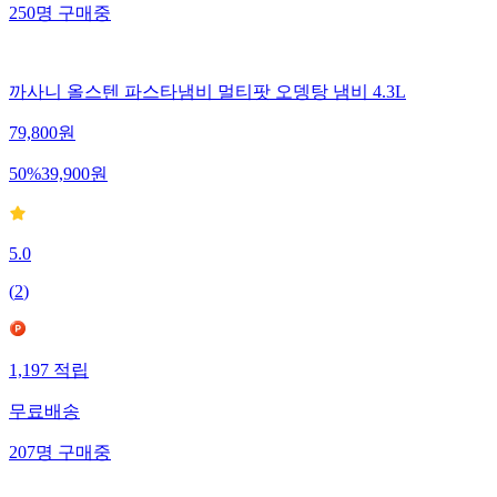
250
명
구매중
까사니 올스텐 파스타냄비 멀티팟 오뎅탕 냄비 4.3L
79,800
원
50
%
39,900
원
5.0
(
2
)
1,197
적립
무료배송
207
명
구매중