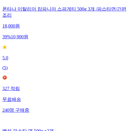
폰타나 이탈리아 캄파니아 스파게티 500g 3개 /파스타면/간편
조리
18,000
원
39
%
10,900
원
5.0
(
5
)
327
적립
무료배송
240
명
구매중