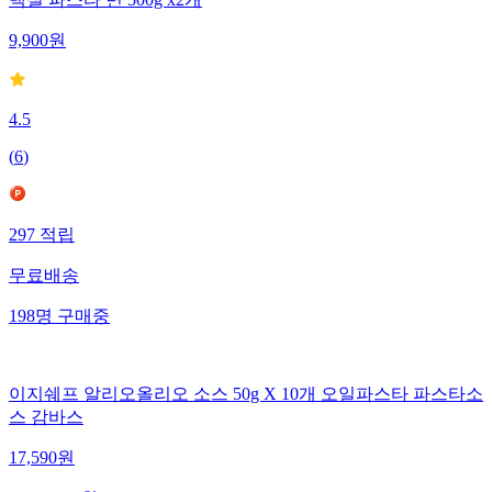
백설 파스타 면 500g x2개
9,900
원
4.5
(
6
)
297
적립
무료배송
198
명
구매중
이지쉐프 알리오올리오 소스 50g X 10개 오일파스타 파스타소
스 감바스
17,590
원