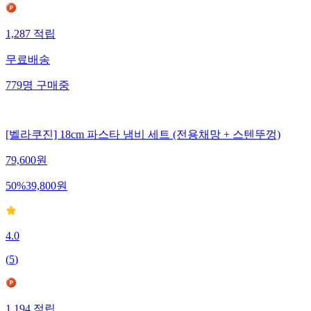
1,287
적립
무료배송
779
명
구매중
[벨라쿠진] 18cm 파스타 냄비 세트 (전용채망 + 스텐뚜껑)
79,600
원
50
%
39,800
원
4.0
(
5
)
1,194
적립