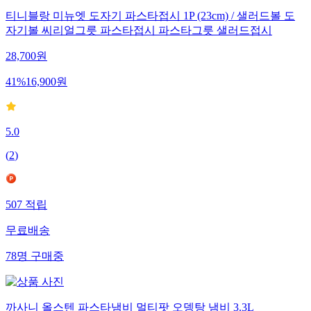
티니블랑 미뉴엣 도자기 파스타접시 1P (23cm) / 샐러드볼 도
자기볼 씨리얼그릇 파스타접시 파스타그릇 샐러드접시
28,700
원
41
%
16,900
원
5.0
(
2
)
507
적립
무료배송
78
명
구매중