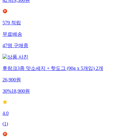
42
%
19,300
원
579
적립
무료배송
47
명
구매중
후랑크3종 맛소세지 + 핫도그 (90g x 5개입) 2개
26,900
원
30
%
18,900
원
4.0
(
1
)