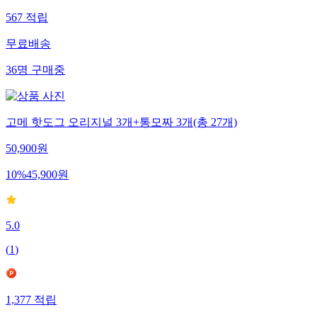
567
적립
무료배송
36
명
구매중
고메 핫도그 오리지널 3개+통모짜 3개(총 27개)
50,900
원
10
%
45,900
원
5.0
(
1
)
1,377
적립