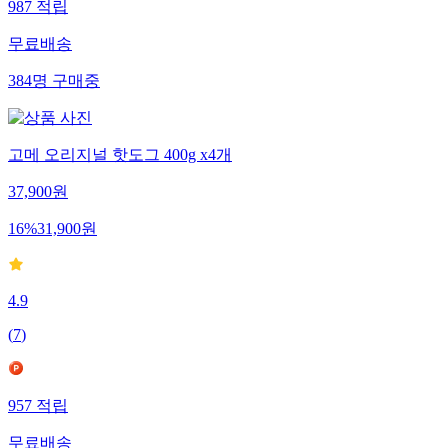
987
적립
무료배송
384
명
구매중
고메 오리지널 핫도그 400g x4개
37,900
원
16
%
31,900
원
4.9
(
7
)
957
적립
무료배송