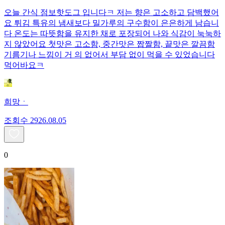
오늘 간식 점보핫도그 입니다ㅋ 저는 향은 고소하고 담백했어
요 튀김 특유의 냄새보다 밀가루의 구수함이 은은하게 남습니
다 온도는 따뜻함을 유지한 채로 포장되어 나와 식감이 눅눅하
지 않았어요 첫맛은 고소함, 중간맛은 짭짤함, 끝맛은 깔끔함
기름기나 느낌이 거 의 없어서 부담 없이 먹을 수 있었습니다
먹어바요ㅋ
희망ㆍ
조회수
29
26.08.05
0