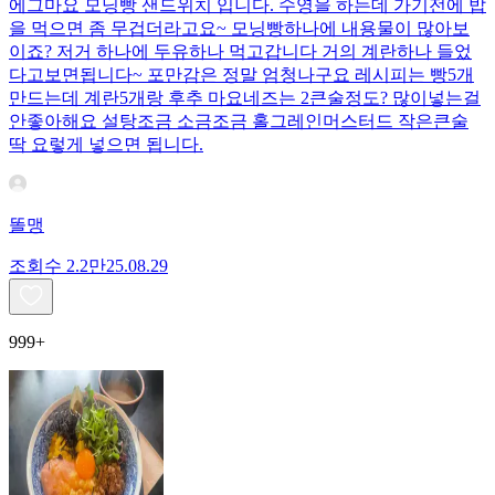
에그마요 모닝빵 샌드위치 입니다. 수영을 하는데 가기전에 밥
을 먹으면 좀 무겁더라고요~ 모닝빵하나에 내용물이 많아보
이죠? 저거 하나에 두유하나 먹고갑니다 거의 계란하나 들었
다고보면됩니다~ 포만감은 정말 엄청나구요 레시피는 빵5개
만드는데 계란5개랑 후추 마요네즈는 2큰술정도? 많이넣는걸
안좋아해요 설탕조금 소금조금 홀그레인머스터드 작은큰술
딱 요렇게 넣으면 됩니다.
똘맹
조회수
2.2만
25.08.29
999+