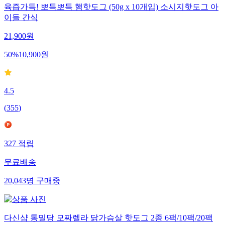
육즙가득! 뽀득뽀득 햄핫도그 (50g x 10개입) 소시지핫도그 아
이들 간식
21,900
원
50
%
10,900
원
4.5
(
355
)
327
적립
무료배송
20,043
명
구매중
다신샵 통밀당 모짜렐라 닭가슴살 핫도그 2종 6팩/10팩/20팩