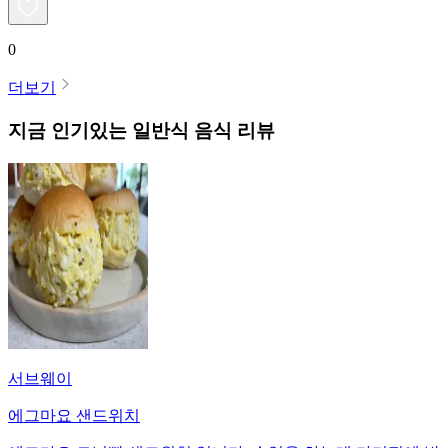
0
더보기
지금 인기있는
일반식
음식 리뷰
서브웨이
에그마요 샌드위치