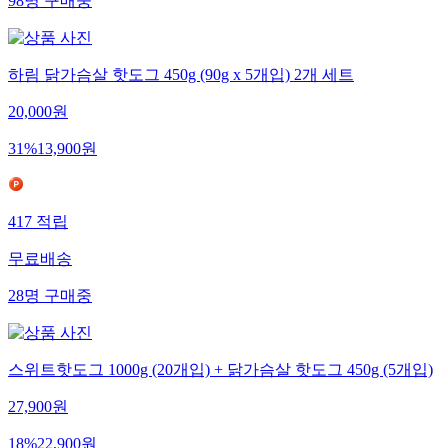
98
명
구매중
하림 닭가슴살 핫도그 450g (90g x 5개입) 2개 세트
20,000
원
31
%
13,900
원
417
적립
무료배송
28
명
구매중
스위트핫도그 1000g (20개입) + 닭가슴살 핫도그 450g (5개입)
27,900
원