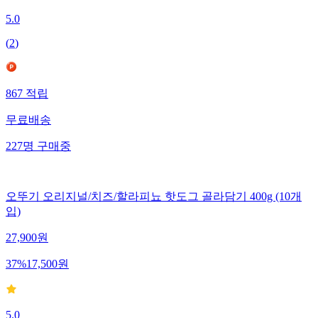
5.0
(
2
)
867
적립
무료배송
227
명
구매중
오뚜기 오리지널/치즈/할라피뇨 핫도그 골라담기 400g (10개
입)
27,900
원
37
%
17,500
원