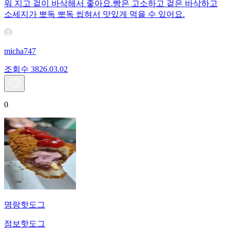
워 지고 겉이 바삭해서 좋아요.빵은 고소하고 겉은 바삭하고
소세지가 뽀독 뽀독 씹혀서 맛있게 먹을 수 있어요.
micha747
조회수
38
26.03.02
0
명랑핫도그
점보핫도그