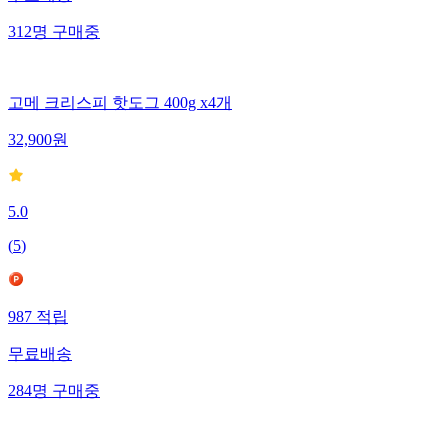
312
명
구매중
고메 크리스피 핫도그 400g x4개
32,900
원
5.0
(
5
)
987
적립
무료배송
284
명
구매중