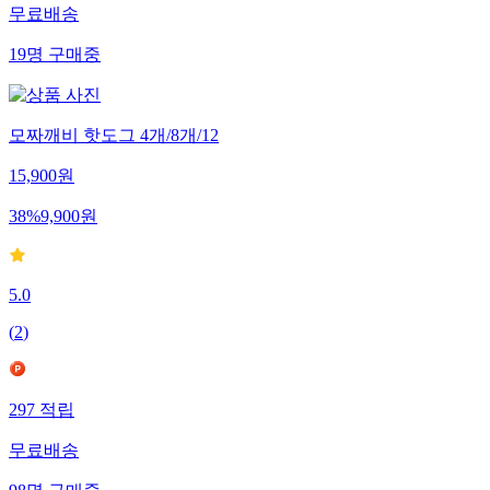
무료배송
19
명
구매중
모짜깨비 핫도그 4개/8개/12
15,900
원
38
%
9,900
원
5.0
(
2
)
297
적립
무료배송