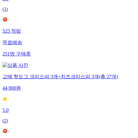
5.0
(
1
)
525
적립
무료배송
251
명
구매중
고메 핫도그 크리스피 3개+치즈크리스피 3개(총 27개)
44,900
원
5.0
(
2
)