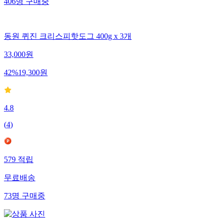
406
명
구매중
동원 퀴진 크리스피핫도그 400g x 3개
33,000
원
42
%
19,300
원
4.8
(
4
)
579
적립
무료배송
73
명
구매중