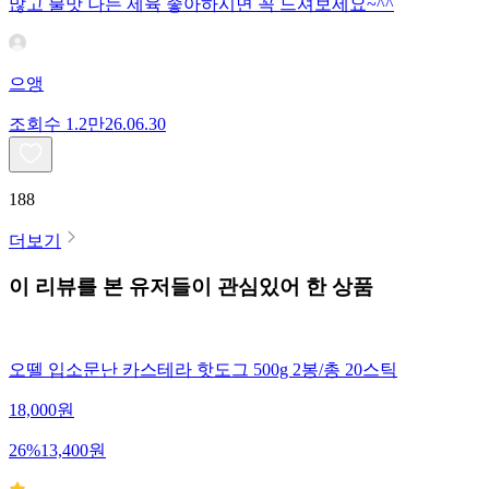
많고 불맛 나는 제육 좋아하시면 꼭 드셔보세요~^^
으앵
조회수
1.2만
26.06.30
188
더보기
이 리뷰를 본 유저들이 관심있어 한 상품
오뗄 입소문난 카스테라 핫도그 500g 2봉/총 20스틱
18,000
원
26
%
13,400
원