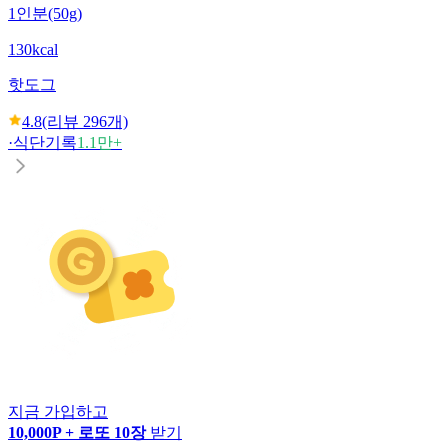
1인분(50g)
130kcal
핫도그
4.8
(리뷰
296
개)
·
식단기록
1.1만+
지금 가입하고
10,000P + 로또 10장
받기