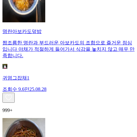
명란아보카도덮밥
짭조름한 명란과 부드러운 아보카도의 조합으로 즐거운 점심
입니다 야채가 적절하게 들어가서 식감을 놓치지 않고 매우 만
족합니다.
귀염그잡채1
조회수
9.6만
25.08.28
999+