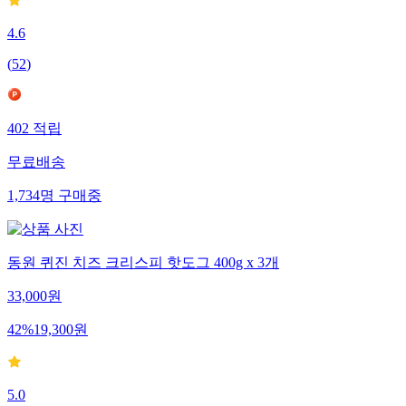
4.6
(
52
)
402
적립
무료배송
1,734
명
구매중
동원 퀴진 치즈 크리스피 핫도그 400g x 3개
33,000
원
42
%
19,300
원
5.0