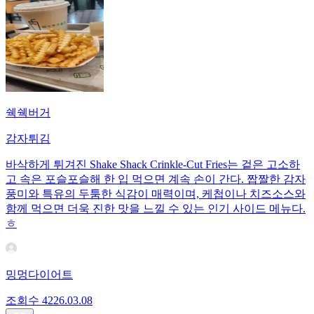
쉑쉑버거
감자튀김
바삭하게 튀겨진 Shake Shack Crinkle‑Cut Fries는 겉은 고소하
고 속은 포슬포슬해 한 입 먹으면 계속 손이 간다. 짭짤한 감자
풍미와 특유의 두툼한 식감이 매력이며, 케첩이나 치즈소스와
함께 먹으면 더욱 진한 맛을 느낄 수 있는 인기 사이드 메뉴다.
ㅎ
밍멍다이어트
조회수
42
26.03.08