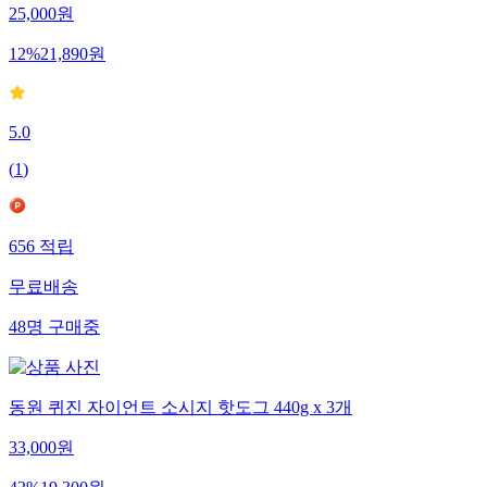
25,000
원
12
%
21,890
원
5.0
(
1
)
656
적립
무료배송
48
명
구매중
동원 퀴진 자이언트 소시지 핫도그 440g x 3개
33,000
원