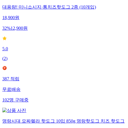
대용량! 미니소시지·통치즈핫도그 2종 (10개입)
18,900
원
32
%
12,900
원
5.0
(
2
)
387
적립
무료배송
102
명
구매중
명랑시대 모짜렐라 핫도그 10입 850g 명랑핫도그 치즈 핫도그