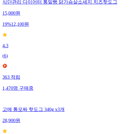
식단관리 다이어터 통밀빵 닭가슴살소세지 치즈핫도그
15,000
원
19
%
12,100
원
4.3
(
6
)
363
적립
1,470
명
구매중
고메 통모짜 핫도그 340g x3개
28,900
원