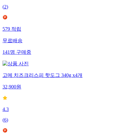
(
2
)
579
적립
무료배송
141
명
구매중
고메 치즈크리스피 핫도그 340g x4개
32,900
원
4.3
(
6
)