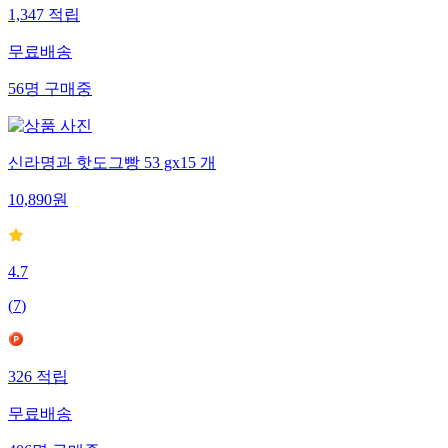
1,347
적립
무료배송
56
명
구매중
신라명과 핫도그빵 53 gx15 개
10,890
원
4.7
(
7
)
326
적립
무료배송