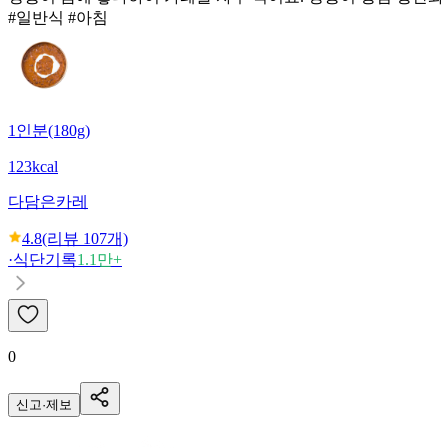
#일반식 #아침
1인분(180g)
123kcal
다담은
카레
4.8
(리뷰
107
개)
·
식단기록
1.1만+
0
신고·제보