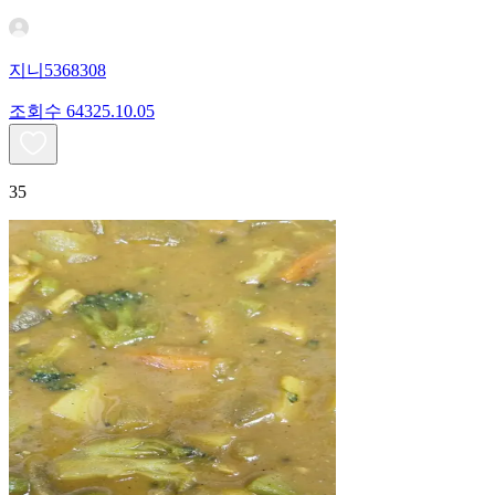
지니5368308
조회수
643
25.10.05
35