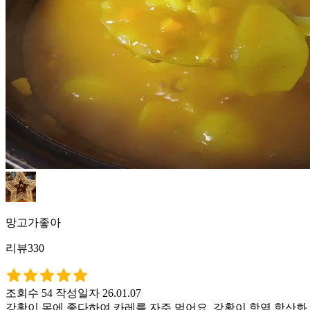
망고가좋아
리뷰330
조회수 54
작성일자 26.01.07
강황이 몸에 좋다하여 카레를 자주 먹어요. 강황이 항염 항산화