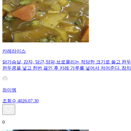
카레라이스
닭가슴살, 감자, 당근,양파,브로콜리는 적당한 크기로 쓸고 완
완두콩을 넣고 한번 끓인 후 카레 가루를 넣어서 저어준다. 참
와이엠
조회수
40
26.07.30
0