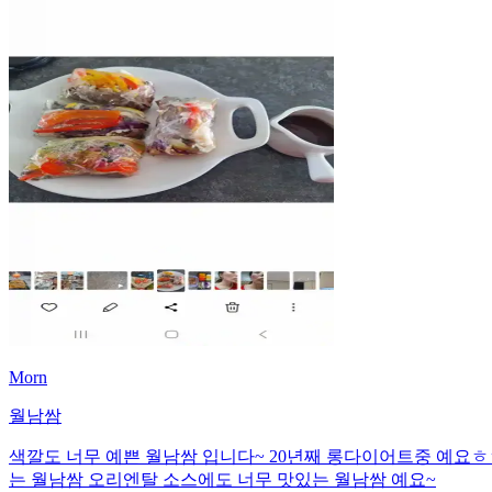
Morn
월남쌈
색깔도 너무 예쁜 월남쌈 입니다~ 20년째 롱다이어트중 예요ㅎ
는 월남쌈 오리엔탈 소스에도 너무 맛있는 월남쌈 예요~