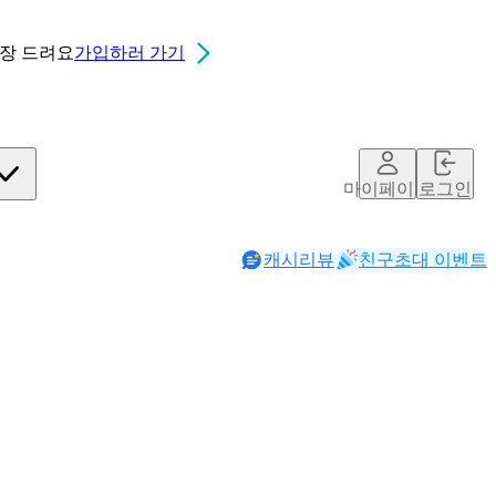
0장
드려요
가입하러 가기
마이페이지
로그인
캐시리뷰
친구초대 이벤트