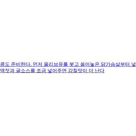
두콩도 준비한다. 먼저 올리브유를 붓고 쓸어놓은 닭가슴살부터 넣
치액젓과 굴소스를 조금 넣어주면 감칠맛이 더 난다