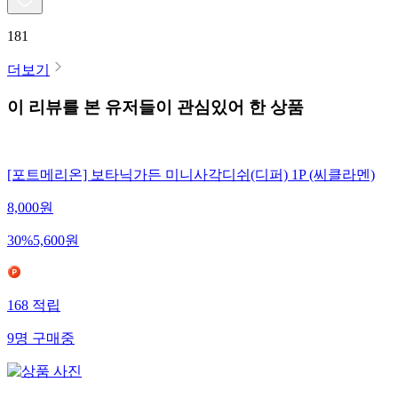
181
더보기
이 리뷰를 본 유저들이 관심있어 한 상품
[포트메리온] 보타닉가든 미니사각디쉬(디퍼) 1P (씨클라멘)
8,000
원
30
%
5,600
원
168
적립
9
명
구매중