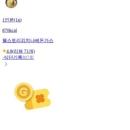
1인분(1g)
870kcal
웰스토리
김치나베돈가스
4.8
(리뷰
71
개)
·
식단기록
807회