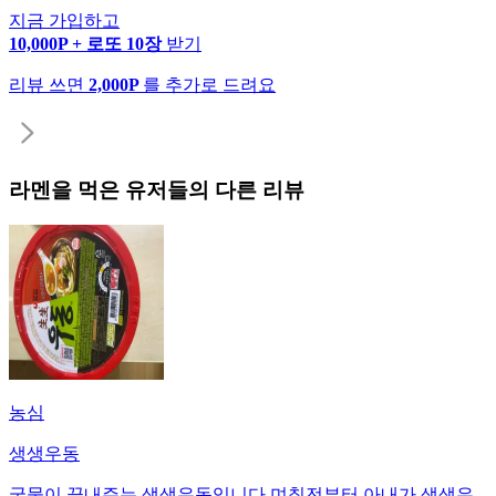
지금 가입하고
10,000P + 로또 10장
받기
리뷰 쓰면
2,000P
를 추가로 드려요
라멘
을 먹은 유저들의 다른 리뷰
농심
생생우동
국물이 끝내주는 생생우동입니다 며칠전부터 아내가 생생우