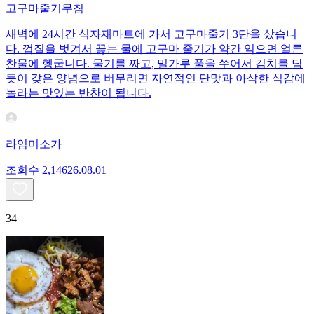
고구마줄기무침
새벽에 24시간 식자재마트에 가서 고구마줄기 3단을 샀습니
다. 껍질을 벗겨서 끓는 물에 고구마 줄기가 약간 익으면 얼른
찬물에 헹굽니다. 물기를 짜고, 밀가루 풀을 쑤어서 김치를 담
듯이 갖은 양념으로 버무리면 자연적인 단맛과 아삭한 식감에
놀라는 맛있는 반찬이 됩니다.
라임미소가
조회수
2,146
26.08.01
34