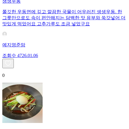
생생우동
쫄깃한 우동면에 깊고 깔끔한 국물이 어우러진 생생우동. 한
그릇만으로도 속이 편안해지는 담백한 맛 유부와 쑥갓넣어 더
맛있게 먹었어요 고추가루도 조금 넣었구요
예지영준맘
조회수
47
26.01.06
0