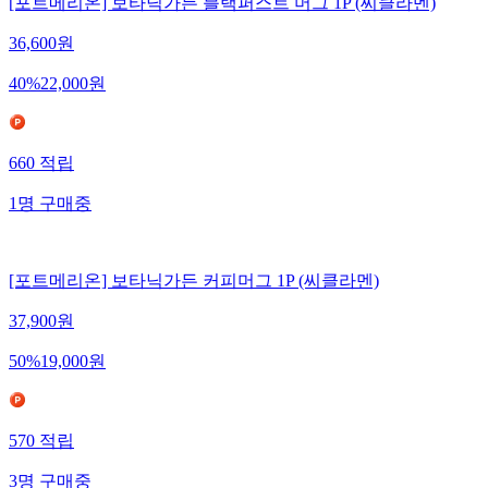
[포트메리온] 보타닉가든 블랙퍼스트 머그 1P (씨클라멘)
36,600
원
40
%
22,000
원
660
적립
1
명
구매중
[포트메리온] 보타닉가든 커피머그 1P (씨클라멘)
37,900
원
50
%
19,000
원
570
적립
3
명
구매중