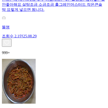
안좋아해요 설탕조금 소금조금 홀그레인머스터드 작은큰술
딱 요렇게 넣으면 됩니다.
똘맹
조회수
2.1만
25.08.29
999+