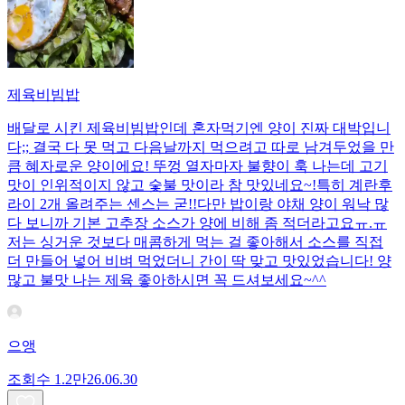
제육비빔밥
배달로 시킨 제육비빔밥인데 혼자먹기엔 양이 진짜 대박입니
다;; 결국 다 못 먹고 다음날까지 먹으려고 따로 남겨두었을 만
큼 혜자로운 양이에요! 뚜껑 열자마자 불향이 훅 나는데 고기
맛이 인위적이지 않고 숯불 맛이라 참 맛있네요~!특히 계란후
라이 2개 올려주는 센스는 굳!! ​다만 밥이랑 야채 양이 워낙 많
다 보니까 기본 고추장 소스가 양에 비해 좀 적더라고요ㅠ.ㅠ
저는 싱거운 것보다 매콤하게 먹는 걸 좋아해서 소스를 직접
더 만들어 넣어 비벼 먹었더니 간이 딱 맞고 맛있었습니다! 양
많고 불맛 나는 제육 좋아하시면 꼭 드셔보세요~^^
으앵
조회수
1.2만
26.06.30