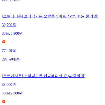
[포트메리온] 보타닉가든 오발플레이트 25cm 1P (씨클라멘)
39,700
원
35
%
25,800
원
774
적립
2
명
구매중
[포트메리온] 보타닉가든 카나페디쉬 1P (씨클라멘)
33,000
원
40
%
19,800
원