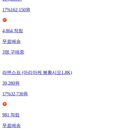
194,580
원
17
%
162,150
원
4,864
적립
무료배송
3
명
구매중
라멘스프 (아리아케 봉황시오1.8K)
39,280
원
17
%
32,730
원
981
적립
무료배송