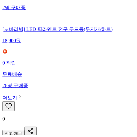
2
명
구매중
[노바리빙] LED 필라멘트 전구 무드등(무지개/하트)
18,900
원
0
적립
무료배송
26
명
구매중
더보기
0