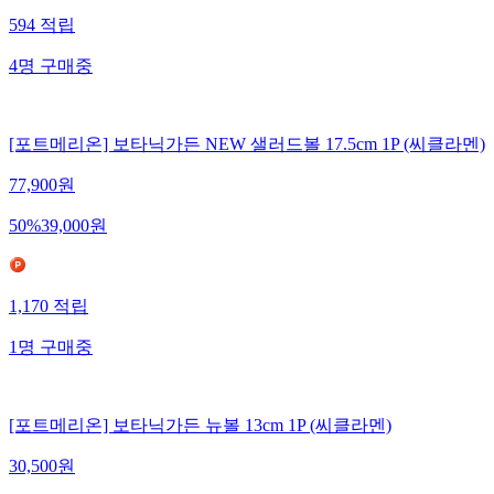
594
적립
4
명
구매중
[포트메리온] 보타닉가든 NEW 샐러드볼 17.5cm 1P (씨클라멘)
77,900
원
50
%
39,000
원
1,170
적립
1
명
구매중
[포트메리온] 보타닉가든 뉴볼 13cm 1P (씨클라멘)
30,500
원