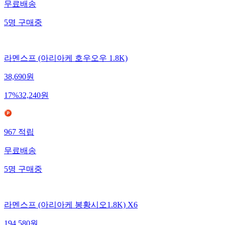
무료배송
5
명
구매중
라멘스프 (아리아케 호우오우 1.8K)
38,690
원
17
%
32,240
원
967
적립
무료배송
5
명
구매중
라멘스프 (아리아케 봉황시오1.8K) X6