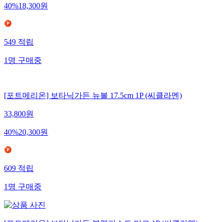
40
%
18,300
원
549
적립
1
명
구매중
[포트메리온] 보타닉가든 뉴볼 17.5cm 1P (씨클라멘)
33,800
원
40
%
20,300
원
609
적립
1
명
구매중