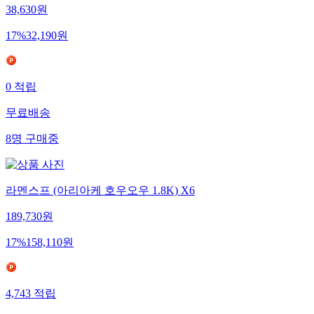
38,630
원
17
%
32,190
원
0
적립
무료배송
8
명
구매중
라멘스프 (아리아케 호우오우 1.8K) X6
189,730
원
17
%
158,110
원
4,743
적립