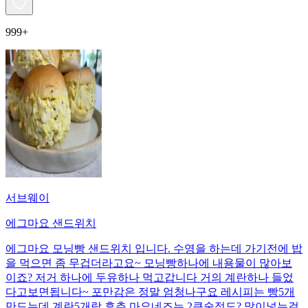
999+
서브웨이
에그마요 샌드위치
에그마요 모닝빵 샌드위치 입니다. 수영을 하는데 가기전에 밥
을 먹으면 좀 무겁더라고요~ 모닝빵하나에 내용물이 많아보
이죠? 저거 하나에 두유하나 먹고갑니다 거의 계란하나 들었
다고보면됩니다~ 포만감은 정말 엄청나구요 레시피는 빵5개
만드는데 계란5개랑 후추 마요네즈는 2큰술정도? 많이넣는걸