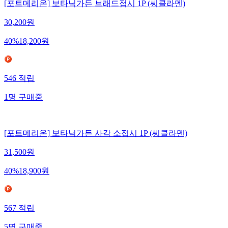
[포트메리온] 보타닉가든 브래드접시 1P (씨클라멘)
30,200
원
40
%
18,200
원
546
적립
1
명
구매중
[포트메리온] 보타닉가든 사각 소접시 1P (씨클라멘)
31,500
원
40
%
18,900
원
567
적립
5
명
구매중