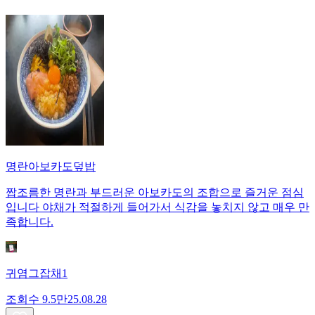
명란아보카도덮밥
짭조름한 명란과 부드러운 아보카도의 조합으로 즐거운 점심
입니다 야채가 적절하게 들어가서 식감을 놓치지 않고 매우 만
족합니다.
귀염그잡채1
조회수
9.5만
25.08.28