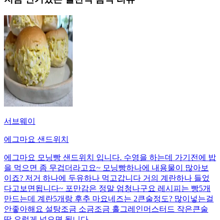
서브웨이
에그마요 샌드위치
에그마요 모닝빵 샌드위치 입니다. 수영을 하는데 가기전에 밥
을 먹으면 좀 무겁더라고요~ 모닝빵하나에 내용물이 많아보
이죠? 저거 하나에 두유하나 먹고갑니다 거의 계란하나 들었
다고보면됩니다~ 포만감은 정말 엄청나구요 레시피는 빵5개
만드는데 계란5개랑 후추 마요네즈는 2큰술정도? 많이넣는걸
안좋아해요 설탕조금 소금조금 홀그레인머스터드 작은큰술
딱 요렇게 넣으면 됩니다.