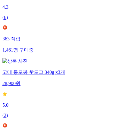
4.3
(
6
)
363
적립
1,461
명
구매중
고메 통모짜 핫도그 340g x3개
28,900
원
5.0
(
2
)