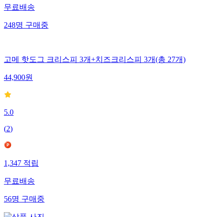
무료배송
248
명
구매중
고메 핫도그 크리스피 3개+치즈크리스피 3개(총 27개)
44,900
원
5.0
(
2
)
1,347
적립
무료배송
56
명
구매중