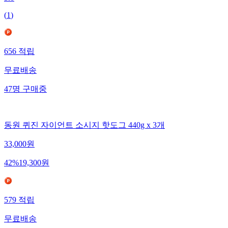
5.0
(
1
)
656
적립
무료배송
47
명
구매중
동원 퀴진 자이언트 소시지 핫도그 440g x 3개
33,000
원
42
%
19,300
원
579
적립
무료배송