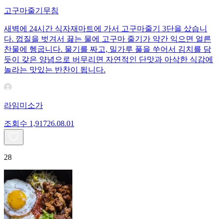
고구마줄기무침
새벽에 24시간 식자재마트에 가서 고구마줄기 3단을 샀습니
다. 껍질을 벗겨서 끓는 물에 고구마 줄기가 약간 익으면 얼른
찬물에 헹굽니다. 물기를 짜고, 밀가루 풀을 쑤어서 김치를 담
듯이 갖은 양념으로 버무리면 자연적인 단맛과 아삭한 식감에
놀라는 맛있는 반찬이 됩니다.
라임미소가
조회수
1,917
26.08.01
28