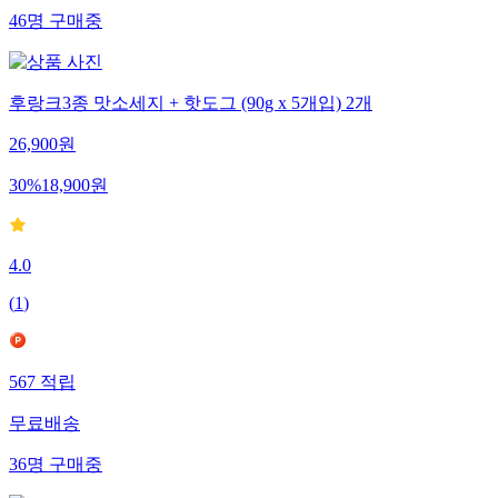
46
명
구매중
후랑크3종 맛소세지 + 핫도그 (90g x 5개입) 2개
26,900
원
30
%
18,900
원
4.0
(
1
)
567
적립
무료배송
36
명
구매중