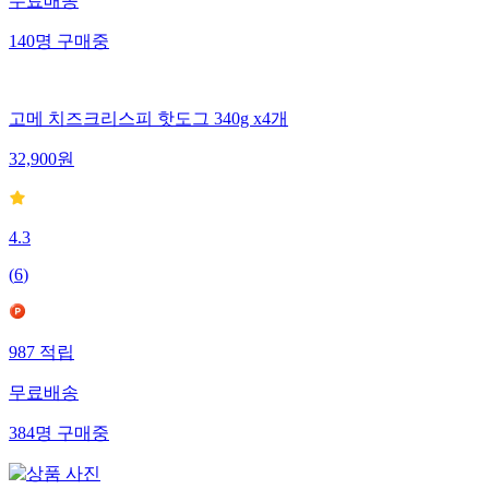
무료배송
140
명
구매중
고메 치즈크리스피 핫도그 340g x4개
32,900
원
4.3
(
6
)
987
적립
무료배송
384
명
구매중