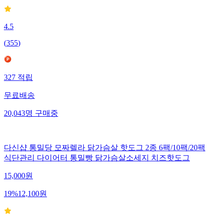
4.5
(
355
)
327
적립
무료배송
20,043
명
구매중
다신샵 통밀당 모짜렐라 닭가슴살 핫도그 2종 6팩/10팩/20팩
식단관리 다이어터 통밀빵 닭가슴살소세지 치즈핫도그
15,000
원
19
%
12,100
원