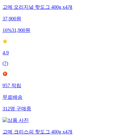
고메 오리지널 핫도그 400g x4개
37,900
원
16
%
31,900
원
4.9
(
7
)
957
적립
무료배송
312
명
구매중
고메 크리스피 핫도그 400g x4개