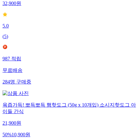
32,900
원
5.0
(
5
)
987
적립
무료배송
284
명
구매중
육즙가득! 뽀득뽀득 햄핫도그 (50g x 10개입) 소시지핫도그 아
이들 간식
21,900
원
50
%
10,900
원