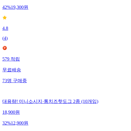
42
%
19,300
원
4.8
(
4
)
579
적립
무료배송
73
명
구매중
대용량! 미니소시지·통치즈핫도그 2종 (10개입)
18,900
원
32
%
12,900
원