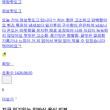
명랑핫도그
점보핫도그
오늘 간식 점보핫도그 입니다ㅋ 저는 향은 고소하고 담백했어
요 튀김 특유의 냄새보다 밀가루의 구수함이 은은하게 남습니
다 온도는 따뜻함을 유지한 채로 포장되어 나와 식감이 눅눅하
지 않았어요 첫맛은 고소함, 중간맛은 짭짤함, 끝맛은 깔끔함
기름기나 느낌이 거 의 없어서 부담 없이 먹을 수 있었습니다
먹어바요ㅋ
희망ㆍ
조회수
14
26.08.05
0
더보기
지금 인기있는
일반식
음식 리뷰