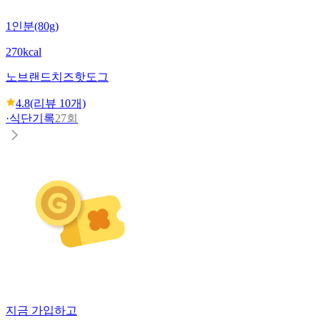
1인분(80g)
270kcal
노브랜드
치즈핫도그
4.8
(리뷰
10
개)
·
식단기록
27회
지금 가입하고