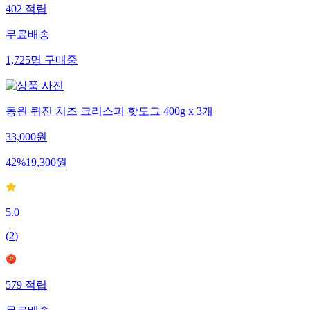
402
적립
무료배송
1,725
명
구매중
동원 퀴진 치즈 크리스피 핫도그 400g x 3개
33,000
원
42
%
19,300
원
5.0
(
2
)
579
적립