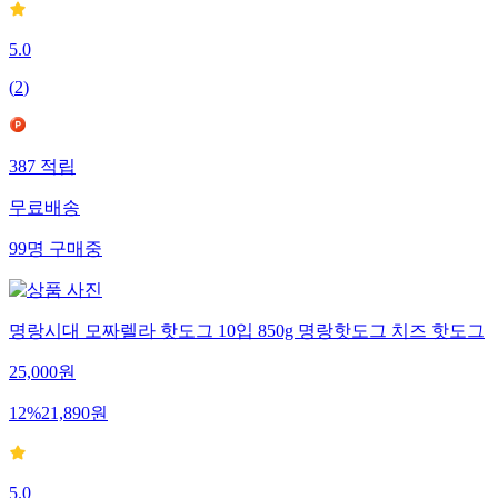
5.0
(
2
)
387
적립
무료배송
99
명
구매중
명랑시대 모짜렐라 핫도그 10입 850g 명랑핫도그 치즈 핫도그
25,000
원
12
%
21,890
원