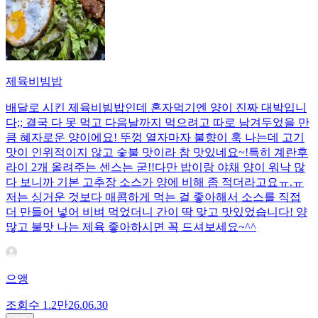
제육비빔밥
배달로 시킨 제육비빔밥인데 혼자먹기엔 양이 진짜 대박입니
다;; 결국 다 못 먹고 다음날까지 먹으려고 따로 남겨두었을 만
큼 혜자로운 양이에요! 뚜껑 열자마자 불향이 훅 나는데 고기
맛이 인위적이지 않고 숯불 맛이라 참 맛있네요~!특히 계란후
라이 2개 올려주는 센스는 굳!! ​다만 밥이랑 야채 양이 워낙 많
다 보니까 기본 고추장 소스가 양에 비해 좀 적더라고요ㅠ.ㅠ
저는 싱거운 것보다 매콤하게 먹는 걸 좋아해서 소스를 직접
더 만들어 넣어 비벼 먹었더니 간이 딱 맞고 맛있었습니다! 양
많고 불맛 나는 제육 좋아하시면 꼭 드셔보세요~^^
으앵
조회수
1.2만
26.06.30