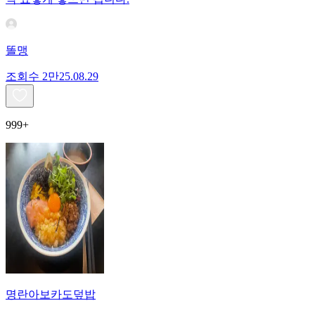
똘맹
조회수
2만
25.08.29
999+
명란아보카도덮밥