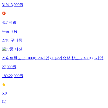
31
%
13,900
원
417
적립
무료배송
27
명
구매중
스위트핫도그 1000g (20개입) + 닭가슴살 핫도그 450g (5개입)
27,900
원
18
%
22,900
원
5.0
(
1
)