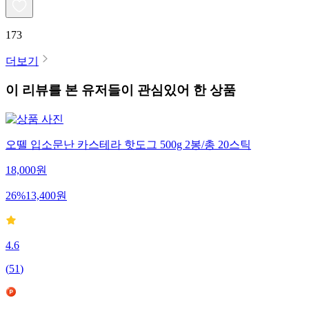
173
더보기
이 리뷰를 본 유저들이 관심있어 한 상품
오뗄 입소문난 카스테라 핫도그 500g 2봉/총 20스틱
18,000
원
26
%
13,400
원
4.6
(
51
)