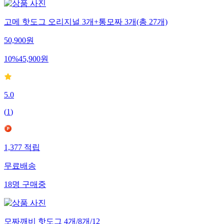
고메 핫도그 오리지널 3개+통모짜 3개(총 27개)
50,900
원
10
%
45,900
원
5.0
(
1
)
1,377
적립
무료배송
18
명
구매중