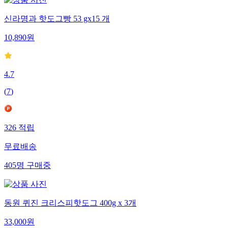
신라명과 핫도그빵 53 gx15 개
10,890
원
4.7
(
7
)
326
적립
무료배송
405
명
구매중
동원 퀴진 크리스피핫도그 400g x 3개
33,000
원