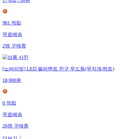
17
%
32,730
원
981
적립
무료배송
2
명
구매중
[노바리빙] LED 필라멘트 전구 무드등(무지개/하트)
18,900
원
0
적립
무료배송
26
명
구매중