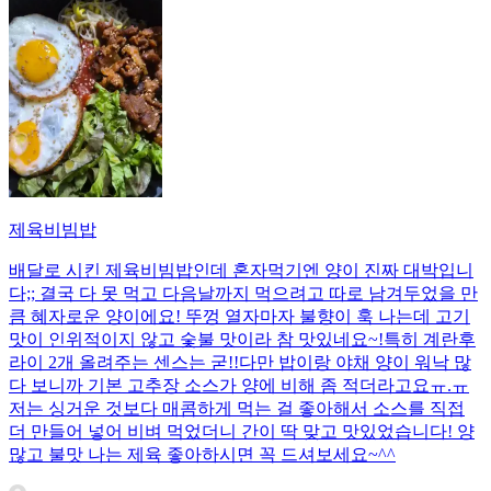
제육비빔밥
배달로 시킨 제육비빔밥인데 혼자먹기엔 양이 진짜 대박입니
다;; 결국 다 못 먹고 다음날까지 먹으려고 따로 남겨두었을 만
큼 혜자로운 양이에요! 뚜껑 열자마자 불향이 훅 나는데 고기
맛이 인위적이지 않고 숯불 맛이라 참 맛있네요~!특히 계란후
라이 2개 올려주는 센스는 굳!! ​다만 밥이랑 야채 양이 워낙 많
다 보니까 기본 고추장 소스가 양에 비해 좀 적더라고요ㅠ.ㅠ
저는 싱거운 것보다 매콤하게 먹는 걸 좋아해서 소스를 직접
더 만들어 넣어 비벼 먹었더니 간이 딱 맞고 맛있었습니다! 양
많고 불맛 나는 제육 좋아하시면 꼭 드셔보세요~^^