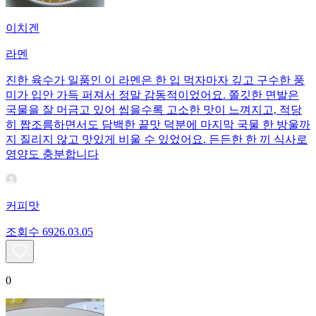
이치겐
라멘
진한 육수가 일품인 이 라멘은 한 입 먹자마자 깊고 구수한 풍
미가 입안 가득 퍼져서 정말 감동적이었어요. 쫄깃한 면발은
국물을 잘 머금고 있어 씹을수록 고소한 맛이 느껴지고, 적당
히 짭조름하면서도 담백한 끝맛 덕분에 마지막 국물 한 방울까
지 질리지 않고 맛있게 비울 수 있었어요. 든든한 한 끼 식사로
영양도 충분합니다
커피맛
조회수
69
26.03.05
0