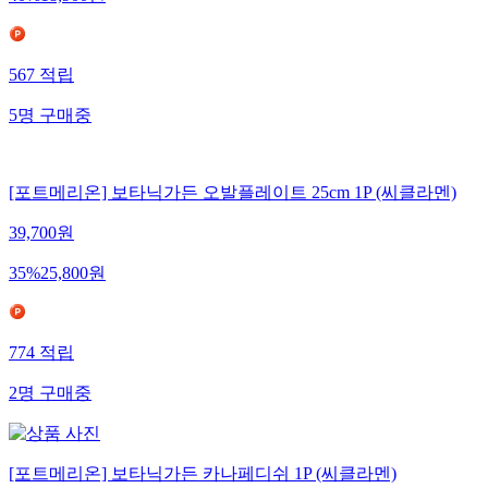
567
적립
5
명
구매중
[포트메리온] 보타닉가든 오발플레이트 25cm 1P (씨클라멘)
39,700
원
35
%
25,800
원
774
적립
2
명
구매중
[포트메리온] 보타닉가든 카나페디쉬 1P (씨클라멘)