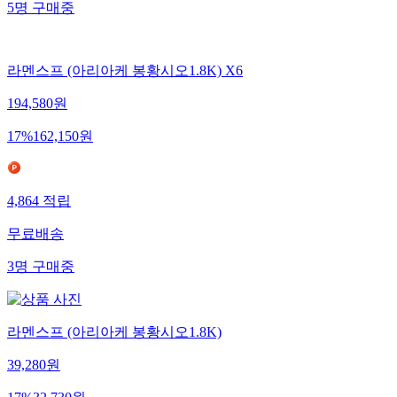
5
명
구매중
라멘스프 (아리아케 봉황시오1.8K) X6
194,580
원
17
%
162,150
원
4,864
적립
무료배송
3
명
구매중
라멘스프 (아리아케 봉황시오1.8K)
39,280
원