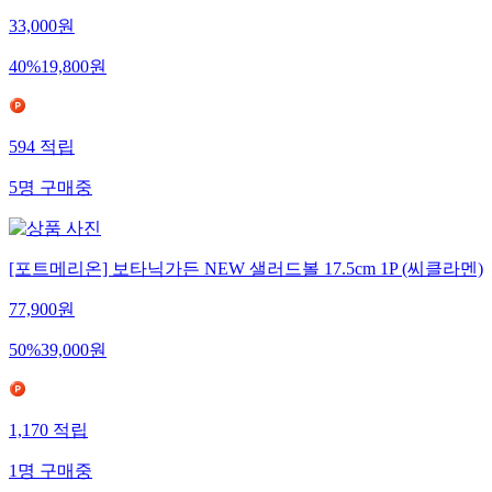
33,000
원
40
%
19,800
원
594
적립
5
명
구매중
[포트메리온] 보타닉가든 NEW 샐러드볼 17.5cm 1P (씨클라멘)
77,900
원
50
%
39,000
원
1,170
적립
1
명
구매중