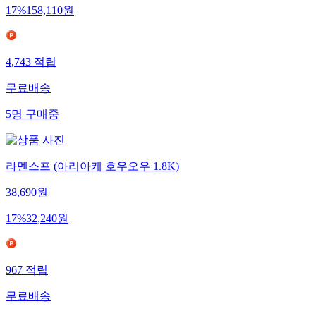
17
%
158,110
원
4,743
적립
무료배송
5
명
구매중
라멘스프 (아리아케 호우오우 1.8K)
38,690
원
17
%
32,240
원
967
적립
무료배송