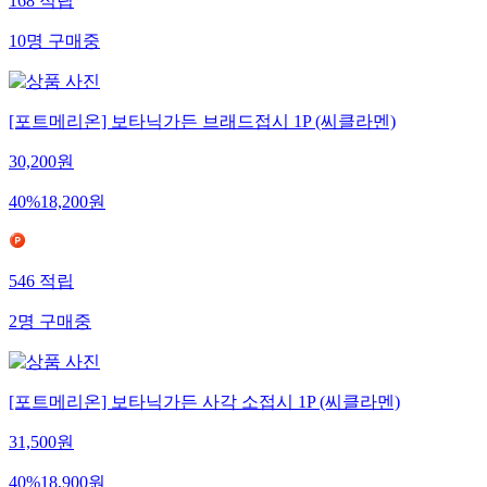
168
적립
10
명
구매중
[포트메리온] 보타닉가든 브래드접시 1P (씨클라멘)
30,200
원
40
%
18,200
원
546
적립
2
명
구매중
[포트메리온] 보타닉가든 사각 소접시 1P (씨클라멘)
31,500
원
40
%
18,900
원