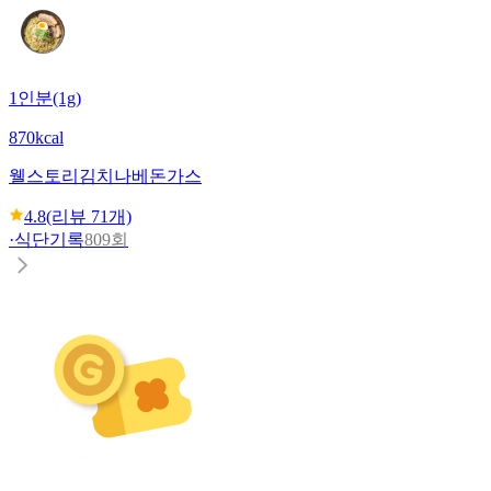
1인분(1g)
870kcal
웰스토리
김치나베돈가스
4.8
(리뷰
71
개)
·
식단기록
809회