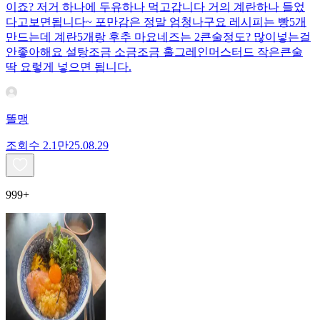
이죠? 저거 하나에 두유하나 먹고갑니다 거의 계란하나 들었
다고보면됩니다~ 포만감은 정말 엄청나구요 레시피는 빵5개
만드는데 계란5개랑 후추 마요네즈는 2큰술정도? 많이넣는걸
안좋아해요 설탕조금 소금조금 홀그레인머스터드 작은큰술
딱 요렇게 넣으면 됩니다.
똘맹
조회수
2.1만
25.08.29
999+