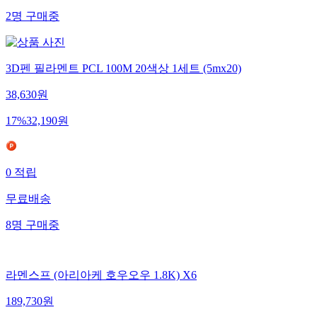
2
명
구매중
3D펜 필라멘트 PCL 100M 20색상 1세트 (5mx20)
38,630
원
17
%
32,190
원
0
적립
무료배송
8
명
구매중
라멘스프 (아리아케 호우오우 1.8K) X6
189,730
원