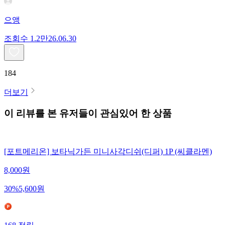
으앵
조회수
1.2만
26.06.30
184
더보기
이 리뷰를 본 유저들이 관심있어 한 상품
[포트메리온] 보타닉가든 미니사각디쉬(디퍼) 1P (씨클라멘)
8,000
원
30
%
5,600
원