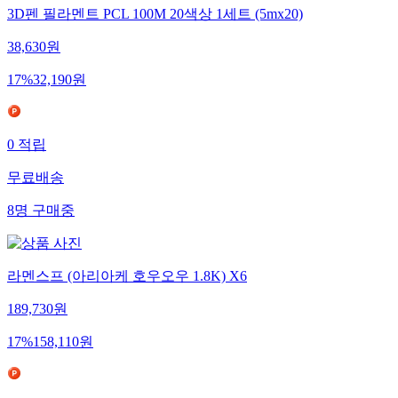
3D펜 필라멘트 PCL 100M 20색상 1세트 (5mx20)
38,630
원
17
%
32,190
원
0
적립
무료배송
8
명
구매중
라멘스프 (아리아케 호우오우 1.8K) X6
189,730
원
17
%
158,110
원