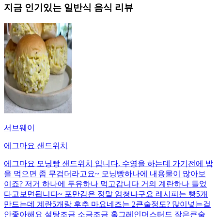
지금 인기있는
일반식
음식 리뷰
서브웨이
에그마요 샌드위치
에그마요 모닝빵 샌드위치 입니다. 수영을 하는데 가기전에 밥
을 먹으면 좀 무겁더라고요~ 모닝빵하나에 내용물이 많아보
이죠? 저거 하나에 두유하나 먹고갑니다 거의 계란하나 들었
다고보면됩니다~ 포만감은 정말 엄청나구요 레시피는 빵5개
만드는데 계란5개랑 후추 마요네즈는 2큰술정도? 많이넣는걸
안좋아해요 설탕조금 소금조금 홀그레인머스터드 작은큰술