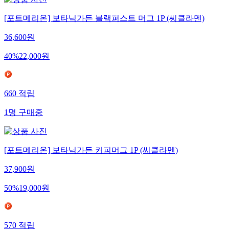
[포트메리온] 보타닉가든 블랙퍼스트 머그 1P (씨클라멘)
36,600
원
40
%
22,000
원
660
적립
1
명
구매중
[포트메리온] 보타닉가든 커피머그 1P (씨클라멘)
37,900
원
50
%
19,000
원
570
적립