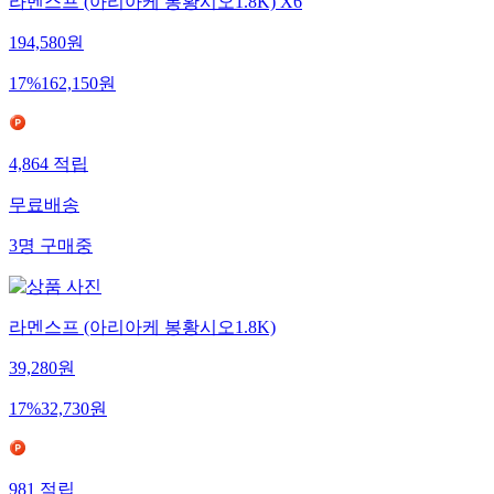
라멘스프 (아리아케 봉황시오1.8K) X6
194,580
원
17
%
162,150
원
4,864
적립
무료배송
3
명
구매중
라멘스프 (아리아케 봉황시오1.8K)
39,280
원
17
%
32,730
원