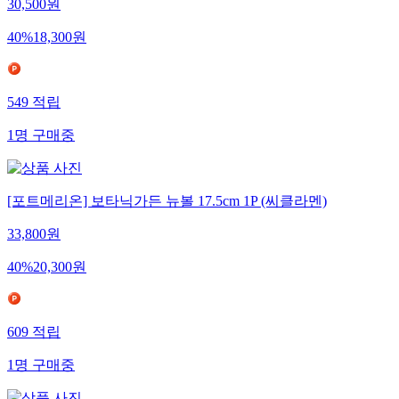
30,500
원
40
%
18,300
원
549
적립
1
명
구매중
[포트메리온] 보타닉가든 뉴볼 17.5cm 1P (씨클라멘)
33,800
원
40
%
20,300
원
609
적립
1
명
구매중