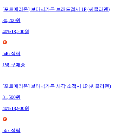
[포트메리온] 보타닉가든 브래드접시 1P (씨클라멘)
30,200
원
40
%
18,200
원
546
적립
1
명
구매중
[포트메리온] 보타닉가든 사각 소접시 1P (씨클라멘)
31,500
원
40
%
18,900
원
567
적립