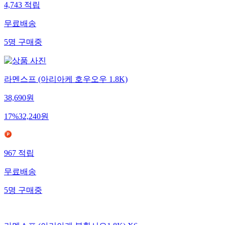
4,743
적립
무료배송
5
명
구매중
라멘스프 (아리아케 호우오우 1.8K)
38,690
원
17
%
32,240
원
967
적립
무료배송
5
명
구매중