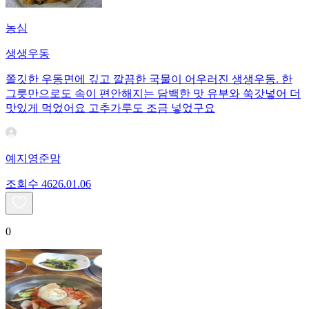
농심
생생우동
쫄깃한 우동면에 깊고 깔끔한 국물이 어우러진 생생우동. 한
그릇만으로도 속이 편안해지는 담백한 맛 유부와 쑥갓넣어 더
맛있게 먹었어요 고추가루도 조금 넣었구요
예지영준맘
조회수
46
26.01.06
0