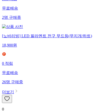
981
적립
무료배송
2
명
구매중
[노바리빙] LED 필라멘트 전구 무드등(무지개/하트)
18,900
원
0
적립
무료배송
26
명
구매중
더보기
0