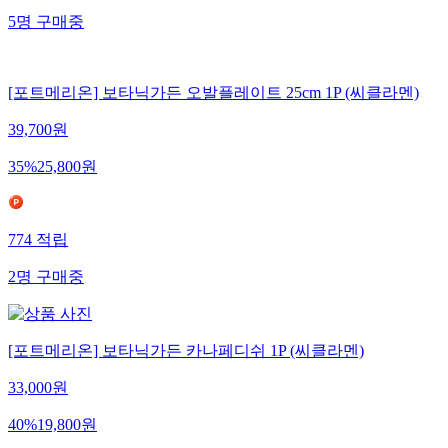
5
명
구매중
[포트메리온] 보타닉가든 오발플레이트 25cm 1P (씨클라멘)
39,700
원
35
%
25,800
원
774
적립
2
명
구매중
[포트메리온] 보타닉가든 카나페디쉬 1P (씨클라멘)
33,000
원
40
%
19,800
원