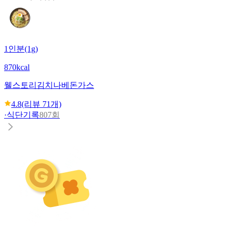
1인분(1g)
870kcal
웰스토리
김치나베돈가스
4.8
(리뷰
71
개)
·
식단기록
807회