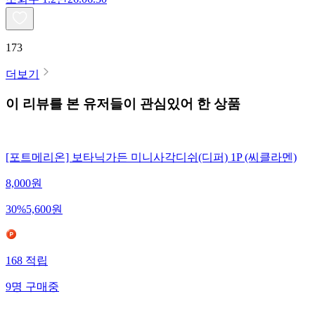
173
더보기
이 리뷰를 본 유저들이 관심있어 한 상품
[포트메리온] 보타닉가든 미니사각디쉬(디퍼) 1P (씨클라멘)
8,000
원
30
%
5,600
원
168
적립
9
명
구매중