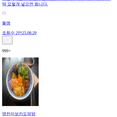
딱 요렇게 넣으면 됩니다.
똘맹
조회수
2만
25.08.29
999+
명란아보카도덮밥