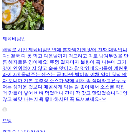
제육비빔밥
배달로 시킨 제육비빔밥인데 혼자먹기엔 양이 진짜 대박입니
다;; 결국 다 못 먹고 다음날까지 먹으려고 따로 남겨두었을 만
큼 혜자로운 양이에요! 뚜껑 열자마자 불향이 훅 나는데 고기
맛이 인위적이지 않고 숯불 맛이라 참 맛있네요~!특히 계란후
라이 2개 올려주는 센스는 굳!! ​다만 밥이랑 야채 양이 워낙 많
다 보니까 기본 고추장 소스가 양에 비해 좀 적더라고요ㅠ.ㅠ
저는 싱거운 것보다 매콤하게 먹는 걸 좋아해서 소스를 직접
더 만들어 넣어 비벼 먹었더니 간이 딱 맞고 맛있었습니다! 양
많고 불맛 나는 제육 좋아하시면 꼭 드셔보세요~^^
으앵
조회수
1.2만
26.06.30