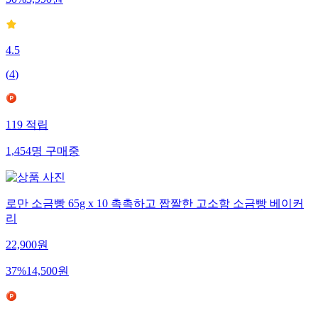
50
%
3,990
원
4.5
(
4
)
119
적립
1,454
명
구매중
로만 소금빵 65g x 10 촉촉하고 짭짤한 고소함 소금빵 베이커
리
22,900
원
37
%
14,500
원