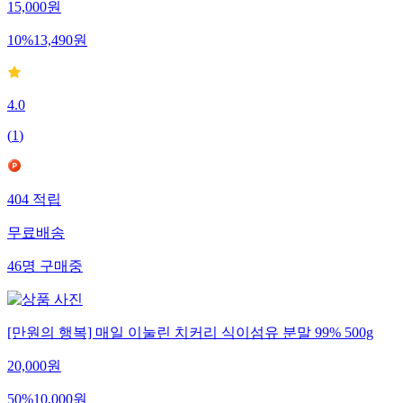
15,000
원
10
%
13,490
원
4.0
(
1
)
404
적립
무료배송
46
명
구매중
[만원의 행복] 매일 이눌린 치커리 식이섬유 분말 99% 500g
20,000
원