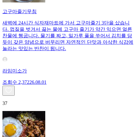
고구마줄기무침
새벽에 24시간 식자재마트에 가서 고구마줄기 3단을 샀습니
다. 껍질을 벗겨서 끓는 물에 고구마 줄기가 약간 익으면 얼른
찬물에 헹굽니다. 물기를 짜고, 밀가루 풀을 쑤어서 김치를 담
듯이 갖은 양념으로 버무리면 자연적인 단맛과 아삭한 식감에
놀라는 맛있는 반찬이 됩니다.
라임미소가
조회수
2,372
26.08.01
37