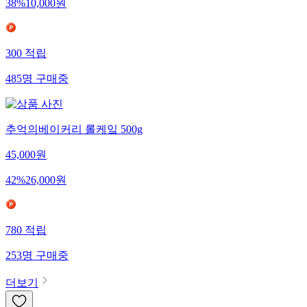
38
%
10,000
원
300
적립
485
명
구매중
추억의베이커리 롤케잌 500g
45,000
원
42
%
26,000
원
780
적립
253
명
구매중
더보기