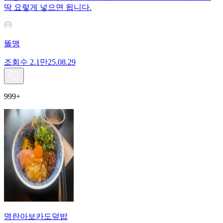
딱 요렇게 넣으면 됩니다.
똘맹
조회수
2.1만
25.08.29
999+
명란아보카도덮밥