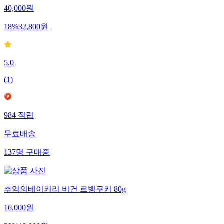
40,000
원
18
%
32,800
원
5.0
(
1
)
984
적립
무료배송
137
명
구매중
추억의베이커리 비건 르뱅쿠키 80g
16,000
원