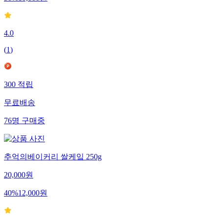
50
%
10,000
원
4.0
(
1
)
300
적립
무료배송
76
명
구매중
추억의베이커리 쌀케잌 250g
20,000
원
40
%
12,000
원