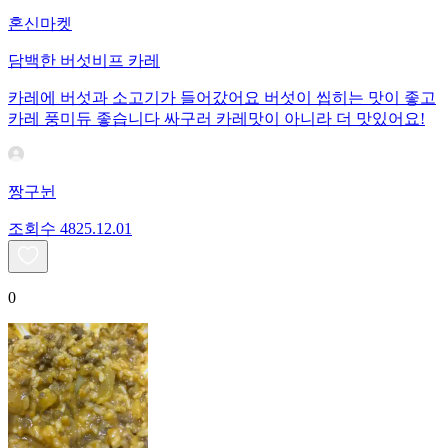
혼신마켓
담백한 버섯비프 카레
카레에 버섯과 소고기가 들어갔어요 버섯이 씹히는 맛이 좋고
카레 풍미듀 좋습니다 싸구러 카레맛이 아니라 더 맛있어요!
짱구뉜
조회수
48
25.12.01
0