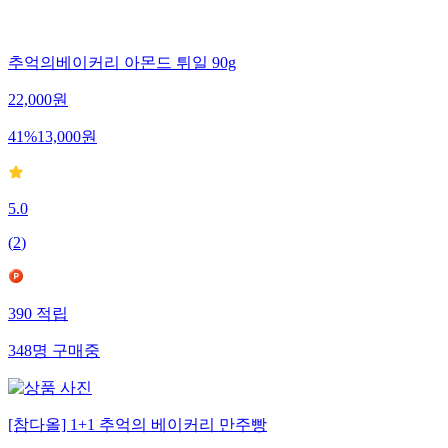
추억의베이커리 아몬드 튀일 90g
22,000
원
41
%
13,000
원
5.0
(
2
)
390
적립
348
명
구매중
[참다올] 1+1 추억의 베이커리 만주빵