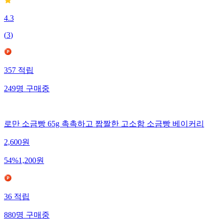
4.3
(
3
)
357
적립
249
명
구매중
로만 소금빵 65g 촉촉하고 짭짤한 고소함 소금빵 베이커리
2,600
원
54
%
1,200
원
36
적립
880
명
구매중