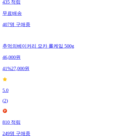
435
적립
무료배송
407
명
구매중
추억의베이커리 모카 롤케잌 500g
46,000
원
41
%
27,000
원
5.0
(
2
)
810
적립
249
명
구매중