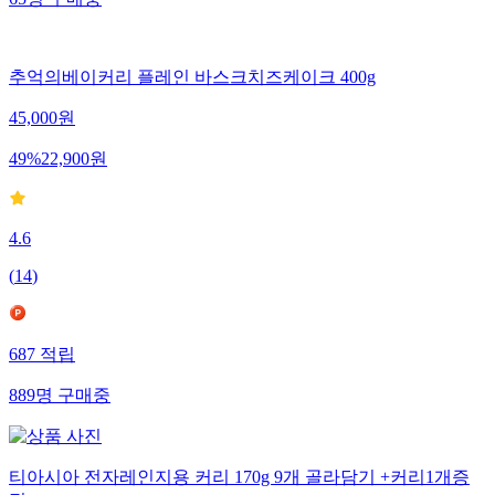
추억의베이커리 플레인 바스크치즈케이크 400g
45,000
원
49
%
22,900
원
4.6
(
14
)
687
적립
889
명
구매중
티아시아 전자레인지용 커리 170g 9개 골라담기 +커리1개증