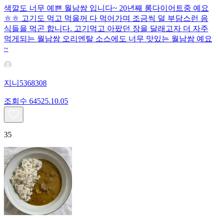
색깔도 너무 예쁜 월남쌈 입니다~ 20년째 롱다이어트중 예요
ㅎㅎ 고기도 먹고 먹을꺼 다 먹어가며 조금씩 덜 부담스런 음
식들을 먹곤 합니다. 고기먹고 아팠던 장을 달래고자 더 자주
먹게되는 월남쌈 오리엔탈 소스에도 너무 맛있는 월남쌈 예요
~
지니5368308
조회수
645
25.10.05
35