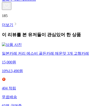
185
더보기
이 리뷰를 본 유저들이 관심있어 한 상품
일본카레 커리 에스비 골든카레 매운맛 3개 고형카레
15,000
원
10
%
13,490
원
404
적립
무료배송
65
명
구매중