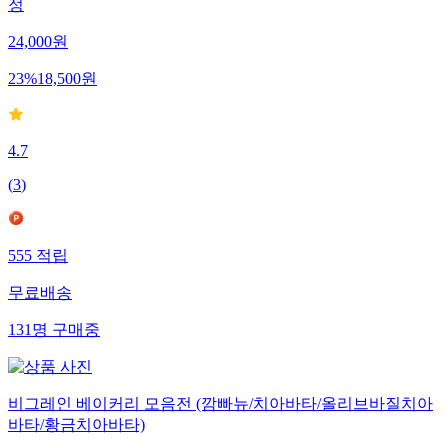
정
24,000
원
23
%
18,500
원
4.7
(
3
)
555
적립
무료배송
131
명
구매중
비그레인 베이커리 모음전 (깜빠뉴/치아바타/올리브바질치아
바타/황금치아바타)