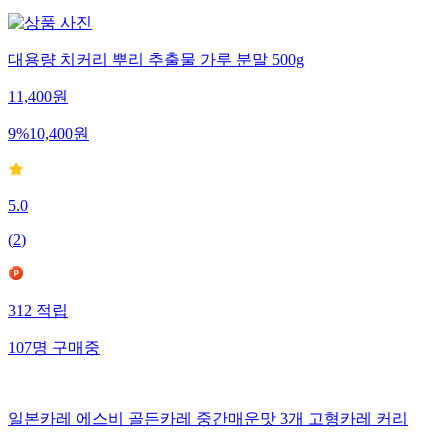
대용량 치커리 뿌리 추출물 가루 분말 500g
11,400
원
9
%
10,400
원
5.0
(
2
)
312
적립
107
명
구매중
일본카레 에스비 골든카레 중간매운맛 3개 고형카레 커리