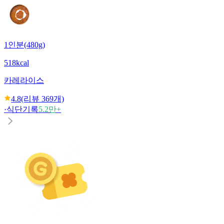
1인분(480g)
518kcal
카레라이스
4.8
(리뷰
369
개)
·
식단기록
5.2만+