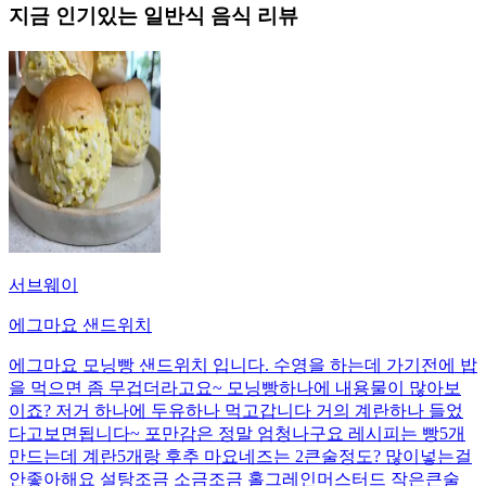
지금 인기있는
일반식
음식 리뷰
서브웨이
에그마요 샌드위치
에그마요 모닝빵 샌드위치 입니다. 수영을 하는데 가기전에 밥
을 먹으면 좀 무겁더라고요~ 모닝빵하나에 내용물이 많아보
이죠? 저거 하나에 두유하나 먹고갑니다 거의 계란하나 들었
다고보면됩니다~ 포만감은 정말 엄청나구요 레시피는 빵5개
만드는데 계란5개랑 후추 마요네즈는 2큰술정도? 많이넣는걸
안좋아해요 설탕조금 소금조금 홀그레인머스터드 작은큰술