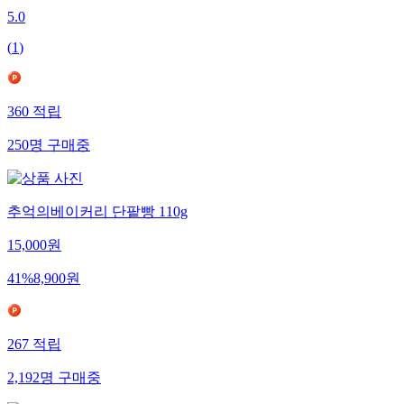
5.0
(
1
)
360
적립
250
명
구매중
추억의베이커리 단팥빵 110g
15,000
원
41
%
8,900
원
267
적립
2,192
명
구매중