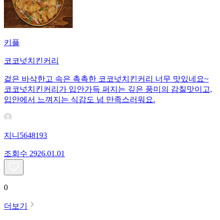
키플
코코넛치킨커리
겉은 바삭한고 속은 촉촉한 코코넛치킨커리 너무 맛있네요~
코코넛치킨커리가 입안가득 퍼지는 깊은 풍미의 감칠맛이고,
입안에서 느껴지는 식감도 넘 만족스러워요.
지니5648193
조회수
29
26.01.01
0
더보기