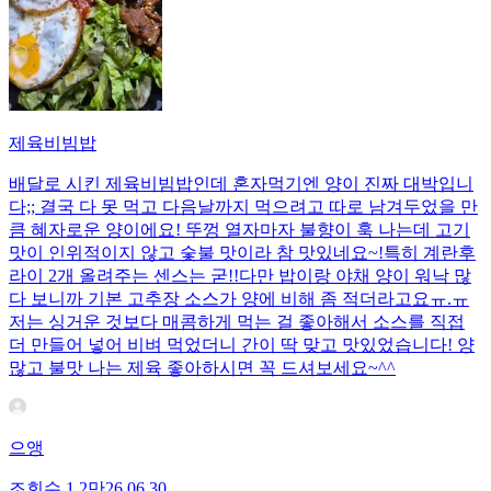
제육비빔밥
배달로 시킨 제육비빔밥인데 혼자먹기엔 양이 진짜 대박입니
다;; 결국 다 못 먹고 다음날까지 먹으려고 따로 남겨두었을 만
큼 혜자로운 양이에요! 뚜껑 열자마자 불향이 훅 나는데 고기
맛이 인위적이지 않고 숯불 맛이라 참 맛있네요~!특히 계란후
라이 2개 올려주는 센스는 굳!! ​다만 밥이랑 야채 양이 워낙 많
다 보니까 기본 고추장 소스가 양에 비해 좀 적더라고요ㅠ.ㅠ
저는 싱거운 것보다 매콤하게 먹는 걸 좋아해서 소스를 직접
더 만들어 넣어 비벼 먹었더니 간이 딱 맞고 맛있었습니다! 양
많고 불맛 나는 제육 좋아하시면 꼭 드셔보세요~^^
으앵
조회수
1.2만
26.06.30