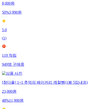
8,000
원
50
%
3,990
원
5.0
(
1
)
119
적립
949
명
구매중
[참다올] 1+1 추억의 베이커리 깨찰빵(1봉 5입내외)
23,000
원
48
%
11,900
원