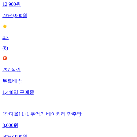
12,900
원
23
%
9,900
원
4.3
(
8
)
297
적립
무료배송
1,448
명
구매중
[참다올] 1+1 추억의 베이커리 만주빵
8,000
원