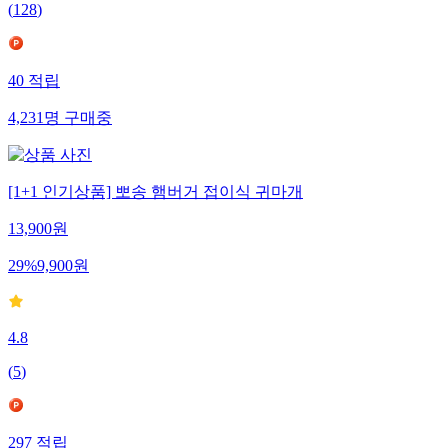
(
128
)
40
적립
4,231
명
구매중
[1+1 인기상품] 뽀송 햄버거 접이식 귀마개
13,900
원
29
%
9,900
원
4.8
(
5
)
297
적립