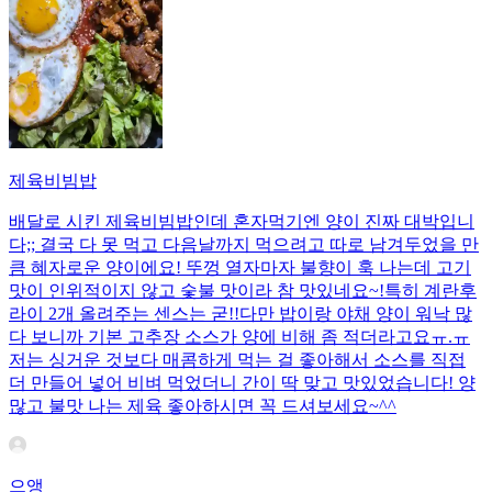
제육비빔밥
배달로 시킨 제육비빔밥인데 혼자먹기엔 양이 진짜 대박입니
다;; 결국 다 못 먹고 다음날까지 먹으려고 따로 남겨두었을 만
큼 혜자로운 양이에요! 뚜껑 열자마자 불향이 훅 나는데 고기
맛이 인위적이지 않고 숯불 맛이라 참 맛있네요~!특히 계란후
라이 2개 올려주는 센스는 굳!! ​다만 밥이랑 야채 양이 워낙 많
다 보니까 기본 고추장 소스가 양에 비해 좀 적더라고요ㅠ.ㅠ
저는 싱거운 것보다 매콤하게 먹는 걸 좋아해서 소스를 직접
더 만들어 넣어 비벼 먹었더니 간이 딱 맞고 맛있었습니다! 양
많고 불맛 나는 제육 좋아하시면 꼭 드셔보세요~^^
으앵