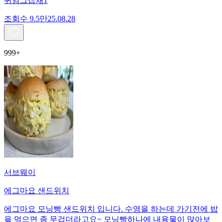
귀염그잡채1
조회수
9.5만
25.08.28
999+
서브웨이
에그마요 샌드위치
에그마요 모닝빵 샌드위치 입니다. 수영을 하는데 가기전에 밥
을 먹으면 좀 무겁더라고요~ 모닝빵하나에 내용물이 많아보