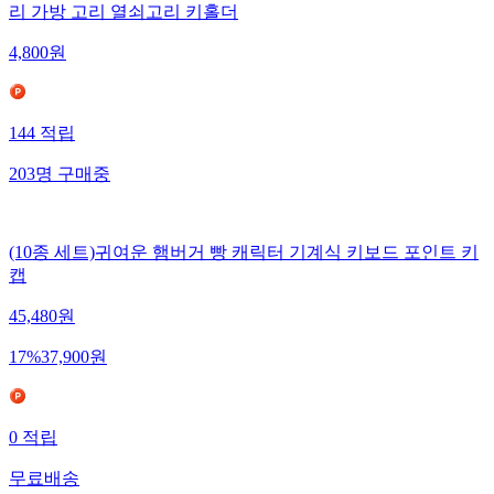
리 가방 고리 열쇠고리 키홀더
4,800
원
144
적립
203
명
구매중
(10종 세트)귀여운 햄버거 빵 캐릭터 기계식 키보드 포인트 키
캡
45,480
원
17
%
37,900
원
0
적립
무료배송