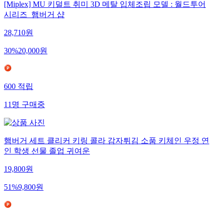
[Miplex] MU 키덜트 취미 3D 메탈 입체조립 모델 : 월드투어
시리즈_햄버거 샵
28,710
원
30
%
20,000
원
600
적립
11
명
구매중
햄버거 세트 클리커 키링 콜라 감자튀김 소품 키체인 우정 연
인 학생 선물 졸업 귀여운
19,800
원
51
%
9,800
원