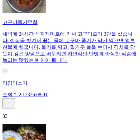
고구마줄기무침
새벽에 24시간 식자재마트에 가서 고구마줄기 3단을 샀습니
다. 껍질을 벗겨서 끓는 물에 고구마 줄기가 약간 익으면 얼른
찬물에 헹굽니다. 물기를 짜고, 밀가루 풀을 쑤어서 김치를 담
듯이 갖은 양념으로 버무리면 자연적인 단맛과 아삭한 식감에
놀라는 맛있는 반찬이 됩니다.
라임미소가
조회수
2,123
26.08.01
33