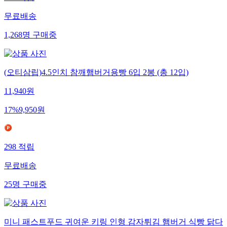
무료배송
1,268
명
구매중
(오티삼립)4.5인치 참깨햄버거용빵 6입 2봉 (총 12입)
11,940
원
17
%
9,950
원
298
적립
무료배송
25
명
구매중
미니 패스트푸드 귀여운 키링 인형 감자튀김 햄버거 식빵 닭다