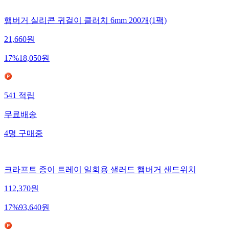
햄버거 실리콘 귀걸이 클러치 6mm 200개(1팩)
21,660
원
17
%
18,050
원
541
적립
무료배송
4
명
구매중
크라프트 종이 트레이 일회용 샐러드 햄버거 샌드위치
112,370
원
17
%
93,640
원