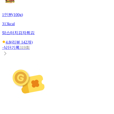
1인분(100g)
313kcal
맘스터치
감자튀김
4.8
(리뷰
142
개)
·
식단기록
319회