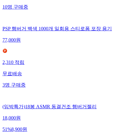
10
명
구매중
PSP 햄버거 백색 1000개 일회용 스티로폼 포장 용기
77,000
원
2,310
적립
무료배송
3
명
구매중
(임박특가)18봉 ASMR 동결건조 햄버거젤리
18,000
원
51
%
8,900
원