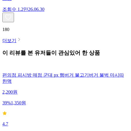
조회수
1.2만
26.06.30
180
더보기
이 리뷰를 본 유저들이 관심있어 한 상품
편의점 피시방 매점 군대 px 햄버거 불고기버거 불벅 마시따
한맥
2,200
원
39
%
1,350
원
4.7