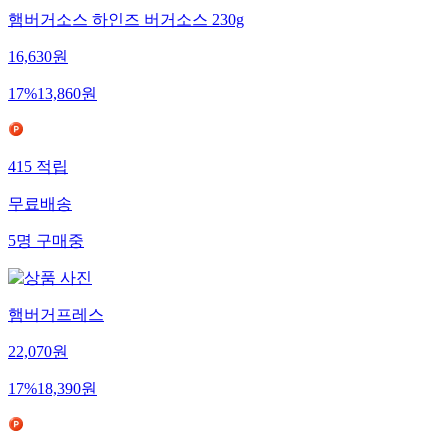
햄버거소스 하인즈 버거소스 230g
16,630
원
17
%
13,860
원
415
적립
무료배송
5
명
구매중
햄버거프레스
22,070
원
17
%
18,390
원