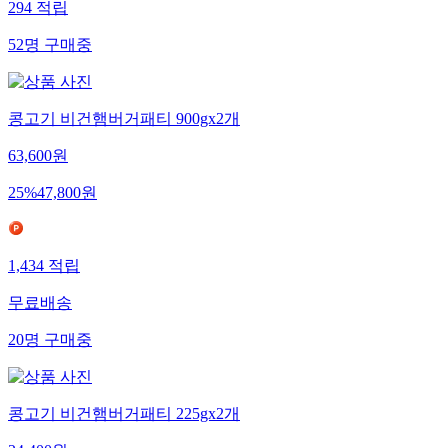
294
적립
52
명
구매중
콩고기 비건햄버거패티 900gx2개
63,600
원
25
%
47,800
원
1,434
적립
무료배송
20
명
구매중
콩고기 비건햄버거패티 225gx2개