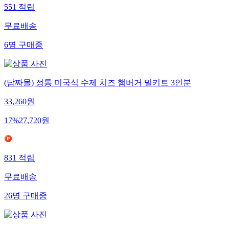
551
적립
무료배송
6
명
구매중
(담짜몰) 정통 미국식 수제 치즈 햄버거 밀키트 3인분
33,260
원
17
%
27,720
원
831
적립
무료배송
26
명
구매중