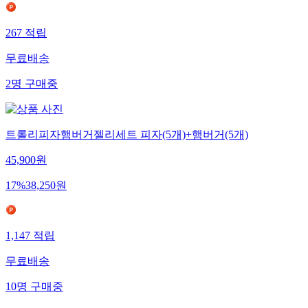
267
적립
무료배송
2
명
구매중
트롤리피자햄버거젤리세트 피자(5개)+햄버거(5개)
45,900
원
17
%
38,250
원
1,147
적립
무료배송
10
명
구매중