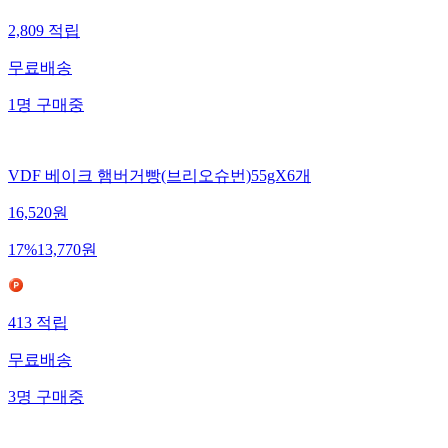
2,809
적립
무료배송
1
명
구매중
VDF 베이크 햄버거빵(브리오슈번)55gX6개
16,520
원
17
%
13,770
원
413
적립
무료배송
3
명
구매중