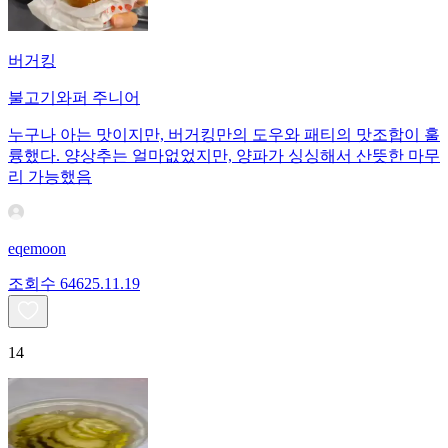
버거킹
불고기와퍼 주니어
누구나 아는 맛이지만, 버거킹만의 도우와 패티의 맛조합이 훌
륭했다. 양상추는 얼마없었지만, 양파가 싱싱해서 산뜻한 마무
리 가능했음
eqemoon
조회수
646
25.11.19
14