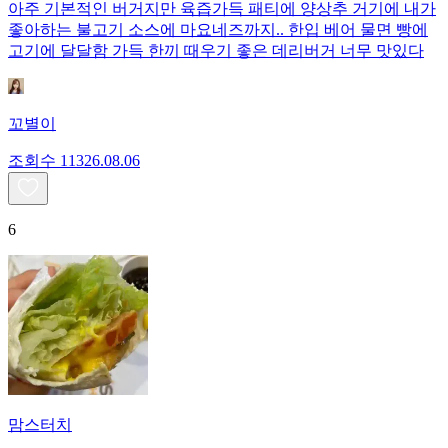
아주 기본적인 버거지만 육즙가득 패티에 양상추 거기에 내가
좋아하는 불고기 소스에 마요네즈까지.. 한입 베어 물면 빵에
고기에 달달함 가득 한끼 때우기 좋은 데리버거 너무 맛있다
꼬별이
조회수
113
26.08.06
6
맘스터치