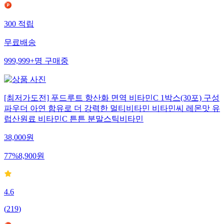
300
적립
무료배송
999,999+
명
구매중
[최저가도전] 푸드루트 항산화 면역 비타민C 1박스(30포) 구성
파우더 아연 함유로 더 강력한 멀티비타민 비타민씨 레몬맛 유
럽산원료 비타민C 튼튼 분말스틱비타민
38,000
원
77
%
8,900
원
4.6
(
219
)