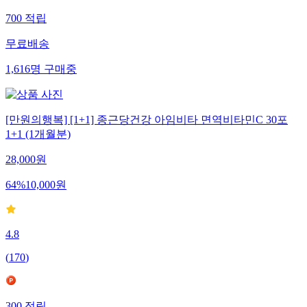
700
적립
무료배송
1,616
명
구매중
[만원의행복] [1+1] 종근당건강 아임비타 면역비타민C 30포
1+1 (1개월분)
28,000
원
64
%
10,000
원
4.8
(
170
)