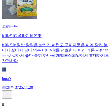
고려은단
비타민C 쏠라C 레몬맛
비타민c 일반 알약은 삼키기 어렵고 구미제품은 이에 달라 붙
어서 싫어서 씹어 먹는 비타민c를 선호한다 이건 레몬 사탕 먹
는 것 같아서 좋다 특히 하나씩 개별포장되있어서 휴대하기도
간편하다
luna9
조회수
37
25.11.20
0