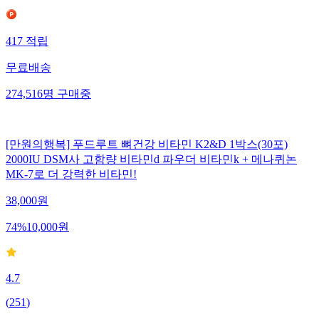
417
적립
무료배송
274,516
명
구매중
[만원의행복] 푸드루트 뼈건강 비타민 K2&D 1박스(30포)
2000IU DSM사 고함량 비타민d 파우더 비타민k + 메나퀴논
MK-7로 더 강력한 비타민!
38,000
원
74
%
10,000
원
4.7
(
251
)