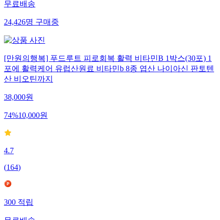
무료배송
24,426
명
구매중
[만원의행복] 푸드루트 피로회복 활력 비타민B 1박스(30포) 1
포에 활력케어 유럽산원료 비타민b 8종 엽산 나이아신 판토텐
산 비오틴까지
38,000
원
74
%
10,000
원
4.7
(
164
)
300
적립