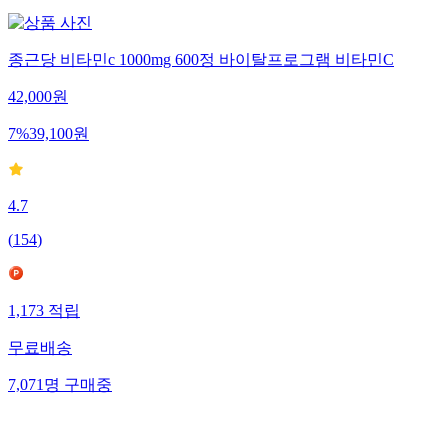
종근당 비타민c 1000mg 600정 바이탈프로그램 비타민C
42,000
원
7
%
39,100
원
4.7
(
154
)
1,173
적립
무료배송
7,071
명
구매중