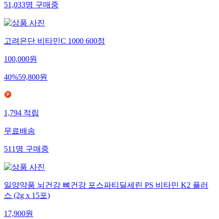
51,033
명
구매중
고려은단 비타민C 1000 600정
100,000
원
40
%
59,800
원
1,794
적립
무료배송
511
명
구매중
일양약품 뇌건강 뼈건강 포스파티딜세린 PS 비타민 K2 플러
스 (2g x 15포)
17,900
원