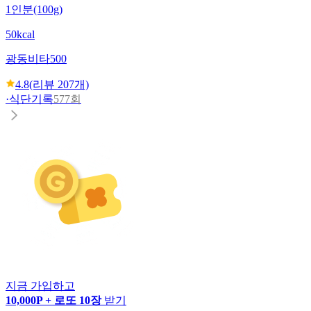
1인분(100g)
50kcal
광동
비타500
4.8
(리뷰
207
개)
·
식단기록
577회
지금 가입하고
10,000P + 로또 10장
받기