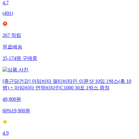
4.7
(
491
)
267
적립
무료배송
35,174
명
구매중
[종근당건강] 아임비타 멀티비타민 이뮨샷 10입 1박스(총 10
병) + 아임비타 면역비타민C1000 30포 1박스 증정
49,900
원
60
%
19,900
원
4.9