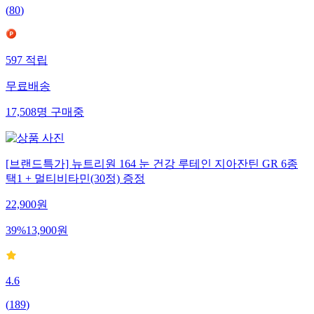
(
80
)
597
적립
무료배송
17,508
명
구매중
[브랜드특가] 뉴트리원 164 눈 건강 루테인 지아잔틴 GR 6종
택1 + 멀티비타민(30정) 증정
22,900
원
39
%
13,900
원
4.6
(
189
)