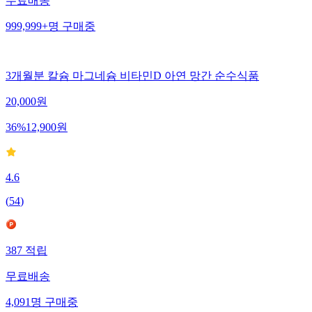
무료배송
999,999+
명
구매중
3개월분 칼슘 마그네슘 비타민D 아연 망간 순수식품
20,000
원
36
%
12,900
원
4.6
(
54
)
387
적립
무료배송
4,091
명
구매중