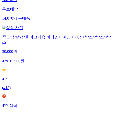
300
적립
무료배송
14,070
명
구매중
종근당 칼슘 앤 마그네슘 비타민D 아연 180정 1박스/2박스/4박
스
30,000
원
47
%
15,900
원
4.7
(
418
)
477
적립