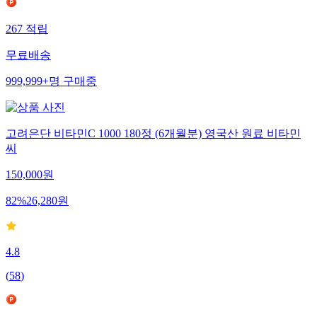
267
적립
무료배송
999,999+
명
구매중
고려은단 비타민C 1000 180정 (6개월분) 영국산 원료 비타민
씨
150,000
원
82
%
26,280
원
4.8
(
58
)