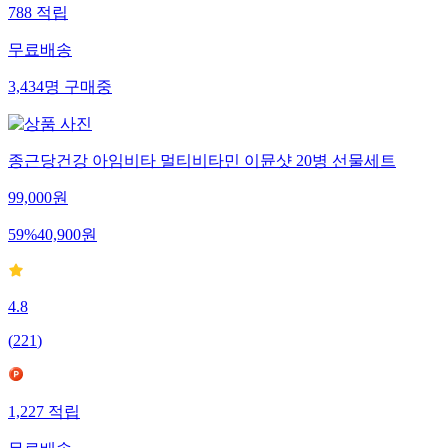
788
적립
무료배송
3,434
명
구매중
종근당건강 아임비타 멀티비타민 이뮨샷 20병 선물세트
99,000
원
59
%
40,900
원
4.8
(
221
)
1,227
적립