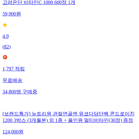
고려은단 비타민C 1000 600정 1개
59,900
원
4.9
(
82
)
1,797
적립
무료배송
34,800
명
구매중
[브랜드특가] 뉴트리원 관절연골엔 뮤코다당단백 콘드로이친
1200 3박스 (3개월분) 외 1종 + 올인원 멀티비타민(30정) 증정
124,000
원