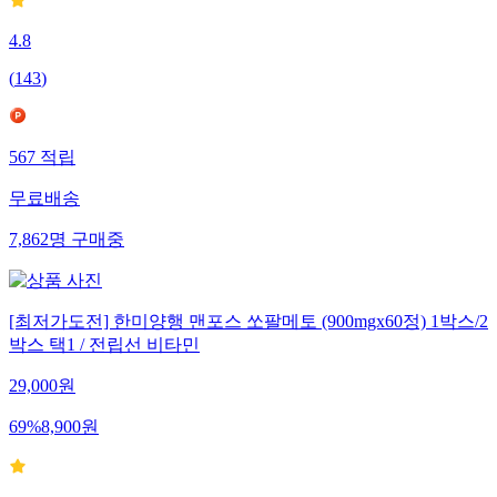
4.8
(
143
)
567
적립
무료배송
7,862
명
구매중
[최저가도전] 한미양행 맨포스 쏘팔메토 (900mgx60정) 1박스/2
박스 택1 / 전립선 비타민
29,000
원
69
%
8,900
원