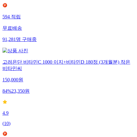
594
적립
무료배송
91,281
명
구매중
고려은단 비타민C 1000 이지+비타민D 180정 (3개월분) 작은
비타민씨
150,000
원
84
%
23,350
원
4.9
(
10
)