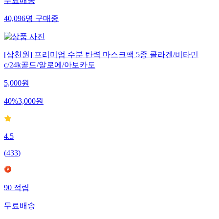
무료배송
40,096
명
구매중
[삼천원] 프리미엄 수분 탄력 마스크팩 5종 콜라겐/비타민
c/24k골드/알로에/아보카도
5,000
원
40
%
3,000
원
4.5
(
433
)
90
적립
무료배송