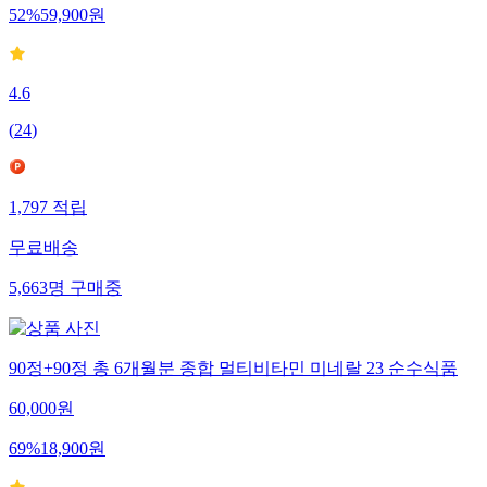
52
%
59,900
원
4.6
(
24
)
1,797
적립
무료배송
5,663
명
구매중
90정+90정 총 6개월분 종합 멀티비타민 미네랄 23 순수식품
60,000
원
69
%
18,900
원