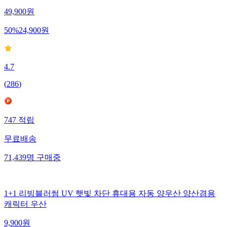
49,900
원
50
%
24,900
원
4.7
(
286
)
747
적립
무료배송
71,439
명
구매중
1+1 리빙블러썸 UV 햇빛 차단 휴대용 자동 양우산 양산겸용
캐릭터 우산
9,900
원