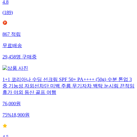
4.8
(
189
)
867
적립
무료배송
29,458
명
구매중
1+1 코리아나 수딩 선크림 SPF 50+ PA++++ (50g) 수분 톤업 3
중 기능성 자외선차단 미백 주름 무기자차 백탁 눈시림 끈적임
휴가 야외 등산 골프 여행
76,000
원
75
%
18,900
원