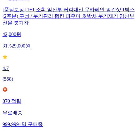
[품질보장] 1+1 소휘 임산부 커피대신 무카페인 펌킨샷 1박스
(2주분) 구성 / 붓기관리 펌킨 파우더 호박차 붓기제거 임산부
선물 붓기차
42,000
원
31
%
29,000
원
4.7
(
558
)
870
적립
무료배송
999,999+
명
구매중