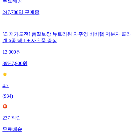
무료배송
247,788
명
구매중
[최저가도전] 품질보장 뉴트리원 차주영 비비랩 저분자 콜라
겐 6종 택 1 + 사은품 증정
13,000
원
39
%
7,900
원
4.7
(
934
)
237
적립
무료배송