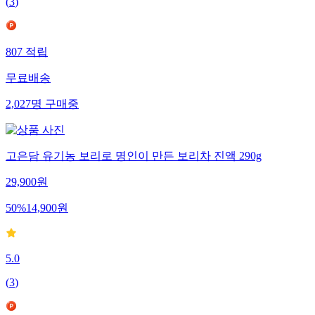
(
3
)
807
적립
무료배송
2,027
명
구매중
고은담 유기농 보리로 명인이 만든 보리차 진액 290g
29,900
원
50
%
14,900
원
5.0
(
3
)