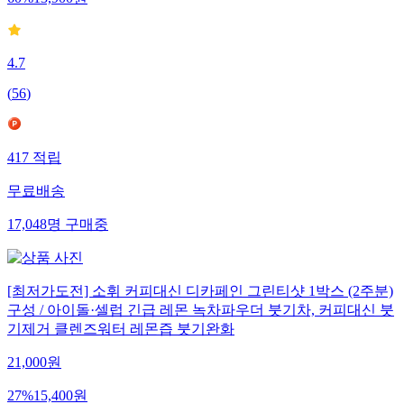
60
%
13,900
원
4.7
(
56
)
417
적립
무료배송
17,048
명
구매중
[최저가도전] 소휘 커피대신 디카페인 그린티샷 1박스 (2주분)
구성 / 아이돌·셀럽 긴급 레몬 녹차파우더 붓기차, 커피대신 붓
기제거 클렌즈워터 레몬즙 붓기완화
21,000
원
27
%
15,400
원