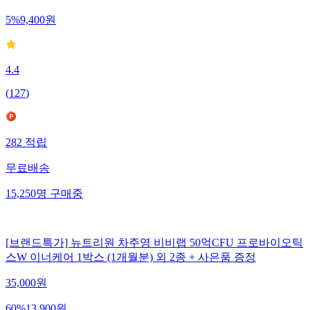
5
%
9,400
원
4.4
(
127
)
282
적립
무료배송
15,250
명
구매중
[브랜드특가] 뉴트리원 차주영 비비랩 50억CFU 프로바이오틱
스W 이너케어 1박스 (1개월분) 외 2종 + 사은품 증정
35,000
원