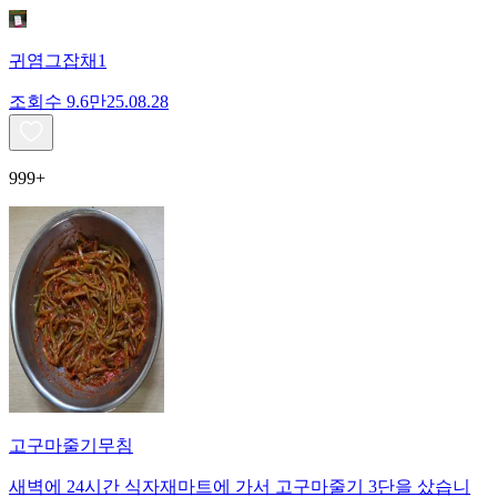
귀염그잡채1
조회수
9.6만
25.08.28
999+
고구마줄기무침
새벽에 24시간 식자재마트에 가서 고구마줄기 3단을 샀습니