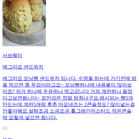
서브웨이
에그마요 샌드위치
에그마요 모닝빵 샌드위치 입니다. 수영을 하는데 가기전에 밥
을 먹으면 좀 무겁더라고요~ 모닝빵하나에 내용물이 많아보
이죠? 저거 하나에 두유하나 먹고갑니다 거의 계란하나 들었
다고보면됩니다~ 포만감은 정말 엄청나구요 레시피는 빵5개
만드는데 계란5개랑 후추 마요네즈는 2큰술정도? 많이넣는걸
안좋아해요 설탕조금 소금조금 홀그레인머스터드 작은큰술
딱 요렇게 넣으면 됩니다.