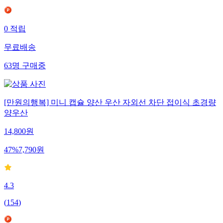
0
적립
무료배송
63
명
구매중
[만원의행복] 미니 캡슐 양산 우산 자외선 차단 접이식 초경량
양우산
14,800
원
47
%
7,790
원
4.3
(
154
)