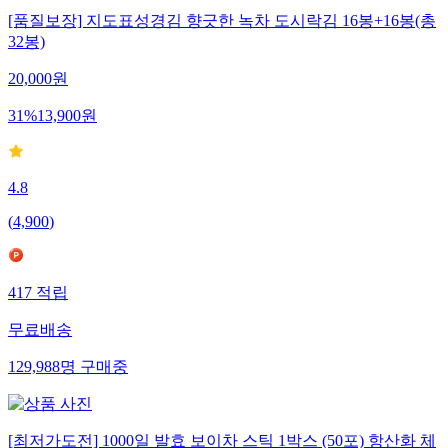
[품질보장] 지도표성경김 향긋한 녹차 도시락김 16봉+16봉(총
32봉)
20,000
원
31
%
13,900
원
4.8
(
4,900
)
417
적립
무료배송
129,988
명
구매중
[최저가도전] 1000일 발효 보이차 스틱 1박스 (50포) 항산화 체