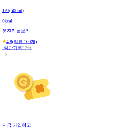
1잔(500ml)
0kcal
웅진
하늘보리
4.8
(리뷰
100
개)
·
식단기록
2천+
지금 가입하고