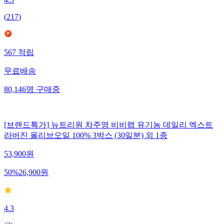
4.5
(
217
)
567
적립
무료배송
80,146
명
구매중
[브랜드특가] 뉴트리원 차주영 비비랩 유기농 데일리 엑스트
라버진 올리브오일 100% 3박스 (30일분) 외 1종
53,900
원
50
%
26,900
원
4.3