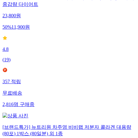
중감량 다이어트
23,800
원
50
%
11,900
원
4.8
(
19
)
357
적립
무료배송
2,816
명
구매중
[브랜드특가] 뉴트리원 차주영 비비랩 저분자 콜라겐 대용량
(80포) 1박스 (80일분) 외 1종