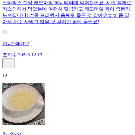
스타벅스 신상 캐모마일 허니티라떼 먹어봤어요. 시럽 적게로
커스텀해서 먹었는데 여전히 달콤하고 캐모마일 향이 충분히
느껴집니다! 겨울 프리퀀시 음료로 좋은 것 같아요ㅎㅎ 좀 달
아서 자주 사먹진 않을 것 같지만 맘에 들어요!
지니5346972
조회수
392
25.12.19
12
차 (양조)