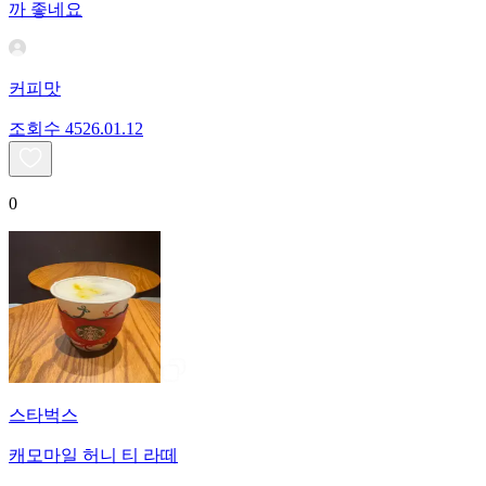
까 좋네요
커피맛
조회수
45
26.01.12
0
스타벅스
캐모마일 허니 티 라떼