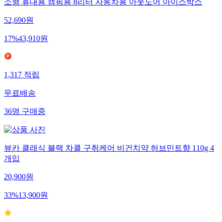
소형 휴대용 캠핑용 8리터 자동차용 아웃도어 아이스박스
52,690
원
17
%
43,910
원
1,317
적립
무료배송
36
명
구매중
뷰카 클래식 블랙 차콜 구취케어 비건치약 허브민트향 110g 4
개입
20,900
원
33
%
13,900
원