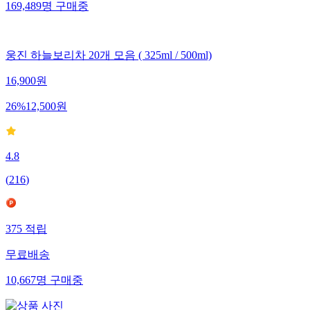
169,489
명
구매중
웅진 하늘보리차 20개 모음 ( 325ml / 500ml)
16,900
원
26
%
12,500
원
4.8
(
216
)
375
적립
무료배송
10,667
명
구매중