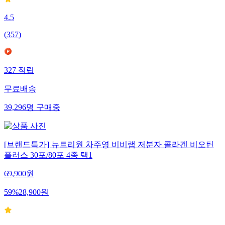
4.5
(
357
)
327
적립
무료배송
39,296
명
구매중
[브랜드특가] 뉴트리원 차주영 비비랩 저분자 콜라겐 비오틴
플러스 30포/80포 4종 택1
69,900
원
59
%
28,900
원