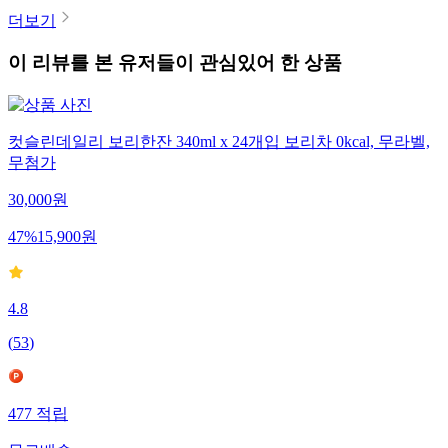
더보기
이 리뷰를 본 유저들이 관심있어 한 상품
컷슬린데일리 보리한잔 340ml x 24개입 보리차 0kcal, 무라벨,
무첨가
30,000
원
47
%
15,900
원
4.8
(
53
)
477
적립