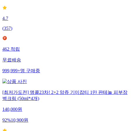
4.7
(
357
)
462
적립
무료배송
999,999+
명
구매중
[최저가도전] 앵콜23차! 2+2 앙쥬 기미잡티 1만 판테놀 피부장
벽크림 (50ml*4개)
140,000
원
92
%
10,900
원