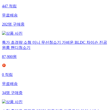
447
적립
무료배송
202
명
구매중
특가 초경량 소형 미니 무선청소기 가벼운 BLDC 차이슨 진공
원룸 핸디청소기
87,900
원
0
적립
무료배송
34
명
구매중