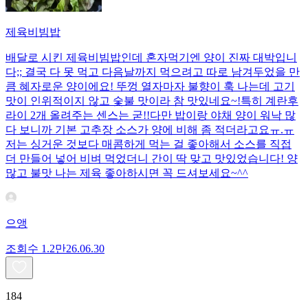
제육비빔밥
배달로 시킨 제육비빔밥인데 혼자먹기엔 양이 진짜 대박입니
다;; 결국 다 못 먹고 다음날까지 먹으려고 따로 남겨두었을 만
큼 혜자로운 양이에요! 뚜껑 열자마자 불향이 훅 나는데 고기
맛이 인위적이지 않고 숯불 맛이라 참 맛있네요~!특히 계란후
라이 2개 올려주는 센스는 굳!! ​다만 밥이랑 야채 양이 워낙 많
다 보니까 기본 고추장 소스가 양에 비해 좀 적더라고요ㅠ.ㅠ
저는 싱거운 것보다 매콤하게 먹는 걸 좋아해서 소스를 직접
더 만들어 넣어 비벼 먹었더니 간이 딱 맞고 맛있었습니다! 양
많고 불맛 나는 제육 좋아하시면 꼭 드셔보세요~^^
으앵
조회수
1.2만
26.06.30
184