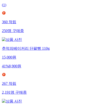
(
1
)
360
적립
250
명
구매중
추억의베이커리 단팥빵 110g
15,000
원
41
%
8,900
원
267
적립
2,191
명
구매중