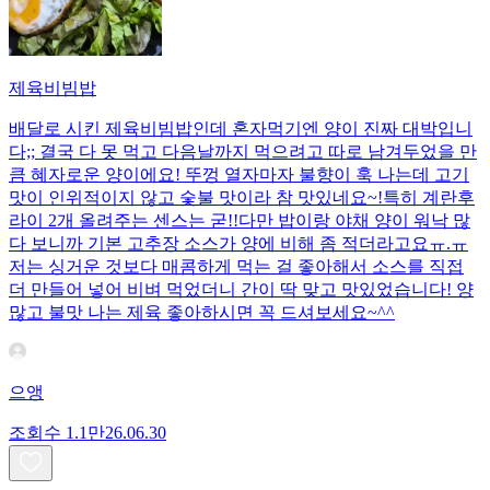
제육비빔밥
배달로 시킨 제육비빔밥인데 혼자먹기엔 양이 진짜 대박입니
다;; 결국 다 못 먹고 다음날까지 먹으려고 따로 남겨두었을 만
큼 혜자로운 양이에요! 뚜껑 열자마자 불향이 훅 나는데 고기
맛이 인위적이지 않고 숯불 맛이라 참 맛있네요~!특히 계란후
라이 2개 올려주는 센스는 굳!! ​다만 밥이랑 야채 양이 워낙 많
다 보니까 기본 고추장 소스가 양에 비해 좀 적더라고요ㅠ.ㅠ
저는 싱거운 것보다 매콤하게 먹는 걸 좋아해서 소스를 직접
더 만들어 넣어 비벼 먹었더니 간이 딱 맞고 맛있었습니다! 양
많고 불맛 나는 제육 좋아하시면 꼭 드셔보세요~^^
으앵
조회수
1.1만
26.06.30