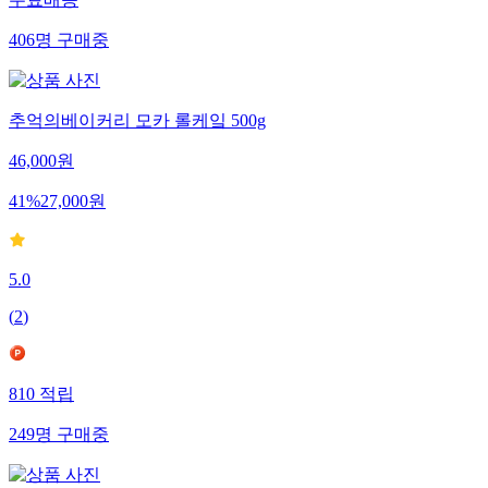
406
명
구매중
추억의베이커리 모카 롤케잌 500g
46,000
원
41
%
27,000
원
5.0
(
2
)
810
적립
249
명
구매중