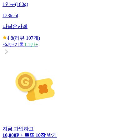
1인분(180g)
123kcal
다담은
카레
4.8
(리뷰
107
개)
·
식단기록
1.1만+
지금 가입하고
10,000P + 로또 10장
받기