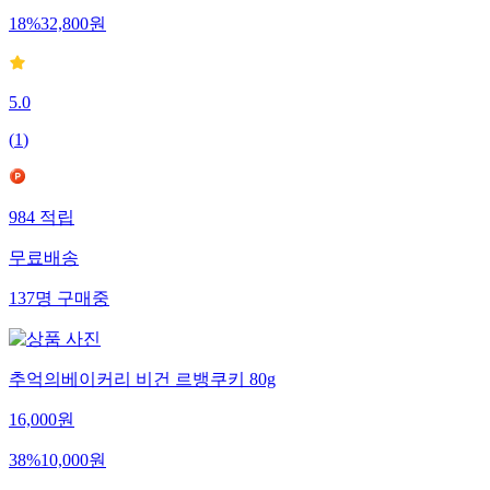
18
%
32,800
원
5.0
(
1
)
984
적립
무료배송
137
명
구매중
추억의베이커리 비건 르뱅쿠키 80g
16,000
원
38
%
10,000
원