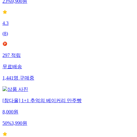
23
%
9,900
원
4.3
(
8
)
297
적립
무료배송
1,441
명
구매중
[참다올] 1+1 추억의 베이커리 만주빵
8,000
원
50
%
3,990
원