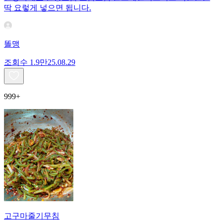
딱 요렇게 넣으면 됩니다.
똘맹
조회수
1.9만
25.08.29
999+
고구마줄기무침