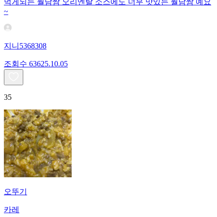
먹게되는 월남쌈 오리엔탈 소스에도 너무 맛있는 월남쌈 예요
~
지니5368308
조회수
636
25.10.05
35
오뚜기
카레