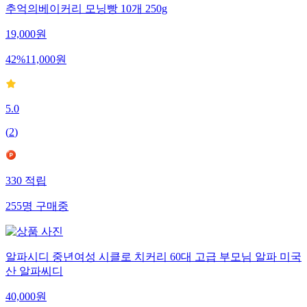
추억의베이커리 모닝빵 10개 250g
19,000
원
42
%
11,000
원
5.0
(
2
)
330
적립
255
명
구매중
알파시디 중년여성 시클로 치커리 60대 고급 부모님 알파 미국
산 알파씨디
40,000
원