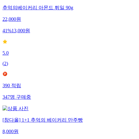
추억의베이커리 아몬드 튀일 90g
22,000
원
41
%
13,000
원
5.0
(
2
)
390
적립
347
명
구매중
[참다올] 1+1 추억의 베이커리 만주빵
8,000
원