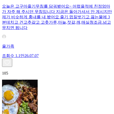
오늘은 고구마줄기무침를 담궈봤어요~ 어렸을적에 친정엄마
가 자주 해 주시던 무침입니다 지금은 돌아가셔서 안 계시지만
제가 비슷하게 훙내를 내 봤어요 줄기 껍질벗기고 끓는물에 3
분데치고 건고추갈고 고춧가루,마늘,젓갈,깨,매실청조금.넘고
무치면 됩니다
울가족
조회수
1.1만
26.07.07
105