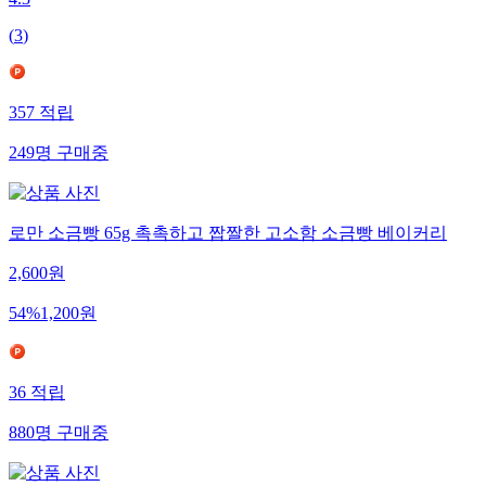
(
3
)
357
적립
249
명
구매중
로만 소금빵 65g 촉촉하고 짭짤한 고소함 소금빵 베이커리
2,600
원
54
%
1,200
원
36
적립
880
명
구매중