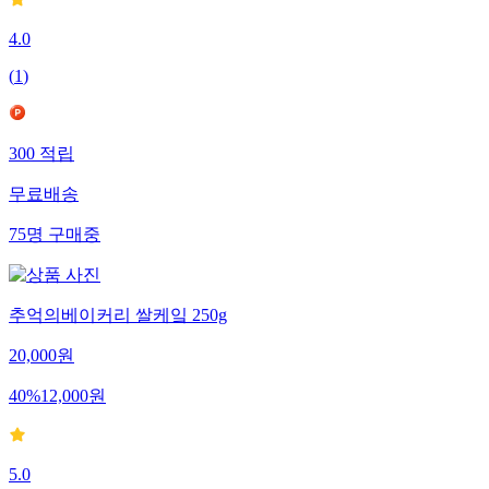
4.0
(
1
)
300
적립
무료배송
75
명
구매중
추억의베이커리 쌀케잌 250g
20,000
원
40
%
12,000
원
5.0