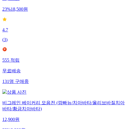
23
%
18,500
원
4.7
(
3
)
555
적립
무료배송
131
명
구매중
비그레인 베이커리 모음전 (깜빠뉴/치아바타/올리브바질치아
바타/황금치아바타)
12,900
원