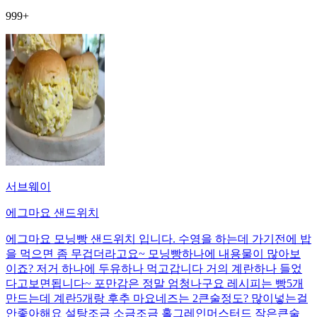
999+
서브웨이
에그마요 샌드위치
에그마요 모닝빵 샌드위치 입니다. 수영을 하는데 가기전에 밥
을 먹으면 좀 무겁더라고요~ 모닝빵하나에 내용물이 많아보
이죠? 저거 하나에 두유하나 먹고갑니다 거의 계란하나 들었
다고보면됩니다~ 포만감은 정말 엄청나구요 레시피는 빵5개
만드는데 계란5개랑 후추 마요네즈는 2큰술정도? 많이넣는걸
안좋아해요 설탕조금 소금조금 홀그레인머스터드 작은큰술