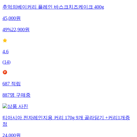
추억의베이커리 플레인 바스크치즈케이크 400g
45,000
원
49
%
22,900
원
4.6
(
14
)
687
적립
887
명
구매중
티아시아 전자레인지용 커리 170g 9개 골라담기 +커리1개증
정
24,000
원