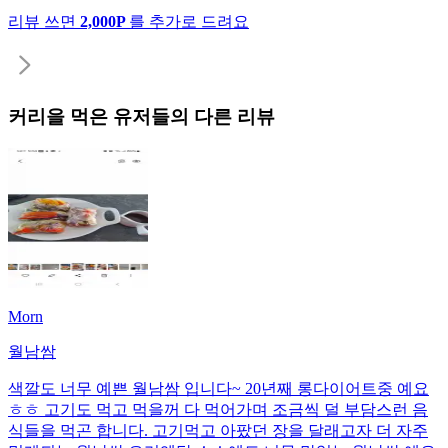
리뷰 쓰면
2,000P
를 추가로 드려요
커리
을 먹은 유저들의 다른 리뷰
Morn
월남쌈
색깔도 너무 예쁜 월남쌈 입니다~ 20년째 롱다이어트중 예요
ㅎㅎ 고기도 먹고 먹을꺼 다 먹어가며 조금씩 덜 부담스런 음
식들을 먹곤 합니다. 고기먹고 아팠던 장을 달래고자 더 자주