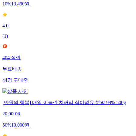
10
%
13,490
원
4.0
(
1
)
404
적립
무료배송
44
명
구매중
[만원의 행복] 매일 이눌린 치커리 식이섬유 분말 99% 500g
20,000
원
50
%
10,000
원