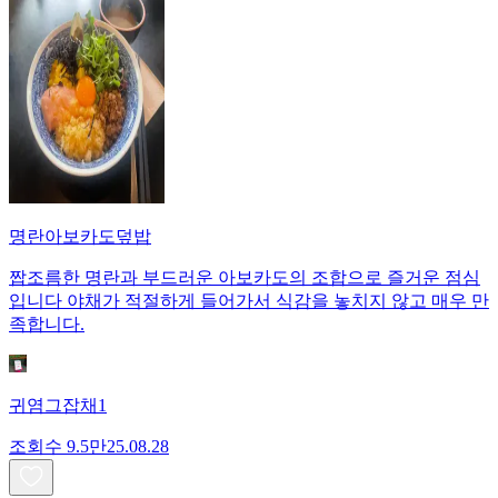
명란아보카도덮밥
짭조름한 명란과 부드러운 아보카도의 조합으로 즐거운 점심
입니다 야채가 적절하게 들어가서 식감을 놓치지 않고 매우 만
족합니다.
귀염그잡채1
조회수
9.5만
25.08.28