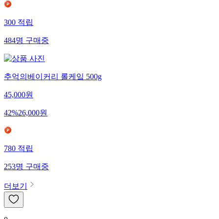
300
적립
484
명
구매중
추억의베이커리 롤케잌 500g
45,000
원
42
%
26,000
원
780
적립
253
명
구매중
더보기