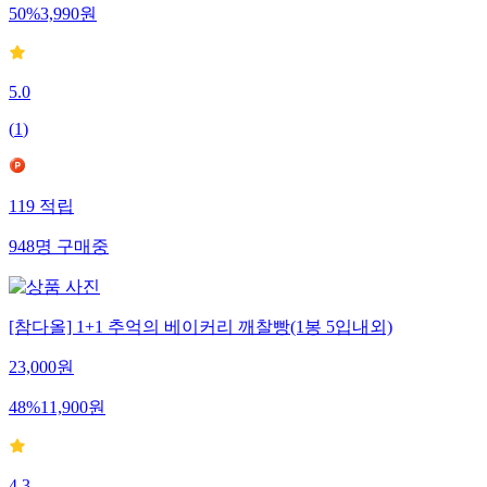
50
%
3,990
원
5.0
(
1
)
119
적립
948
명
구매중
[참다올] 1+1 추억의 베이커리 깨찰빵(1봉 5입내외)
23,000
원
48
%
11,900
원
4.3