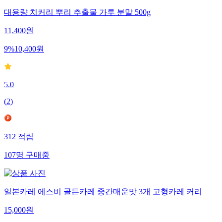
대용량 치커리 뿌리 추출물 가루 분말 500g
11,400
원
9
%
10,400
원
5.0
(
2
)
312
적립
107
명
구매중
일본카레 에스비 골든카레 중간매운맛 3개 고형카레 커리
15,000
원