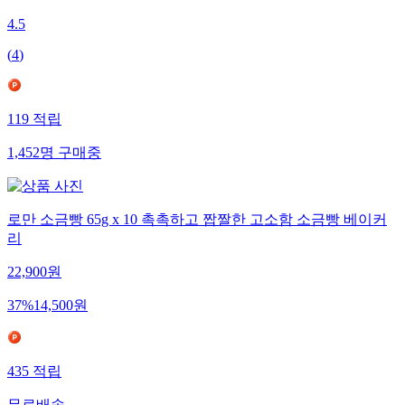
4.5
(
4
)
119
적립
1,452
명
구매중
로만 소금빵 65g x 10 촉촉하고 짭짤한 고소함 소금빵 베이커
리
22,900
원
37
%
14,500
원
435
적립
무료배송