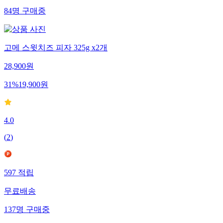
84
명
구매중
고메 스윗치즈 피자 325g x2개
28,900
원
31
%
19,900
원
4.0
(
2
)
597
적립
무료배송
137
명
구매중