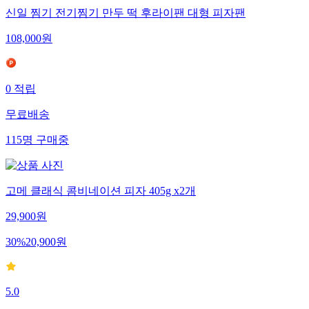
신일 찜기 전기찜기 만두 떡 후라이팬 대형 피자팬
108,000
원
0
적립
무료배송
115
명
구매중
고메 클래식 콤비네이션 피자 405g x2개
29,900
원
30
%
20,900
원
5.0