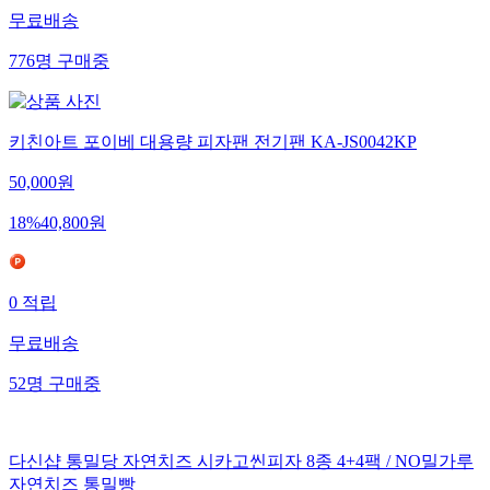
무료배송
776
명
구매중
키친아트 포이베 대용량 피자팬 전기팬 KA-JS0042KP
50,000
원
18
%
40,800
원
0
적립
무료배송
52
명
구매중
다신샵 통밀당 자연치즈 시카고씬피자 8종 4+4팩 / NO밀가루
자연치즈 통밀빵