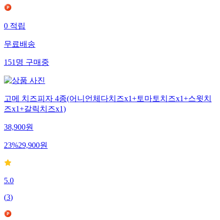
0
적립
무료배송
151
명
구매중
고메 치즈피자 4종(어니언체다치즈x1+토마토치즈x1+스윗치
즈x1+갈릭치즈x1)
38,900
원
23
%
29,900
원
5.0
(
3
)