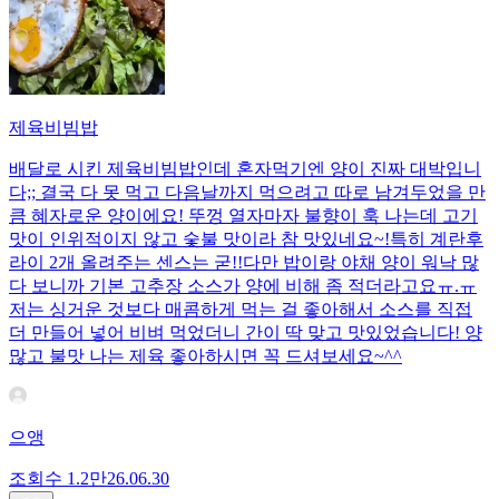
제육비빔밥
배달로 시킨 제육비빔밥인데 혼자먹기엔 양이 진짜 대박입니
다;; 결국 다 못 먹고 다음날까지 먹으려고 따로 남겨두었을 만
큼 혜자로운 양이에요! 뚜껑 열자마자 불향이 훅 나는데 고기
맛이 인위적이지 않고 숯불 맛이라 참 맛있네요~!특히 계란후
라이 2개 올려주는 센스는 굳!! ​다만 밥이랑 야채 양이 워낙 많
다 보니까 기본 고추장 소스가 양에 비해 좀 적더라고요ㅠ.ㅠ
저는 싱거운 것보다 매콤하게 먹는 걸 좋아해서 소스를 직접
더 만들어 넣어 비벼 먹었더니 간이 딱 맞고 맛있었습니다! 양
많고 불맛 나는 제육 좋아하시면 꼭 드셔보세요~^^
으앵
조회수
1.2만
26.06.30