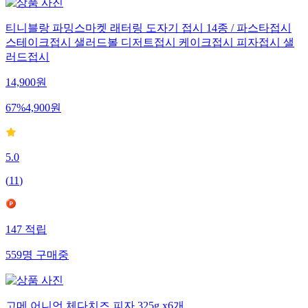
티니블랑 파밍스마켓 래터링 도자기 접시 14종 / 파스타접시
스테이크접시 샐러드볼 디저트접시 케이크접시 피자접시 샐
러드접시
14,900
원
67
%
4,900
원
5.0
(
11
)
147
적립
559
명
구매중