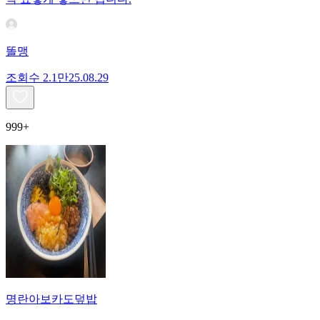
똘맹
조회수
2.1만
25.08.29
999+
명란아보카도덮밥