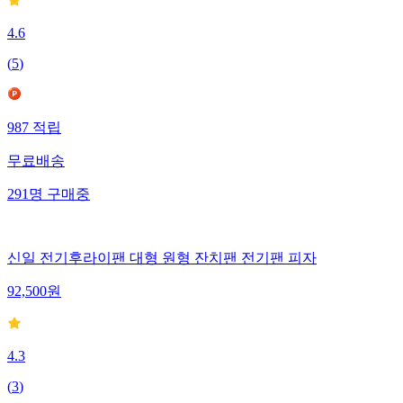
4.6
(
5
)
987
적립
무료배송
291
명
구매중
신일 전기후라이팬 대형 원형 잔치팬 전기팬 피자
92,500
원
4.3
(
3
)