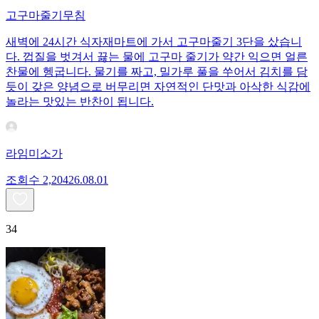
고구마줄기무침
새벽에 24시간 식자재마트에 가서 고구마줄기 3단을 샀습니
다. 껍질을 벗겨서 끓는 물에 고구마 줄기가 약간 익으면 얼른
찬물에 헹굽니다. 물기를 짜고, 밀가루 풀을 쑤어서 김치를 담
듯이 갖은 양념으로 버무리면 자연적인 단맛과 아삭한 식감에
놀라는 맛있는 반찬이 됩니다.
라임미소가
조회수
2,204
26.08.01
34