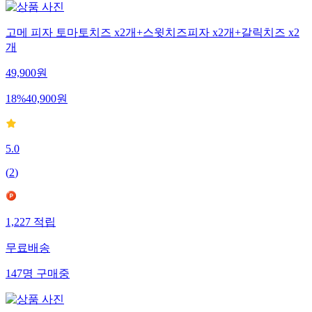
고메 피자 토마토치즈 x2개+스윗치즈피자 x2개+갈릭치즈 x2
개
49,900
원
18
%
40,900
원
5.0
(
2
)
1,227
적립
무료배송
147
명
구매중