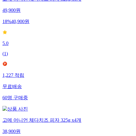
고메 어니언 체다치즈 피자 325g x6개
49,900
원
18
%
40,900
원
5.0
(
1
)
1,227
적립
무료배송
60
명
구매중
고메 어니언 체다치즈 피자 325g x4개
38,900
원