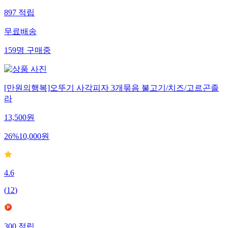
897
적립
무료배송
159
명
구매중
[만원의행복]오뚜기 사각피자 3개묶음 불고기/치즈/고르곤졸
라
13,500
원
26
%
10,000
원
4.6
(
12
)