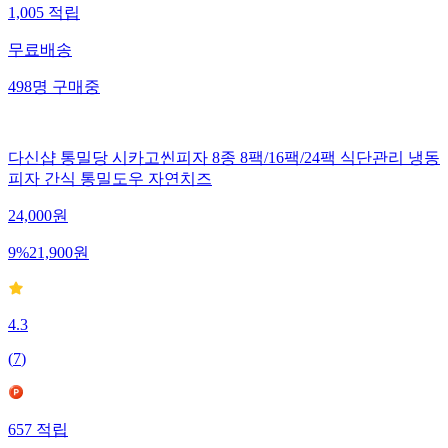
1,005
적립
무료배송
498
명
구매중
다신샵 통밀당 시카고씬피자 8종 8팩/16팩/24팩 식단관리 냉동
피자 간식 통밀도우 자연치즈
24,000
원
9
%
21,900
원
4.3
(
7
)
657
적립