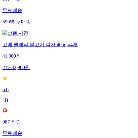
300
적립
무료배송
590
명
구매중
고메 클래식 불고기 피자 405g x4개
41,900
원
21
%
32,900
원
5.0
(
1
)
987
적립
무료배송