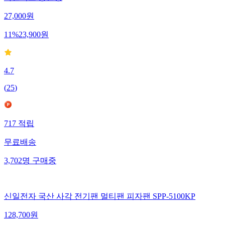
27,000
원
11
%
23,900
원
4.7
(
25
)
717
적립
무료배송
3,702
명
구매중
신일전자 국산 사각 전기팬 멀티팬 피자팬 SPP-5100KP
128,700
원