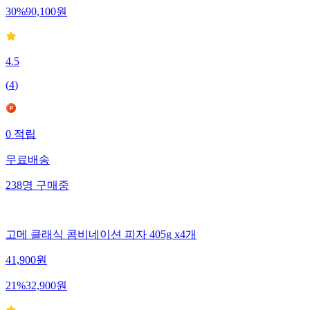
30
%
90,100
원
4.5
(
4
)
0
적립
무료배송
238
명
구매중
고메 클래식 콤비네이션 피자 405g x4개
41,900
원
21
%
32,900
원