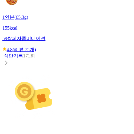
1인분(65.3g)
155kcal
59쌀피자
콤비네이션
4.8
(리뷰
75
개)
·
식단기록
171회