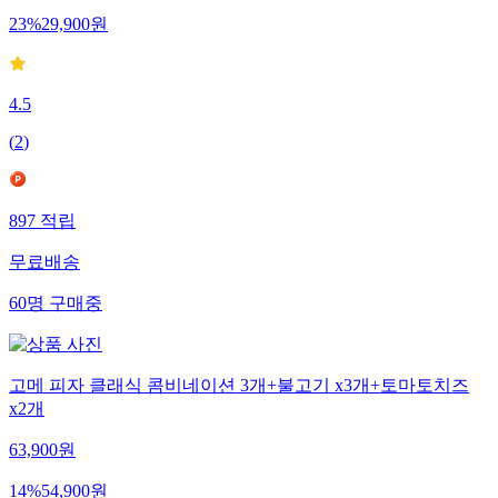
23
%
29,900
원
4.5
(
2
)
897
적립
무료배송
60
명
구매중
고메 피자 클래식 콤비네이션 3개+불고기 x3개+토마토치즈
x2개
63,900
원
14
%
54,900
원