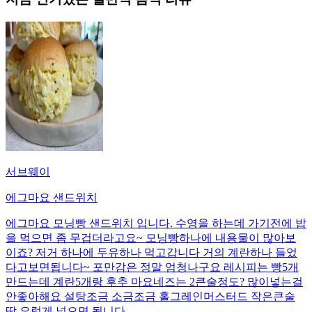
서브웨이
에그마요 샌드위치
에그마요 모닝빵 샌드위치 입니다. 수영을 하는데 가기전에 밥
을 먹으면 좀 무겁더라고요~ 모닝빵하나에 내용물이 많아보
이죠? 저거 하나에 두유하나 먹고갑니다 거의 계란하나 들었
다고보면됩니다~ 포만감은 정말 엄청나구요 레시피는 빵5개
만드는데 계란5개랑 후추 마요네즈는 2큰술정도? 많이넣는걸
안좋아해요 설탕조금 소금조금 홀그레인머스터드 작은큰술
딱 요렇게 넣으면 됩니다.