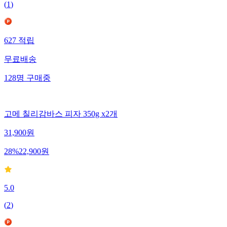
(
1
)
627
적립
무료배송
128
명
구매중
고메 칠리감바스 피자 350g x2개
31,900
원
28
%
22,900
원
5.0
(
2
)