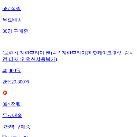
687
적립
무료배송
80
명
구매중
(브런치 계란후라이 팬) 4구 계란후라이팬 핫케이크 한입 김치
전 피자 (인덕션사용불가)
40,000
원
26
%
29,800
원
894
적립
무료배송
336
명
구매중