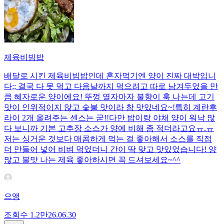
제육비빔밥
배달로 시킨 제육비빔밥인데 혼자먹기엔 양이 진짜 대박입니
다;; 결국 다 못 먹고 다음날까지 먹으려고 따로 남겨두었을 만
큼 혜자로운 양이에요! 뚜껑 열자마자 불향이 훅 나는데 고기
맛이 인위적이지 않고 숯불 맛이라 참 맛있네요~!특히 계란후
라이 2개 올려주는 센스는 굳!! ​다만 밥이랑 야채 양이 워낙 많
다 보니까 기본 고추장 소스가 양에 비해 좀 적더라고요ㅠ.ㅠ
저는 싱거운 것보다 매콤하게 먹는 걸 좋아해서 소스를 직접
더 만들어 넣어 비벼 먹었더니 간이 딱 맞고 맛있었습니다! 양
많고 불맛 나는 제육 좋아하시면 꼭 드셔보세요~^^
으앵
조회수
1.2만
26.06.30