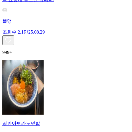
똘맹
조회수
2.1만
25.08.29
999+
명란아보카도덮밥