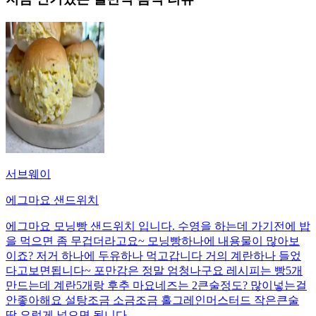
서브웨이
에그마요 샌드위치
에그마요 모닝빵 샌드위치 입니다. 수영을 하는데 가기전에 밥
을 먹으면 좀 무겁더라고요~ 모닝빵하나에 내용물이 많아보
이죠? 저거 하나에 두유하나 먹고갑니다 거의 계란하나 들었
다고보면됩니다~ 포만감은 정말 엄청나구요 레시피는 빵5개
만드는데 계란5개랑 후추 마요네즈는 2큰술정도? 많이넣는걸
안좋아해요 설탕조금 소금조금 홀그레인머스터드 작은큰술
딱 요렇게 넣으면 됩니다.