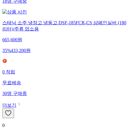
18
명
구매중
스테닉 소주 냉장고 냉동고 DSF-185FCR-CS 샴페인실버 (180
리터)/주류 업소용
665,600
원
35
%
433,200
원
0
적립
무료배송
30
명
구매중
더보기
0