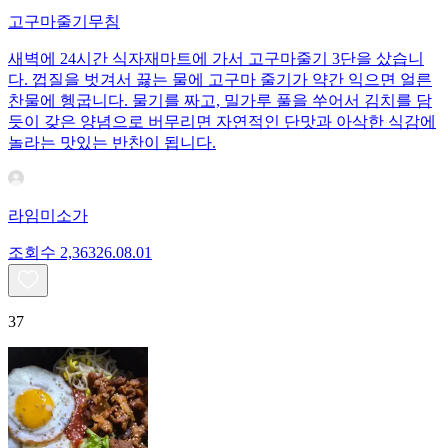
고구마줄기무침
새벽에 24시간 식자재마트에 가서 고구마줄기 3단을 샀습니
다. 껍질을 벗겨서 끓는 물에 고구마 줄기가 약간 익으면 얼른
찬물에 헹굽니다. 물기를 짜고, 밀가루 풀을 쑤어서 김치를 담
듯이 갖은 양념으로 버무리면 자연적인 단맛과 아삭한 식감에
놀라는 맛있는 반찬이 됩니다.
라임미소가
조회수
2,363
26.08.01
37