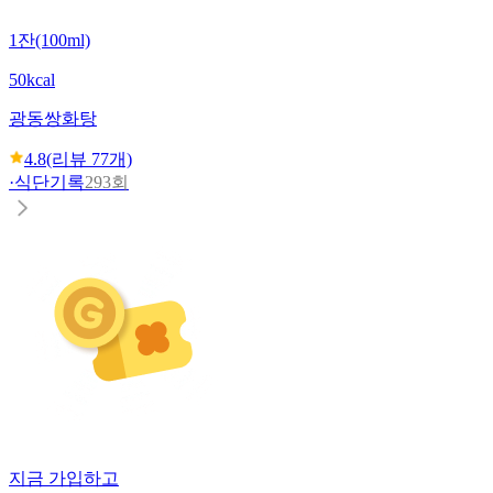
1잔(100ml)
50kcal
광동
쌍화탕
4.8
(리뷰
77
개)
·
식단기록
293회
지금 가입하고