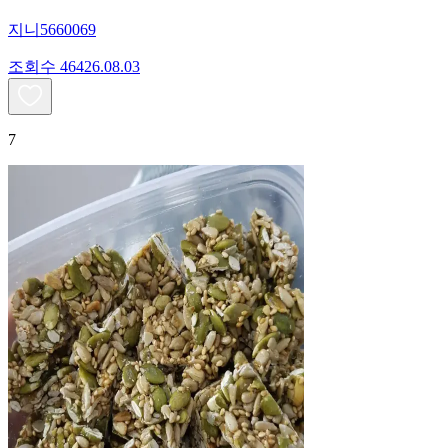
지니5660069
조회수
464
26.08.03
7