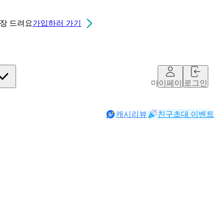
0장
드려요
가입하러 가기
마이페이지
로그인
캐시리뷰
친구초대 이벤트