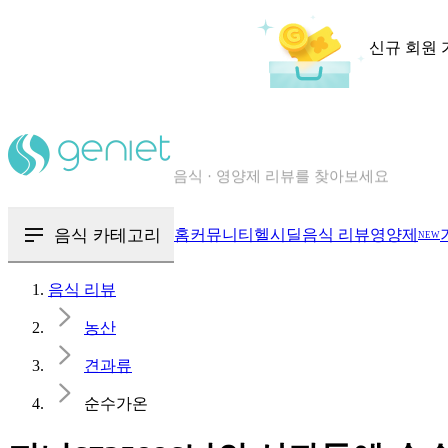
신규 회원 
칼로리와 영양성분을 검색해보세요
혈당 · 다이어트 음식 검색해보세요
음식 카테고리
홈
커뮤니티
헬시딜
음식 리뷰
영양제
NEW
음식 · 영양제 리뷰를 찾아보세요
음식 리뷰
농산
견과류
순수가온