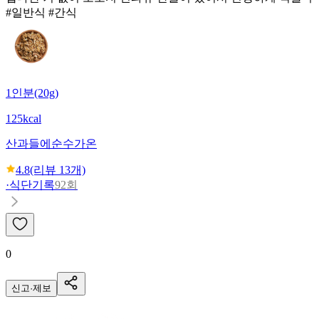
#일반식 #간식
1인분(20g)
125kcal
산과들에
순수가온
4.8
(리뷰
13
개)
·
식단기록
92회
0
신고·제보