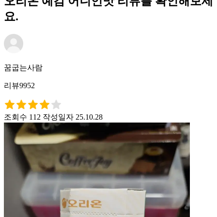
오리온 예감 어니언맛 리뷰를 확인해보세
요.
꿈굽는사람
리뷰9952
조회수 112
작성일자 25.10.28