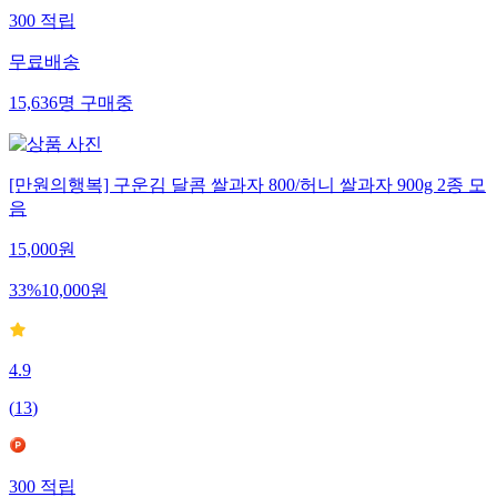
300
적립
무료배송
15,636
명
구매중
[만원의행복] 구운김 달콤 쌀과자 800/허니 쌀과자 900g 2종 모
음
15,000
원
33
%
10,000
원
4.9
(
13
)
300
적립