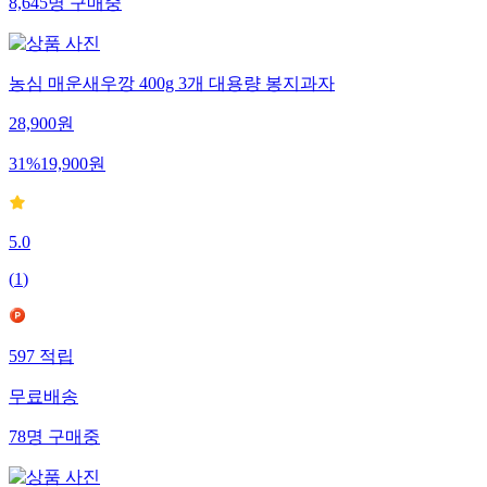
8,645
명
구매중
농심 매운새우깡 400g 3개 대용량 봉지과자
28,900
원
31
%
19,900
원
5.0
(
1
)
597
적립
무료배송
78
명
구매중