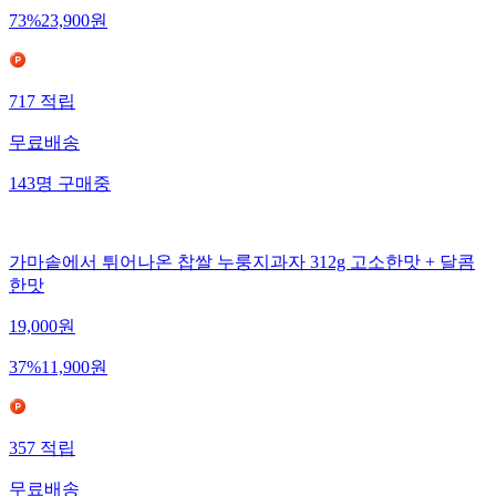
73
%
23,900
원
717
적립
무료배송
143
명
구매중
가마솥에서 튀어나온 찹쌀 누룽지과자 312g 고소한맛 + 달콤
한맛
19,000
원
37
%
11,900
원
357
적립
무료배송