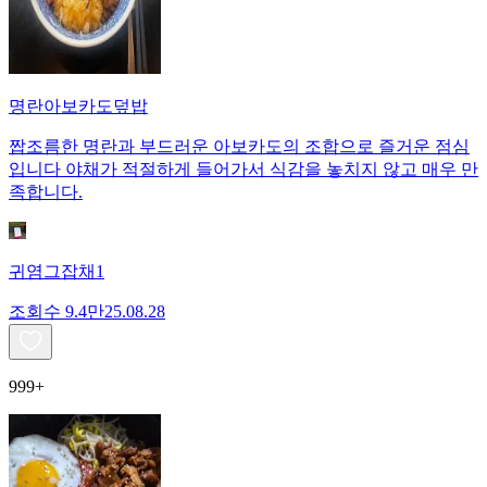
명란아보카도덮밥
짭조름한 명란과 부드러운 아보카도의 조합으로 즐거운 점심
입니다 야채가 적절하게 들어가서 식감을 놓치지 않고 매우 만
족합니다.
귀염그잡채1
조회수
9.4만
25.08.28
999+