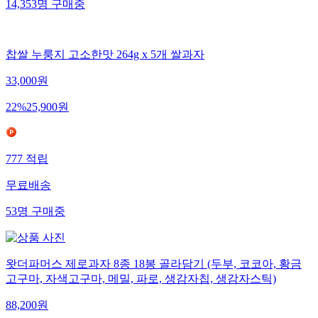
14,353
명
구매중
찹쌀 누룽지 고소한맛 264g x 5개 쌀과자
33,000
원
22
%
25,900
원
777
적립
무료배송
53
명
구매중
왓더파머스 제로과자 8종 18봉 골라담기 (두부, 코코아, 황금
고구마, 자색고구마, 메밀, 파로, 생감자칩, 생감자스틱)
88,200
원