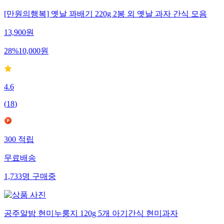
[만원의행복] 옛날 꽈배기 220g 2봉 외 옛날 과자 간식 모음
13,900
원
28
%
10,000
원
4.6
(
18
)
300
적립
무료배송
1,733
명
구매중
공주알밤 현미누룽지 120g 5개 아기간식 현미과자