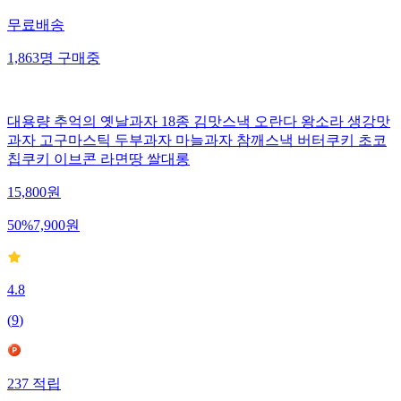
무료배송
1,863
명
구매중
대용량 추억의 옛날과자 18종 김맛스낵 오란다 왕소라 생강맛
과자 고구마스틱 두부과자 마늘과자 참깨스낵 버터쿠키 초코
칩쿠키 이브콘 라면땅 쌀대롱
15,800
원
50
%
7,900
원
4.8
(
9
)
237
적립