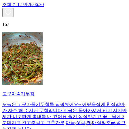
조회수
1.1만
26.06.30
167
고구마줄기무침
오늘은 고구마줄기무침를 담궈봤어요~ 어렸을적에 친정엄마
가 자주 해 주시던 무침입니다 지금은 돌아가셔서 안 계시지만
제가 비슷하게 훙내를 내 봤어요 줄기 껍질벗기고 끓는물에 3
분데치고 건고추갈고 고춧가루,마늘,젓갈,깨,매실청조금.넘고
무치면 됩니다