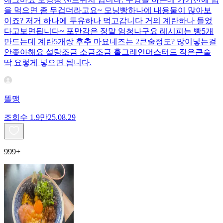
을 먹으면 좀 무겁더라고요~ 모닝빵하나에 내용물이 많아보
이죠? 저거 하나에 두유하나 먹고갑니다 거의 계란하나 들었
다고보면됩니다~ 포만감은 정말 엄청나구요 레시피는 빵5개
만드는데 계란5개랑 후추 마요네즈는 2큰술정도? 많이넣는걸
안좋아해요 설탕조금 소금조금 홀그레인머스터드 작은큰술
딱 요렇게 넣으면 됩니다.
똘맹
조회수
1.9만
25.08.29
999+