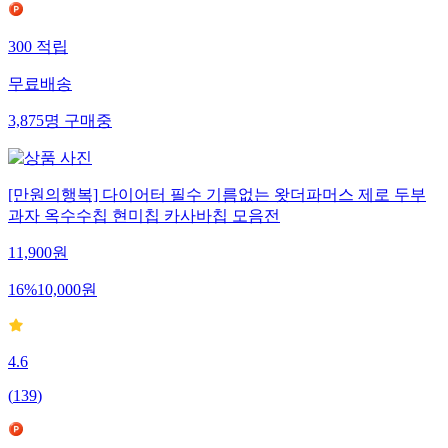
300
적립
무료배송
3,875
명
구매중
[만원의행복] 다이어터 필수 기름없는 왓더파머스 제로 두부
과자 옥수수칩 현미칩 카사바칩 모음전
11,900
원
16
%
10,000
원
4.6
(
139
)