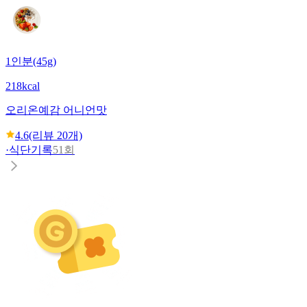
1인분(45g)
218kcal
오리온
예감 어니언맛
4.6
(리뷰
20
개)
·
식단기록
51회