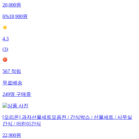
20,000
원
6
%
18,900
원
4.3
(
3
)
567
적립
무료배송
249
명
구매중
[오리온] 과자선물세트모음전 / 간식박스 / 선물세트 / 사무실
간식 / 어린이간식
22,900
원