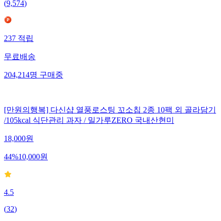
(
9,574
)
237
적립
무료배송
204,214
명
구매중
[만원의행복] 다신샵 열풍로스팅 꼬소칩 2종 10팩 외 골라담기
/105kcal 식단관리 과자 / 밀가루ZERO 국내산현미
18,000
원
44
%
10,000
원
4.5
(
32
)