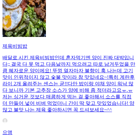
제육비빔밥
배달로 시킨 제육비빔밥인데 혼자먹기엔 양이 진짜 대박입니
다;; 결국 다 못 먹고 다음날까지 먹으려고 따로 남겨두었을 만
큼 혜자로운 양이에요! 뚜껑 열자마자 불향이 훅 나는데 고기
맛이 인위적이지 않고 숯불 맛이라 참 맛있네요~!특히 계란후
라이 2개 올려주는 센스는 굳!! ​다만 밥이랑 야채 양이 워낙 많
다 보니까 기본 고추장 소스가 양에 비해 좀 적더라고요ㅠ.ㅠ
저는 싱거운 것보다 매콤하게 먹는 걸 좋아해서 소스를 직접
더 만들어 넣어 비벼 먹었더니 간이 딱 맞고 맛있었습니다! 양
많고 불맛 나는 제육 좋아하시면 꼭 드셔보세요~^^
으앵