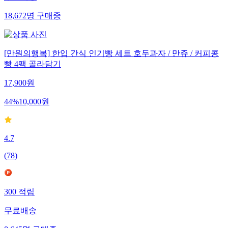
18,672
명
구매중
[만원의행복] 한입 간식 인기빵 세트 호두과자 / 만쥬 / 커피콩
빵 4팩 골라담기
17,900
원
44
%
10,000
원
4.7
(
78
)
300
적립
무료배송