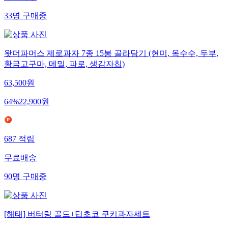
33
명
구매중
왓더파머스 제로과자 7종 15봉 골라담기 (현미, 옥수수, 두부,
황금고구마, 메밀, 파로, 생감자칩)
63,500
원
64
%
22,900
원
687
적립
무료배송
90
명
구매중
[해태] 버터링 골드+딥초코 쿠키과자세트