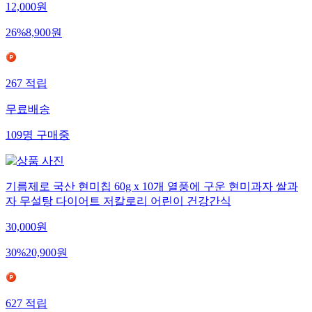
12,000
원
26
%
8,900
원
267
적립
무료배송
109
명
구매중
기름제로 국산 현미칩 60g x 10개 열풍에 구운 현미과자 쌀과
자 무설탕 다이어트 저칼로리 어린이 건강간식
30,000
원
30
%
20,900
원
627
적립