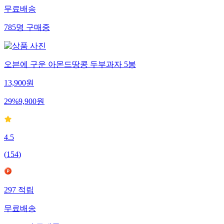
무료배송
785
명
구매중
오븐에 구운 아몬드땅콩 두부과자 5봉
13,900
원
29
%
9,900
원
4.5
(
154
)
297
적립
무료배송