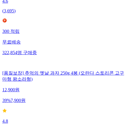
4.6
(
3,695
)
300
적립
무료배송
322,854
명
구매중
[품질보장] 추억의 옛날 과자 250g 4봉 (오란다 스토리콘 고구
마형 왕소라형)
12,900
원
39
%
7,900
원
4.8