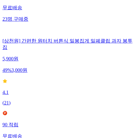
무료배송
23
명
구매중
[삼천원] 간편한 원터치 버튼식 밀봉집게 밀폐클립 과자 봉투
집
5,900
원
49
%
3,000
원
4.1
(
21
)
90
적립
무료배송