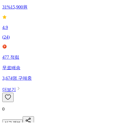
31
%
15,900
원
4.9
(
24
)
477
적립
무료배송
3,674
명
구매중
더보기
0
신고·제보