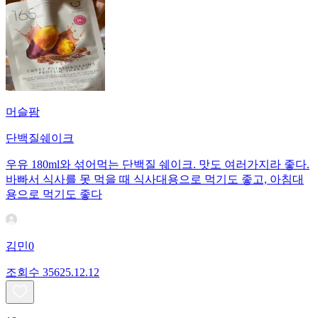
머슬팜
단백질쉐이크
우유 180ml와 섞어먹는 단백질 쉐이크. 맛도 여러가지라 좋다.
바빠서 식사를 못 먹을 때 식사대용으로 먹기도 좋고, 아침대
용으로 먹기도 좋다
김민0
조회수
356
25.12.12