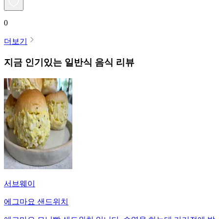
0
더보기
지금 인기있는
일반식
음식 리뷰
서브웨이
에그마요 샌드위치