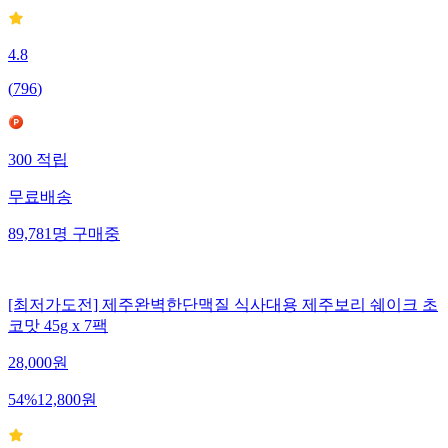
4.8
(
796
)
300
적립
무료배송
89,781
명
구매중
[최저가도전] 제주완벽한단맥질 식사대용 제주보리 쉐이크 초
코맛 45g x 7팩
28,000
원
54
%
12,800
원