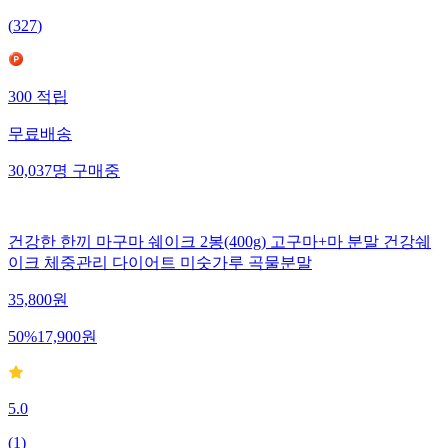
(
327
)
300
적립
무료배송
30,037
명
구매중
건강한 한끼 마구마 쉐이크 2봉(400g) 고구마+마 분말 건강쉐
이크 체중관리 다이어트 미숫가루 곡물분말
35,800
원
50
%
17,900
원
5.0