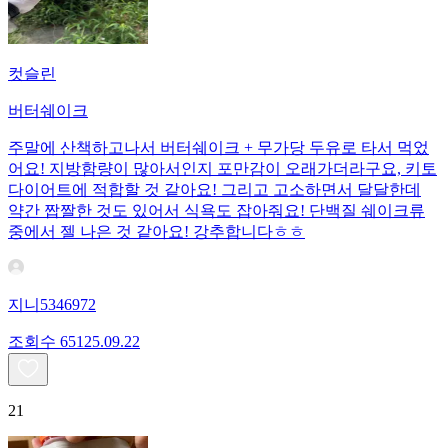
컷슬린
버터쉐이크
주말에 산책하고나서 버터쉐이크 + 무가당 두유로 타서 먹었
어요! 지방함량이 많아서인지 포만감이 오래가더라구요, 키토
다이어트에 적합할 것 같아요! 그리고 고소하면서 달달한데
약간 짭짤한 것도 있어서 식욕도 잡아줘요! 단백질 쉐이크류
중에서 젤 나은 것 같아요! 강추합니다ㅎㅎ
지니5346972
조회수
651
25.09.22
21