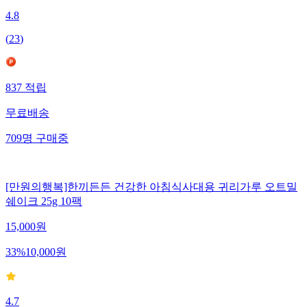
4.8
(
23
)
837
적립
무료배송
709
명
구매중
[만원의행복]한끼든든 건강한 아침식사대용 귀리가루 오트밀
쉐이크 25g 10팩
15,000
원
33
%
10,000
원
4.7