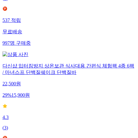
(
1
)
537
적립
무료배송
997
명
구매중
다신샵 입터짐방지 상온보관 식사대용 간편식 체험팩 4종 6팩
/ 마녀스프 단백질쉐이크 단백질바
22,500
원
29
%
15,900
원
4.3
(
3
)