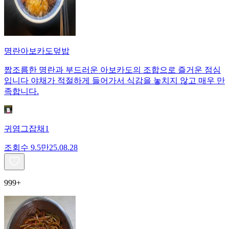
명란아보카도덮밥
짭조름한 명란과 부드러운 아보카도의 조합으로 즐거운 점심
입니다 야채가 적절하게 들어가서 식감을 놓치지 않고 매우 만
족합니다.
귀염그잡채1
조회수
9.5만
25.08.28
999+