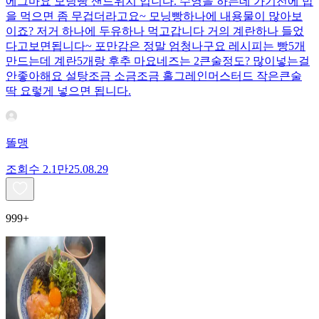
에그마요 모닝빵 샌드위치 입니다. 수영을 하는데 가기전에 밥
을 먹으면 좀 무겁더라고요~ 모닝빵하나에 내용물이 많아보
이죠? 저거 하나에 두유하나 먹고갑니다 거의 계란하나 들었
다고보면됩니다~ 포만감은 정말 엄청나구요 레시피는 빵5개
만드는데 계란5개랑 후추 마요네즈는 2큰술정도? 많이넣는걸
안좋아해요 설탕조금 소금조금 홀그레인머스터드 작은큰술
딱 요렇게 넣으면 됩니다.
똘맹
조회수
2.1만
25.08.29
999+