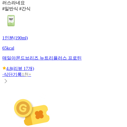
러스라네요
#일반식 #간식
1인분(190ml)
65kcal
매일
아몬드브리즈 뉴트리플러스 프로틴
4.8
(리뷰
17
개)
·
식단기록
1천+