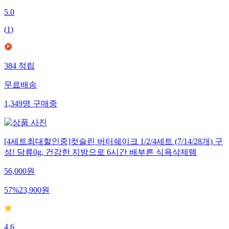
5.0
(
1
)
384
적립
무료배송
1,349
명
구매중
[4세트최대할인중]컷슬린 버터쉐이크 1/2/4세트 (7/14/28개) 구
성! 당류0g, 건강한 지방으로 6시간 배부른 식욕삭제템
56,000
원
57
%
23,900
원
4.6