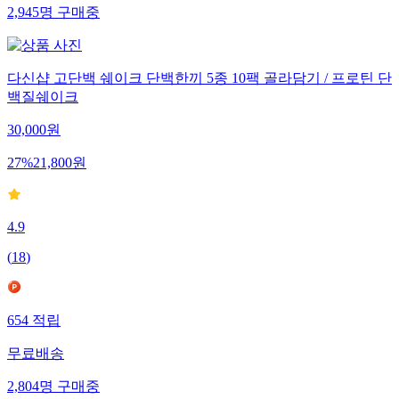
2,945
명
구매중
다신샵 고단백 쉐이크 단백한끼 5종 10팩 골라담기 / 프로틴 단
백질쉐이크
30,000
원
27
%
21,800
원
4.9
(
18
)
654
적립
무료배송
2,804
명
구매중