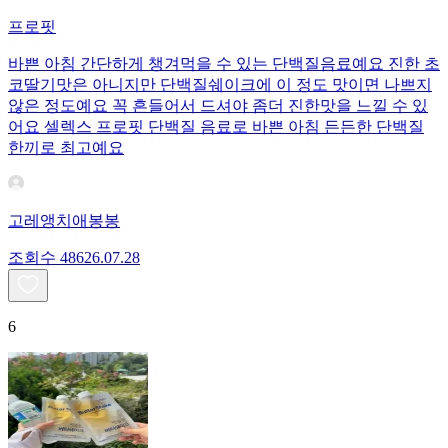
프로핏
바쁜 아침 간단하게 챙겨먹을 수 있는 단백질음료예요 진한 초
코딸기맛은 아니지만 단백질쉐이크에 이 정도 맛이면 나쁘지
않은 정도예요 꼭 흔들어서 드셔야 좀더 진한맛을 느낄 수 있
어요 셀렉스 프로핏 단백질 음료로 바쁜 아침 든든한 단백질
한끼로 최고예요
고레앵치애봉봉
조회수
486
26.07.28
6