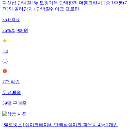
다신샵 단백질25g 토핑가득 단백한끼 더블크런치 2종 1주분(7
팩)외 골라담기 / 단백질쉐이크 프로틴
35,000
원
26
%
25,900
원
5.0
(
1
)
777
적립
무료배송
59
명
구매중
[헬로잇츠] 쉐이크베이비 단백질쉐이크 파우치 45g 7개입