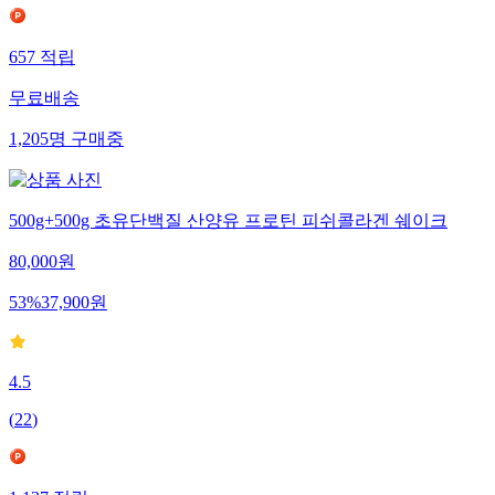
657
적립
무료배송
1,205
명
구매중
500g+500g 초유단백질 산양유 프로틴 피쉬콜라겐 쉐이크
80,000
원
53
%
37,900
원
4.5
(
22
)