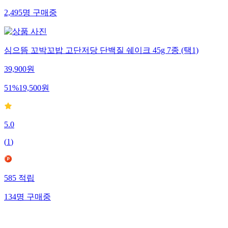
2,495
명
구매중
심으뜸 꼬박꼬밥 고단저당 단백질 쉐이크 45g 7종 (택1)
39,900
원
51
%
19,500
원
5.0
(
1
)
585
적립
134
명
구매중