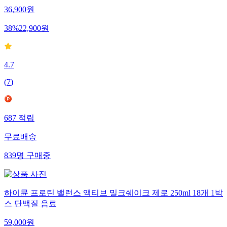
36,900
원
38
%
22,900
원
4.7
(
7
)
687
적립
무료배송
839
명
구매중
하이뮨 프로틴 밸런스 액티브 밀크쉐이크 제로 250ml 18개 1박
스 단백질 음료
59,000
원