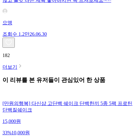
많고 불맛 나는 제육 좋아하시면 꼭 드셔보세요~^^
으앵
조회수
1.2만
26.06.30
182
더보기
이 리뷰를 본 유저들이 관심있어 한 상품
[만원의행복] 다신샵 고단백 쉐이크 단백한끼 5종 5팩 프로틴
단백질쉐이크
15,000
원
33
%
10,000
원