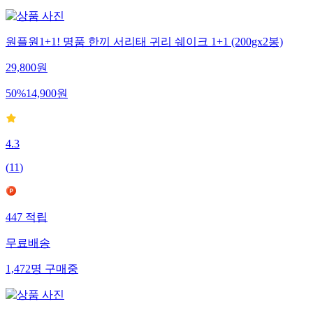
원플원1+1! 명품 한끼 서리태 귀리 쉐이크 1+1 (200gx2봉)
29,800
원
50
%
14,900
원
4.3
(
11
)
447
적립
무료배송
1,472
명
구매중