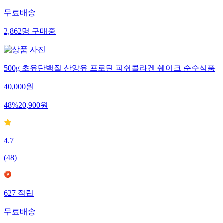
무료배송
2,862
명
구매중
500g 초유단백질 산양유 프로틴 피쉬콜라겐 쉐이크 순수식품
40,000
원
48
%
20,900
원
4.7
(
48
)
627
적립
무료배송