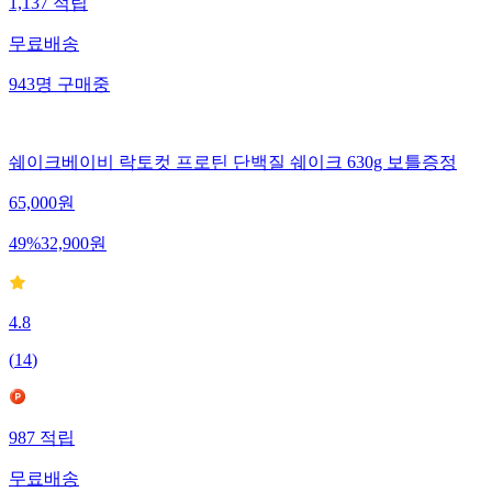
1,137
적립
무료배송
943
명
구매중
쉐이크베이비 락토컷 프로틴 단백질 쉐이크 630g 보틀증정
65,000
원
49
%
32,900
원
4.8
(
14
)
987
적립
무료배송