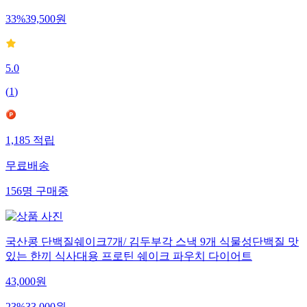
33
%
39,500
원
5.0
(
1
)
1,185
적립
무료배송
156
명
구매중
국산콩 단백질쉐이크7개/ 김두부각 스낵 9개 식물성단백질 맛
있는 한끼 식사대용 프로틴 쉐이크 파우치 다이어트
43,000
원