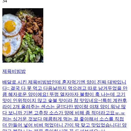
34
제육비빔밥
배달로 시킨 제육비빔밥인데 혼자먹기엔 양이 진짜 대박입니
다;; 결국 다 못 먹고 다음날까지 먹으려고 따로 남겨두었을 만
큼 혜자로운 양이에요! 뚜껑 열자마자 불향이 훅 나는데 고기
맛이 인위적이지 않고 숯불 맛이라 참 맛있네요~!특히 계란후
라이 2개 올려주는 센스는 굳!! ​다만 밥이랑 야채 양이 워낙 많
다 보니까 기본 고추장 소스가 양에 비해 좀 적더라고요ㅠ.ㅠ
저는 싱거운 것보다 매콤하게 먹는 걸 좋아해서 소스를 직접
더 만들어 넣어 비벼 먹었더니 간이 딱 맞고 맛있었습니다! 양