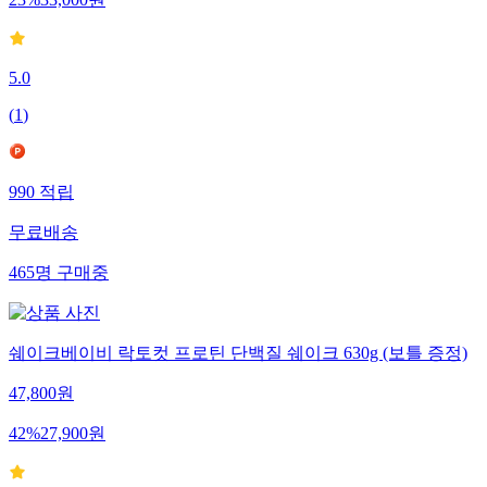
23
%
33,000
원
5.0
(
1
)
990
적립
무료배송
465
명
구매중
쉐이크베이비 락토컷 프로틴 단백질 쉐이크 630g (보틀 증정)
47,800
원
42
%
27,900
원