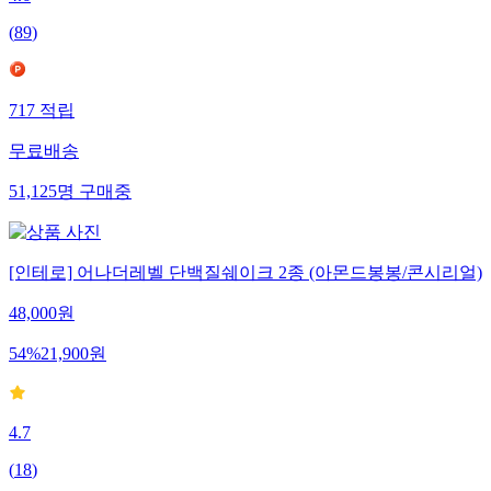
(
89
)
717
적립
무료배송
51,125
명
구매중
[인테로] 어나더레벨 단백질쉐이크 2종 (아몬드봉봉/콘시리얼)
48,000
원
54
%
21,900
원
4.7
(
18
)