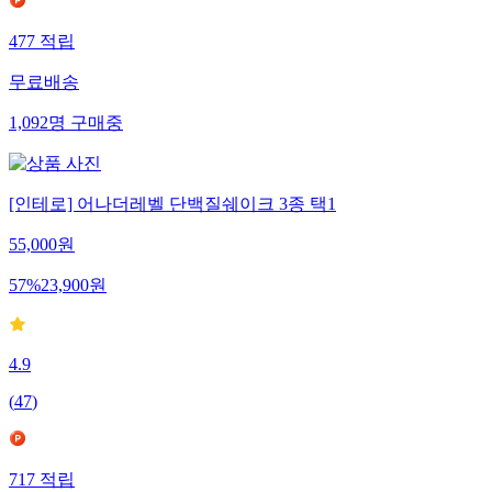
477
적립
무료배송
1,092
명
구매중
[인테로] 어나더레벨 단백질쉐이크 3종 택1
55,000
원
57
%
23,900
원
4.9
(
47
)
717
적립