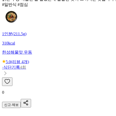
#일반식 #점심
1인분(211.5g)
310kcal
한성
해물맛 우동
5.0
(리뷰
4
개)
·
식단기록
4회
0
신고·제보