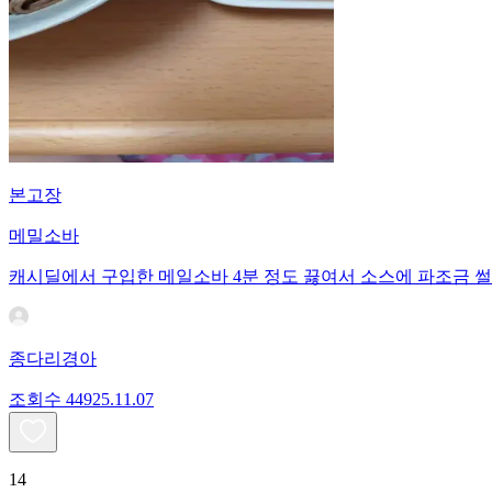
본고장
메밀소바
캐시딜에서 구입한 메일소바 4분 정도 끓여서 소스에 파조금 썰
종다리경아
조회수
449
25.11.07
14