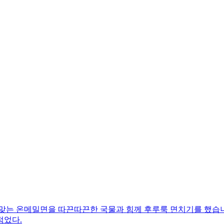
 맞는 온메밀면을 따끈따끈한 국물과 힘께 후루룩 면치기를 했습니
적었다.