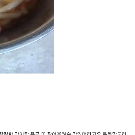
 칼칼한 맛이랑 은근 또 잘어울려수 맛있더라고오 우동맛도리