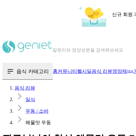
신규 회원 
칼로리와 영양성분을 검색해보세요
혈당 · 다이어트 음식 검색해보세요
음식 카테고리
홈
커뮤니티
헬시딜
음식 리뷰
영양제
NEW
음식 · 영양제 리뷰를 찾아보세요
음식 리뷰
일식
우동 / 소바
해물맛 우동