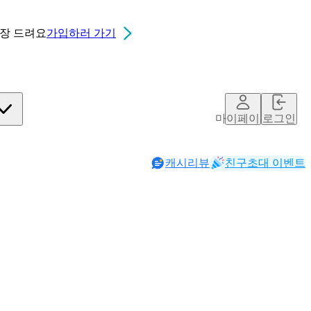
0장
드려요
가입하러 가기
마이페이지
로그인
캐시리뷰
친구초대 이벤트