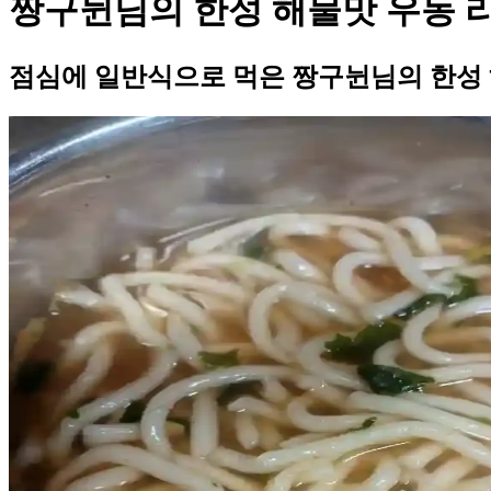
짱구뉜님의 한성 해물맛 우동 
점심에 일반식으로 먹은 짱구뉜님의 한성 