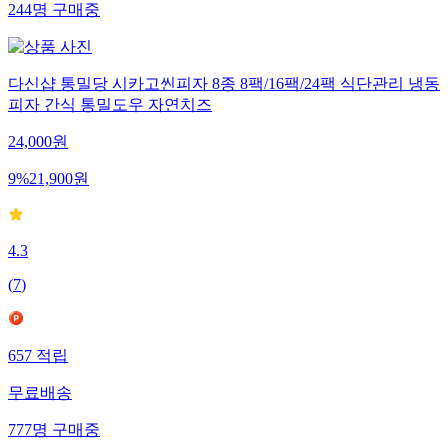
244
명
구매중
다신샵 통밀당 시카고씬피자 8종 8팩/16팩/24팩 식단관리 냉동
피자 간식 통밀도우 자연치즈
24,000
원
9
%
21,900
원
4.3
(
7
)
657
적립
무료배송
777
명
구매중