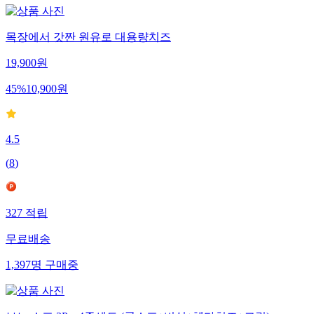
목장에서 갓짠 원유로 대용량치즈
19,900
원
45
%
10,900
원
4.5
(
8
)
327
적립
무료배송
1,397
명
구매중