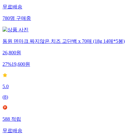
무료배송
780
명
구매중
동원 덴마크 짜지않은 치즈 고단백 x 70매 (18g 14매*5봉)
26,800
원
27
%
19,600
원
5.0
(
8
)
588
적립
무료배송