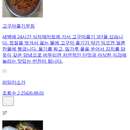
고구마줄기무침
새벽에 24시간 식자재마트에 가서 고구마줄기 3단을 샀습니
다. 껍질을 벗겨서 끓는 물에 고구마 줄기가 약간 익으면 얼른
찬물에 헹굽니다. 물기를 짜고, 밀가루 풀을 쑤어서 김치를 담
듯이 갖은 양념으로 버무리면 자연적인 단맛과 아삭한 식감에
놀라는 맛있는 반찬이 됩니다.
라임미소가
조회수
2,254
26.08.01
37