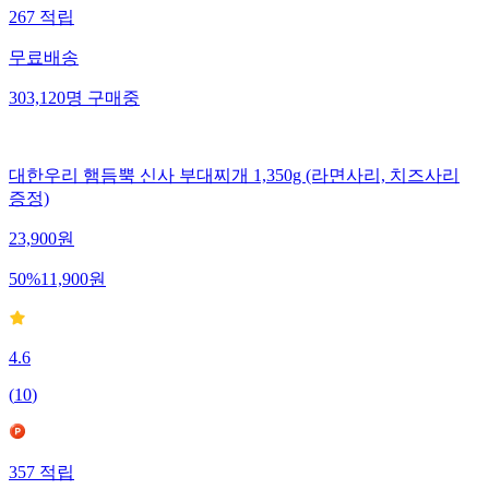
267
적립
무료배송
303,120
명
구매중
대한우리 햄듬뿍 신사 부대찌개 1,350g (라면사리, 치즈사리
증정)
23,900
원
50
%
11,900
원
4.6
(
10
)
357
적립