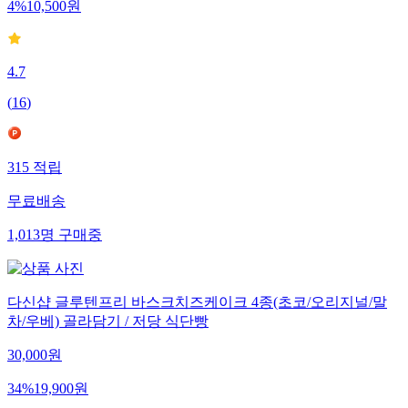
4
%
10,500
원
4.7
(
16
)
315
적립
무료배송
1,013
명
구매중
다신샵 글루텐프리 바스크치즈케이크 4종(초코/오리지널/말
차/우베) 골라담기 / 저당 식단빵
30,000
원
34
%
19,900
원