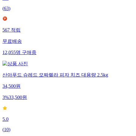
(
63
)
567
적립
무료배송
12,055
명
구매중
산아푸드 슈레드 모짜렐라 피자 치즈 대용량 2.5kg
34,500
원
3
%
33,500
원
5.0
(
10
)