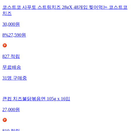
코스트코 사푸토 스트링치즈 28gX 48개입 찢어먹는 코스트코
치즈
30,000
원
8
%
27,590
원
827
적립
무료배송
31
명
구매중
큰컵 치즈불닭볶음면 105g x 16입
27,000
원