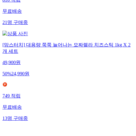
810
적립
무료배송
21
명
구매중
[맘스터치] 대용량 쭉쭉 늘어나는 모짜렐라 치즈스틱 1kg X 2
개 세트
49,900
원
50
%
24,990
원
749
적립
무료배송
13
명
구매중