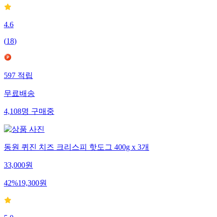
4.6
(
18
)
597
적립
무료배송
4,108
명
구매중
동원 퀴진 치즈 크리스피 핫도그 400g x 3개
33,000
원
42
%
19,300
원