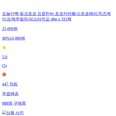
오늘단백 밀크초코 프로틴바 초코카라멜/스트로베리/치즈케
이크/제주말차/피스타치오 48g x 각1팩
25,000
원
40
%
14,900
원
5.0
(
5
)
447
적립
무료배송
888
명
구매중