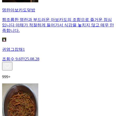
명란아보카도덮밥
짭조름한 명란과 부드러운 아보카도의 조합으로 즐거운 점심
입니다 야채가 적절하게 들어가서 식감을 놓치지 않고 매우 만
족합니다.
귀염그잡채1
조회수
9.6만
25.08.28
999+