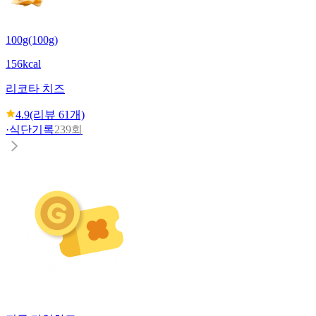
100g(100g)
156kcal
리코타 치즈
4.9
(리뷰
61
개)
·
식단기록
239회