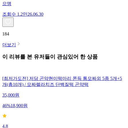
으앵
조회수
1.2만
26.06.30
184
더보기
이 리뷰를 본 유저들이 관심있어 한 상품
[최저가도전] 저당 곤약현미떡마리 쫀득 통모짜외 5종 5개+5
개(총10개) / 모짜렐라치즈 단백질떡 곤약떡
35,000
원
46
%
18,900
원
4.8