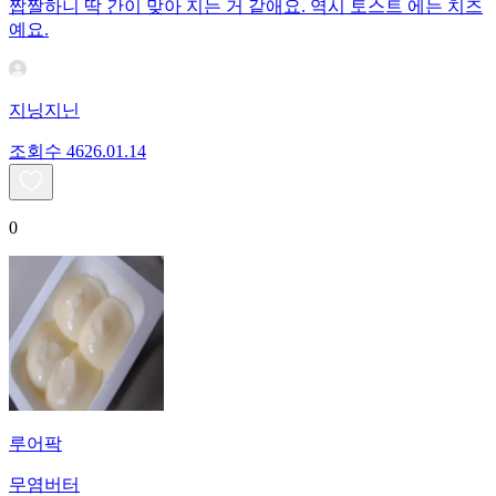
짭짤하니 딱 간이 맞아 지는 거 같애요. 역시 토스트 에는 치즈
예요.
지닝지닌
조회수
46
26.01.14
0
루어팍
무염버터