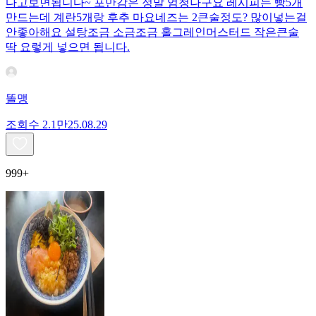
다고보면됩니다~ 포만감은 정말 엄청나구요 레시피는 빵5개
만드는데 계란5개랑 후추 마요네즈는 2큰술정도? 많이넣는걸
안좋아해요 설탕조금 소금조금 홀그레인머스터드 작은큰술
딱 요렇게 넣으면 됩니다.
똘맹
조회수
2.1만
25.08.29
999+