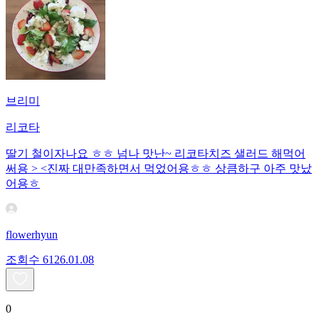
브리미
리코타
딸기 철이자나요 ㅎㅎ 넘나 맛난~ 리코타치즈 샐러드 해먹어
써용 > <진짜 대만족하면서 먹었어용ㅎㅎ 상큼하구 아주 맛났
어용ㅎ
flowerhyun
조회수
61
26.01.08
0