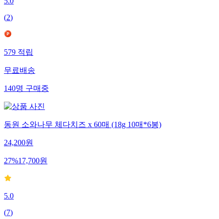
5.0
(
2
)
579
적립
무료배송
140
명
구매중
동원 소와나무 체다치즈 x 60매 (18g 10매*6봉)
24,200
원
27
%
17,700
원
5.0
(
7
)