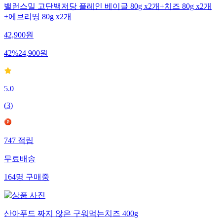
밸런스밀 고단백저당 플레인 베이글 80g x2개+치즈 80g x2개
+에브리띵 80g x2개
42,900
원
42
%
24,900
원
5.0
(
3
)
747
적립
무료배송
164
명
구매중
산아푸드 짜지 않은 구워먹는치즈 400g