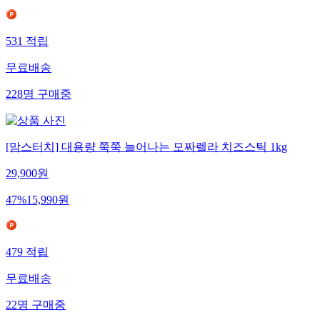
531
적립
무료배송
228
명
구매중
[맘스터치] 대용량 쭉쭉 늘어나는 모짜렐라 치즈스틱 1kg
29,900
원
47
%
15,990
원
479
적립
무료배송
22
명
구매중