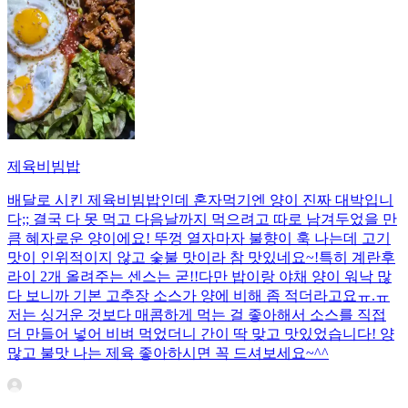
제육비빔밥
배달로 시킨 제육비빔밥인데 혼자먹기엔 양이 진짜 대박입니
다;; 결국 다 못 먹고 다음날까지 먹으려고 따로 남겨두었을 만
큼 혜자로운 양이에요! 뚜껑 열자마자 불향이 훅 나는데 고기
맛이 인위적이지 않고 숯불 맛이라 참 맛있네요~!특히 계란후
라이 2개 올려주는 센스는 굳!! ​다만 밥이랑 야채 양이 워낙 많
다 보니까 기본 고추장 소스가 양에 비해 좀 적더라고요ㅠ.ㅠ
저는 싱거운 것보다 매콤하게 먹는 걸 좋아해서 소스를 직접
더 만들어 넣어 비벼 먹었더니 간이 딱 맞고 맛있었습니다! 양
많고 불맛 나는 제육 좋아하시면 꼭 드셔보세요~^^