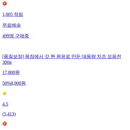
1,005
적립
무료배송
499
명
구매중
[품질보장] 목장에서 갓 짠 원유로 만든 대용량 치즈 모음전
300g
17,800
원
50
%
8,900
원
4.5
(
5,413
)