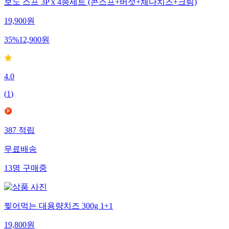
보노 스프 3P x 4종세트 (콘스프+버섯+체다치즈+크림)
19,900
원
35
%
12,900
원
4.0
(
1
)
387
적립
무료배송
13
명
구매중
찢어먹는 대용량치즈 300g 1+1