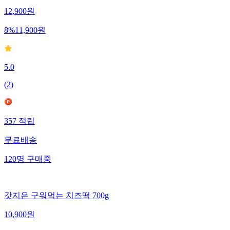
12,900
원
8
%
11,900
원
5.0
(
2
)
357
적립
무료배송
120
명
구매중
갓지은 구워먹는 치즈떡 700g
10,900
원