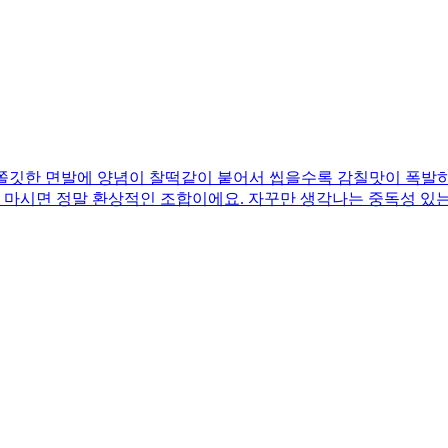
쫄깃한 면발에 양념이 찰떡같이 붙어서 씹을수록 감칠맛이 폭발하
금 마시면 정말 환상적인 조합이에요. 자꾸만 생각나는 중독성 있