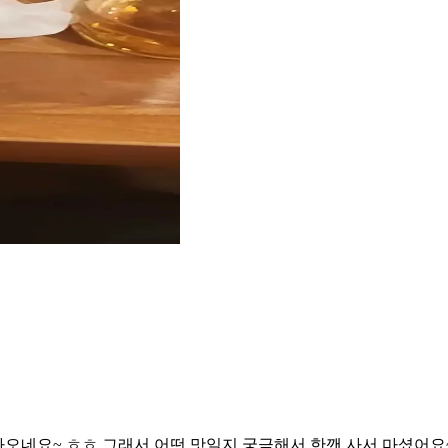
나오네요~ ㅎㅎ 그래서 어떤 맛일지 궁금해서 한깬 사서 마셨어요