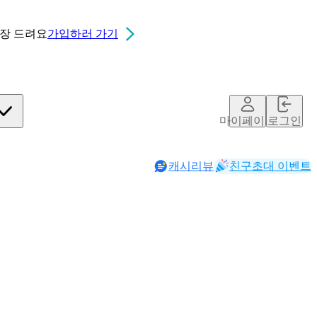
0장
드려요
가입하러 가기
마이페이지
로그인
캐시리뷰
친구초대 이벤트