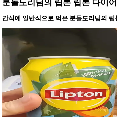
분돌도리님의 립톤 립톤 다이어
간식에 일반식으로 먹은 분돌도리님의 립