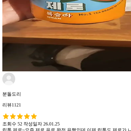
분돌도리
리뷰1121
조회수 52
작성일자 26.01.25
립톤 제로~요즘 제로 음료 완전 유행인데 이제 립톤도 제로가 