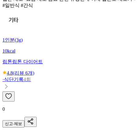
#일반식 #간식
1인분(3g)
10kcal
립톤
립톤 다이어트
4.8
(리뷰
6
개)
·
식단기록
4회
0
신고·제보