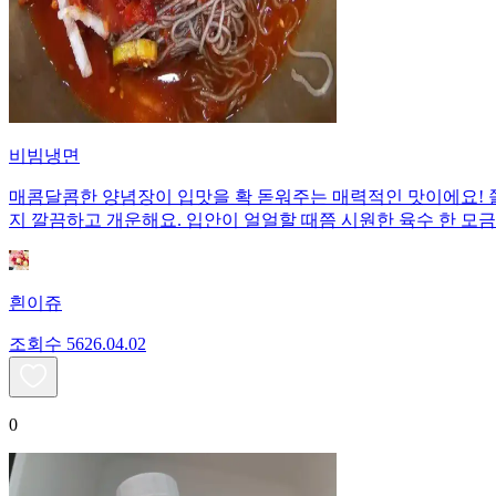
비빔냉면
매콤달콤한 양념장이 입맛을 확 돋워주는 매력적인 맛이에요! 
지 깔끔하고 개운해요. 입안이 얼얼할 때쯤 시원한 육수 한 모
흰이쥬
조회수
56
26.04.02
0