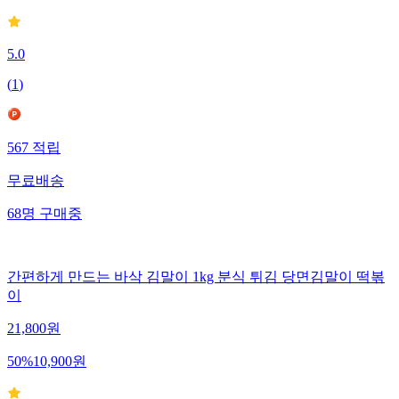
5.0
(
1
)
567
적립
무료배송
68
명
구매중
간편하게 만드는 바삭 김말이 1kg 분식 튀김 당면김말이 떡볶
이
21,800
원
50
%
10,900
원