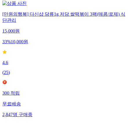
[만원의행복] 다신샵 당류1g 저당 쌀떡볶이 3팩(매콤/로제) 식
단관리
15,000
원
33
%
10,000
원
4.6
(
25
)
300
적립
무료배송
2,847
명
구매중