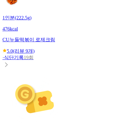
1인분(222.5g)
476kcal
CU
누들떡볶이 로제크림
5.0
(리뷰
9
개)
·
식단기록
19회