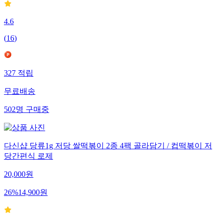
4.6
(
16
)
327
적립
무료배송
502
명
구매중
다신샵 당류1g 저당 쌀떡볶이 2종 4팩 골라담기 / 컵떡볶이 저
당간편식 로제
20,000
원
26
%
14,900
원