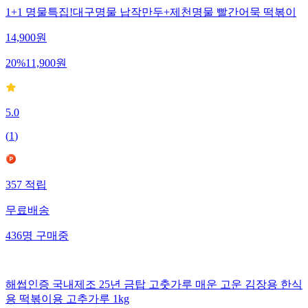
1+1 명물특집!대구명물 납작만두+제천명물 빨간어묵 떡볶이
14,900
원
20
%
11,900
원
5.0
(
1
)
357
적립
무료배송
436
명
구매중
해썹인증 국내제조 25년 금탑 고춧가루 매운 고운 김장용 한식
용 떡볶이용 고추가루 1kg