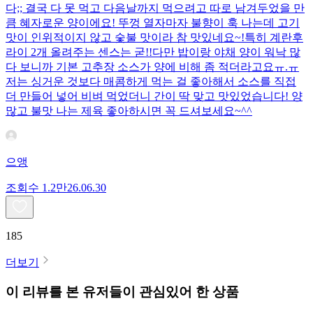
다;; 결국 다 못 먹고 다음날까지 먹으려고 따로 남겨두었을 만
큼 혜자로운 양이에요! 뚜껑 열자마자 불향이 훅 나는데 고기
맛이 인위적이지 않고 숯불 맛이라 참 맛있네요~!특히 계란후
라이 2개 올려주는 센스는 굳!! ​다만 밥이랑 야채 양이 워낙 많
다 보니까 기본 고추장 소스가 양에 비해 좀 적더라고요ㅠ.ㅠ
저는 싱거운 것보다 매콤하게 먹는 걸 좋아해서 소스를 직접
더 만들어 넣어 비벼 먹었더니 간이 딱 맞고 맛있었습니다! 양
많고 불맛 나는 제육 좋아하시면 꼭 드셔보세요~^^
으앵
조회수
1.2만
26.06.30
185
더보기
이 리뷰를 본 유저들이 관심있어 한 상품