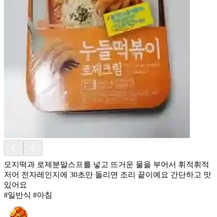
모지떡과 로제분말스프를 넣고 뜨거운 물을 부어서 휘적휘적
저어 전자레인지에 30초만 돌리면 조리 끝이예요 간단하고 맛
있어요
#일반식 #아침