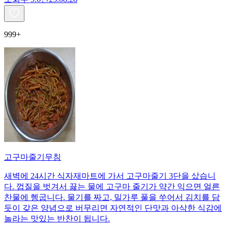
999+
고구마줄기무침
새벽에 24시간 식자재마트에 가서 고구마줄기 3단을 샀습니
다. 껍질을 벗겨서 끓는 물에 고구마 줄기가 약간 익으면 얼른
찬물에 헹굽니다. 물기를 짜고, 밀가루 풀을 쑤어서 김치를 담
듯이 갖은 양념으로 버무리면 자연적인 단맛과 아삭한 식감에
놀라는 맛있는 반찬이 됩니다.