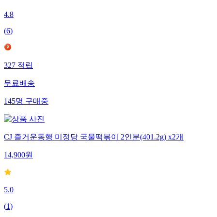
4.8
(
6
)
327
적립
무료배송
145
명
구매중
CJ 즐거운동행 미정당 국물떡볶이 2인분(401.2g) x2개
14,900
원
5.0
(
1
)