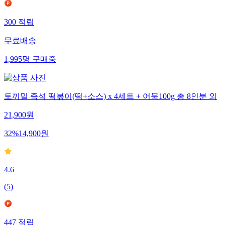
300
적립
무료배송
1,995
명
구매중
토끼밀 즉석 떡볶이(떡+소스) x 4세트 + 어묵100g 총 8인분 외
21,900
원
32
%
14,900
원
4.6
(
5
)