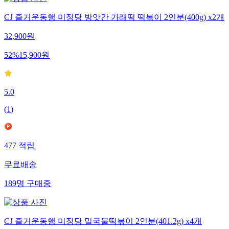
CJ 즐거운동행 미정당 방앗간 가래떡 떡볶이 2인분(400g) x2개
32,900
원
52
%
15,900
원
5.0
(
1
)
477
적립
무료배송
189
명
구매중
CJ 즐거운동행 미정당 밀국물떡볶이 2인분(401.2g) x4개