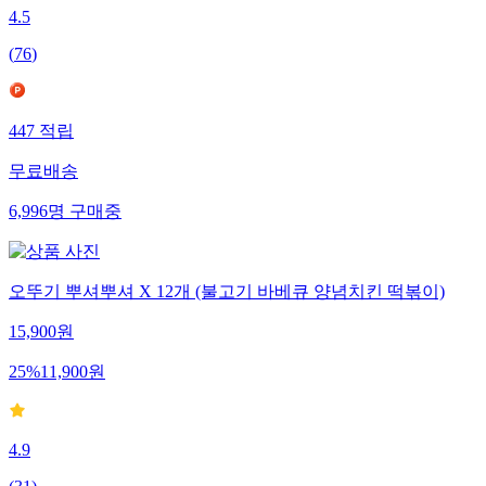
4.5
(
76
)
447
적립
무료배송
6,996
명
구매중
오뚜기 뿌셔뿌셔 X 12개 (불고기 바베큐 양념치킨 떡볶이)
15,900
원
25
%
11,900
원
4.9