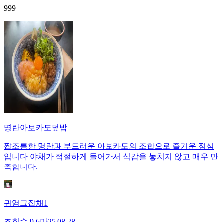
999+
명란아보카도덮밥
짭조름한 명란과 부드러운 아보카도의 조합으로 즐거운 점심
입니다 야채가 적절하게 들어가서 식감을 놓치지 않고 매우 만
족합니다.
귀염그잡채1
조회수
9.6만
25.08.28