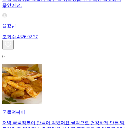
좋았어요.
뀰뀰난
조회수
48
26.02.27
0
국물떡볶이
저녁 국물떡볶이 만들어 먹었어요 쌀떡으로 건강하게 만든 떡