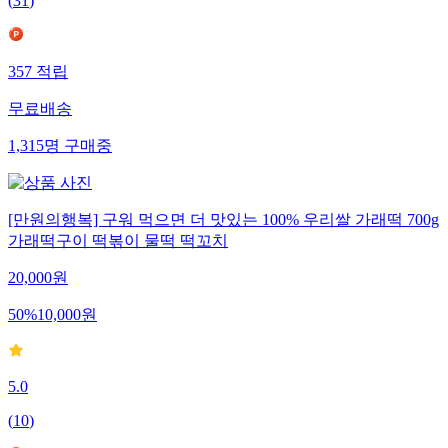
(
31
)
357
적립
무료배송
1,315
명
구매중
[만원의행복] 구워 먹으면 더 맛있는 100% 우리쌀 가래떡 700g
가래떡구이 떡볶이 물떡 떡꼬치
20,000
원
50
%
10,000
원
5.0
(
10
)