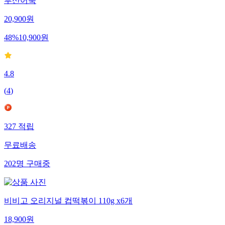
부산어묵
20,900
원
48
%
10,900
원
4.8
(
4
)
327
적립
무료배송
202
명
구매중
비비고 오리지널 컵떡볶이 110g x6개
18,900
원