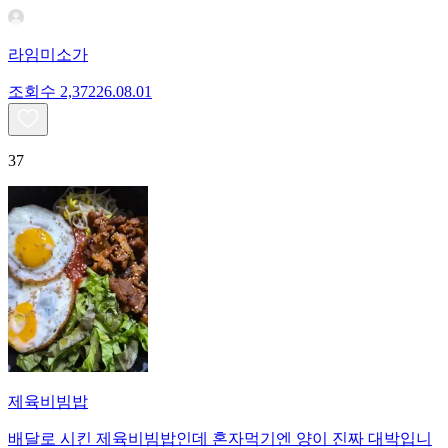
라임미소가
조회수
2,372
26.08.01
37
제육비빔밥
배달로 시킨 제육비빔밥인데 혼자먹기엔 양이 진짜 대박입니