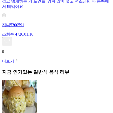
겁고 맵게하는 거 포인트, 양파 많이 넣고 떡조금만 파 듬뿍해
서 떠먹어요
지니5300591
조회수
47
26.01.16
0
더보기
지금 인기있는
일반식
음식 리뷰