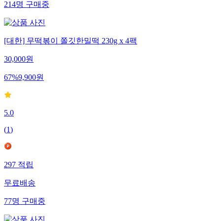
214
명
구매중
[대한] 무떡볶이 쫄깃한밀떡 230g x 4팩
30,000
원
67
%
9,900
원
5.0
(
1
)
297
적립
무료배송
77
명
구매중