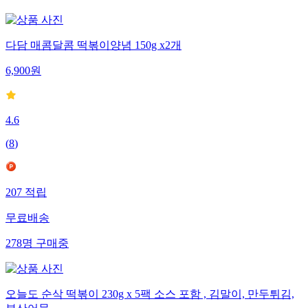
다담 매콤달콤 떡볶이양념 150g x2개
6,900
원
4.6
(
8
)
207
적립
무료배송
278
명
구매중
오늘도 순삭 떡볶이 230g x 5팩 소스 포함 , 김말이, 만두튀김,