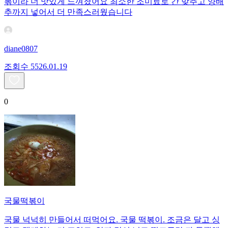
볶이라 더 맛있게 느껴졌어요 최소한 조미료로 간 맞추고 양배
추까지 넣어서 더 만족스러웠습니다
diane0807
조회수
55
26.01.19
0
국물떡볶이
국물 넉넉히 만들어서 떠먹어요. 국물 떡볶이. 조금은 달고 싱