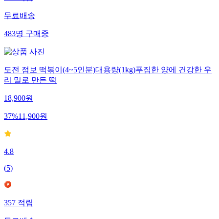
447
적립
무료배송
483
명
구매중
도전 점보 떡볶이(4~5인분)대용량(1kg)푸짐한 양에 건강한 우
리 밀로 만든 떡
18,900
원
37
%
11,900
원
4.8
(
5
)
357
적립