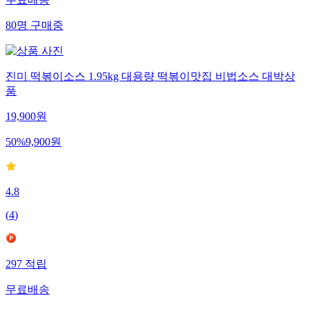
무료배송
80
명
구매중
진미 떡볶이소스 1.95kg 대용량 떡볶이맛집 비법소스 대박상
품
19,900
원
50
%
9,900
원
4.8
(
4
)
297
적립
무료배송