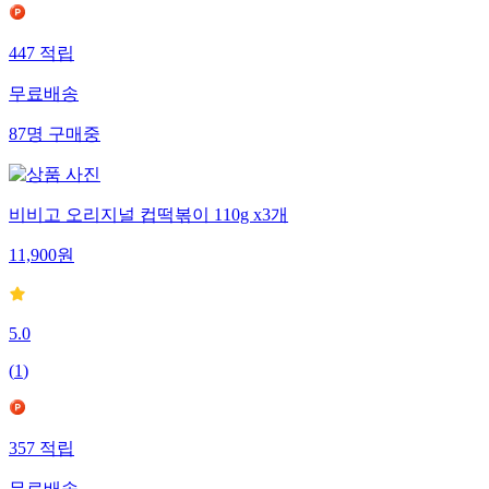
447
적립
무료배송
87
명
구매중
비비고 오리지널 컵떡볶이 110g x3개
11,900
원
5.0
(
1
)
357
적립