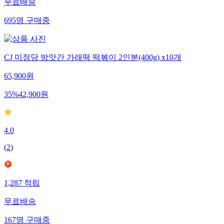
무료배송
695
명
구매중
CJ 미정당 방앗간 가래떡 떡볶이 2인분(400g) x10개
65,900
원
35
%
42,900
원
4.0
(
2
)
1,287
적립
무료배송
167
명
구매중