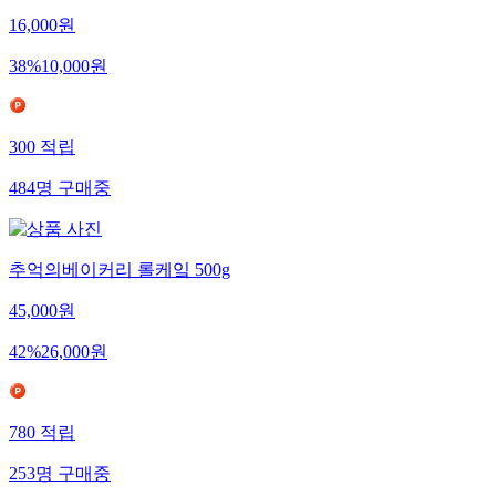
16,000
원
38
%
10,000
원
300
적립
484
명
구매중
추억의베이커리 롤케잌 500g
45,000
원
42
%
26,000
원
780
적립
253
명
구매중