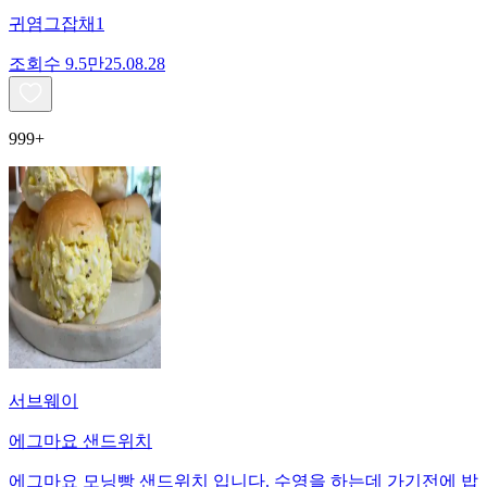
귀염그잡채1
조회수
9.5만
25.08.28
999+
서브웨이
에그마요 샌드위치
에그마요 모닝빵 샌드위치 입니다. 수영을 하는데 가기전에 밥