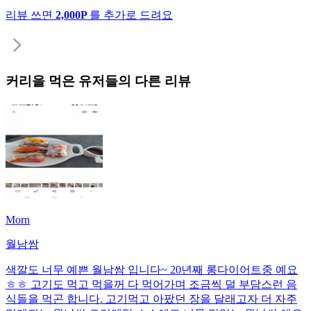
리뷰 쓰면
2,000P
를 추가로 드려요
커리
을 먹은 유저들의 다른 리뷰
Morn
월남쌈
색깔도 너무 예쁜 월남쌈 입니다~ 20년째 롱다이어트중 예요
ㅎㅎ 고기도 먹고 먹을꺼 다 먹어가며 조금씩 덜 부담스런 음
식들을 먹곤 합니다. 고기먹고 아팠던 장을 달래고자 더 자주