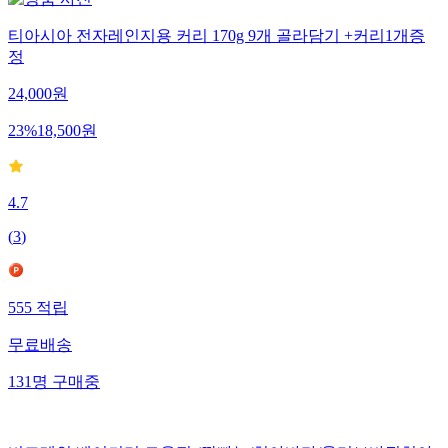
티아시아 전자레인지용 커리 170g 9개 골라담기 +커리1개증
정
24,000
원
23
%
18,500
원
4.7
(
3
)
555
적립
무료배송
131
명
구매중