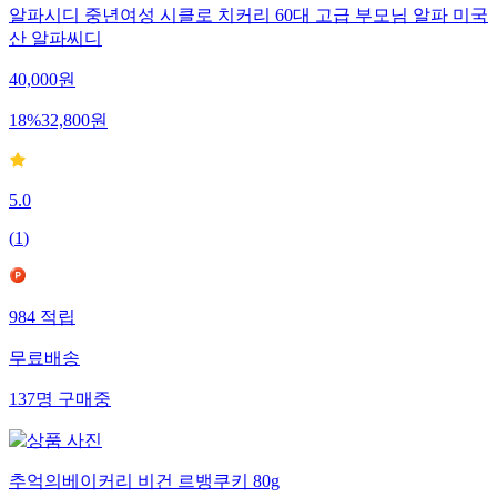
알파시디 중년여성 시클로 치커리 60대 고급 부모님 알파 미국
산 알파씨디
40,000
원
18
%
32,800
원
5.0
(
1
)
984
적립
무료배송
137
명
구매중
추억의베이커리 비건 르뱅쿠키 80g