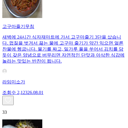
고구마줄기무침
새벽에 24시간 식자재마트에 가서 고구마줄기 3단을 샀습니
다. 껍질을 벗겨서 끓는 물에 고구마 줄기가 약간 익으면 얼른
찬물에 헹굽니다. 물기를 짜고, 밀가루 풀을 쑤어서 김치를 담
듯이 갖은 양념으로 버무리면 자연적인 단맛과 아삭한 식감에
놀라는 맛있는 반찬이 됩니다.
라임미소가
조회수
2,123
26.08.01
33