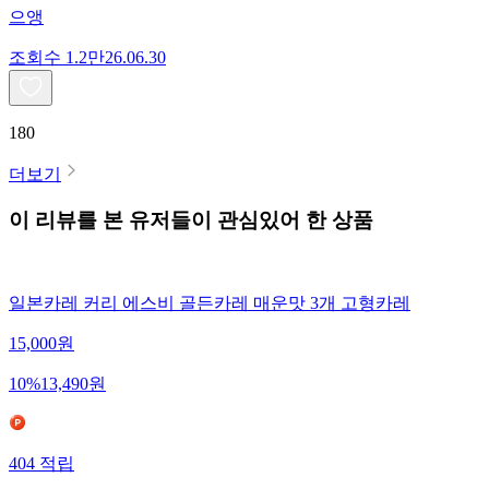
으앵
조회수
1.2만
26.06.30
180
더보기
이 리뷰를 본 유저들이 관심있어 한 상품
일본카레 커리 에스비 골든카레 매운맛 3개 고형카레
15,000
원
10
%
13,490
원
404
적립