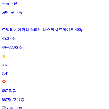
무료배송
59
명
구매중
추억의베이커리 플레인 바스크치즈케이크 400g
45,000
원
49
%
22,900
원
4.6
(
14
)
687
적립
887
명
구매중