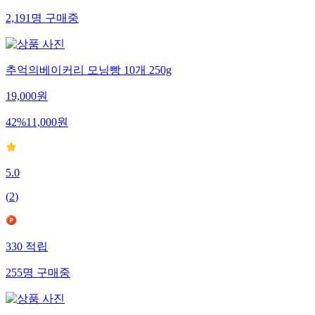
2,191
명
구매중
추억의베이커리 모닝빵 10개 250g
19,000
원
42
%
11,000
원
5.0
(
2
)
330
적립
255
명
구매중