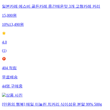
일본카레 에스비 골든카레 중간매운맛 3개 고형카레 커리
15,000
원
10
%
13,490
원
4.0
(
1
)
404
적립
무료배송
44
명
구매중
[만원의 행복] 매일 이눌린 치커리 식이섬유 분말 99% 500g