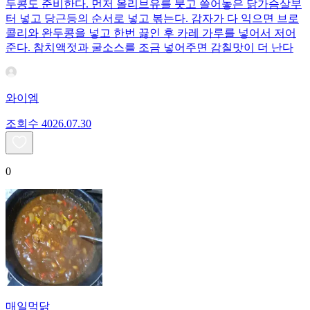
두콩도 준비한다. 먼저 올리브유를 붓고 쓸어놓은 닭가슴살부
터 넣고 당근등의 순서로 넣고 볶는다. 감자가 다 익으면 브로
콜리와 완두콩을 넣고 한번 끓인 후 카레 가루를 넣어서 저어
준다. 참치액젓과 굴소스를 조금 넣어주면 감칠맛이 더 난다
와이엠
조회수
40
26.07.30
0
매일먹닭