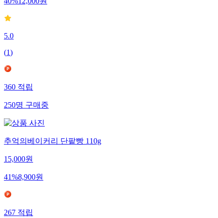
40
%
12,000
원
5.0
(
1
)
360
적립
250
명
구매중
추억의베이커리 단팥빵 110g
15,000
원
41
%
8,900
원
267
적립