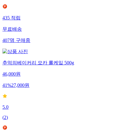
435
적립
무료배송
407
명
구매중
추억의베이커리 모카 롤케잌 500g
46,000
원
41
%
27,000
원
5.0
(
2
)