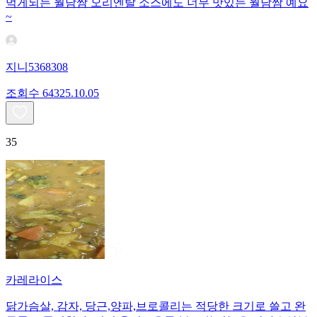
먹게되는 월남쌈 오리엔탈 소스에도 너무 맛있는 월남쌈 예요
~
지니5368308
조회수
643
25.10.05
35
카레라이스
닭가슴살, 감자, 당근,양파,브로콜리는 적당한 크기로 쓸고 완