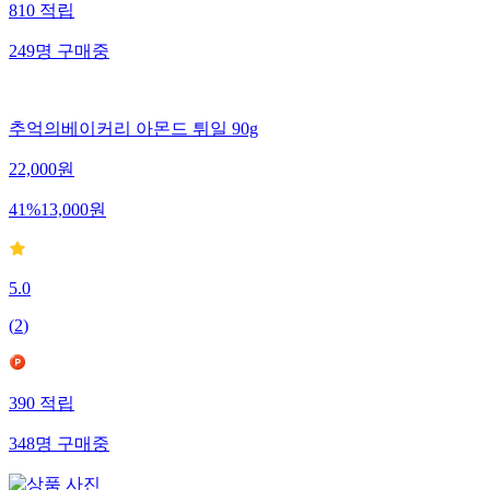
810
적립
249
명
구매중
추억의베이커리 아몬드 튀일 90g
22,000
원
41
%
13,000
원
5.0
(
2
)
390
적립
348
명
구매중