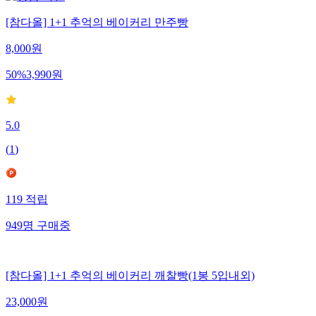
[참다올] 1+1 추억의 베이커리 만주빵
8,000
원
50
%
3,990
원
5.0
(
1
)
119
적립
949
명
구매중
[참다올] 1+1 추억의 베이커리 깨찰빵(1봉 5입내외)
23,000
원