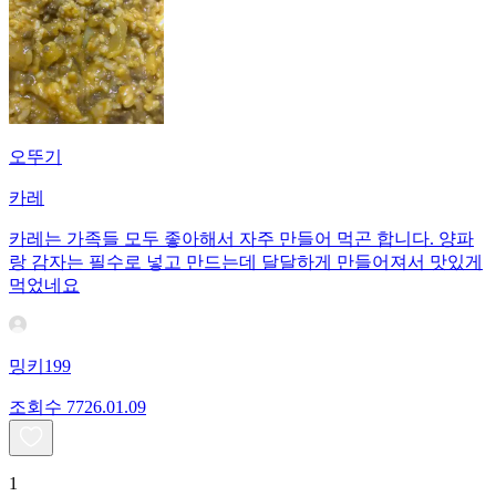
오뚜기
카레
카레는 가족들 모두 좋아해서 자주 만들어 먹곤 합니다. 양파
랑 감자는 필수로 넣고 만드는데 달달하게 만들어져서 맛있게
먹었네요
밍키199
조회수
77
26.01.09
1