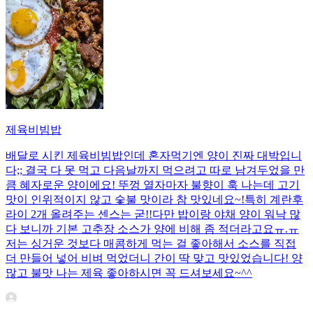
제육비빔밥
배달로 시킨 제육비빔밥인데 혼자먹기엔 양이 진짜 대박입니
다;; 결국 다 못 먹고 다음날까지 먹으려고 따로 남겨두었을 만
큼 혜자로운 양이에요! 뚜껑 열자마자 불향이 훅 나는데 고기
맛이 인위적이지 않고 숯불 맛이라 참 맛있네요~!특히 계란후
라이 2개 올려주는 센스는 굳!! ​다만 밥이랑 야채 양이 워낙 많
다 보니까 기본 고추장 소스가 양에 비해 좀 적더라고요ㅠ.ㅠ
저는 싱거운 것보다 매콤하게 먹는 걸 좋아해서 소스를 직접
더 만들어 넣어 비벼 먹었더니 간이 딱 맞고 맛있었습니다! 양
많고 불맛 나는 제육 좋아하시면 꼭 드셔보세요~^^