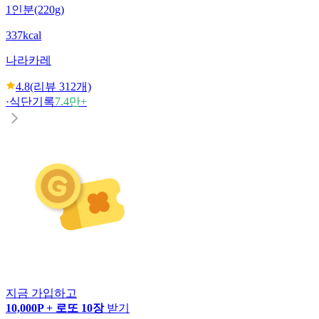
1인분(220g)
337kcal
나라
카레
4.8
(리뷰
312
개)
·
식단기록
7.4만+
지금 가입하고
10,000P + 로또 10장
받기