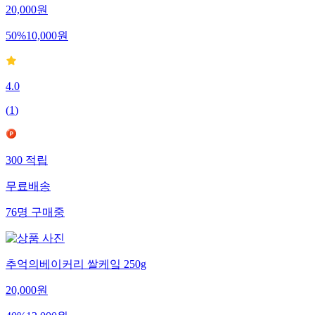
20,000
원
50
%
10,000
원
4.0
(
1
)
300
적립
무료배송
76
명
구매중
추억의베이커리 쌀케잌 250g
20,000
원