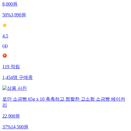
8,000
원
50
%
3,990
원
4.5
(
4
)
119
적립
1,454
명
구매중
로만 소금빵 65g x 10 촉촉하고 짭짤한 고소함 소금빵 베이커
리
22,900
원
37
%
14,500
원