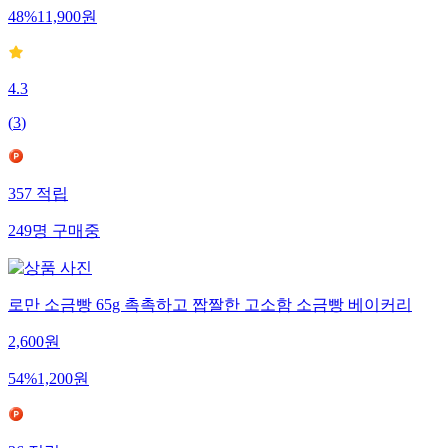
48
%
11,900
원
4.3
(
3
)
357
적립
249
명
구매중
로만 소금빵 65g 촉촉하고 짭짤한 고소함 소금빵 베이커리
2,600
원
54
%
1,200
원