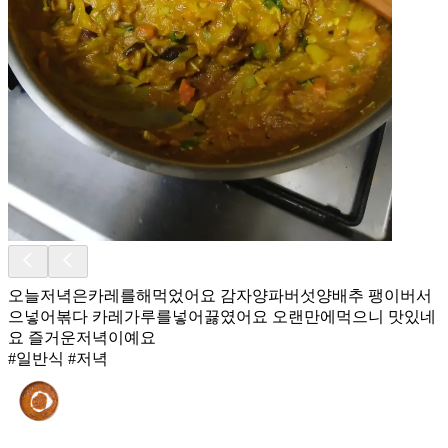
오늘저녁은카레를해먹었어요 감자양파버섯양배추 팽이버서
으넣어볶다 카레가루를넣어끓였어요 오랜만에먹으니 맛있네
요 즐거운저녁이예요
#일반식 #저녁