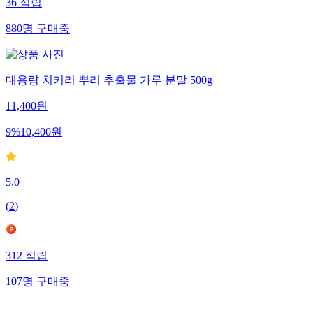
36
적립
880
명
구매중
대용량 치커리 뿌리 추출물 가루 분말 500g
11,400
원
9
%
10,400
원
5.0
(
2
)
312
적립
107
명
구매중