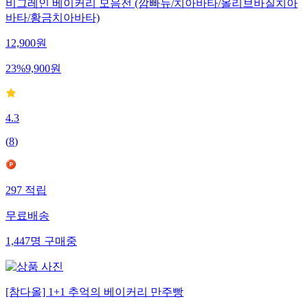
비그레인 베이커리 모음전 (깜빠뉴/치아바타/올리브바질치아
바타/황금치아바타)
12,900
원
23
%
9,900
원
4.3
(
8
)
297
적립
무료배송
1,447
명
구매중
[참다올] 1+1 추억의 베이커리 만주빵