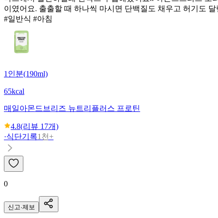
이였어요. 출출할 때 하나씩 마시면 단백질도 채우고 허기도 달
#일반식 #아침
1인분(190ml)
65kcal
매일
아몬드브리즈 뉴트리플러스 프로틴
4.8
(리뷰
17
개)
·
식단기록
1천+
0
신고·제보