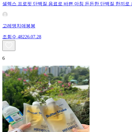
셀렉스 프로핏 단백질 음료로 바쁜 아침 든든한 단백질 한끼로
고레앵치애봉봉
조회수
482
26.07.28
6