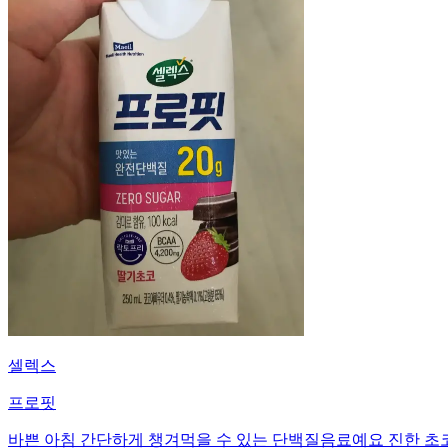
셀렉스
프로핏
바쁜 아침 간단하게 챙겨먹을 수 있는 단백질음료예요 진한 초