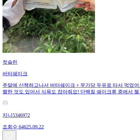
컷슬린
버터쉐이크
주말에 산책하고나서 버터쉐이크 + 무가당 두유로 타서 먹었어
짤한 것도 있어서 식욕도 잡아줘요! 단백질 쉐이크류 중에서 젤
지니5346972
조회수
646
25.09.22