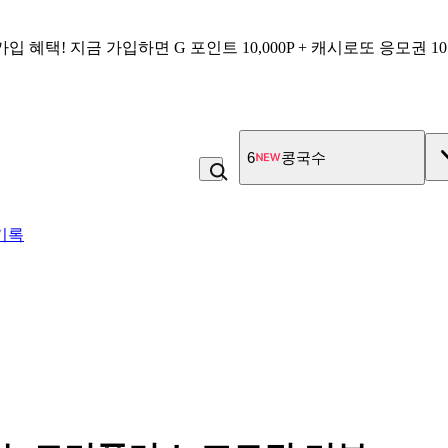
가입 혜택!
지금 가입하면
G 포인트 10,000P + 캐시로또 응모권 1
7
고100 촉촉 고구마 스틱
기록