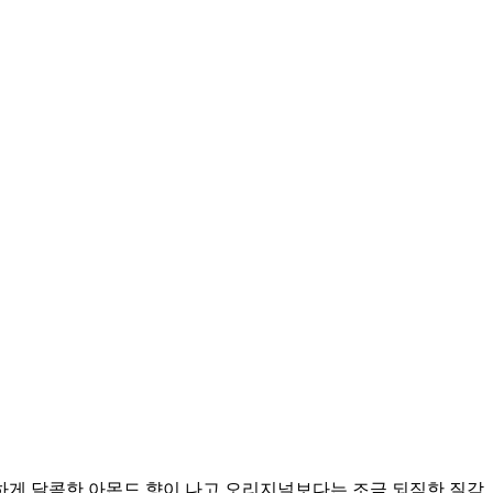
하게 달콤한 아몬드 향이 나고 오리지널보다는 조금 되직한 질감