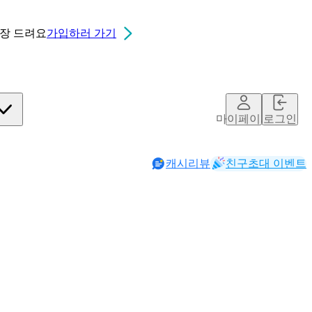
0장
드려요
가입하러 가기
마이페이지
로그인
캐시리뷰
친구초대 이벤트