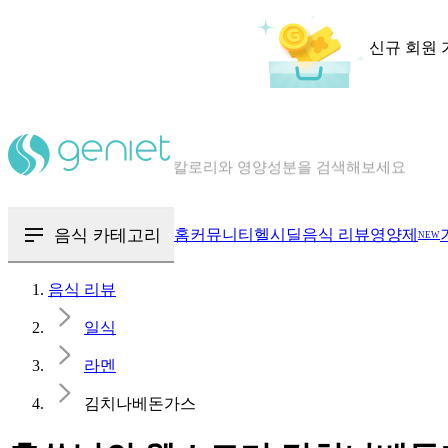
신규 회원 
칼로리와 영양성분을 검색해보세요
혈당 · 다이어트 음식 검색해보세요
음식 · 영양제 리뷰를 찾아보세요
음식 카테고리
홈
커뮤니티
헬시딜
음식 리뷰
영양제
NEW
음식 리뷰
일식
라멘
김치나베돈가스