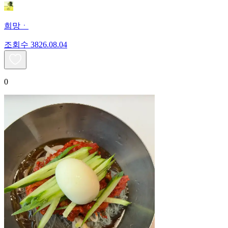
희망ㆍ
조회수
38
26.08.04
0