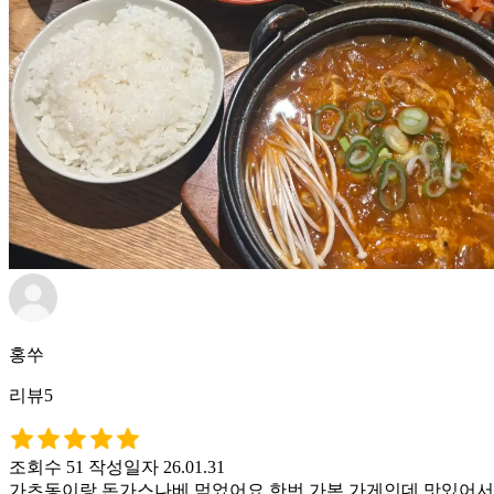
홍쑤
리뷰5
조회수 51
작성일자 26.01.31
가츠동이랑 돈가스나베 먹었어요 한번 가본 가게인데 맛있어서