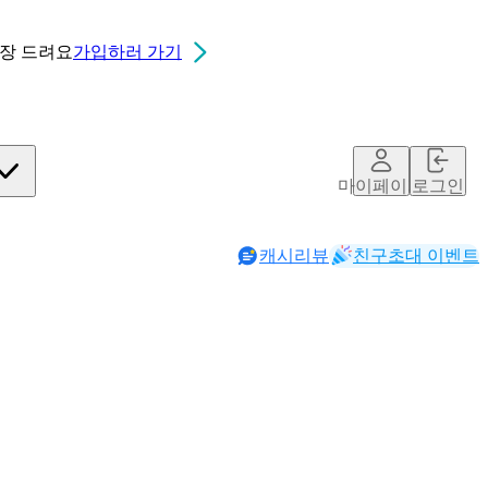
0장
드려요
가입하러 가기
마이페이지
로그인
캐시리뷰
친구초대 이벤트