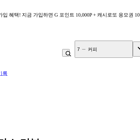
가입 혜택!
지금 가입하면
G 포인트 10,000P + 캐시로또 응모권 1
8
복숭아
기록