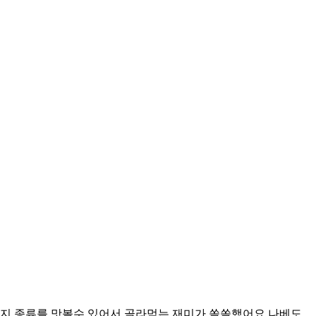
지 종류를 맛볼수 있어서 골라먹는 재미가 쏠쏠했어요 나베도