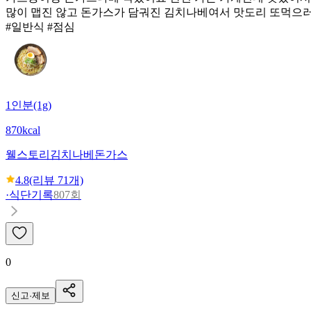
많이 맵진 않고 돈가스가 담궈진 김치나베여서 맛도리 또먹으러
#일반식 #점심
1인분(1g)
870kcal
웰스토리
김치나베돈가스
4.8
(리뷰
71
개)
·
식단기록
807회
0
신고·제보