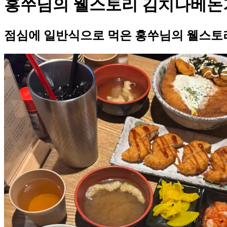
홍쑤님의 웰스토리 김치나베돈
점심에 일반식으로 먹은 홍쑤님의 웰스토