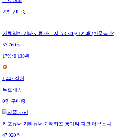
무료배송
2
명
구매중
지류일반 기타지류 아트지 A3 300g 125매 (반품불가)
57,760
원
17
%
48,130
원
1,443
적립
무료배송
0
명
구매중
카포튜너 기타튜너 기타카포 통기타 피크 어쿠스틱
47,920
원