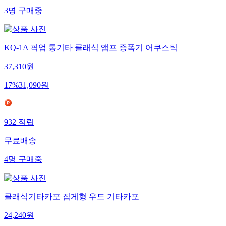
3
명
구매중
KQ-1A 픽업 통기타 클래식 앰프 증폭기 어쿠스틱
37,310
원
17
%
31,090
원
932
적립
무료배송
4
명
구매중
클래식기타카포 집게형 우드 기타카포
24,240
원