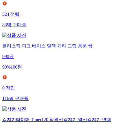
324
적립
83
명
구매중
플라스틱 피크 베이스 일렉 기타 그립 용품 썸
990
원
90
%
100
원
0
적립
116
명
구매중
감지기타이머 Timer120 적외선감지기 열선감지기 연결