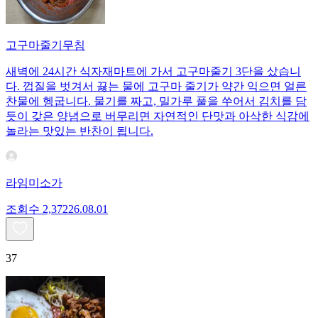
고구마줄기무침
새벽에 24시간 식자재마트에 가서 고구마줄기 3단을 샀습니
다. 껍질을 벗겨서 끓는 물에 고구마 줄기가 약간 익으면 얼른
찬물에 헹굽니다. 물기를 짜고, 밀가루 풀을 쑤어서 김치를 담
듯이 갖은 양념으로 버무리면 자연적인 단맛과 아삭한 식감에
놀라는 맛있는 반찬이 됩니다.
라임미소가
조회수
2,372
26.08.01
37