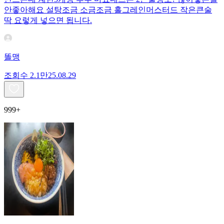
안좋아해요 설탕조금 소금조금 홀그레인머스터드 작은큰술
딱 요렇게 넣으면 됩니다.
똘맹
조회수
2.1만
25.08.29
999+