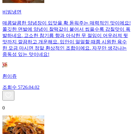
비빔냉면
매콤달콤한 양념장이 입맛을 확 돋워주는 매력적인 맛이에요!
쫄깃한 면발에 양념이 찰떡같이 붙어서 씹을수록 감칠맛이 폭
발하네요. 고소한 참기름 향과 아삭한 무 절임이 어우러져 뒷
맛까지 깔끔하고 개운해요. 입안이 얼얼할 때쯤 시원한 육수
한 모금 마시면 정말 환상적인 조합이에요. 자꾸만 생각나는
중독성 있는 맛이네요!
흰이쥬
조회수
57
26.04.02
0