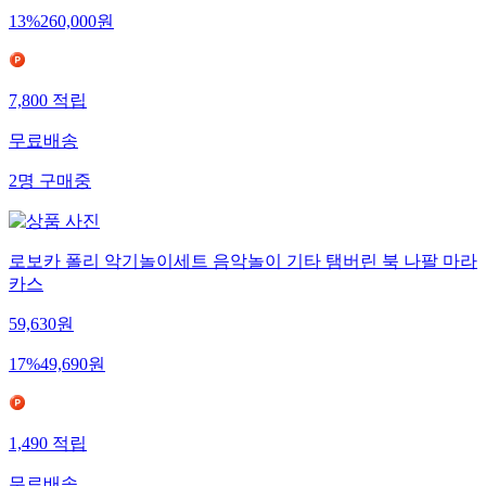
13
%
260,000
원
7,800
적립
무료배송
2
명
구매중
로보카 폴리 악기놀이세트 음악놀이 기타 탬버린 북 나팔 마라
카스
59,630
원
17
%
49,690
원
1,490
적립