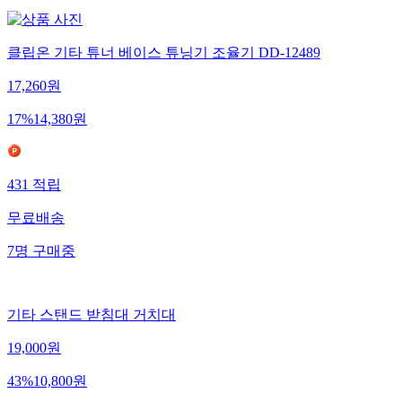
클립온 기타 튜너 베이스 튜닝기 조율기 DD-12489
17,260
원
17
%
14,380
원
431
적립
무료배송
7
명
구매중
기타 스탠드 받침대 거치대
19,000
원
43
%
10,800
원