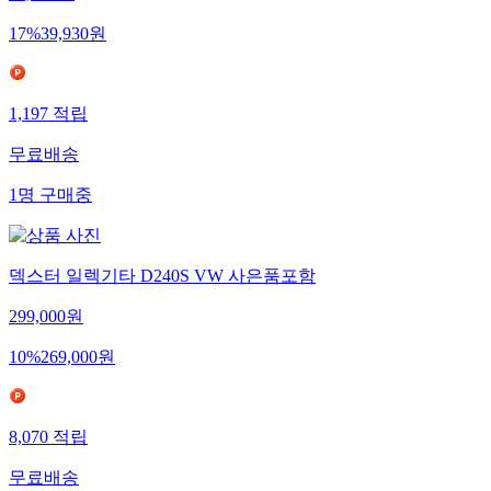
17
%
39,930
원
1,197
적립
무료배송
1
명
구매중
덱스터 일렉기타 D240S VW 사은품포함
299,000
원
10
%
269,000
원
8,070
적립
무료배송