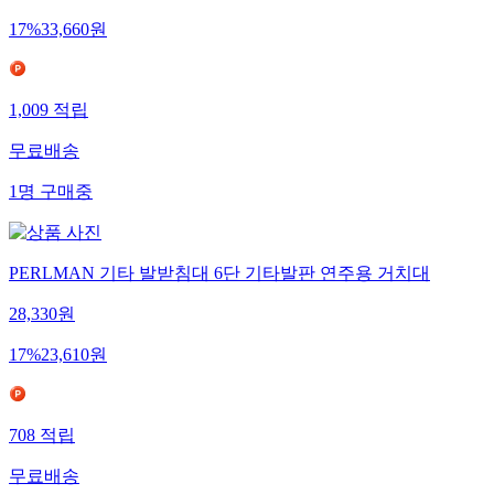
17
%
33,660
원
1,009
적립
무료배송
1
명
구매중
PERLMAN 기타 발받침대 6단 기타발판 연주용 거치대
28,330
원
17
%
23,610
원
708
적립
무료배송