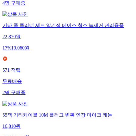
4
명
구매중
기타 줄 클리너 세트 악기점 베이스 청소 녹제거 관리용품
22,870
원
17
%
19,060
원
571
적립
무료배송
2
명
구매중
55잭 기타케이블 10M 플러그 변환 연장 마이크 캐논
16,810
원