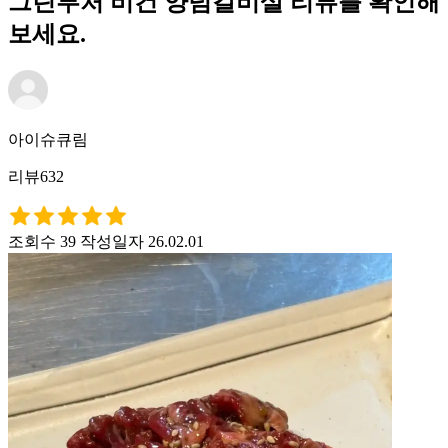
그린부처 비건 양념갈비살 리뷰를 확인해
보세요.
아이슈큐림
리뷰632
조회수 39
작성일자 26.02.01