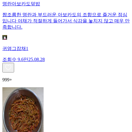
명란아보카도덮밥
짭조름한 명란과 부드러운 아보카도의 조합으로 즐거운 점심
입니다 야채가 적절하게 들어가서 식감을 놓치지 않고 매우 만
족합니다.
귀염그잡채1
조회수
9.6만
25.08.28
999+