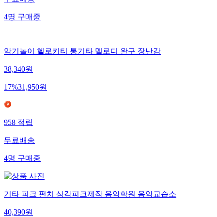
무료배송
4
명
구매중
악기놀이 헬로키티 통기타 멜로디 완구 장난감
38,340
원
17
%
31,950
원
958
적립
무료배송
4
명
구매중
기타 피크 펀치 삼각피크제작 음악학원 음악교습소
40,390
원