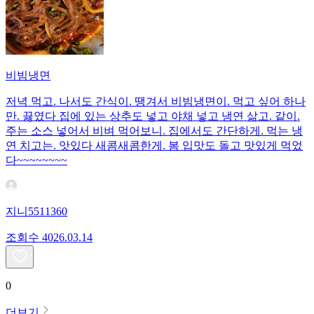
비빔냉면
저녁 먹고. 나서도 간식이. 땡겨서 비빔냉면이. 먹고 싶어 하나
만. 끓였다 집에 있는 상추도 넣고 야채 넣고 냉연 삶고. 같이.
주는 소스 넣어서 비벼 먹어보니. 집에서도 간단하게. 먹는 냉
연 치고는. 앗있다 새콤새콤한게. 봄 입맛도 돌고 맛있게 먹었
다~~~~~~~~
지니5511360
조회수
40
26.03.14
0
더보기