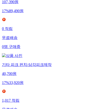
107,390
원
17
%
89,490
원
0
적립
무료배송
0
명
구매중
기타 피크 펀치/삼각피크제작
40,700
원
17
%
33,920
원
1,017
적립