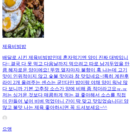
제육비빔밥
배달로 시킨 제육비빔밥인데 혼자먹기엔 양이 진짜 대박입니
다;; 결국 다 못 먹고 다음날까지 먹으려고 따로 남겨두었을 만
큼 혜자로운 양이에요! 뚜껑 열자마자 불향이 훅 나는데 고기
맛이 인위적이지 않고 숯불 맛이라 참 맛있네요~!특히 계란후
라이 2개 올려주는 센스는 굳!! ​다만 밥이랑 야채 양이 워낙 많
다 보니까 기본 고추장 소스가 양에 비해 좀 적더라고요ㅠ.ㅠ
저는 싱거운 것보다 매콤하게 먹는 걸 좋아해서 소스를 직접
더 만들어 넣어 비벼 먹었더니 간이 딱 맞고 맛있었습니다! 양
많고 불맛 나는 제육 좋아하시면 꼭 드셔보세요~^^
으앵