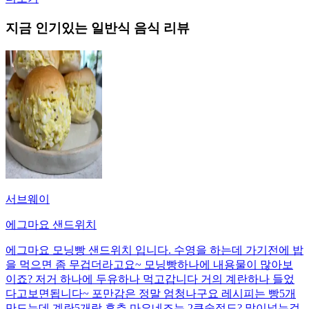
지금 인기있는
일반식
음식 리뷰
서브웨이
에그마요 샌드위치
에그마요 모닝빵 샌드위치 입니다. 수영을 하는데 가기전에 밥
을 먹으면 좀 무겁더라고요~ 모닝빵하나에 내용물이 많아보
이죠? 저거 하나에 두유하나 먹고갑니다 거의 계란하나 들었
다고보면됩니다~ 포만감은 정말 엄청나구요 레시피는 빵5개
만드는데 계란5개랑 후추 마요네즈는 2큰술정도? 많이넣는걸