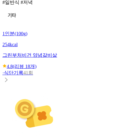
#일반식 #저녁
1인분(100g)
254kcal
그린부처
비건 양념갈비살
4.8
(리뷰
18
개)
·
식단기록
41회