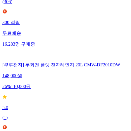
(
306
)
300
적립
무료배송
16,283
명
구매중
[쿠쿠전자] 무회전 플랫 전자레인지 20L CMW-DF2010DW
148,000
원
26
%
110,000
원
5.0
(
1
)