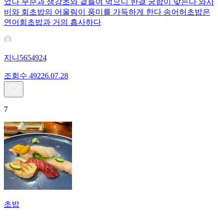
었다 무순과 생강초와 곁들여 먹으니 한결 궁합이 맞는다 와사
비와 회초밥의 어울림이 풍미를 가득하게 한다 송어허초밥은
연어회초밥과 거의 흡사하다
지니5654924
조회수
492
26.07.28
7
초밥