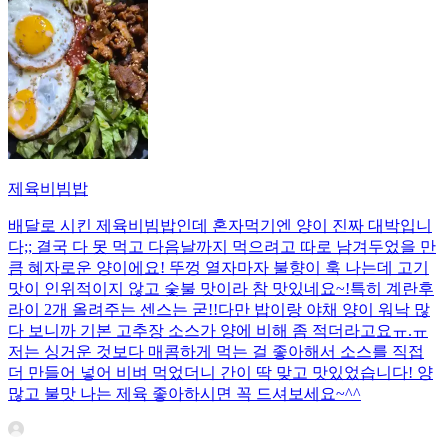
제육비빔밥
배달로 시킨 제육비빔밥인데 혼자먹기엔 양이 진짜 대박입니
다;; 결국 다 못 먹고 다음날까지 먹으려고 따로 남겨두었을 만
큼 혜자로운 양이에요! 뚜껑 열자마자 불향이 훅 나는데 고기
맛이 인위적이지 않고 숯불 맛이라 참 맛있네요~!특히 계란후
라이 2개 올려주는 센스는 굳!! ​다만 밥이랑 야채 양이 워낙 많
다 보니까 기본 고추장 소스가 양에 비해 좀 적더라고요ㅠ.ㅠ
저는 싱거운 것보다 매콤하게 먹는 걸 좋아해서 소스를 직접
더 만들어 넣어 비벼 먹었더니 간이 딱 맞고 맛있었습니다! 양
많고 불맛 나는 제육 좋아하시면 꼭 드셔보세요~^^