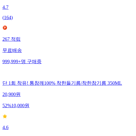
4.7
(
164
)
267
적립
무료배송
999,999+
명
구매중
단 1회 착유! 통참깨100% 착한들기름/착한참기름 350ML
20,900
원
52
%
10,000
원
4.6