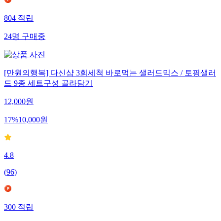
804
적립
24
명
구매중
[만원의행복] 다신샵 3회세척 바로먹는 샐러드믹스 / 토핑샐러
드 9종 세트구성 골라담기
12,000
원
17
%
10,000
원
4.8
(
96
)
300
적립