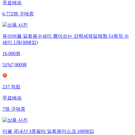
무료배송
6,772
명
구매중
퓨어버블 일회용수세미 뽑아쓰는 강력세제일체형 다목적 수
세미 1개(30매입)
16,000
원
51
%
7,900
원
237
적립
무료배송
7
명
구매중
미쉘 국내산 3중필터 일회용마스크 100매입