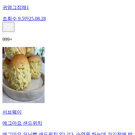
귀염그잡채1
조회수
9.5만
25.08.28
999+
서브웨이
에그마요 샌드위치
에그마요 모닝빵 샌드위치 입니다. 수영을 하는데 가기전에 밥