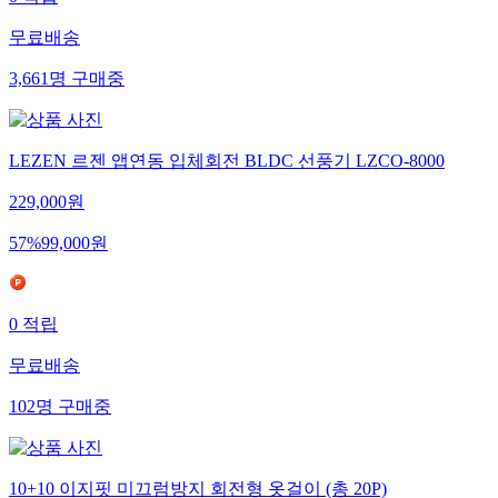
0
적립
무료배송
3,661
명
구매중
LEZEN 르젠 앱연동 입체회전 BLDC 선풍기 LZCO-8000
229,000
원
57
%
99,000
원
0
적립
무료배송
102
명
구매중
10+10 이지핏 미끄럼방지 회전형 옷걸이 (총 20P)