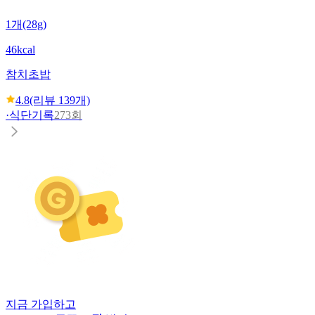
1개(28g)
46kcal
참치초밥
4.8
(리뷰
139
개)
·
식단기록
273회
지금 가입하고