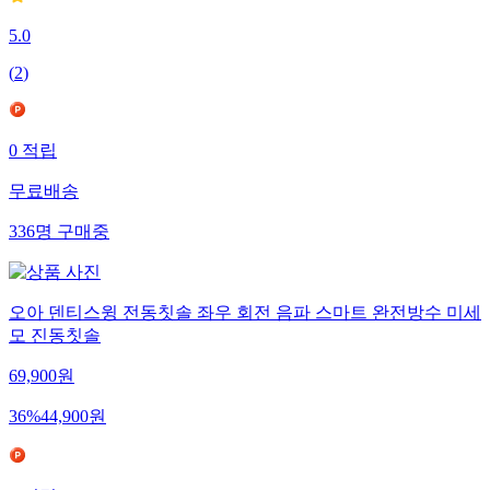
5.0
(
2
)
0
적립
무료배송
336
명
구매중
오아 덴티스윙 전동칫솔 좌우 회전 음파 스마트 완전방수 미세
모 진동칫솔
69,900
원
36
%
44,900
원