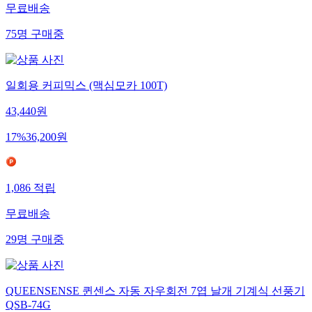
무료배송
75
명
구매중
일회용 커피믹스 (맥심모카 100T)
43,440
원
17
%
36,200
원
1,086
적립
무료배송
29
명
구매중
QUEENSENSE 퀸센스 자동 자우회전 7엽 날개 기계식 선풍기
QSB-74G