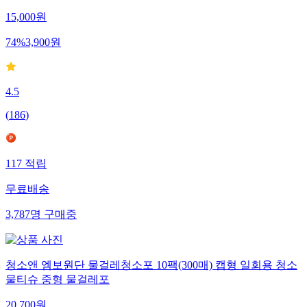
15,000
원
74
%
3,900
원
4.5
(
186
)
117
적립
무료배송
3,787
명
구매중
청소앤 엠보원단 물걸레청소포 10팩(300매) 캡형 일회용 청소
물티슈 중형 물걸레포