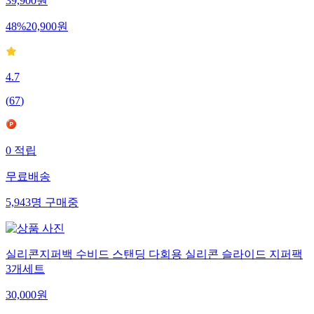
39,900
원
48
%
20,900
원
4.7
(
67
)
0
적립
무료배송
5,943
명
구매중
실리콘지퍼백 수비드 스탠딩 다회용 실리콘 슬라이드 지퍼팩
3개세트
30,000
원