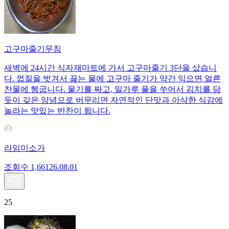
고구마줄기무침
새벽에 24시간 식자재마트에 가서 고구마줄기 3단을 샀습니
다. 껍질을 벗겨서 끓는 물에 고구마 줄기가 약간 익으면 얼른
찬물에 헹굽니다. 물기를 짜고, 밀가루 풀을 쑤어서 김치를 담
듯이 갖은 양념으로 버무리면 자연적인 단맛과 아삭한 식감에
놀라는 맛있는 반찬이 됩니다.
라임미소가
조회수
1,661
26.08.01
25