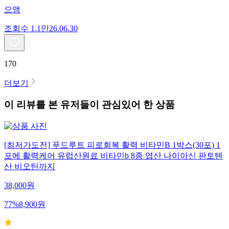
으앵
조회수
1.1만
26.06.30
170
더보기
이 리뷰를 본 유저들이 관심있어 한 상품
[최저가도전] 푸드루트 피로회복 활력 비타민B 1박스(30포) 1
포에 활력케어 유럽산원료 비타민b 8종 엽산 나이아신 판토텐
산 비오틴까지
38,000
원
77
%
8,900
원