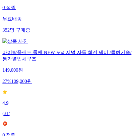
0
적립
무료배송
352
명
구매중
바이탈플랜트 롤팬 NEW 오리지널 자동 회전 냄비 /특허기술/
통가열입체구조
149,000
원
27
%
109,000
원
4.9
(
31
)