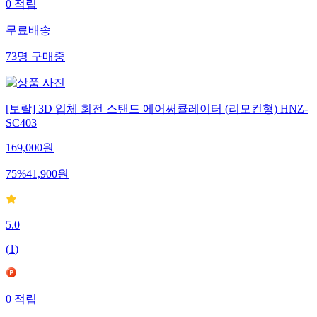
0
적립
무료배송
73
명
구매중
[보랄] 3D 입체 회전 스탠드 에어써큘레이터 (리모컨형) HNZ-
SC403
169,000
원
75
%
41,900
원
5.0
(
1
)
0
적립