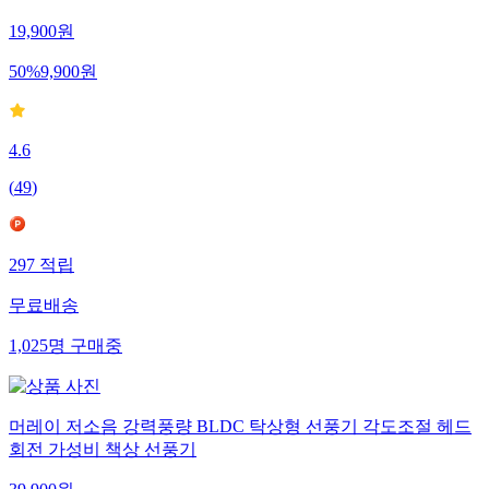
19,900
원
50
%
9,900
원
4.6
(
49
)
297
적립
무료배송
1,025
명
구매중
머레이 저소음 강력풍량 BLDC 탁상형 선풍기 각도조절 헤드
회전 가성비 책상 선풍기