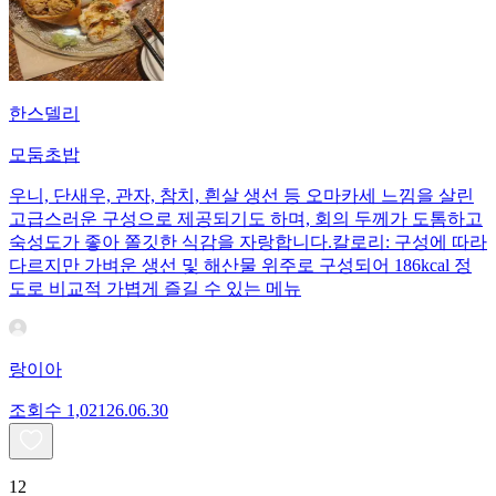
한스델리
모둠초밥
우니, 단새우, 관자, 참치, 흰살 생선 등 오마카세 느낌을 살린
고급스러운 구성으로 제공되기도 하며, 회의 두께가 도톰하고
숙성도가 좋아 쫄깃한 식감을 자랑합니다.칼로리: 구성에 따라
다르지만 가벼운 생선 및 해산물 위주로 구성되어 186kcal 정
도로 비교적 가볍게 즐길 수 있는 메뉴
랑이아
조회수
1,021
26.06.30
12