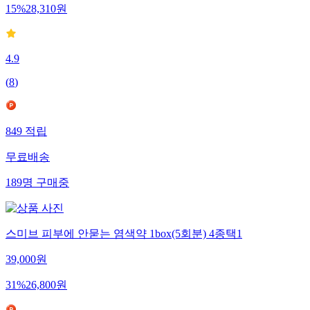
15
%
28,310
원
4.9
(
8
)
849
적립
무료배송
189
명
구매중
스미브 피부에 안묻는 염색약 1box(5회분) 4종택1
39,000
원
31
%
26,800
원