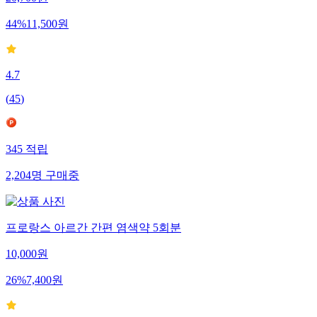
20,700
원
44
%
11,500
원
4.7
(
45
)
345
적립
2,204
명
구매중
프로랑스 아르간 간편 염색약 5회분
10,000
원
26
%
7,400
원