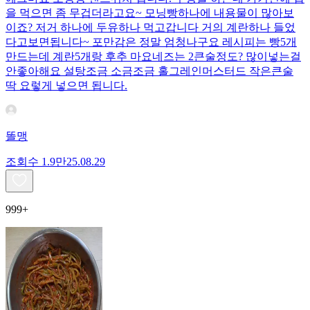
을 먹으면 좀 무겁더라고요~ 모닝빵하나에 내용물이 많아보
이죠? 저거 하나에 두유하나 먹고갑니다 거의 계란하나 들었
다고보면됩니다~ 포만감은 정말 엄청나구요 레시피는 빵5개
만드는데 계란5개랑 후추 마요네즈는 2큰술정도? 많이넣는걸
안좋아해요 설탕조금 소금조금 홀그레인머스터드 작은큰술
딱 요렇게 넣으면 됩니다.
똘맹
조회수
1.9만
25.08.29
999+