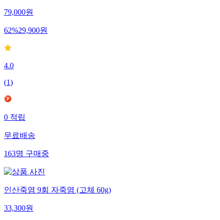
79,000
원
62
%
29,900
원
4.0
(
1
)
0
적립
무료배송
163
명
구매중
인산죽염 9회 자죽염 (고체 60g)
33,300
원