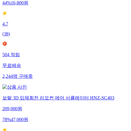
44
%
16,800
원
4.7
(
38
)
504
적립
무료배송
2,244
명
구매중
보랄 3D 입체회전 리모컨 에어 서큘레이터 HNZ-SC403
209,000
원
78
%
47,000
원