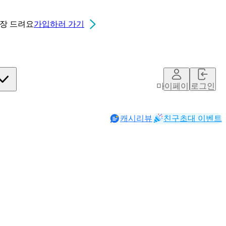
0장
드려요
가입하러 가기
마이페이지
로그인
캐시리뷰
친구초대 이벤트