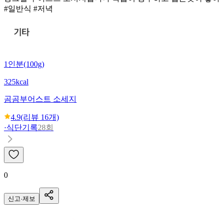
#일반식 #저녁
1인분(100g)
325kcal
곰곰
부어스트 소세지
4.9
(리뷰
16
개)
·
식단기록
28회
0
신고·제보