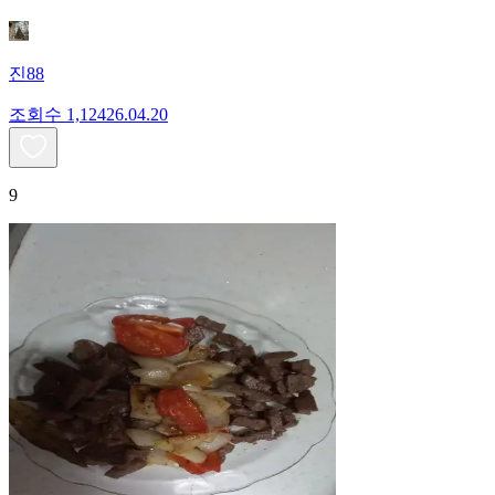
진88
조회수
1,124
26.04.20
9