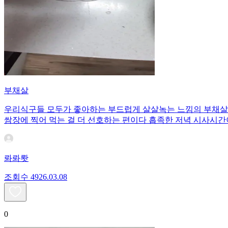
부채살
우리식구들 모두가 좋아하는 부드럽게 살살녹는 느낌의 부채살..
쌈장에 찍어 먹는 걸 더 선호하는 편이다 흡족한 저녁 시사시
롸롸뢋
조회수
49
26.03.08
0