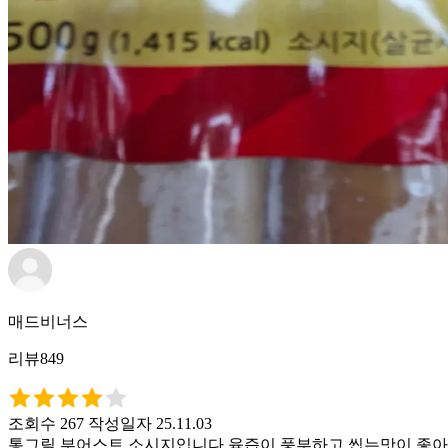
매드비너스
리뷰849
조회수 267
작성일자 25.11.03
통그릴 부어스트 소시지입니다 육즙이 풍부하고 씹는맛이 좋아