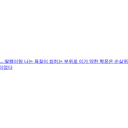
. 딸램이랑 나는 육질이 씹히는 부위로 이가 약한 짝꿍은 순살
간이었다