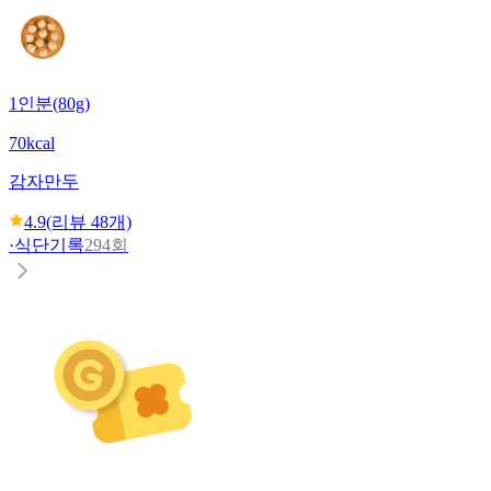
1인분(80g)
70kcal
감자만두
4.9
(리뷰
48
개)
·
식단기록
294회