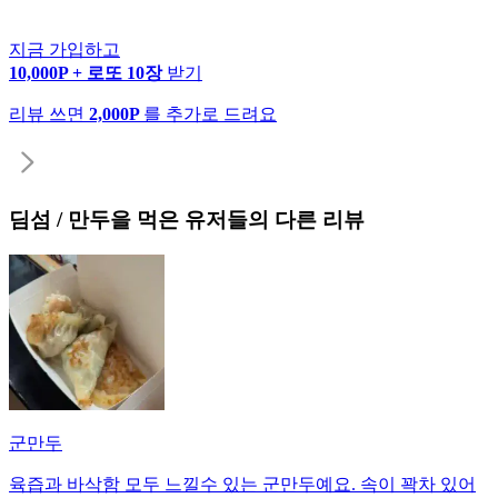
지금 가입하고
10,000P + 로또 10장
받기
리뷰 쓰면
2,000P
를 추가로 드려요
딤섬 / 만두
을 먹은 유저들의 다른 리뷰
군만두
육즙과 바삭함 모두 느낄수 있는 군만두예요. 속이 꽉차 있어