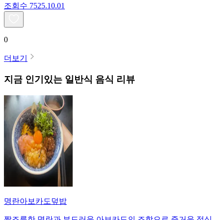
조회수
75
25.10.01
0
더보기
지금 인기있는
일반식
음식 리뷰
명란아보카도덮밥
짭조름한 명란과 부드러운 아보카도의 조합으로 즐거운 점심