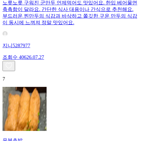
노릇노릇 구워진 군만두 언제먹어도 맛있어요. 한입 베어물면
축촉함이 달라요. 간단한 식사 대용이나 간식으로 추천해요.
부드러운 찐만두의 식감과 바삭하고 쫄깃한 구운 만두의 식감
이 동시에 느껴져 정말 맛있어요.
지니5287977
조회수
406
26.07.27
7
유부초밥