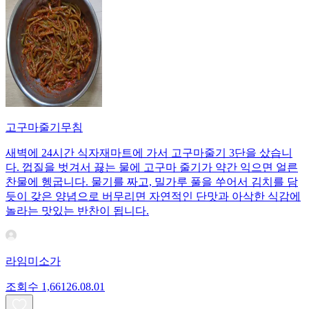
고구마줄기무침
새벽에 24시간 식자재마트에 가서 고구마줄기 3단을 샀습니
다. 껍질을 벗겨서 끓는 물에 고구마 줄기가 약간 익으면 얼른
찬물에 헹굽니다. 물기를 짜고, 밀가루 풀을 쑤어서 김치를 담
듯이 갖은 양념으로 버무리면 자연적인 단맛과 아삭한 식감에
놀라는 맛있는 반찬이 됩니다.
라임미소가
조회수
1,661
26.08.01