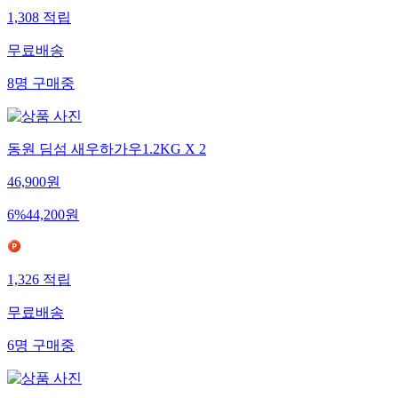
1,308
적립
무료배송
8
명
구매중
동원 딤섬 새우하가우1.2KG X 2
46,900
원
6
%
44,200
원
1,326
적립
무료배송
6
명
구매중