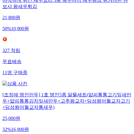
바삭하게 튀긴 새우요리 3종 복주머니 새우딤섬 튀겨나온 멘
보샤 왕새우튀김
21,800
원
50
%
10,900
원
327
적립
무료배송
11
명
구매중
[조정애 명인만두] 1호 명인5종 알뜰세트(얇피통통고기잎새만
두+얇피통통김치잎새만두+고추왕교자+딤섬왕어혈교자고기
+딤섬왕어혈교자통새우)
25,000
원
32
%
16,900
원