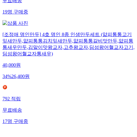
무료배송
19
명
구매중
[조정애 명인만두] 4호 명인 8종 인생만두세트 (얇피통통고기
잎새만두,얇피통통김치잎새만두,얇피통통갈비맛만두,얇피통
통새우만두,김말이맛왕교자,고추왕교자,딤섬왕어혈교자고기,
딤섬왕어혈교자통새우)
40,000
원
34
%
26,400
원
792
적립
무료배송
17
명
구매중