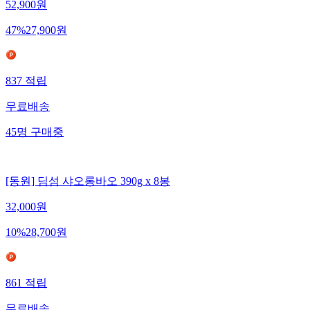
52,900
원
47
%
27,900
원
837
적립
무료배송
45
명
구매중
[동원] 딤섬 샤오롱바오 390g x 8봉
32,000
원
10
%
28,700
원
861
적립