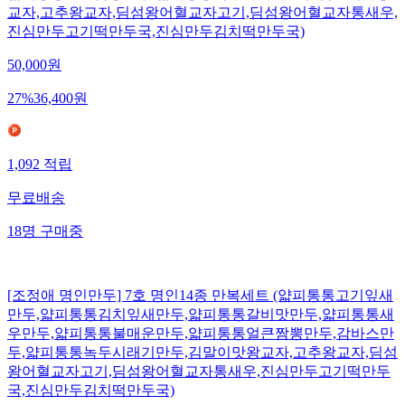
교자,고추왕교자,딤섬왕어혈교자고기,딤섬왕어혈교자통새우,
진심만두고기떡만두국,진심만두김치떡만두국)
50,000
원
27
%
36,400
원
1,092
적립
무료배송
18
명
구매중
[조정애 명인만두] 7호 명인14종 만복세트 (얇피통통고기잎새
만두,얇피통통김치잎새만두,얇피통통갈비맛만두,얇피통통새
우만두,얇피통통불매운만두,얇피통통얼큰짬뽕만두,감바스만
두,얇피통통녹두시래기만두,김말이맛왕교자,고추왕교자,딤섬
왕어혈교자고기,딤섬왕어혈교자통새우,진심만두고기떡만두
국,진심만두김치떡만두국)