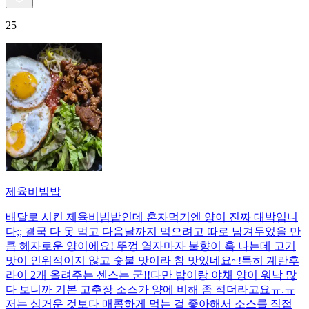
25
제육비빔밥
배달로 시킨 제육비빔밥인데 혼자먹기엔 양이 진짜 대박입니
다;; 결국 다 못 먹고 다음날까지 먹으려고 따로 남겨두었을 만
큼 혜자로운 양이에요! 뚜껑 열자마자 불향이 훅 나는데 고기
맛이 인위적이지 않고 숯불 맛이라 참 맛있네요~!특히 계란후
라이 2개 올려주는 센스는 굳!! ​다만 밥이랑 야채 양이 워낙 많
다 보니까 기본 고추장 소스가 양에 비해 좀 적더라고요ㅠ.ㅠ
저는 싱거운 것보다 매콤하게 먹는 걸 좋아해서 소스를 직접