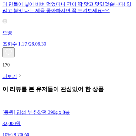
더 만들어 넣어 비벼 먹었더니 간이 딱 맞고 맛있었습니다! 양
많고 불맛 나는 제육 좋아하시면 꼭 드셔보세요~^^
으앵
조회수
1.1만
26.06.30
170
더보기
이 리뷰를 본 유저들이 관심있어 한 상품
[동원] 딤섬 부추창펀 390g x 8봉
32,000
원
10
%
28,700
원