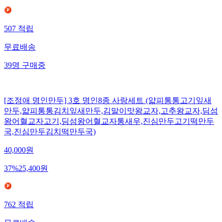
507
적립
무료배송
39
명
구매중
[조정애 명인만두] 3호 명인8종 사랑세트 (얇피통통고기잎새
만두,얇피통통김치잎새만두,김말이맛왕교자,고추왕교자,딤섬
왕어혈교자고기,딤섬왕어혈교자통새우,진심만두고기떡만두
국,진심만두김치떡만두국)
40,000
원
37
%
25,400
원
762
적립