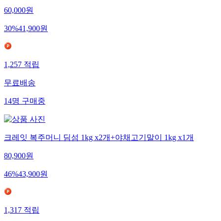
60,000
원
30
%
41,900
원
1,257
적립
무료배송
14
명
구매중
크레잇 복주머니 딤섬 1kg x2개+야채고기말이 1kg x1개
80,900
원
46
%
43,900
원
1,317
적립