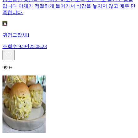
입니다 야채가 적절하게 들어가서 식감을 놓치지 않고 매우 만
족합니다.
귀염그잡채1
조회수
9.5만
25.08.28
999+