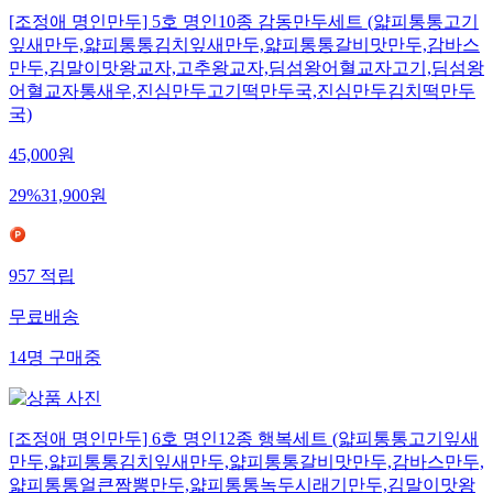
[조정애 명인만두] 5호 명인10종 감동만두세트 (얇피통통고기
잎새만두,얇피통통김치잎새만두,얇피통통갈비맛만두,감바스
만두,김말이맛왕교자,고추왕교자,딤섬왕어혈교자고기,딤섬왕
어혈교자통새우,진심만두고기떡만두국,진심만두김치떡만두
국)
45,000
원
29
%
31,900
원
957
적립
무료배송
14
명
구매중
[조정애 명인만두] 6호 명인12종 행복세트 (얇피통통고기잎새
만두,얇피통통김치잎새만두,얇피통통갈비맛만두,감바스만두,
얇피통통얼큰짬뽕만두,얇피통통녹두시래기만두,김말이맛왕