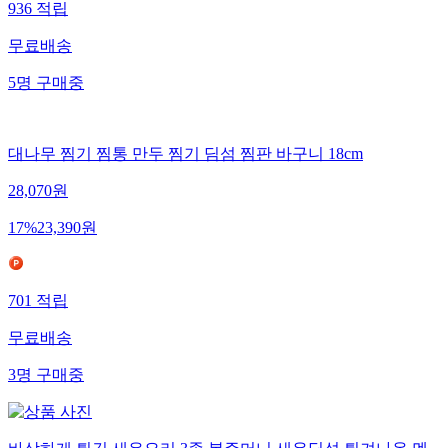
936
적립
무료배송
5
명
구매중
대나무 찜기 찜통 만두 찜기 딤섬 찜판 바구니 18cm
28,070
원
17
%
23,390
원
701
적립
무료배송
3
명
구매중