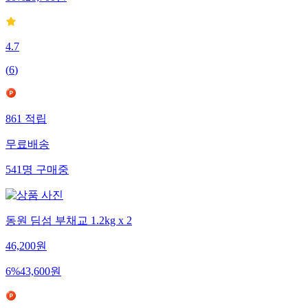
4.7
(
6
)
861
적립
무료배송
541
명
구매중
동원 딤섬 부채교 1.2kg x 2
46,200
원
6
%
43,600
원