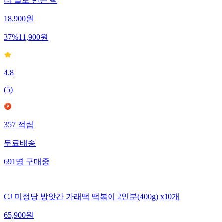
리 밀로 만든 떡
18,900
원
37
%
11,900
원
4.8
(
5
)
357
적립
무료배송
691
명
구매중
CJ 미정당 방앗간 가래떡 떡볶이 2인분(400g) x10개
65,900
원