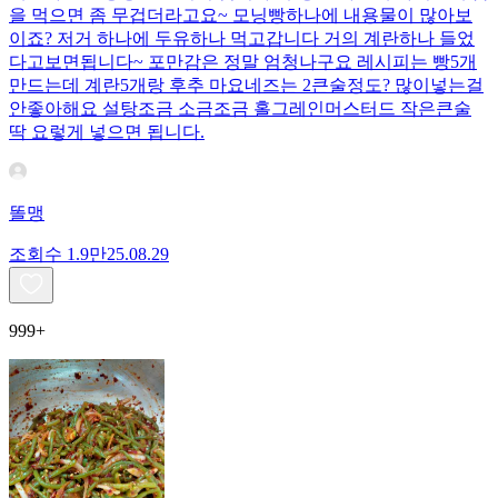
을 먹으면 좀 무겁더라고요~ 모닝빵하나에 내용물이 많아보
이죠? 저거 하나에 두유하나 먹고갑니다 거의 계란하나 들었
다고보면됩니다~ 포만감은 정말 엄청나구요 레시피는 빵5개
만드는데 계란5개랑 후추 마요네즈는 2큰술정도? 많이넣는걸
안좋아해요 설탕조금 소금조금 홀그레인머스터드 작은큰술
딱 요렇게 넣으면 됩니다.
똘맹
조회수
1.9만
25.08.29
999+