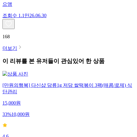
으앵
조회수
1.1만
26.06.30
168
더보기
이 리뷰를 본 유저들이 관심있어 한 상품
[만원의행복] 다신샵 당류1g 저당 쌀떡볶이 3팩(매콤/로제) 식
단관리
15,000
원
33
%
10,000
원
4.6