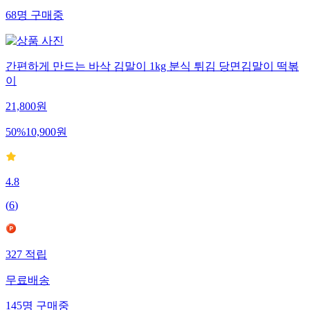
68
명
구매중
간편하게 만드는 바삭 김말이 1kg 분식 튀김 당면김말이 떡볶
이
21,800
원
50
%
10,900
원
4.8
(
6
)
327
적립
무료배송
145
명
구매중