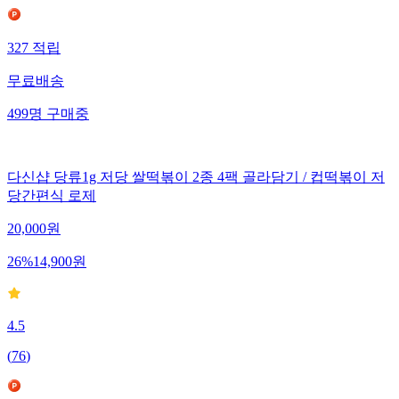
327
적립
무료배송
499
명
구매중
다신샵 당류1g 저당 쌀떡볶이 2종 4팩 골라담기 / 컵떡볶이 저
당간편식 로제
20,000
원
26
%
14,900
원
4.5
(
76
)