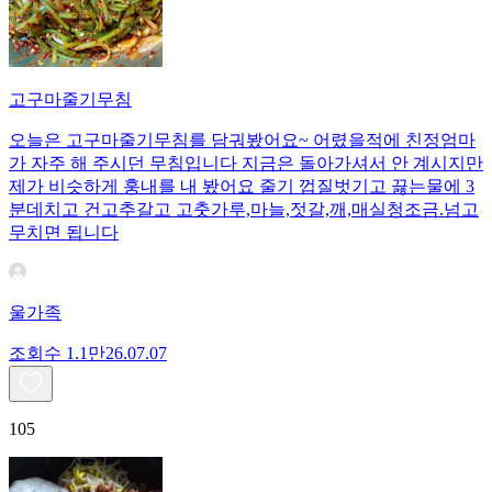
고구마줄기무침
오늘은 고구마줄기무침를 담궈봤어요~ 어렸을적에 친정엄마
가 자주 해 주시던 무침입니다 지금은 돌아가셔서 안 계시지만
제가 비슷하게 훙내를 내 봤어요 줄기 껍질벗기고 끓는물에 3
분데치고 건고추갈고 고춧가루,마늘,젓갈,깨,매실청조금.넘고
무치면 됩니다
울가족
조회수
1.1만
26.07.07
105