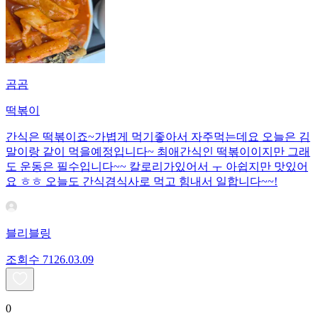
곰곰
떡볶이
간식은 떡볶이죠~가볍게 먹기좋아서 자주먹는데요 오늘은 김
말이랑 같이 먹을예정입니다~ 최애간식인 떡볶이이지만 그래
도 운동은 필수입니다~~ 칼로리가있어서 ㅜ 아쉽지만 맛있어
요 ㅎㅎ 오늘도 간식겸식사로 먹고 힘내서 일합니다~~!
블리블링
조회수
71
26.03.09
0