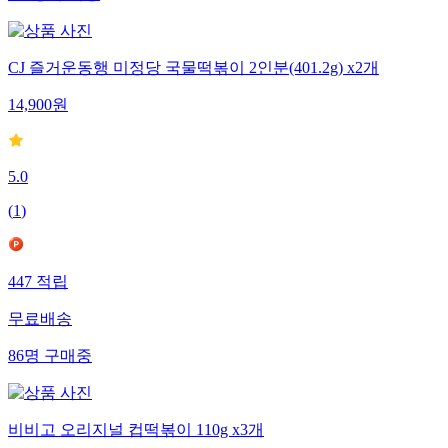
CJ 즐거운동행 미정당 국물떡볶이 2인분(401.2g) x2개
14,900
원
5.0
(
1
)
447
적립
무료배송
86
명
구매중
비비고 오리지널 컵떡볶이 110g x3개