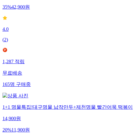
35
%
42,900
원
4.0
(
2
)
1,287
적립
무료배송
165
명
구매중
1+1 명물특집!대구명물 납작만두+제천명물 빨간어묵 떡볶이
14,900
원
20
%
11,900
원