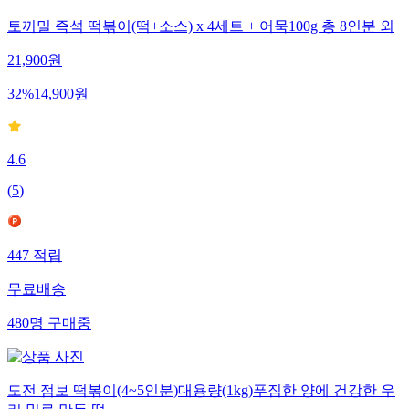
토끼밀 즉석 떡볶이(떡+소스) x 4세트 + 어묵100g 총 8인분 외
21,900
원
32
%
14,900
원
4.6
(
5
)
447
적립
무료배송
480
명
구매중
도전 점보 떡볶이(4~5인분)대용량(1kg)푸짐한 양에 건강한 우