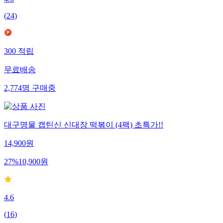
(
24
)
300
적립
무료배송
2,774
명
구매중
대구명물 캡틴신 신대장 떡볶이 (4팩) 초특가!!
14,900
원
27
%
10,900
원
4.6
(
16
)