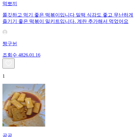
먹뽀끼
쫄깃하고 먹기 좋은 떡볶이입니다 밀떡 식감도 좋고 무난하게
즐기기 좋은 떡볶이 밀키트입니다. 계란 추가해서 먹었어요
짱구뉜
조회수
48
26.01.16
1
곰곰