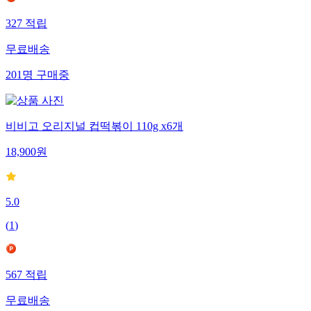
327
적립
무료배송
201
명
구매중
비비고 오리지널 컵떡볶이 110g x6개
18,900
원
5.0
(
1
)
567
적립
무료배송