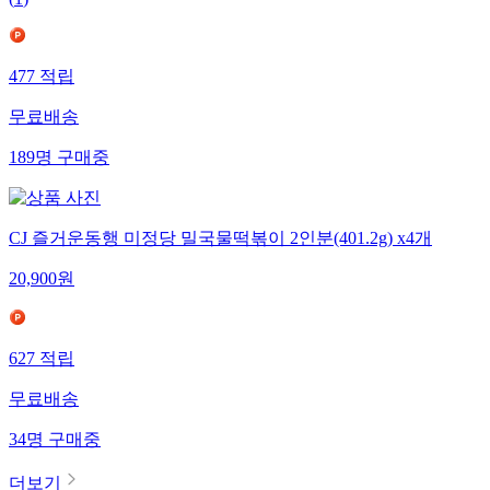
(
1
)
477
적립
무료배송
189
명
구매중
CJ 즐거운동행 미정당 밀국물떡볶이 2인분(401.2g) x4개
20,900
원
627
적립
무료배송
34
명
구매중
더보기