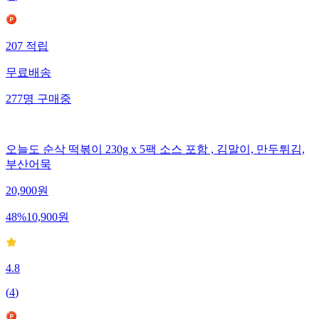
207
적립
무료배송
277
명
구매중
오늘도 순삭 떡볶이 230g x 5팩 소스 포함 , 김말이, 만두튀김,
부산어묵
20,900
원
48
%
10,900
원
4.8
(
4
)