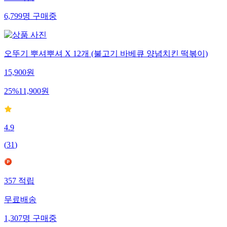
6,799
명
구매중
오뚜기 뿌셔뿌셔 X 12개 (불고기 바베큐 양념치킨 떡볶이)
15,900
원
25
%
11,900
원
4.9
(
31
)
357
적립
무료배송
1,307
명
구매중