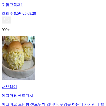
귀염그잡채1
조회수
9.5만
25.08.28
999+
서브웨이
에그마요 샌드위치
에그마요 모닝빵 샌드위치 입니다. 수영을 하는데 가기전에 밥