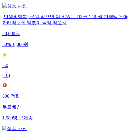
[만원의행복] 구워 먹으면 더 맛있는 100% 우리쌀 가래떡 700g
가래떡구이 떡볶이 물떡 떡꼬치
20,000
원
50
%
10,000
원
5.0
(
10
)
300
적립
무료배송
1,989
명
구매중