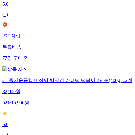
5.0
(
1
)
297
적립
무료배송
77
명
구매중
CJ 즐거운동행 미정당 방앗간 가래떡 떡볶이 2인분(400g) x2개
32,900
원
52
%
15,900
원
5.0