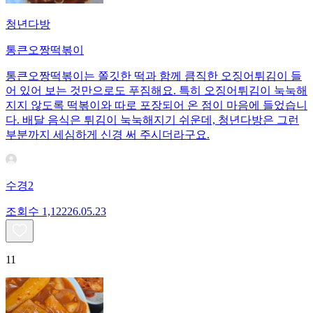
청년다방
통큰오짱떡볶이
통큰오짱떡볶이는 쫄깃한 떡과 함께 큼직한 오징어튀김이 들
어 있어 보는 것만으로도 푸짐해요. 특히 오징어튀김이 눅눅해
지지 않도록 떡볶이와 따로 포장되어 온 점이 마음에 들었습니
다. 배달 음식은 튀김이 눅눅해지기 쉬운데, 청년다방은 그런
부분까지 세심하게 신경 써 주시더라구요.
수경2
조회수
1,122
26.05.23
11