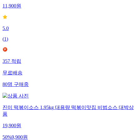
11,900
원
5.0
(
1
)
357
적립
무료배송
80
명
구매중
진미 떡볶이소스 1.95kg 대용량 떡볶이맛집 비법소스 대박상
품
19,900
원
50
%
9,900
원