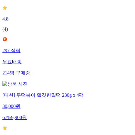
4.8
(
4
)
297
적립
무료배송
214
명
구매중
[대한] 무떡볶이 쫄깃한밀떡 230g x 4팩
30,000
원
67
%
9,900
원