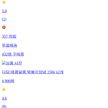
5.0
(
1
)
357
적립
무료배송
432
명
구매중
다담 매콤달콤 떡볶이양념 150g x2개
6,900
원
4.6
(
8
)