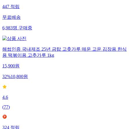
447
적립
무료배송
6,983
명
구매중
해썹인증 국내제조 25년 금탑 고춧가루 매운 고운 김장용 한식
용 떡볶이용 고추가루 1kg
15,900
원
32
%
10,800
원
4.6
(
77
)
324
적립