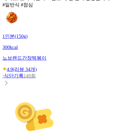
#일반식 #점심
1인분(150g)
300kcal
노브랜드
간장떡볶이
4.9
(리뷰
34
개)
·
식단기록
149회