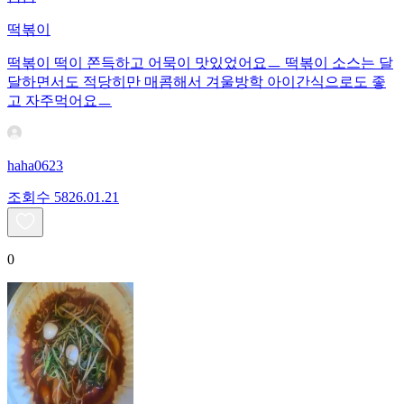
떡볶이
떡볶이 떡이 쫀득하고 어묵이 맛있었어요ㅡ 떡볶이 소스는 달
달하면서도 적당히만 매콤해서 겨울방학 아이간식으로도 좋
고 자주먹어요ㅡ
haha0623
조회수
58
26.01.21
0