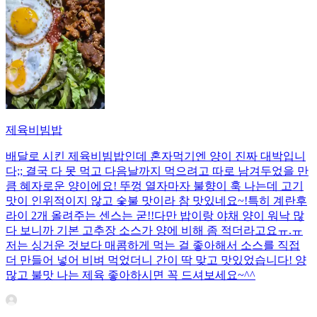
제육비빔밥
배달로 시킨 제육비빔밥인데 혼자먹기엔 양이 진짜 대박입니
다;; 결국 다 못 먹고 다음날까지 먹으려고 따로 남겨두었을 만
큼 혜자로운 양이에요! 뚜껑 열자마자 불향이 훅 나는데 고기
맛이 인위적이지 않고 숯불 맛이라 참 맛있네요~!특히 계란후
라이 2개 올려주는 센스는 굳!! ​다만 밥이랑 야채 양이 워낙 많
다 보니까 기본 고추장 소스가 양에 비해 좀 적더라고요ㅠ.ㅠ
저는 싱거운 것보다 매콤하게 먹는 걸 좋아해서 소스를 직접
더 만들어 넣어 비벼 먹었더니 간이 딱 맞고 맛있었습니다! 양
많고 불맛 나는 제육 좋아하시면 꼭 드셔보세요~^^