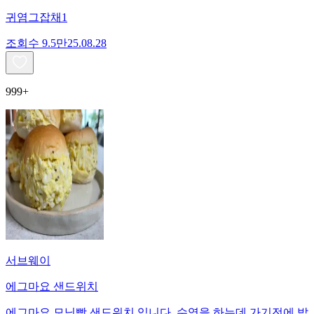
귀염그잡채1
조회수
9.5만
25.08.28
999+
서브웨이
에그마요 샌드위치
에그마요 모닝빵 샌드위치 입니다. 수영을 하는데 가기전에 밥