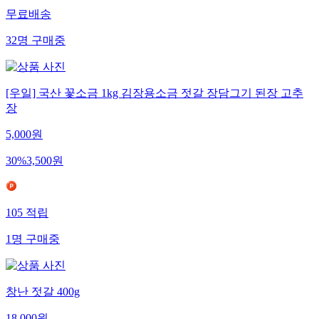
무료배송
32
명
구매중
[우일] 국산 꽃소금 1kg 김장용소금 젓갈 장담그기 된장 고추
장
5,000
원
30
%
3,500
원
105
적립
1
명
구매중
창난 젓갈 400g
18,000
원