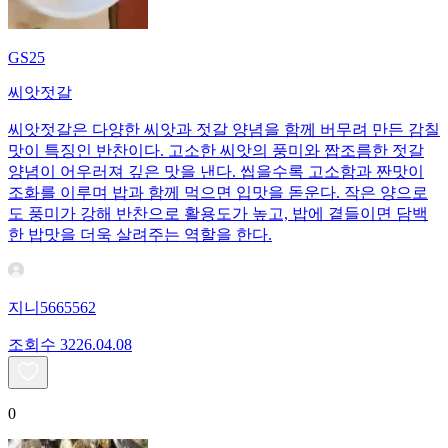
GS25
씨앗젓갈
씨앗젓갈은 다양한 씨앗과 젓갈 양념을 함께 버무려 만든 감칠
맛이 특징인 반찬이다. 고소한 씨앗의 풍미와 짭조름한 젓갈
양념이 어우러져 깊은 맛을 낸다. 씹을수록 고소함과 짠맛이
조화를 이루며 밥과 함께 먹으면 입맛을 돋운다. 작은 양으로
도 풍미가 강해 반찬으로 활용도가 높고, 밥에 곁들이면 담백
한 밥맛을 더욱 살려주는 역할을 한다.
지니5665562
조회수
32
26.04.08
0