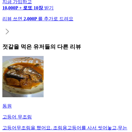
지금 가입하고
10,000P + 로또 10장
받기
리뷰 쓰면
2,000P
를 추가로 드려요
젓갈
을 먹은 유저들의 다른 리뷰
동원
고등어 무조림
고등어무조림을 했어요. 조림용고등어를 사서 씻어놓고,무는