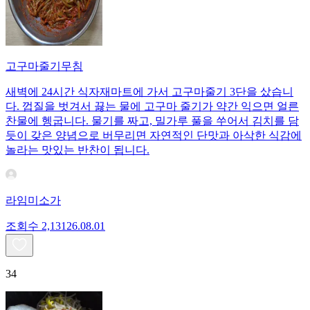
고구마줄기무침
새벽에 24시간 식자재마트에 가서 고구마줄기 3단을 샀습니
다. 껍질을 벗겨서 끓는 물에 고구마 줄기가 약간 익으면 얼른
찬물에 헹굽니다. 물기를 짜고, 밀가루 풀을 쑤어서 김치를 담
듯이 갖은 양념으로 버무리면 자연적인 단맛과 아삭한 식감에
놀라는 맛있는 반찬이 됩니다.
라임미소가
조회수
2,131
26.08.01
34