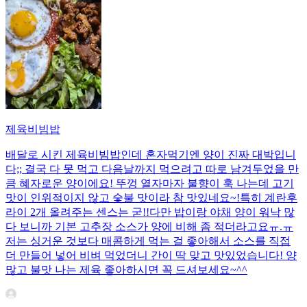
제육비빔밥
배달로 시킨 제육비빔밥인데 혼자먹기엔 양이 진짜 대박입니
다;; 결국 다 못 먹고 다음날까지 먹으려고 따로 남겨두었을 만
큼 혜자로운 양이에요! 뚜껑 열자마자 불향이 훅 나는데 고기
맛이 인위적이지 않고 숯불 맛이라 참 맛있네요~!특히 계란후
라이 2개 올려주는 센스는 굳!! ​다만 밥이랑 야채 양이 워낙 많
다 보니까 기본 고추장 소스가 양에 비해 좀 적더라고요ㅠ.ㅠ
저는 싱거운 것보다 매콤하게 먹는 걸 좋아해서 소스를 직접
더 만들어 넣어 비벼 먹었더니 간이 딱 맞고 맛있었습니다! 양
많고 불맛 나는 제육 좋아하시면 꼭 드셔보세요~^^