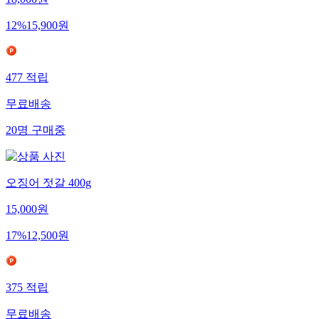
12
%
15,900
원
477
적립
무료배송
20
명
구매중
오징어 젓갈 400g
15,000
원
17
%
12,500
원
375
적립
무료배송