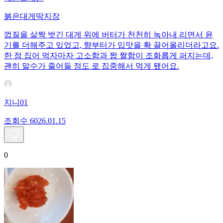
붉은대게딱지장
껍질을 살짝 벗긴 대게 위에 버터가 천천히 녹아내 리면서 윤
기를 더해주고 있었고, 향부터가 입맛을 확 끌어올리더라고요.
한 점 집어 먹자마자 고소함과 짭 짤함이 조화롭게 퍼지는데,
괜히 말수가 줄어들 정도 로 집중해서 먹게 됐어요.
지니01
조회수
60
26.01.15
0