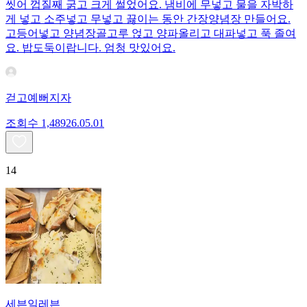
씻어 껍질째 굵고 크게 썰었어요. 냄비에 무넣고 물을 자박하
게 넣고 소주넣고 무넣고 끓이는 동안 간장양념장 만들어요.
고등어넣고 양념장골고루 얹고 양파올리고 대파넣고 푹 졸여
요. 밥도둑이랍니다. 엄청 맛있어요.
걷고예뻐지자
조회수
1,489
26.05.01
14
세븐일레븐