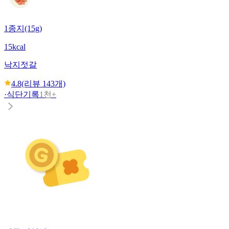
1종지(15g)
15kcal
낙지젓갈
4.8
(리뷰
143
개)
·
식단기록
1천+