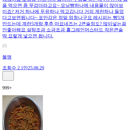
을 먹으면 좀 무겁더라고요~ 모닝빵하나에 내용물이 많아보
이죠? 저거 하나에 두유하나 먹고갑니다 거의 계란하나 들었
다고보면됩니다~ 포만감은 정말 엄청나구요 레시피는 빵5개
만드는데 계란5개랑 후추 마요네즈는 2큰술정도? 많이넣는걸
안좋아해요 설탕조금 소금조금 홀그레인머스터드 작은큰술
딱 요렇게 넣으면 됩니다.
똘맹
조회수
2.1만
25.08.29
999+