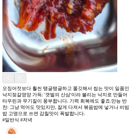
오징어젓보다 훨씬 탱글탱글하고 쫄깃해서 씹는 맛이 일품인
낙지젖갈 ​영양 가득: '갯벌의 산삼'이라 불리는 낙지로 만들어
타우린과 무기질이 풍부합니다. 기력 회복에도 좋죠. ​만능 반
찬: 그냥 먹어도 맛있지만, 잘게 다져서 볶음밥에 넣거나 비빔
밥 고명으로 쓰면 감칠맛이 폭발합니다.
#일반식 #저녁