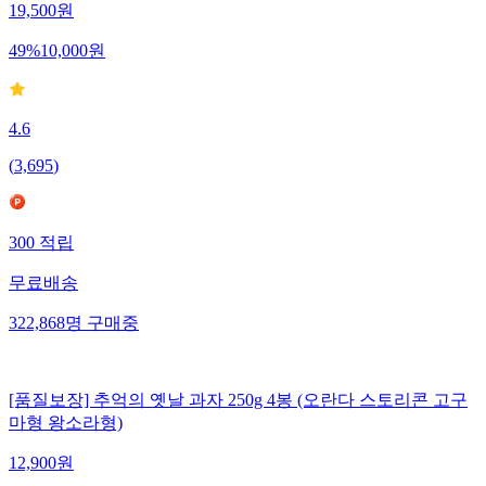
19,500
원
49
%
10,000
원
4.6
(
3,695
)
300
적립
무료배송
322,868
명
구매중
[품질보장] 추억의 옛날 과자 250g 4봉 (오란다 스토리콘 고구
마형 왕소라형)
12,900
원