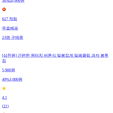
30
%
20,900
원
627
적립
무료배송
23
명
구매중
[삼천원] 간편한 원터치 버튼식 밀봉집게 밀폐클립 과자 봉투
집
5,900
원
49
%
3,000
원
4.1
(
21
)