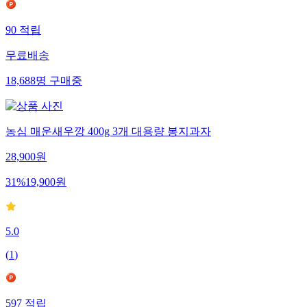
90
적립
무료배송
18,688
명
구매중
농심 매운새우깡 400g 3개 대용량 봉지과자
28,900
원
31
%
19,900
원
5.0
(
1
)