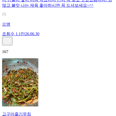
많고 불맛 나는 제육 좋아하시면 꼭 드셔보세요~^^
으앵
조회수
1.1만
26.06.30
167
고구마줄기무침