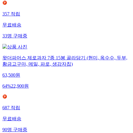
357
적립
무료배송
33
명
구매중
왓더파머스 제로과자 7종 15봉 골라담기 (현미, 옥수수, 두부,
황금고구마, 메밀, 파로, 생감자칩)
63,500
원
64
%
22,900
원
687
적립
무료배송
90
명
구매중