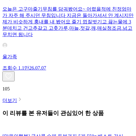
오늘은 고구마줄기무침를 담궈봤어요~ 어렸을적에 친정엄마
가 자주 해 주시던 무침입니다 지금은 돌아가셔서 안 계시지만
제가 비슷하게 훙내를 내 봤어요 줄기 껍질벗기고 끓는물에 3
분데치고 건고추갈고 고춧가루,마늘,젓갈,깨,매실청조금.넘고
무치면 됩니다
울가족
조회수
1.1만
26.07.07
105
더보기
이 리뷰를 본 유저들이 관심있어 한 상품