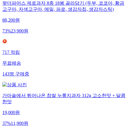
왓더파머스 제로과자 8종 18봉 골라담기 (두부, 코코아, 황금
고구마, 자색고구마, 메밀, 파로, 생감자칩, 생감자스틱)
88,200
원
73
%
23,900
원
717
적립
무료배송
143
명
구매중
가마솥에서 튀어나온 찹쌀 누룽지과자 312g 고소한맛 + 달콤
한맛
19,000
원
37
%
11,900
원