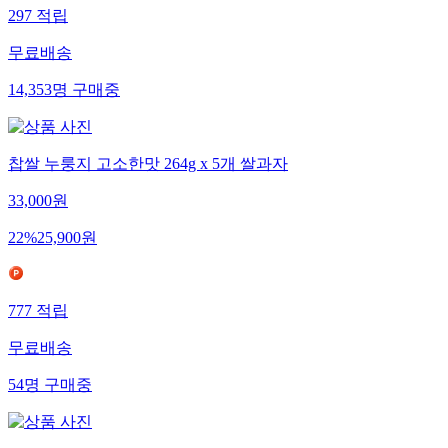
297
적립
무료배송
14,353
명
구매중
찹쌀 누룽지 고소한맛 264g x 5개 쌀과자
33,000
원
22
%
25,900
원
777
적립
무료배송
54
명
구매중