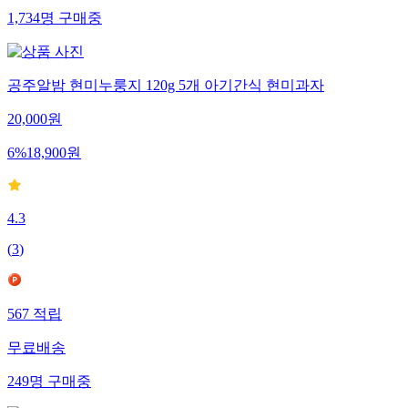
1,734
명
구매중
공주알밤 현미누룽지 120g 5개 아기간식 현미과자
20,000
원
6
%
18,900
원
4.3
(
3
)
567
적립
무료배송
249
명
구매중