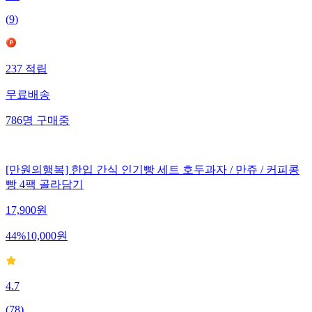
(
9
)
237
적립
무료배송
786
명
구매중
[만원의행복] 한입 간식 인기빵 세트 호두과자 / 만쥬 / 커피콩
빵 4팩 골라담기
17,900
원
44
%
10,000
원
4.7
(
78
)