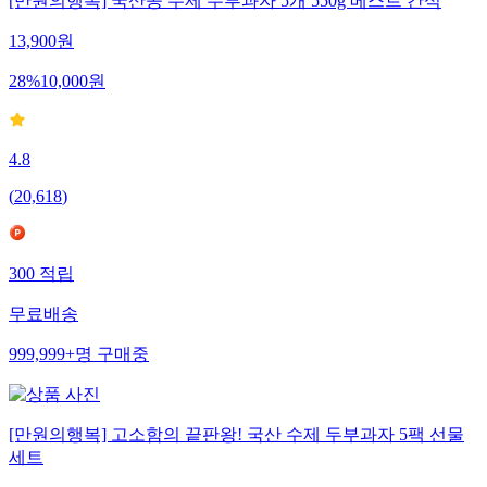
[만원의행복] 국산콩 수제 두부과자 5개 550g 베스트 간식
13,900
원
28
%
10,000
원
4.8
(
20,618
)
300
적립
무료배송
999,999+
명
구매중
[만원의행복] 고소함의 끝판왕! 국산 수제 두부과자 5팩 선물
세트