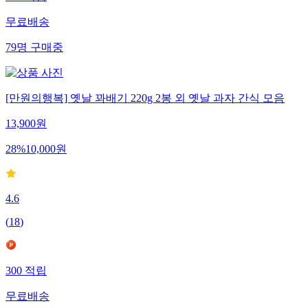
597
적립
무료배송
79
명
구매중
[만원의행복] 옛날 꽈배기 220g 2봉 외 옛날 과자 간식 모음
13,900
원
28
%
10,000
원
4.6
(
18
)
300
적립
무료배송