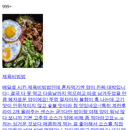
999+
제육비빔밥
배달로 시킨 제육비빔밥인데 혼자먹기엔 양이 진짜 대박입니
다;; 결국 다 못 먹고 다음날까지 먹으려고 따로 남겨두었을 만
큼 혜자로운 양이에요! 뚜껑 열자마자 불향이 훅 나는데 고기
맛이 인위적이지 않고 숯불 맛이라 참 맛있네요~!특히 계란후
라이 2개 올려주는 센스는 굳!! ​다만 밥이랑 야채 양이 워낙 많
다 보니까 기본 고추장 소스가 양에 비해 좀 적더라고요ㅠ.ㅠ
저는 싱거운 것보다 매콤하게 먹는 걸 좋아해서 소스를 직접
더 만들어 넣어 비벼 먹었더니 간이 딱 맞고 맛있었습니다! 양