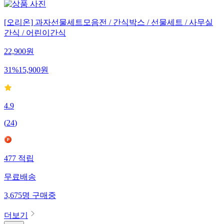
[오리온] 과자선물세트모음전 / 간식박스 / 선물세트 / 사무실
간식 / 어린이간식
22,900
원
31
%
15,900
원
4.9
(
24
)
477
적립
무료배송
3,675
명
구매중
더보기