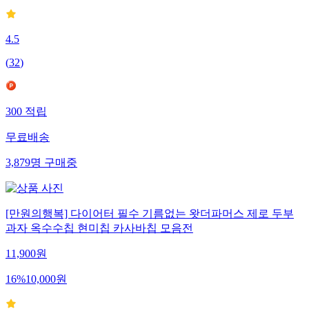
4.5
(
32
)
300
적립
무료배송
3,879
명
구매중
[만원의행복] 다이어터 필수 기름없는 왓더파머스 제로 두부
과자 옥수수칩 현미칩 카사바칩 모음전
11,900
원
16
%
10,000
원