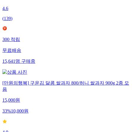
4.6
(
139
)
300
적립
무료배송
15,641
명
구매중
[만원의행복] 구운김 달콤 쌀과자 800/허니 쌀과자 900g 2종 모
음
15,000
원
33
%
10,000
원