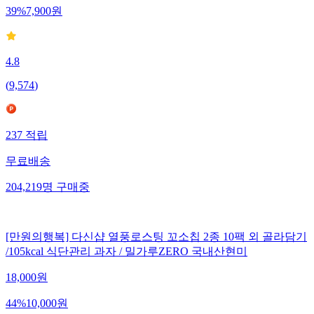
39
%
7,900
원
4.8
(
9,574
)
237
적립
무료배송
204,219
명
구매중
[만원의행복] 다신샵 열풍로스팅 꼬소칩 2종 10팩 외 골라담기
/105kcal 식단관리 과자 / 밀가루ZERO 국내산현미
18,000
원
44
%
10,000
원