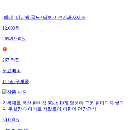
[해태] 버터링 골드+딥초코 쿠키과자세트
12,000
원
26
%
8,900
원
267
적립
무료배송
111
명
구매중
기름제로 국산 현미칩 60g x 10개 열풍에 구운 현미과자 쌀과
자 무설탕 다이어트 저칼로리 어린이 건강간식
30,000
원