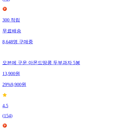
300
적립
무료배송
8,648
명
구매중
오븐에 구운 아몬드땅콩 두부과자 5봉
13,900
원
29
%
9,900
원
4.5
(
154
)