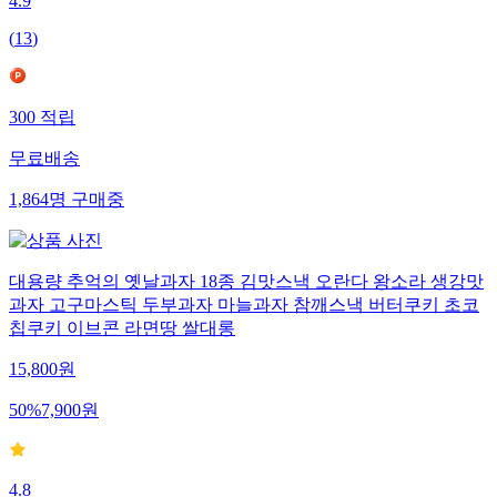
4.9
(
13
)
300
적립
무료배송
1,864
명
구매중
대용량 추억의 옛날과자 18종 김맛스낵 오란다 왕소라 생강맛
과자 고구마스틱 두부과자 마늘과자 참깨스낵 버터쿠키 초코
칩쿠키 이브콘 라면땅 쌀대롱
15,800
원
50
%
7,900
원
4.8