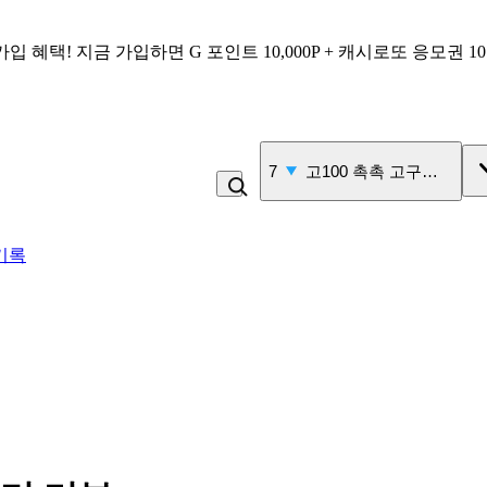
가입 혜택!
지금 가입하면
G 포인트 10,000P + 캐시로또 응모권 1
7
고100 촉촉 고구마 스틱
기록