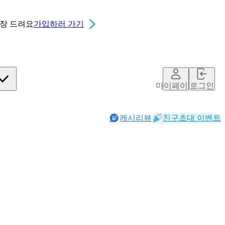
0장
드려요
가입하러 가기
마이페이지
로그인
캐시리뷰
친구초대 이벤트