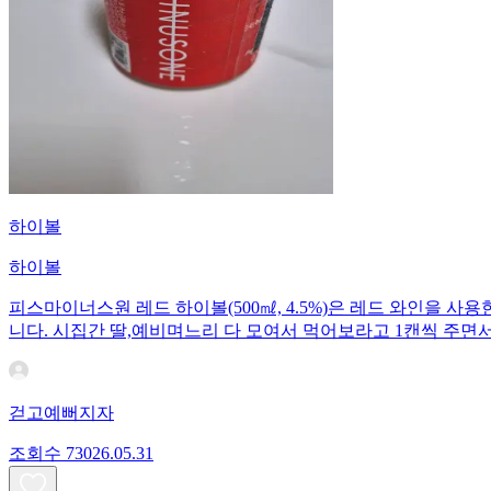
하이볼
하이볼
피스마이너스원 레드 하이볼(500㎖, 4.5%)은 레드 와인을 사
니다. 시집간 딸,예비며느리 다 모여서 먹어보라고 1캔씩 주면
걷고예뻐지자
조회수
730
26.05.31