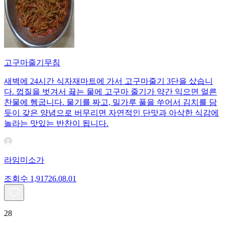
고구마줄기무침
새벽에 24시간 식자재마트에 가서 고구마줄기 3단을 샀습니
다. 껍질을 벗겨서 끓는 물에 고구마 줄기가 약간 익으면 얼른
찬물에 헹굽니다. 물기를 짜고, 밀가루 풀을 쑤어서 김치를 담
듯이 갖은 양념으로 버무리면 자연적인 단맛과 아삭한 식감에
놀라는 맛있는 반찬이 됩니다.
라임미소가
조회수
1,917
26.08.01
28