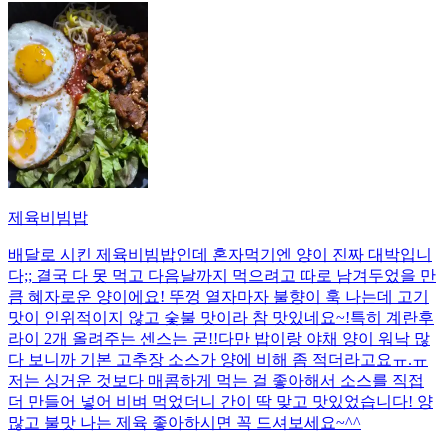
제육비빔밥
배달로 시킨 제육비빔밥인데 혼자먹기엔 양이 진짜 대박입니
다;; 결국 다 못 먹고 다음날까지 먹으려고 따로 남겨두었을 만
큼 혜자로운 양이에요! 뚜껑 열자마자 불향이 훅 나는데 고기
맛이 인위적이지 않고 숯불 맛이라 참 맛있네요~!특히 계란후
라이 2개 올려주는 센스는 굳!! ​다만 밥이랑 야채 양이 워낙 많
다 보니까 기본 고추장 소스가 양에 비해 좀 적더라고요ㅠ.ㅠ
저는 싱거운 것보다 매콤하게 먹는 걸 좋아해서 소스를 직접
더 만들어 넣어 비벼 먹었더니 간이 딱 맞고 맛있었습니다! 양
많고 불맛 나는 제육 좋아하시면 꼭 드셔보세요~^^