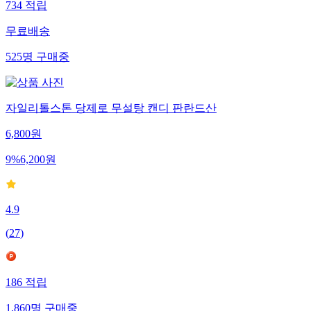
734
적립
무료배송
525
명
구매중
자일리톨스톤 당제로 무설탕 캔디 판란드산
6,800
원
9
%
6,200
원
4.9
(
27
)
186
적립