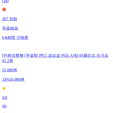
(
28
)
207
적립
무료배송
6,849
명
구매중
[만원의행복] 무설탕 캔디 코피코 커피 사탕 바클리즈 슈가프
리 2종
15,000
원
33
%
10,000
원
4.8
(
8
)