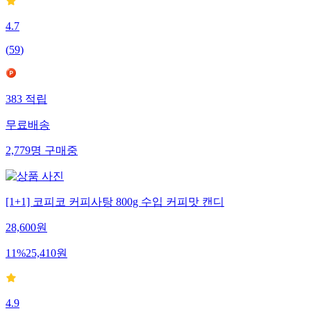
4.7
(
59
)
383
적립
무료배송
2,779
명
구매중
[1+1] 코피코 커피사탕 800g 수입 커피맛 캔디
28,600
원
11
%
25,410
원
4.9