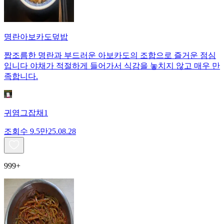
명란아보카도덮밥
짭조름한 명란과 부드러운 아보카도의 조합으로 즐거운 점심
입니다 야채가 적절하게 들어가서 식감을 놓치지 않고 매우 만
족합니다.
귀염그잡채1
조회수
9.5만
25.08.28
999+