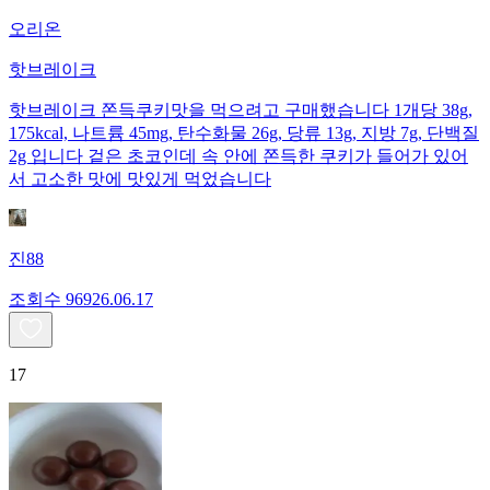
오리온
핫브레이크
핫브레이크 쫀득쿠키맛을 먹으려고 구매했습니다 1개당 38g,
175kcal, 나트륨 45mg, 탄수화물 26g, 당류 13g, 지방 7g, 단백질
2g 입니다 겉은 초코인데 속 안에 쫀득한 쿠키가 들어가 있어
서 고소한 맛에 맛있게 먹었습니다
진88
조회수
969
26.06.17
17