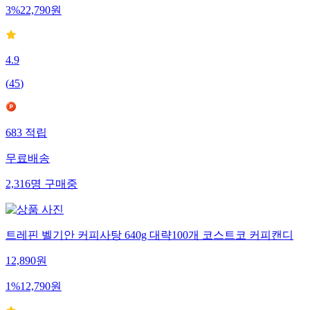
3
%
22,790
원
4.9
(
45
)
683
적립
무료배송
2,316
명
구매중
트레핀 벨기안 커피사탕 640g 대략100개 코스트코 커피캔디
12,890
원
1
%
12,790
원