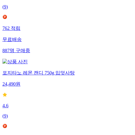
(
9
)
762
적립
무료배송
887
명
구매중
포지타노 레몬 캔디 750g 입덧사탕
24,490
원
4.6
(
9
)