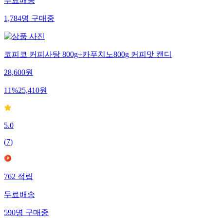
무료배송
1,784
명
구매중
코피코 커피사탕 800g+카푸치노800g 커피맛 캔디
28,600
원
11
%
25,410
원
5.0
(
7
)
762
적립
무료배송
590
명
구매중