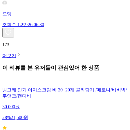
으앵
조회수
1.2만
26.06.30
173
더보기
이 리뷰를 본 유저들이 관심있어 한 상품
빙그레 인기 아이스크림 바 20+20개 골라담기 /메로나/비비빅/
쿠앤크/캔디바
30,000
원
28
%
21,500
원