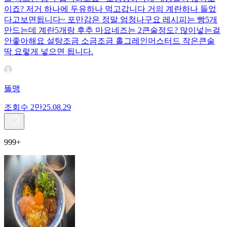
이죠? 저거 하나에 두유하나 먹고갑니다 거의 계란하나 들었
다고보면됩니다~ 포만감은 정말 엄청나구요 레시피는 빵5개
만드는데 계란5개랑 후추 마요네즈는 2큰술정도? 많이넣는걸
안좋아해요 설탕조금 소금조금 홀그레인머스터드 작은큰술
딱 요렇게 넣으면 됩니다.
똘맹
조회수
2만
25.08.29
999+