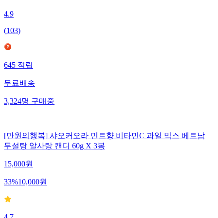
4.9
(
103
)
645
적립
무료배송
3,324
명
구매중
[만원의행복] 샤오커오라 민트향 비타민C 과일 믹스 베트남
무설탕 알사탕 캔디 60g X 3봉
15,000
원
33
%
10,000
원