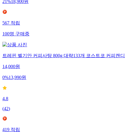
21
%
18,900
원
567
적립
100
명
구매중
트레핀 벨기안 커피사탕 800g 대략133개 코스트코 커피캔디
14,000
원
0
%
13,990
원
4.8
(
42
)
419
적립