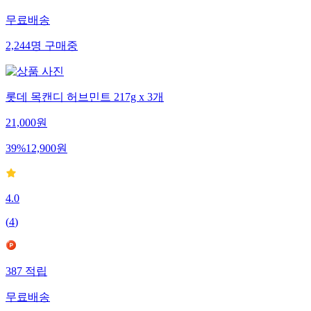
무료배송
2,244
명
구매중
롯데 목캔디 허브민트 217g x 3개
21,000
원
39
%
12,900
원
4.0
(
4
)
387
적립
무료배송