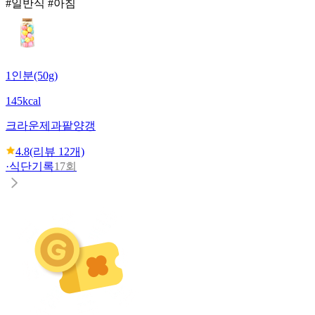
#일반식 #아침
1인분(50g)
145kcal
크라운제과
팥양갱
4.8
(리뷰
12
개)
·
식단기록
17회