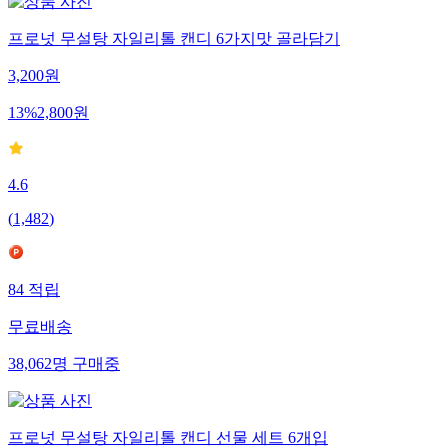
프로넛 무설탕 자일리톨 캔디 6가지맛 골라담기
3,200
원
13
%
2,800
원
4.6
(
1,482
)
84
적립
무료배송
38,062
명
구매중
프로넛 무설탕 자일리톨 캔디 선물 세트 6개입