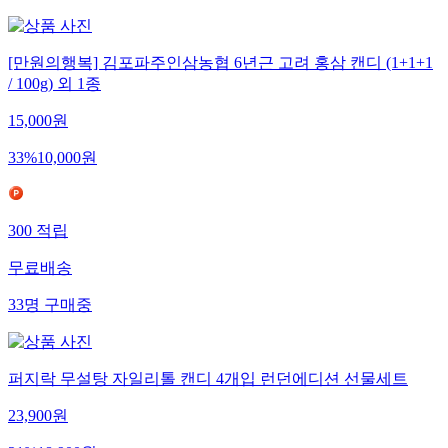
[만원의행복] 김포파주인삼농협 6년근 고려 홍삼 캔디 (1+1+1
/ 100g) 외 1종
15,000
원
33
%
10,000
원
300
적립
무료배송
33
명
구매중
퍼지락 무설탕 자일리톨 캔디 4개입 런던에디션 선물세트
23,900
원