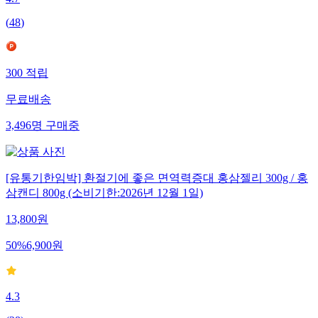
4.7
(
48
)
300
적립
무료배송
3,496
명
구매중
[유통기한임박] 환절기에 좋은 면역력증대 홍삼젤리 300g / 홍
삼캔디 800g (소비기한:2026년 12월 1일)
13,800
원
50
%
6,900
원
4.3