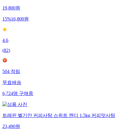
19,800
원
15
%
16,800
원
4.6
(
82
)
504
적립
무료배송
6,724
명
구매중
트레핀 벨기안 커피사탕 스위트 캔디 1.5kg 커피맛사탕
23,490
원