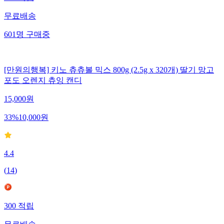
무료배송
601
명
구매중
[만원의행복] 키노 츄츄볼 믹스 800g (2.5g x 320개) 딸기 망고
포도 오렌지 츄잉 캔디
15,000
원
33
%
10,000
원
4.4
(
14
)
300
적립