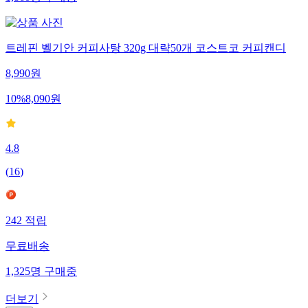
1,860
명
구매중
트레핀 벨기안 커피사탕 320g 대략50개 코스트코 커피캔디
8,990
원
10
%
8,090
원
4.8
(
16
)
242
적립
무료배송
1,325
명
구매중
더보기