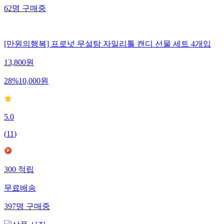
62
명
구매중
[만원의행복] 프로넛 무설탕 자일리톨 캔디 선물 세트 4개입
13,800
원
28
%
10,000
원
5.0
(
11
)
300
적립
무료배송
397
명
구매중