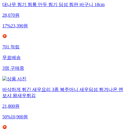
대나무 찜기 찜통 만두 찜기 딤섬 찜판 바구니 18cm
28,070
원
17
%
23,390
원
701
적립
무료배송
3
명
구매중
바삭하게 튀긴 새우요리 3종 복주머니 새우딤섬 튀겨나온 멘
보샤 왕새우튀김
21,800
원
50
%
10,900
원