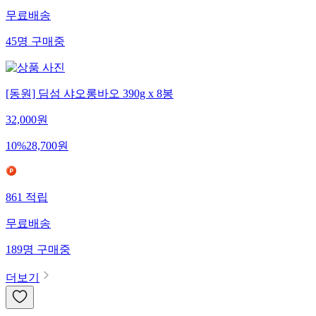
무료배송
45
명
구매중
[동원] 딤섬 샤오롱바오 390g x 8봉
32,000
원
10
%
28,700
원
861
적립
무료배송
189
명
구매중
더보기