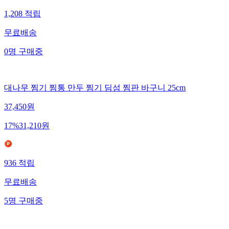
1,208
적립
무료배송
0
명
구매중
대나무 찜기 찜통 만두 찜기 딤섬 찜판 바구니 25cm
37,450
원
17
%
31,210
원
936
적립
무료배송
5
명
구매중