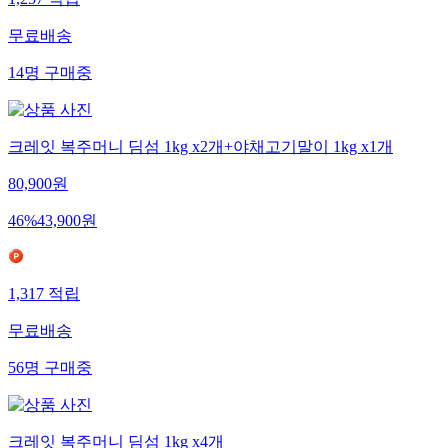
1,257
적립
무료배송
14
명
구매중
크레잇 복주머니 딤섬 1kg x2개+야채고기말이 1kg x1개
80,900
원
46
%
43,900
원
1,317
적립
무료배송
56
명
구매중