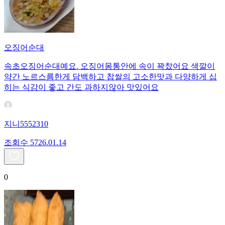
오징어순대
속초오징어순대예요. 오징어몸통안에 속이 꽉찼어요 색깔이
약간 노르스름한게 담백하고 찹쌀의 고소한맛과 다양하게 십
히는 식감이 좋고 간도 과하지않아 맛있어요
지니5552310
조회수
57
26.01.14
0