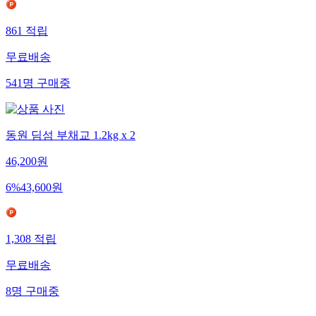
861
적립
무료배송
541
명
구매중
동원 딤섬 부채교 1.2kg x 2
46,200
원
6
%
43,600
원
1,308
적립
무료배송
8
명
구매중