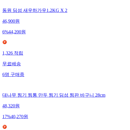
동원 딤섬 새우하가우1.2KG X 2
46,900
원
6
%
44,200
원
1,326
적립
무료배송
6
명
구매중
대나무 찜기 찜통 만두 찜기 딤섬 찜판 바구니 28cm
48,320
원
17
%
40,270
원