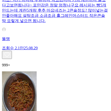
다고보면됩니다~ 포만감은 정말 엄청나구요 레시피는 빵5개
만드는데 계란5개랑 후추 마요네즈는 2큰술정도? 많이넣는걸
안좋아해요 설탕조금 소금조금 홀그레인머스터드 작은큰술
딱 요렇게 넣으면 됩니다.
똘맹
조회수
2.1만
25.08.29
999+