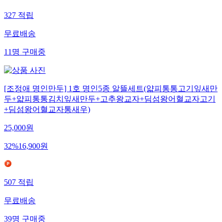
327
적립
무료배송
11
명
구매중
[조정애 명인만두] 1호 명인5종 알뜰세트(얇피통통고기잎새만
두+얇피통통김치잎새만두+고추왕교자+딤섬왕어혈교자고기
+딤섬왕어혈교자통새우)
25,000
원
32
%
16,900
원
507
적립
무료배송