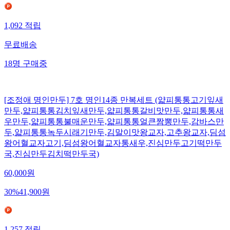
1,092
적립
무료배송
18
명
구매중
[조정애 명인만두] 7호 명인14종 만복세트 (얇피통통고기잎새
만두,얇피통통김치잎새만두,얇피통통갈비맛만두,얇피통통새
우만두,얇피통통불매운만두,얇피통통얼큰짬뽕만두,감바스만
두,얇피통통녹두시래기만두,김말이맛왕교자,고추왕교자,딤섬
왕어혈교자고기,딤섬왕어혈교자통새우,진심만두고기떡만두
국,진심만두김치떡만두국)
60,000
원
30
%
41,900
원