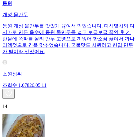
동원
개성 물만두
동원 개성 물만두를 맛있게 끓여서 먹었습니다. 다시멸치와 다
시마로 만든 육수에 동원 물만두를 넣고 보글보글 끓인 후 계
란물에 쪽파를 올려 만두 고명으로 끼얹어 한소끔 끓여서 까나
리액젓으로 간을 맞추었습니다. 국물맛도 시원하고 한입 만두
가 별미라 맛있어요.
소원성취
조회수
1,078
26.05.11
14