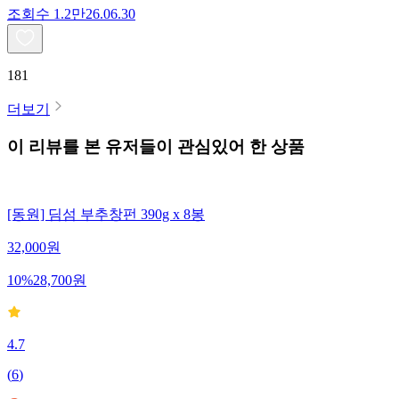
조회수
1.2만
26.06.30
181
더보기
이 리뷰를 본 유저들이 관심있어 한 상품
[동원] 딤섬 부추창펀 390g x 8봉
32,000
원
10
%
28,700
원
4.7
(
6
)