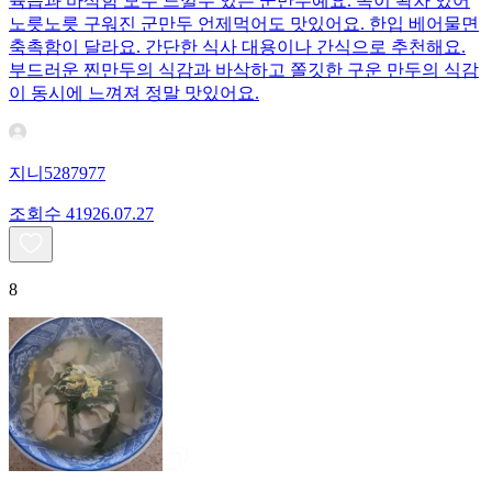
육즙과 바삭함 모두 느낄수 있는 군만두예요. 속이 꽉차 있어
노릇노릇 구워진 군만두 언제먹어도 맛있어요. 한입 베어물면
축촉함이 달라요. 간단한 식사 대용이나 간식으로 추천해요.
부드러운 찐만두의 식감과 바삭하고 쫄깃한 구운 만두의 식감
이 동시에 느껴져 정말 맛있어요.
지니5287977
조회수
419
26.07.27
8