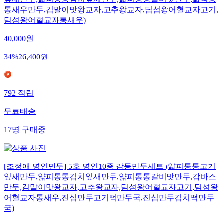
잎새만두,얇피통통김치잎새만두,얇피통통갈비맛만두,얇피통
통새우만두,김말이맛왕교자,고추왕교자,딤섬왕어혈교자고기,
딤섬왕어혈교자통새우)
40,000
원
34
%
26,400
원
792
적립
무료배송
17
명
구매중
[조정애 명인만두] 5호 명인10종 감동만두세트 (얇피통통고기
잎새만두,얇피통통김치잎새만두,얇피통통갈비맛만두,감바스
만두,김말이맛왕교자,고추왕교자,딤섬왕어혈교자고기,딤섬왕
어혈교자통새우,진심만두고기떡만두국,진심만두김치떡만두
국)