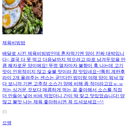
제육비빔밥
배달로 시킨 제육비빔밥인데 혼자먹기엔 양이 진짜 대박입니
다;; 결국 다 못 먹고 다음날까지 먹으려고 따로 남겨두었을 만
큼 혜자로운 양이에요! 뚜껑 열자마자 불향이 훅 나는데 고기
맛이 인위적이지 않고 숯불 맛이라 참 맛있네요~!특히 계란후
라이 2개 올려주는 센스는 굳!! ​다만 밥이랑 야채 양이 워낙 많
다 보니까 기본 고추장 소스가 양에 비해 좀 적더라고요ㅠ.ㅠ
저는 싱거운 것보다 매콤하게 먹는 걸 좋아해서 소스를 직접
더 만들어 넣어 비벼 먹었더니 간이 딱 맞고 맛있었습니다! 양
많고 불맛 나는 제육 좋아하시면 꼭 드셔보세요~^^
으앵