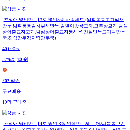
39
명
구매중
[조정애 명인만두] 3호 명인8종 사랑세트 (얇피통통고기잎새
만두,얇피통통김치잎새만두,김말이맛왕교자,고추왕교자,딤섬
왕어혈교자고기,딤섬왕어혈교자통새우,진심만두고기떡만두
국,진심만두김치떡만두국)
40,000
원
37
%
25,400
원
762
적립
무료배송
19
명
구매중
[조정애 명인만두] 4호 명인 8종 인생만두세트 (얇피통통고기