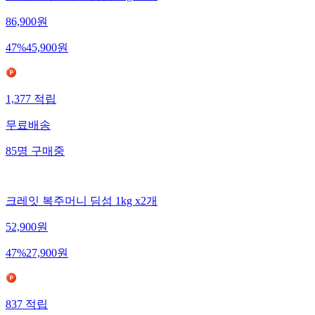
크레잇 복주머니 딤섬 1kg x4개
86,900
원
47
%
45,900
원
1,377
적립
무료배송
85
명
구매중
크레잇 복주머니 딤섬 1kg x2개
52,900
원
47
%
27,900
원
837
적립