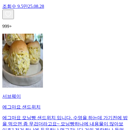
조회수
9.5만
25.08.28
999+
서브웨이
에그마요 샌드위치
에그마요 모닝빵 샌드위치 입니다. 수영을 하는데 가기전에 밥
을 먹으면 좀 무겁더라고요~ 모닝빵하나에 내용물이 많아보
이죠? 저거 하나에 두유하나 먹고갑니다 거의 계란하나 들었