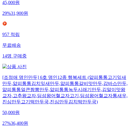
45,000
원
29
%
31,900
원
957
적립
무료배송
14
명
구매중
[조정애 명인만두] 6호 명인12종 행복세트 (얇피통통고기잎새
만두,얇피통통김치잎새만두,얇피통통갈비맛만두,감바스만두,
얇피통통얼큰짬뽕만두,얇피통통녹두시래기만두,김말이맛왕
교자,고추왕교자,딤섬왕어혈교자고기,딤섬왕어혈교자통새우,
진심만두고기떡만두국,진심만두김치떡만두국)
50,000
원
27
%
36,400
원