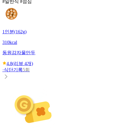
#일반식 #점심
1인분(162g)
310kcal
동원
감자물만두
4.8
(리뷰
4
개)
·
식단기록
5회