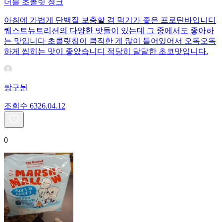
더블 초콜릿 청크
아침에 가볍게 단백질 보충할 겸 먹기가 좋은 프로틴바입니디
퀘스트뉴트리션의 다양한 맛들이 있는데 그 중에서도 좋아하
는 맛입니다 초콜릿칩이 큼직한 게 많이 들어있어서 오독오독
하게 씹히는 맛이 좋았습니디 적당히 달달한 초코맛입니다.
짱구뉜
조회수
63
26.04.12
0