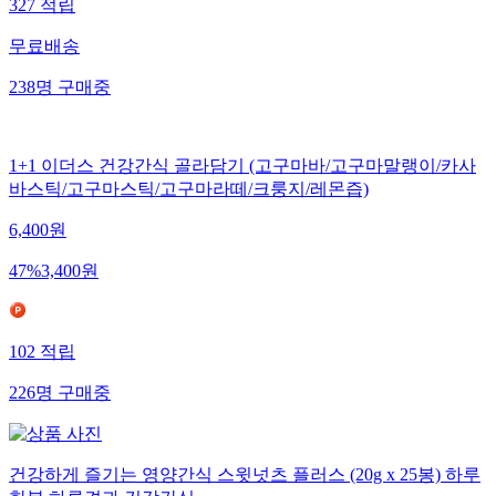
327
적립
무료배송
238
명
구매중
1+1 이더스 건강간식 골라담기 (고구마바/고구마말랭이/카사
바스틱/고구마스틱/고구마라떼/크룽지/레몬즙)
6,400
원
47
%
3,400
원
102
적립
226
명
구매중
건강하게 즐기는 영양간식 스윗넛츠 플러스 (20g x 25봉) 하루