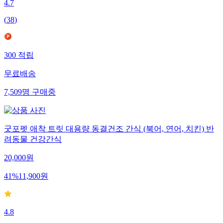
4.7
(
38
)
300
적립
무료배송
7,509
명
구매중
굿포펫 애착 트릿 대용량 동결건조 간식 (북어, 연어, 치킨) 반
려동물 건강간식
20,000
원
41
%
11,900
원
4.8