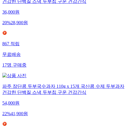
건강한 단백질 스낵 두부칩 구운 건강간식
36,000
원
20
%
28,900
원
867
적립
무료배송
17
명
구매중
파주 장단콩 두부국수과자 110g x 15개 국산콩 수제 두부과자
건강한 단백질 스낵 두부칩 구운 건강간식
54,000
원
22
%
41,900
원