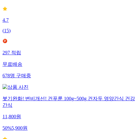
4.7
(
15
)
297
적립
무료배송
678
명
구매중
붓기완화! 변비개선! 건푸룬 100g~500g 건자두 영양간식 건강
간식
11,800
원
50
%
5,900
원