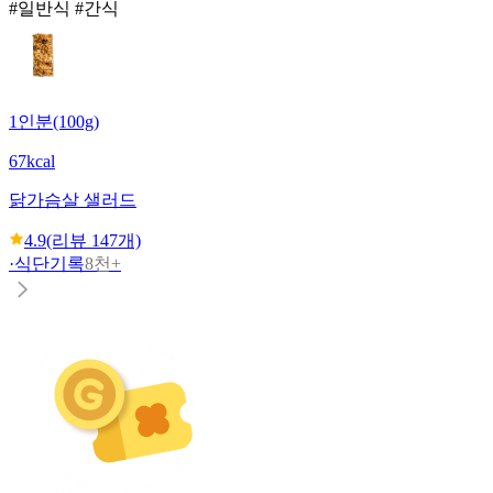
#일반식 #간식
1인분(100g)
67kcal
닭가슴살 샐러드
4.9
(리뷰
147
개)
·
식단기록
8천+