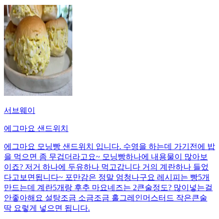
서브웨이
에그마요 샌드위치
에그마요 모닝빵 샌드위치 입니다. 수영을 하는데 가기전에 밥
을 먹으면 좀 무겁더라고요~ 모닝빵하나에 내용물이 많아보
이죠? 저거 하나에 두유하나 먹고갑니다 거의 계란하나 들었
다고보면됩니다~ 포만감은 정말 엄청나구요 레시피는 빵5개
만드는데 계란5개랑 후추 마요네즈는 2큰술정도? 많이넣는걸
안좋아해요 설탕조금 소금조금 홀그레인머스터드 작은큰술
딱 요렇게 넣으면 됩니다.