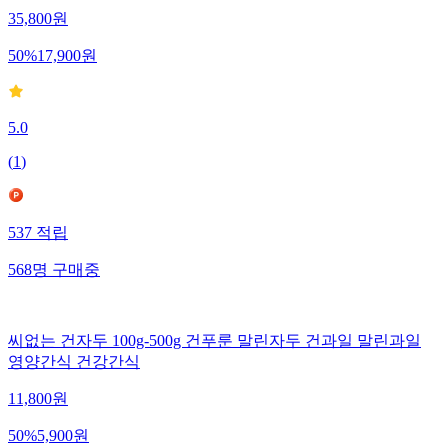
35,800
원
50
%
17,900
원
5.0
(
1
)
537
적립
568
명
구매중
씨없는 건자두 100g-500g 건푸룬 말린자두 건과일 말린과일
영양간식 건강간식
11,800
원
50
%
5,900
원