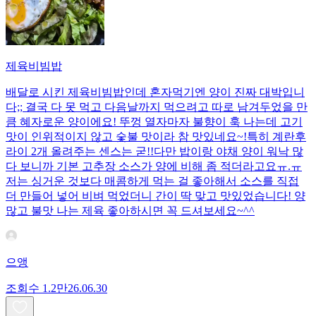
제육비빔밥
배달로 시킨 제육비빔밥인데 혼자먹기엔 양이 진짜 대박입니
다;; 결국 다 못 먹고 다음날까지 먹으려고 따로 남겨두었을 만
큼 혜자로운 양이에요! 뚜껑 열자마자 불향이 훅 나는데 고기
맛이 인위적이지 않고 숯불 맛이라 참 맛있네요~!특히 계란후
라이 2개 올려주는 센스는 굳!! ​다만 밥이랑 야채 양이 워낙 많
다 보니까 기본 고추장 소스가 양에 비해 좀 적더라고요ㅠ.ㅠ
저는 싱거운 것보다 매콤하게 먹는 걸 좋아해서 소스를 직접
더 만들어 넣어 비벼 먹었더니 간이 딱 맞고 맛있었습니다! 양
많고 불맛 나는 제육 좋아하시면 꼭 드셔보세요~^^
으앵
조회수
1.2만
26.06.30