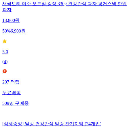
새싹보리 여주 오트밀 강정 330g 건강간식 과자 핑거스낵 한입
과자
13,800
원
50
%
6,900
원
5.0
(
4
)
207
적립
무료배송
509
명
구매중
[식혜증정] 웰빙 건강간식 말랑 잔기지떡 (24개입)