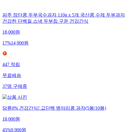
파주 장단콩 두부국수과자 110g x 5개 국산콩 수제 두부과자
건강한 단백질 스낵 두부칩 구운 건강간식
18,000
원
17
%
14,900
원
447
적립
무료배송
37
명
구매중
당류0% 건강간식! 고단백 병아리콩 과자(5봉/10봉)
18,000
원
45
%
9,900
원