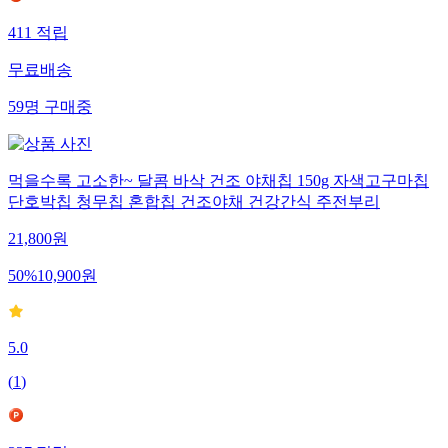
411
적립
무료배송
59
명
구매중
먹을수록 고소한~ 달콤 바삭 건조 야채칩 150g 자색고구마칩
단호박칩 청무칩 혼합칩 건조야채 건강간식 주전부리
21,800
원
50
%
10,900
원
5.0
(
1
)