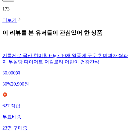
173
더보기
이 리뷰를 본 유저들이 관심있어 한 상품
기름제로 국산 현미칩 60g x 10개 열풍에 구운 현미과자 쌀과
자 무설탕 다이어트 저칼로리 어린이 건강간식
30,000
원
30
%
20,900
원
627
적립
무료배송
23
명
구매중