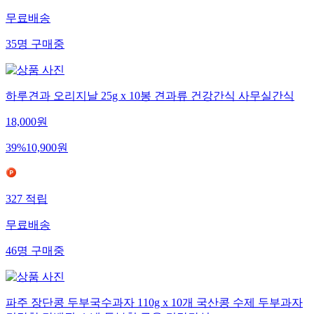
무료배송
35
명
구매중
하루견과 오리지날 25g x 10봉 견과류 건강간식 사무실간식
18,000
원
39
%
10,900
원
327
적립
무료배송
46
명
구매중
파주 장단콩 두부국수과자 110g x 10개 국산콩 수제 두부과자