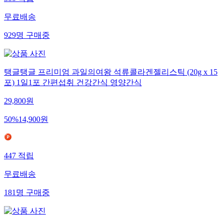
무료배송
929
명
구매중
탱글탱글 프리미엄 과일의여왕 석류콜라겐젤리스틱 (20g x 15
포) 1일1포 간편섭취 건강간식 영양간식
29,800
원
50
%
14,900
원
447
적립
무료배송
181
명
구매중