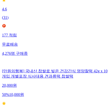
4.6
(
31
)
177
적립
무료배송
4,276
명
구매중
[만원의행복] 국내산 찹쌀로 빚은 건강간식 영양찰떡 42g x 10
개입 개별포장 식사대용 견과류떡 찹쌀떡
20,000
원
50
%
10,000
원