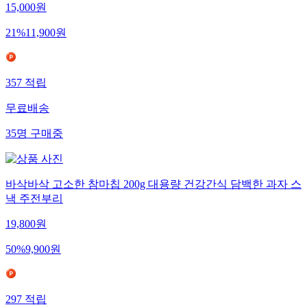
15,000
원
21
%
11,900
원
357
적립
무료배송
35
명
구매중
바삭바삭 고소한 참마칩 200g 대용량 건강간식 담백한 과자 스
낵 주전부리
19,800
원
50
%
9,900
원
297
적립