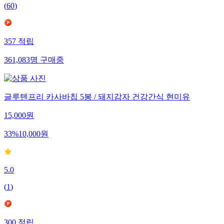
(
60
)
357
적립
361,083
명
구매중
글루텐프리 카사바칩 5봉 / 돼지감자 건강간식 현미유
15,000
원
33
%
10,000
원
5.0
(
1
)
300
적립