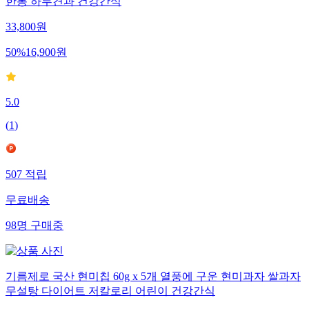
한봉 하루견과 건강간식
33,800
원
50
%
16,900
원
5.0
(
1
)
507
적립
무료배송
98
명
구매중
기름제로 국산 현미칩 60g x 5개 열풍에 구운 현미과자 쌀과자
무설탕 다이어트 저칼로리 어린이 건강간식