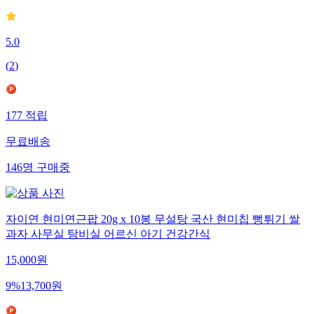
5.0
(
2
)
177
적립
무료배송
146
명
구매중
자이연 현미연근팝 20g x 10봉 무설탕 국산 현미칩 뻥튀기 쌀
과자 사무실 탕비실 어르신 아기 건강간식
15,000
원
9
%
13,700
원