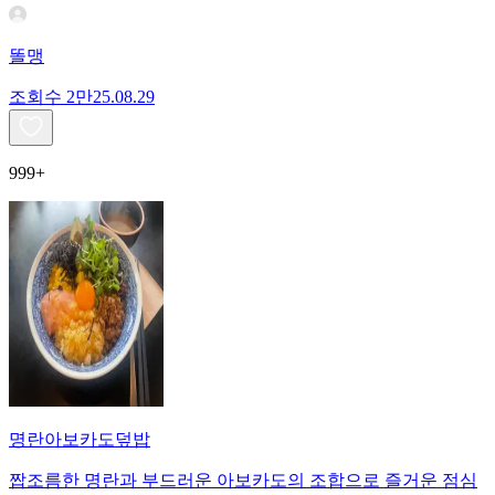
똘맹
조회수
2만
25.08.29
999+
명란아보카도덮밥
짭조름한 명란과 부드러운 아보카도의 조합으로 즐거운 점심