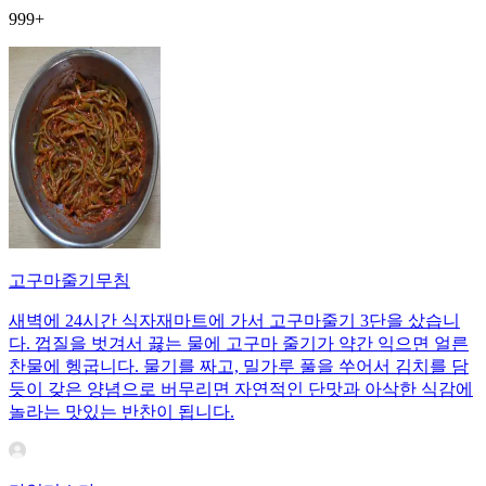
999+
고구마줄기무침
새벽에 24시간 식자재마트에 가서 고구마줄기 3단을 샀습니
다. 껍질을 벗겨서 끓는 물에 고구마 줄기가 약간 익으면 얼른
찬물에 헹굽니다. 물기를 짜고, 밀가루 풀을 쑤어서 김치를 담
듯이 갖은 양념으로 버무리면 자연적인 단맛과 아삭한 식감에
놀라는 맛있는 반찬이 됩니다.