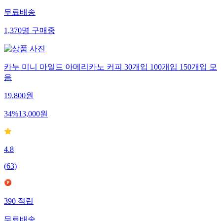
무료배송
1,370
명
구매중
카누 미니 마일드 아메리카노 커피 30개입 100개입 150개입 모
음
19,800
원
34
%
13,000
원
4.8
(
63
)
390
적립