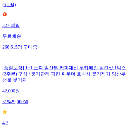
(
5,294
)
327
적립
무료배송
268,615
명
구매중
[품질보장] 1+1 소휘 임산부 커피대신 무카페인 펌킨샷 1박스
(2주분) 구성 / 붓기관리 펌킨 파우더 호박차 붓기제거 임산부
선물 붓기차
42,000
원
31
%
29,000
원
4.7