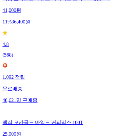
41,000
원
11
%
36,400
원
4.8
(
568
)
1,092
적립
무료배송
48,621
명
구매중
맥심 모카골드 마일드 커피믹스 100T
25,000
원