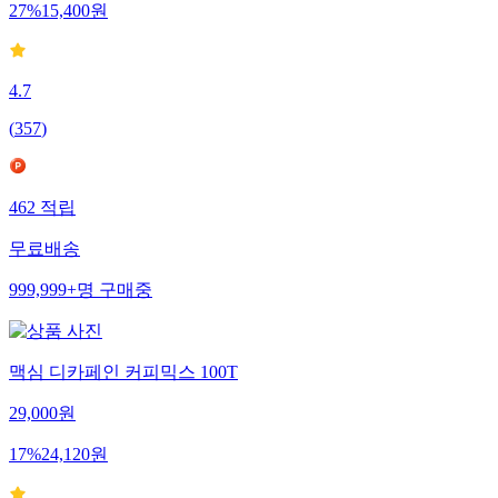
27
%
15,400
원
4.7
(
357
)
462
적립
무료배송
999,999+
명
구매중
맥심 디카페인 커피믹스 100T
29,000
원
17
%
24,120
원