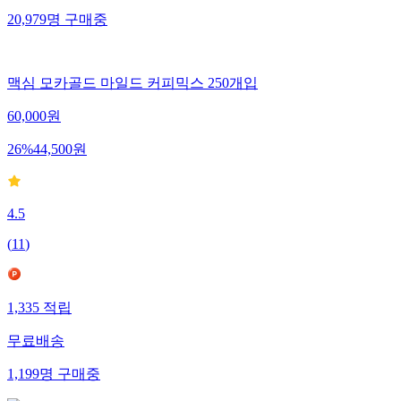
20,979
명
구매중
맥심 모카골드 마일드 커피믹스 250개입
60,000
원
26
%
44,500
원
4.5
(
11
)
1,335
적립
무료배송
1,199
명
구매중