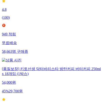
4.8
(
100
)
949
적립
무료배송
58,663
명
구매중
[품질보장] 키토선생 닥터바리스타 방탄커피 버터커피 250ml
x 18개입 (1박스)
54,000
원
45
%
29,700
원