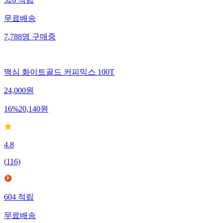
무료배송
7,788
명
구매중
맥심 화이트골드 커피믹스 100T
24,000
원
16
%
20,140
원
4.8
(
116
)
604
적립
무료배송