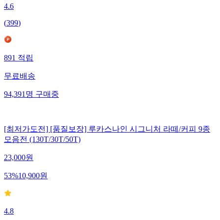
4.6
(
399
)
891
적립
무료배송
94,391
명
구매중
[최저가도전] [품질보장] 루카스나인 시그니처 라떼/커피 9종
모음전 (130T/30T/50T)
23,000
원
53
%
10,900
원
4.8