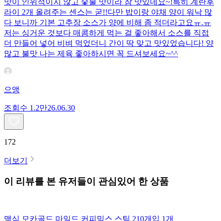
맛이 인위적이지 않고 숯불 맛이라 참 맛있네요~!특히 계란후
라이 2개 올려주는 센스는 굳!! ​다만 밥이랑 야채 양이 워낙 많
다 보니까 기본 고추장 소스가 양에 비해 좀 적더라고요ㅠ.ㅠ
저는 싱거운 것보다 매콤하게 먹는 걸 좋아해서 소스를 직접
더 만들어 넣어 비벼 먹었더니 간이 딱 맞고 맛있었습니다! 양
많고 불맛 나는 제육 좋아하시면 꼭 드셔보세요~^^
으앵
조회수
1.2만
26.06.30
172
더보기
이 리뷰를 본 유저들이 관심있어 한 상품
맥심 모카골드 마일드 커피믹스 스틱 210개입 1개