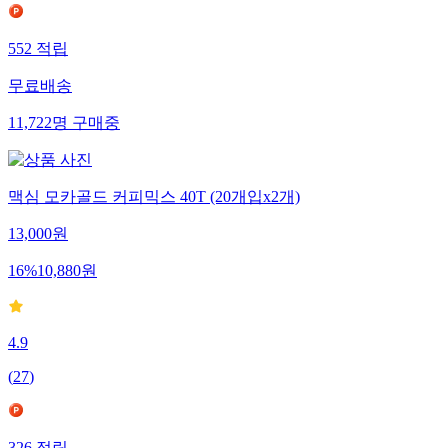
552
적립
무료배송
11,722
명
구매중
맥심 모카골드 커피믹스 40T (20개입x2개)
13,000
원
16
%
10,880
원
4.9
(
27
)
326
적립