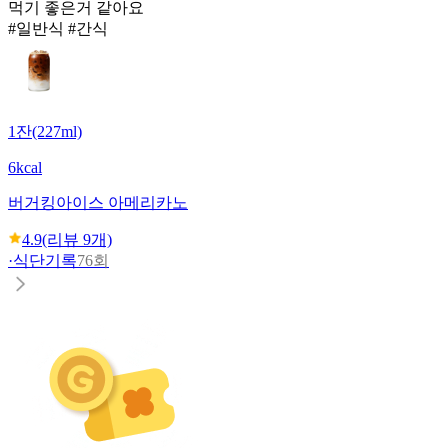
먹기 좋은거 같아요
#일반식 #간식
1잔(227ml)
6kcal
버거킹
아이스 아메리카노
4.9
(리뷰
9
개)
·
식단기록
76회