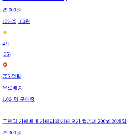
29,000
원
13
%
25,180
원
4.9
(
35
)
755
적립
무료배송
1,064
명
구매중
푸르밀 카페베네 카페라떼/카페모카 컵커피 200ml 20개입
25,900
원