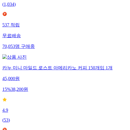
(
1,034
)
537
적립
무료배송
70,053
명
구매중
카누 미니 마일드 로스트 아메리카노 커피 150개입 1개
45,000
원
15
%
38,200
원
4.9
(
53
)