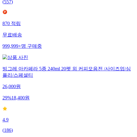
(
557
)
870
적립
무료배송
999,999+
명
구매중
빙그레 아카페라 5종 240ml 20펫 외 커피모음전 /사이즈업/심
플리/스페셜티
26,000
원
29
%
18,400
원
4.9
(
186
)