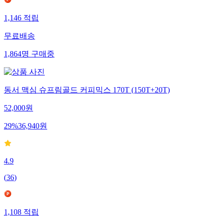
1,146
적립
무료배송
1,864
명
구매중
동서 맥심 슈프림골드 커피믹스 170T (150T+20T)
52,000
원
29
%
36,940
원
4.9
(
36
)
1,108
적립