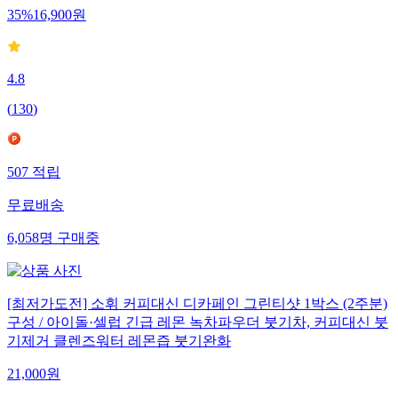
35
%
16,900
원
4.8
(
130
)
507
적립
무료배송
6,058
명
구매중
[최저가도전] 소휘 커피대신 디카페인 그린티샷 1박스 (2주분)
구성 / 아이돌·셀럽 긴급 레몬 녹차파우더 붓기차, 커피대신 붓
기제거 클렌즈워터 레몬즙 붓기완화
21,000
원