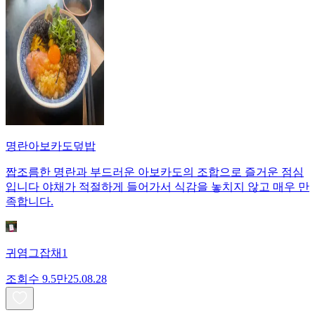
명란아보카도덮밥
짭조름한 명란과 부드러운 아보카도의 조합으로 즐거운 점심
입니다 야채가 적절하게 들어가서 식감을 놓치지 않고 매우 만
족합니다.
귀염그잡채1
조회수
9.5만
25.08.28