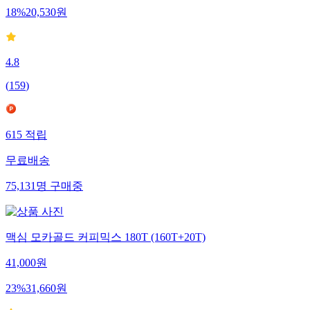
18
%
20,530
원
4.8
(
159
)
615
적립
무료배송
75,131
명
구매중
맥심 모카골드 커피믹스 180T (160T+20T)
41,000
원
23
%
31,660
원