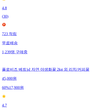
4.8
(
30
)
723
적립
무료배송
1,239
명
구매중
플로비즈 베트남 자연 야생화꿀 2kg 외 리치/커피꿀
45,000
원
60
%
17,900
원
4.7