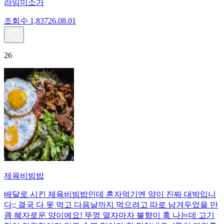
라임미소가
조회수
1,837
26.08.01
26
제육비빔밥
배달로 시킨 제육비빔밥인데 혼자먹기엔 양이 진짜 대박입니
다;; 결국 다 못 먹고 다음날까지 먹으려고 따로 남겨두었을 만
큼 혜자로운 양이에요! 뚜껑 열자마자 불향이 훅 나는데 고기