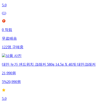
5.0
(
1
)
0
적립
무료배송
122
명
구매중
대만 누가 샌드위치 크래커 580g 14.5g X 40개 대만크래커
21,990
원
5
%
20,990
원
5.0