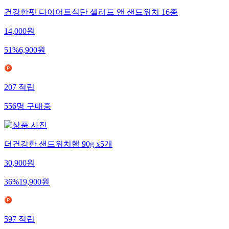
건강한핏 다이어트식단 샐러드 앤 샌드위치 16종
14,000
원
51
%
6,900
원
207
적립
556
명
구매중
더건강한 샌드위치햄 90g x5개
30,900
원
36
%
19,900
원
597
적립