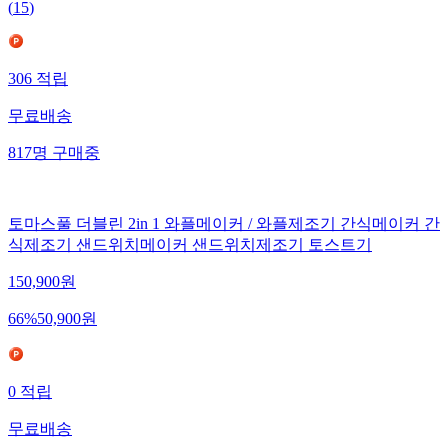
(
15
)
306
적립
무료배송
817
명
구매중
토마스풀 더블린 2in 1 와플메이커 / 와플제조기 간식메이커 간
식제조기 샌드위치메이커 샌드위치제조기 토스트기
150,900
원
66
%
50,900
원
0
적립
무료배송