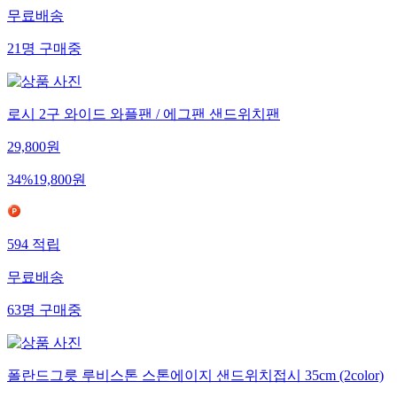
무료배송
21
명
구매중
로시 2구 와이드 와플팬 / 에그팬 샌드위치팬
29,800
원
34
%
19,800
원
594
적립
무료배송
63
명
구매중
폴란드그릇 루비스톤 스톤에이지 샌드위치접시 35cm (2color)