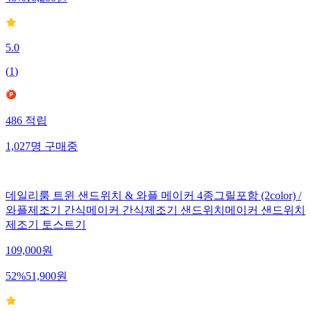
5.0
(
1
)
486
적립
1,027
명
구매중
데일리룸 트윈 샌드위치 & 와플 메이커 4종그릴포함 (2color) /
와플제조기 간식메이커 간식제조기 샌드위치메이커 샌드위치
제조기 토스트기
109,000
원
52
%
51,900
원