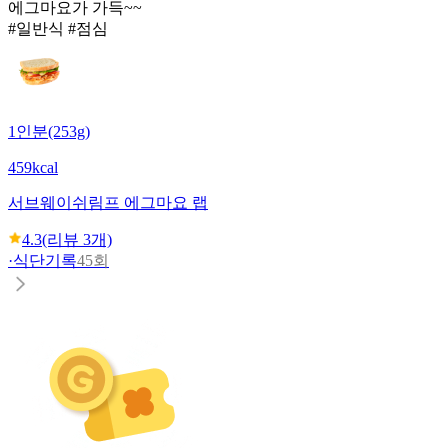
에그마요가 가득~~ ​ ​
#일반식 #점심
1인분(253g)
459kcal
서브웨이
쉬림프 에그마요 랩
4.3
(리뷰
3
개)
·
식단기록
45회