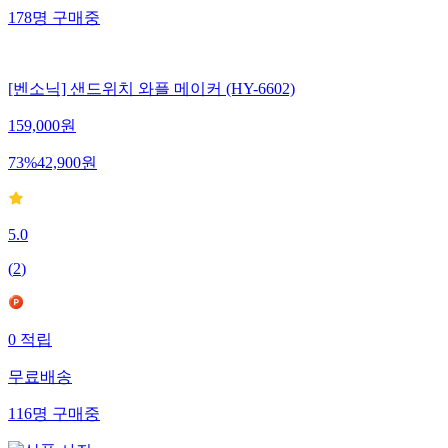
178
명
구매중
[벤소닉] 샌드위치 와플 메이커 (HY-6602)
159,000
원
73
%
42,900
원
5.0
(
2
)
0
적립
무료배송
116
명
구매중