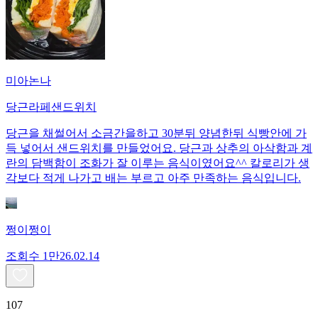
미아논나
당근라페샌드위치
당근을 채썰어서 소금간을하고 30분뒤 양념한뒤 식빵안에 가
득 넣어서 샌드위치를 만들었어요. 당근과 상추의 아삭함과 계
란의 담백함이 조화가 잘 이루는 음식이였어요^^ 칼로리가 생
각보다 적게 나가고 배는 부르고 아주 만족하는 음식입니다.
쩡이쩡이
조회수
1만
26.02.14
107