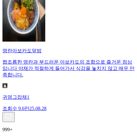
명란아보카도덮밥
짭조름한 명란과 부드러운 아보카도의 조합으로 즐거운 점심
입니다 야채가 적절하게 들어가서 식감을 놓치지 않고 매우 만
족합니다.
귀염그잡채1
조회수
9.6만
25.08.28
999+