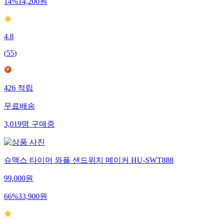
14
%
14,200
원
4.8
(
55
)
426
적립
무료배송
3,019
명
구매중
슈맥스 타이머 와플 샌드위치 메이커 HU-SWT888
99,000
원
66
%
33,900
원