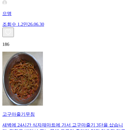
으앵
조회수
1.2만
26.06.30
186
고구마줄기무침
새벽에 24시간 식자재마트에 가서 고구마줄기 3단을 샀습니