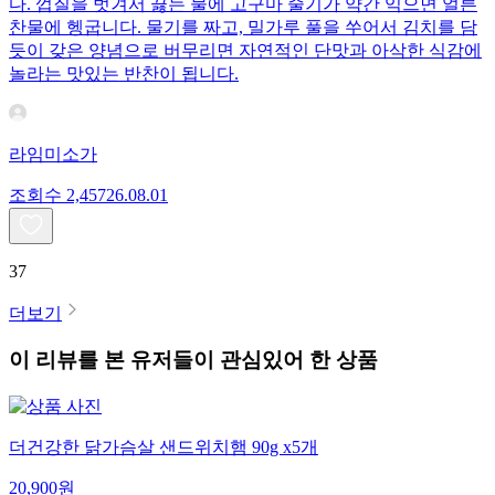
다. 껍질을 벗겨서 끓는 물에 고구마 줄기가 약간 익으면 얼른
찬물에 헹굽니다. 물기를 짜고, 밀가루 풀을 쑤어서 김치를 담
듯이 갖은 양념으로 버무리면 자연적인 단맛과 아삭한 식감에
놀라는 맛있는 반찬이 됩니다.
라임미소가
조회수
2,457
26.08.01
37
더보기
이 리뷰를 본 유저들이 관심있어 한 상품
더건강한 닭가슴살 샌드위치햄 90g x5개
20,900
원