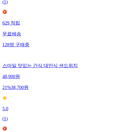
(
1
)
629
적립
무료배송
128
명
구매중
스마일 맛있는 간식 대만식 샌드위치
48,900
원
21
%
38,700
원
5.0
(
1
)