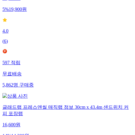
5
%
19,900
원
4.0
(
6
)
597
적립
무료배송
5,862
명
구매중
글래드랩 프레스앤씰 매직랩 점보 30cm x 43.4m 샌드위치 커
피 포장랩
16,600
원