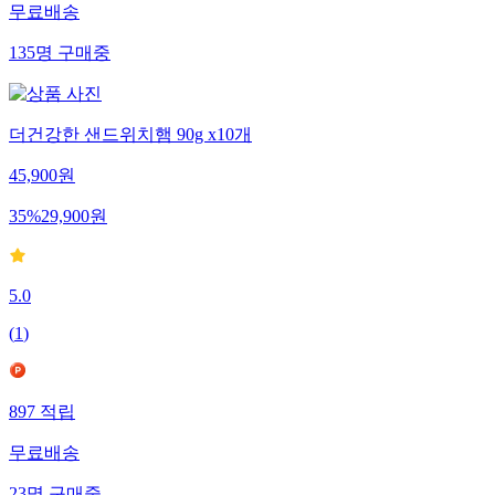
무료배송
135
명
구매중
더건강한 샌드위치햄 90g x10개
45,900
원
35
%
29,900
원
5.0
(
1
)
897
적립
무료배송