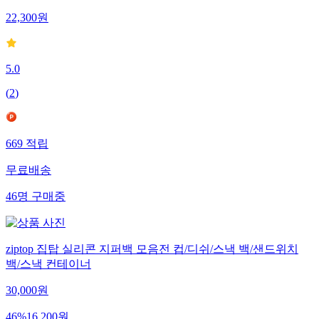
22,300
원
5.0
(
2
)
669
적립
무료배송
46
명
구매중
ziptop 집탑 실리콘 지퍼백 모음전 컵/디쉬/스낵 백/샌드위치
백/스낵 컨테이너
30,000
원
46
%
16,200
원