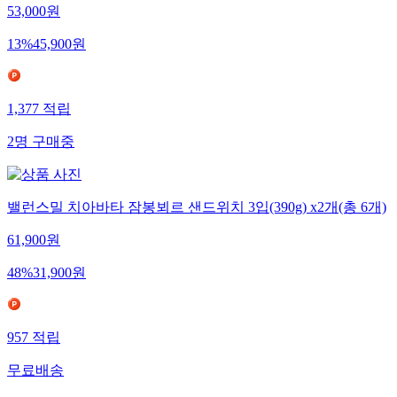
53,000
원
13
%
45,900
원
1,377
적립
2
명
구매중
밸런스밀 치아바타 잠봉뵈르 샌드위치 3입(390g) x2개(총 6개)
61,900
원
48
%
31,900
원
957
적립
무료배송