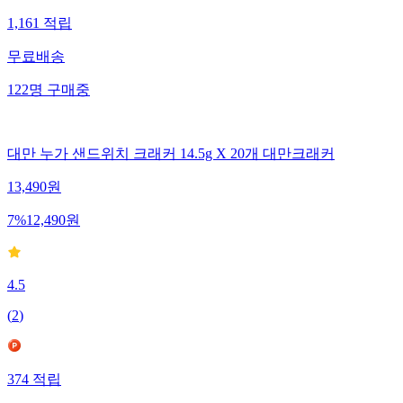
1,161
적립
무료배송
122
명
구매중
대만 누가 샌드위치 크래커 14.5g X 20개 대만크래커
13,490
원
7
%
12,490
원
4.5
(
2
)
374
적립