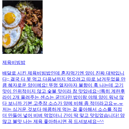
제육비빔밥
배달로 시킨 제육비빔밥인데 혼자먹기엔 양이 진짜 대박입니
다;; 결국 다 못 먹고 다음날까지 먹으려고 따로 남겨두었을 만
큼 혜자로운 양이에요! 뚜껑 열자마자 불향이 훅 나는데 고기
맛이 인위적이지 않고 숯불 맛이라 참 맛있네요~!특히 계란후
라이 2개 올려주는 센스는 굳!! ​다만 밥이랑 야채 양이 워낙 많
다 보니까 기본 고추장 소스가 양에 비해 좀 적더라고요ㅠ.ㅠ
저는 싱거운 것보다 매콤하게 먹는 걸 좋아해서 소스를 직접
더 만들어 넣어 비벼 먹었더니 간이 딱 맞고 맛있었습니다! 양
많고 불맛 나는 제육 좋아하시면 꼭 드셔보세요~^^