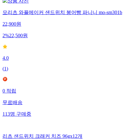
모리츠 와플메이커 샌드위치 붕어빵 파니니 mo-sm301b
22,900
원
2
%
22,500
원
4.0
(
1
)
0
적립
무료배송
113
명
구매중
리츠 샌드위치 크래커 치즈 96gx12개