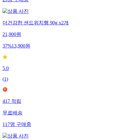
23
명
구매중
더건강한 샌드위치햄 90g x2개
21,900
원
37
%
13,900
원
5.0
(
1
)
417
적립
무료배송
117
명
구매중