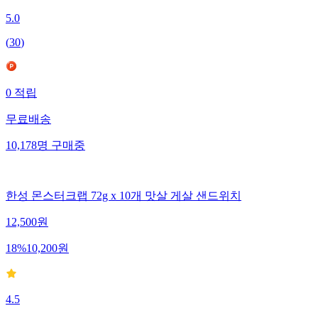
5.0
(
30
)
0
적립
무료배송
10,178
명
구매중
한성 몬스터크랩 72g x 10개 맛살 게살 샌드위치
12,500
원
18
%
10,200
원
4.5