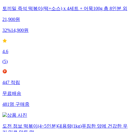
토끼밀 즉석 떡볶이(떡+소스) x 4세트 + 어묵100g 총 8인분 외
21,900
원
32
%
14,900
원
4.6
(
5
)
447
적립
무료배송
481
명
구매중
도전 점보 떡볶이(4~5인분)대용량(1kg)푸짐한 양에 건강한 우