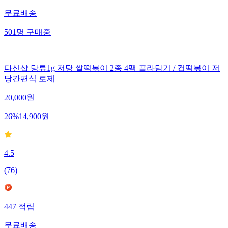
무료배송
501
명
구매중
다신샵 당류1g 저당 쌀떡볶이 2종 4팩 골라담기 / 컵떡볶이 저
당간편식 로제
20,000
원
26
%
14,900
원
4.5
(
76
)
447
적립
무료배송