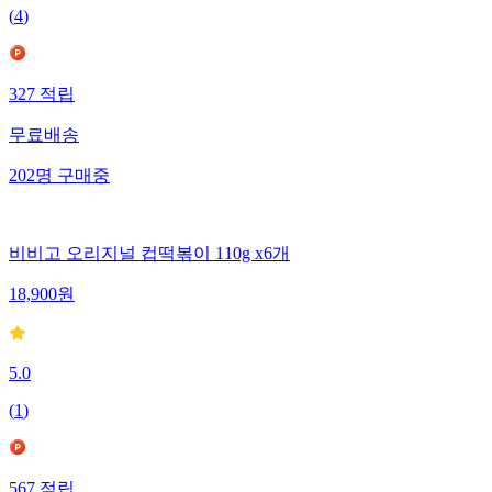
(
4
)
327
적립
무료배송
202
명
구매중
비비고 오리지널 컵떡볶이 110g x6개
18,900
원
5.0
(
1
)