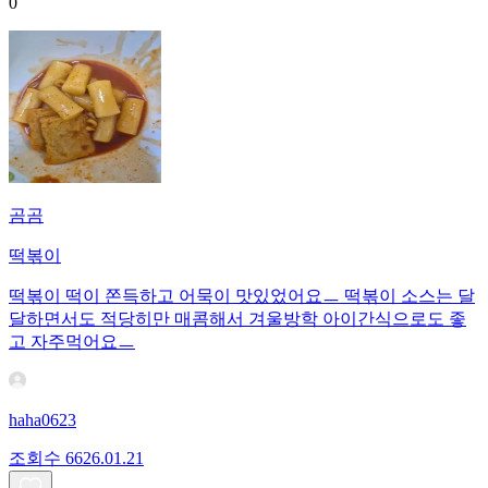
0
곰곰
떡볶이
떡볶이 떡이 쫀득하고 어묵이 맛있었어요ㅡ 떡볶이 소스는 달
달하면서도 적당히만 매콤해서 겨울방학 아이간식으로도 좋
고 자주먹어요ㅡ
haha0623
조회수
66
26.01.21