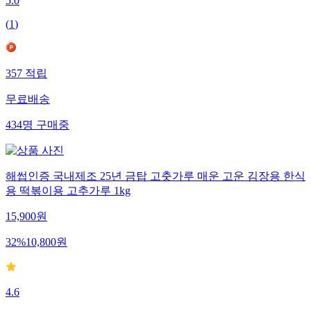
5.0
(
1
)
357
적립
무료배송
434
명
구매중
해썹인증 국내제조 25년 금탑 고춧가루 매운 고운 김장용 한식
용 떡볶이용 고추가루 1kg
15,900
원
32
%
10,800
원
4.6