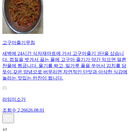
고구마줄기무침
새벽에 24시간 식자재마트에 가서 고구마줄기 3단을 샀습니
다. 껍질을 벗겨서 끓는 물에 고구마 줄기가 약간 익으면 얼른
찬물에 헹굽니다. 물기를 짜고, 밀가루 풀을 쑤어서 김치를 담
듯이 갖은 양념으로 버무리면 자연적인 단맛과 아삭한 식감에
놀라는 맛있는 반찬이 됩니다.
라임미소가
조회수
2,266
26.08.01
37