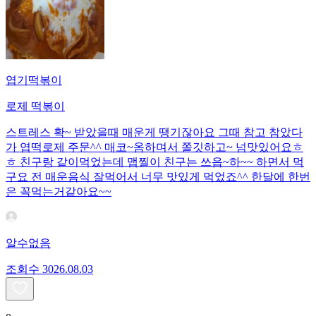
엽기떡볶이
로제 떡볶이
스트레스 확~ 받았을때 매운게 땡기잖아요 그때 참고 참았다
가 엽떡로제 주문^^ 매코~옴하며서 쫄깃하고~ 넘맛있어요ㅎ
ㅎ 친구랑 같이먹었는데 맵찔이 친구는 쓰읍~하~~ 하면서 먹
구요 전 매운음식 잘먹어서 너무 맛있게 먹었죠^^ 한달에 한번
은 꼭먹는거같아요~~
알수없음
조회수
30
26.08.03