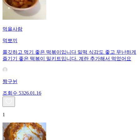
먹을사람
먹뽀끼
쫄깃하고 먹기 좋은 떡볶이입니다 밀떡 식감도 좋고 무난하게
즐기기 좋은 떡볶이 밀키트입니다. 계란 추가해서 먹었어요
짱구뉜
조회수
53
26.01.16
1