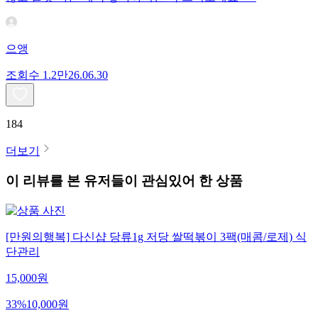
으앵
조회수
1.2만
26.06.30
184
더보기
이 리뷰를 본 유저들이 관심있어 한 상품
[만원의행복] 다신샵 당류1g 저당 쌀떡볶이 3팩(매콤/로제) 식
단관리
15,000
원
33
%
10,000
원