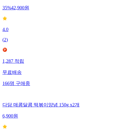
35
%
42,900
원
4.0
(
2
)
1,287
적립
무료배송
166
명
구매중
다담 매콤달콤 떡볶이양념 150g x2개
6,900
원