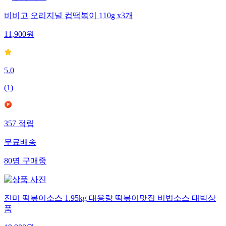
비비고 오리지널 컵떡볶이 110g x3개
11,900
원
5.0
(
1
)
357
적립
무료배송
80
명
구매중
진미 떡볶이소스 1.95kg 대용량 떡볶이맛집 비법소스 대박상
품