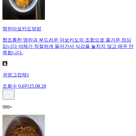
명란아보카도덮밥
짭조름한 명란과 부드러운 아보카도의 조합으로 즐거운 점심
입니다 야채가 적절하게 들어가서 식감을 놓치지 않고 매우 만
족합니다.
귀염그잡채1
조회수
9.6만
25.08.28
999+