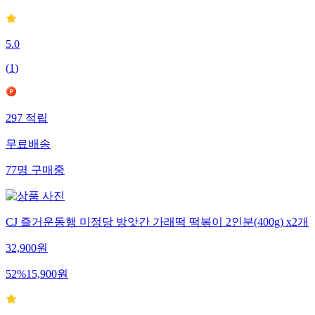
5.0
(
1
)
297
적립
무료배송
77
명
구매중
CJ 즐거운동행 미정당 방앗간 가래떡 떡볶이 2인분(400g) x2개
32,900
원
52
%
15,900
원