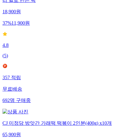
리 밀로 만든 떡
18,900
원
37
%
11,900
원
4.8
(
5
)
357
적립
무료배송
692
명
구매중
CJ 미정당 방앗간 가래떡 떡볶이 2인분(400g) x10개
65,900
원