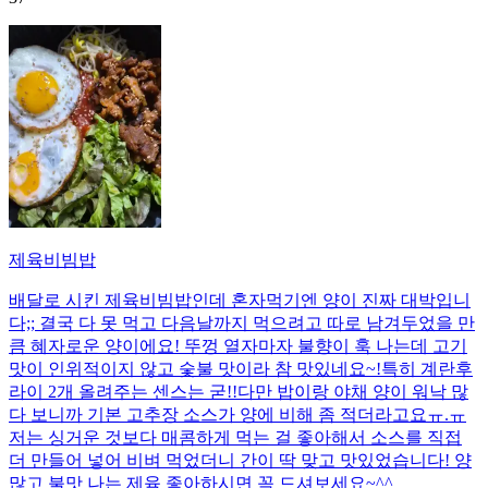
제육비빔밥
배달로 시킨 제육비빔밥인데 혼자먹기엔 양이 진짜 대박입니
다;; 결국 다 못 먹고 다음날까지 먹으려고 따로 남겨두었을 만
큼 혜자로운 양이에요! 뚜껑 열자마자 불향이 훅 나는데 고기
맛이 인위적이지 않고 숯불 맛이라 참 맛있네요~!특히 계란후
라이 2개 올려주는 센스는 굳!! ​다만 밥이랑 야채 양이 워낙 많
다 보니까 기본 고추장 소스가 양에 비해 좀 적더라고요ㅠ.ㅠ
저는 싱거운 것보다 매콤하게 먹는 걸 좋아해서 소스를 직접
더 만들어 넣어 비벼 먹었더니 간이 딱 맞고 맛있었습니다! 양
많고 불맛 나는 제육 좋아하시면 꼭 드셔보세요~^^