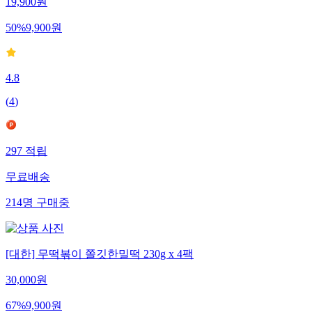
19,900
원
50
%
9,900
원
4.8
(
4
)
297
적립
무료배송
214
명
구매중
[대한] 무떡볶이 쫄깃한밀떡 230g x 4팩
30,000
원
67
%
9,900
원