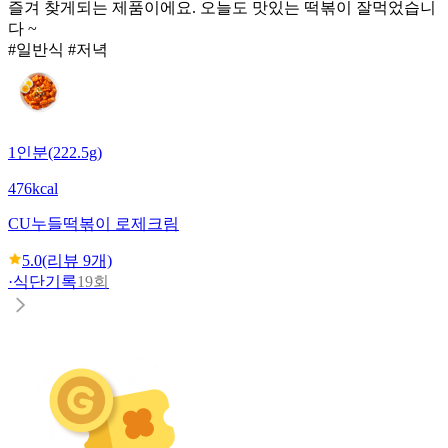
즐겨 찾게되는 제품이에요. 오늘도 맛있는 떡볶이 잘먹었습니
다 ~
#일반식 #저녁
1인분(222.5g)
476kcal
CU
누들떡볶이 로제크림
5.0
(리뷰
9
개)
·
식단기록
19회