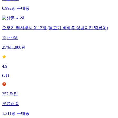
6,992
명
구매중
오뚜기 뿌셔뿌셔 X 12개 (불고기 바베큐 양념치킨 떡볶이)
15,900
원
25
%
11,900
원
4.9
(
31
)
357
적립
무료배송
1,311
명
구매중