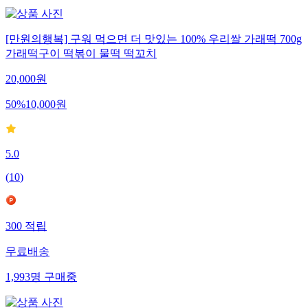
[만원의행복] 구워 먹으면 더 맛있는 100% 우리쌀 가래떡 700g
가래떡구이 떡볶이 물떡 떡꼬치
20,000
원
50
%
10,000
원
5.0
(
10
)
300
적립
무료배송
1,993
명
구매중