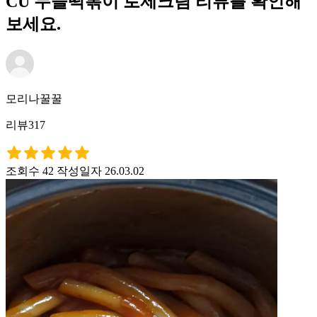
CU 누들떡볶이 로제크림 리뷰를 확인해
보세요.
모리나꿀꿀
리뷰317
조회수 42
작성일자 26.03.02