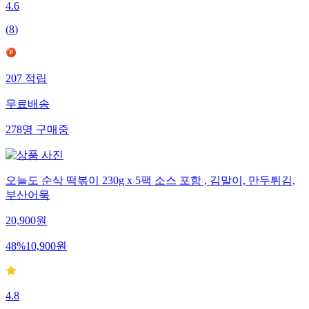
4.6
(
8
)
207
적립
무료배송
278
명
구매중
오늘도 순삭 떡볶이 230g x 5팩 소스 포함 , 김말이, 만두튀김,
부산어묵
20,900
원
48
%
10,900
원
4.8