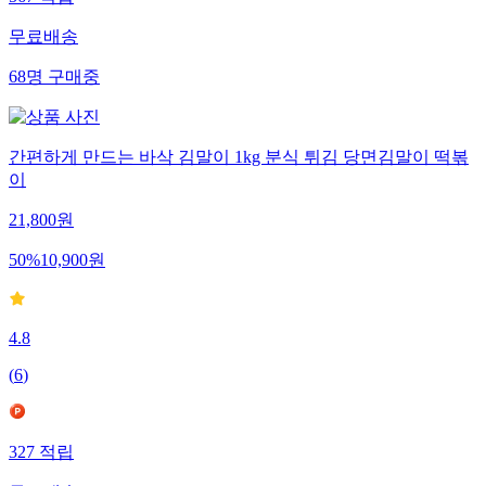
567
적립
무료배송
68
명
구매중
간편하게 만드는 바삭 김말이 1kg 분식 튀김 당면김말이 떡볶
이
21,800
원
50
%
10,900
원
4.8
(
6
)
327
적립