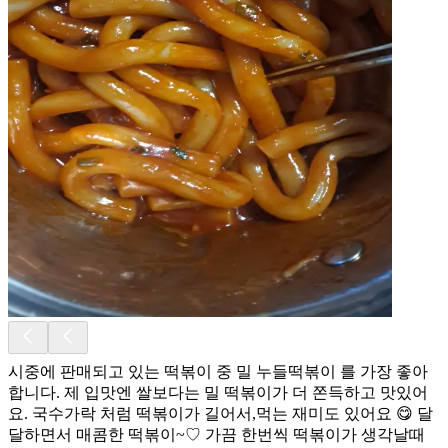
시중에 판매되고 있는 떡볶이 중 밀 누들떡볶이 를 가장 좋아
합니다. 제 입맛엔 쌀보다는 밀 떡볶이가 더 쫀득하고 맛있어
요. 국수가락 처럼 떡볶이가 길어서,먹는 재미도 있어요 😋 달
달하면서 매콤한 떡볶이~♡ 가끔 한번씩 떡볶이가 생각날때