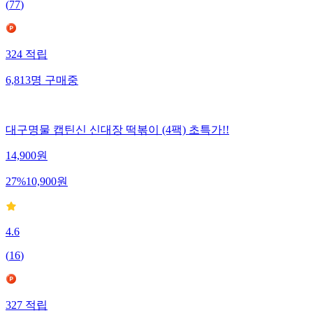
(
77
)
324
적립
6,813
명
구매중
대구명물 캡틴신 신대장 떡볶이 (4팩) 초특가!!
14,900
원
27
%
10,900
원
4.6
(
16
)
327
적립