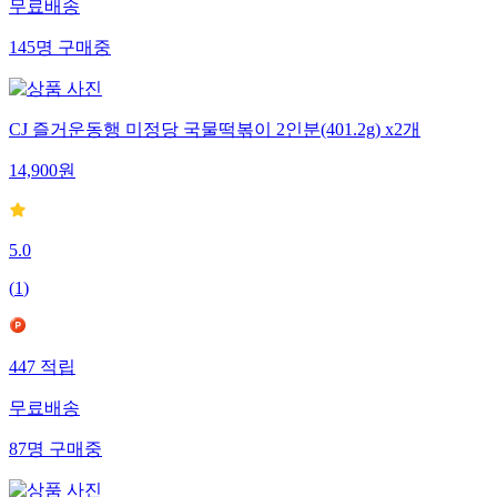
무료배송
145
명
구매중
CJ 즐거운동행 미정당 국물떡볶이 2인분(401.2g) x2개
14,900
원
5.0
(
1
)
447
적립
무료배송
87
명
구매중