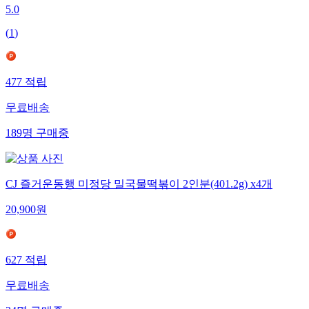
5.0
(
1
)
477
적립
무료배송
189
명
구매중
CJ 즐거운동행 미정당 밀국물떡볶이 2인분(401.2g) x4개
20,900
원
627
적립
무료배송