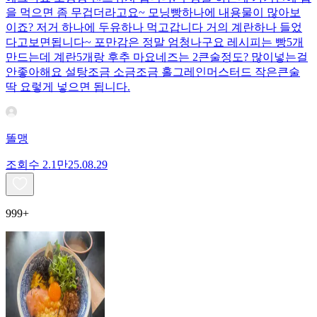
을 먹으면 좀 무겁더라고요~ 모닝빵하나에 내용물이 많아보
이죠? 저거 하나에 두유하나 먹고갑니다 거의 계란하나 들었
다고보면됩니다~ 포만감은 정말 엄청나구요 레시피는 빵5개
만드는데 계란5개랑 후추 마요네즈는 2큰술정도? 많이넣는걸
안좋아해요 설탕조금 소금조금 홀그레인머스터드 작은큰술
딱 요렇게 넣으면 됩니다.
똘맹
조회수
2.1만
25.08.29
999+