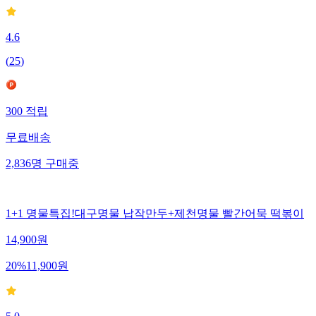
4.6
(
25
)
300
적립
무료배송
2,836
명
구매중
1+1 명물특집!대구명물 납작만두+제천명물 빨간어묵 떡볶이
14,900
원
20
%
11,900
원