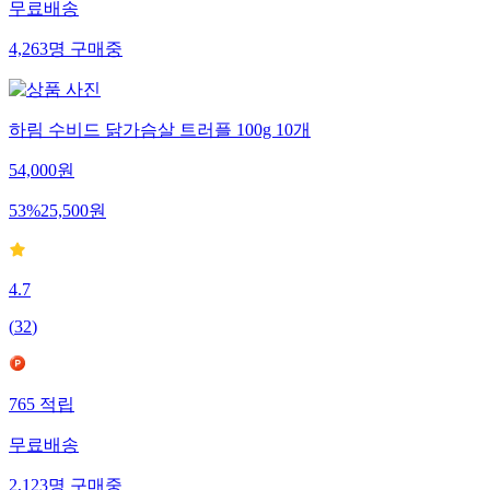
무료배송
4,263
명
구매중
하림 수비드 닭가슴살 트러플 100g 10개
54,000
원
53
%
25,500
원
4.7
(
32
)
765
적립
무료배송