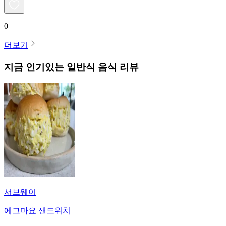
0
더보기
지금 인기있는
일반식
음식 리뷰
서브웨이
에그마요 샌드위치