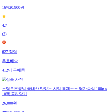
16
%
20,900
원
4.7
(
7
)
627
적립
무료배송
412
명
구매중
스팀오븐공법 국내산 맛있는 치업 특제소스 닭가슴살 100g x
10팩 골라담기
26,000
원