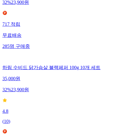
32
%
23,900
원
717
적립
무료배송
285
명
구매중
하림 수비드 닭가슴살 블랙페퍼 100g 10개 세트
35,000
원
32
%
23,900
원
4.8
(
10
)