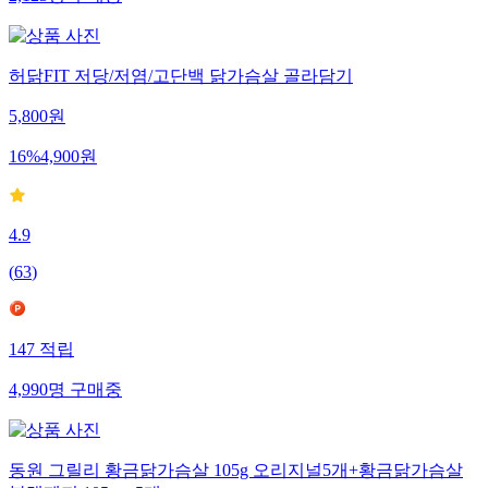
2,123
명
구매중
허닭FIT 저당/저염/고단백 닭가슴살 골라담기
5,800
원
16
%
4,900
원
4.9
(
63
)
147
적립
4,990
명
구매중
동원 그릴리 황금닭가슴살 105g 오리지널5개+황금닭가슴살