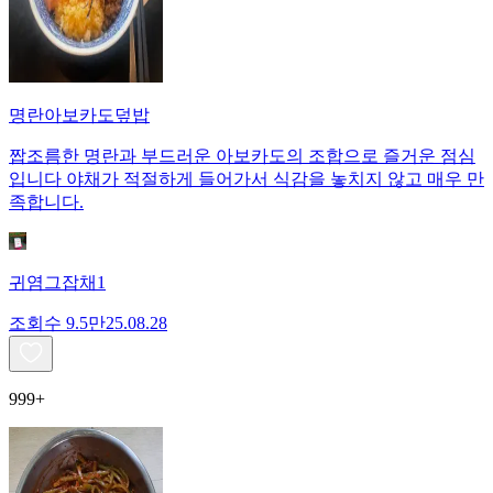
명란아보카도덮밥
짭조름한 명란과 부드러운 아보카도의 조합으로 즐거운 점심
입니다 야채가 적절하게 들어가서 식감을 놓치지 않고 매우 만
족합니다.
귀염그잡채1
조회수
9.5만
25.08.28
999+