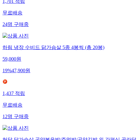
1,701
적립
무료배송
24
명
구매중
하림 냉장 수비드 닭가슴살 5종 4봉씩 (총 20봉)
59,000
원
19
%
47,900
원
1,437
적립
무료배송
12
명
구매중