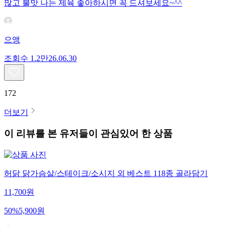
많고 불맛 나는 제육 좋아하시면 꼭 드셔보세요~^^
으앵
조회수
1.2만
26.06.30
172
더보기
이 리뷰를 본 유저들이 관심있어 한 상품
허닭 닭가슴살/스테이크/소시지 외 베스트 118종 골라담기
11,700
원
50
%
5,900
원