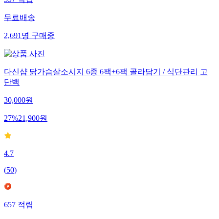
597
적립
무료배송
2,691
명
구매중
다신샵 닭가슴살소시지 6종 6팩+6팩 골라담기 / 식단관리 고
단백
30,000
원
27
%
21,900
원
4.7
(
50
)
657
적립