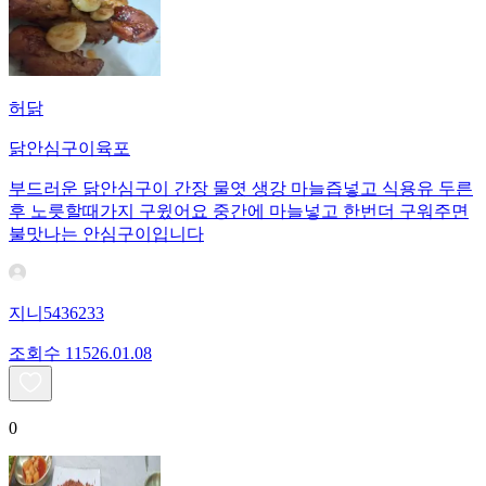
허닭
닭안심구이육포
부드러운 닭안심구이 간장 물엿 생강 마늘즙넣고 식용유 두른
후 노릇할때가지 구윘어요 중간에 마늘넣고 한번더 구워주면
불맛나는 안심구이입니다
지니5436233
조회수
115
26.01.08
0