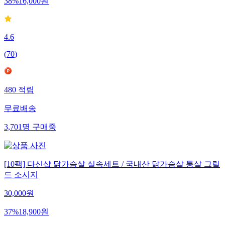
38
%
16,000
원
4.6
(
70
)
480
적립
무료배송
3,701
명
구매중
[10팩] 다신샵 닭가슴살 실속세트 / 국내산 닭가슴살 통살 그릴
드 소시지
30,000
원
37
%
18,900
원