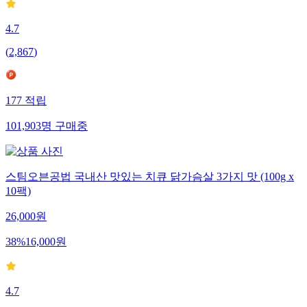
4.7
(
2,867
)
177
적립
101,903
명
구매중
스팀오븐공법 국내산 맛있는 치큐 닭가슴살 3가지 맛 (100g x
10팩)
26,000
원
38
%
16,000
원
4.7