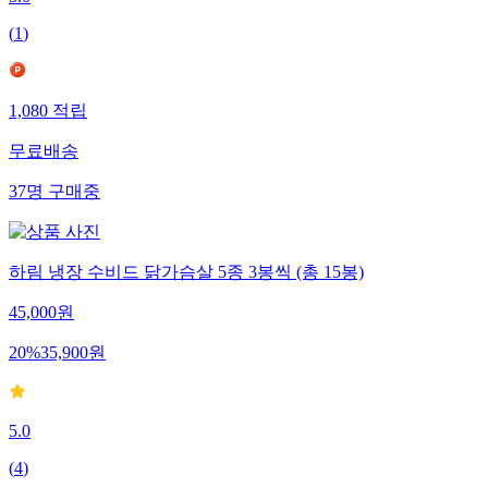
5.0
(
1
)
1,080
적립
무료배송
37
명
구매중
하림 냉장 수비드 닭가슴살 5종 3봉씩 (총 15봉)
45,000
원
20
%
35,900
원
5.0
(
4
)