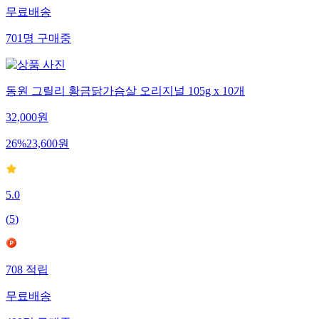
무료배송
701
명
구매중
동원 그릴리 황금닭가슴살 오리지널 105g x 10개
32,000
원
26
%
23,600
원
5.0
(
5
)
708
적립
무료배송