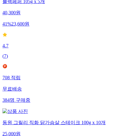
블랙페퍼 105g x 5개
40,300
원
41
%
23,600
원
4.7
(
7
)
708
적립
무료배송
384
명
구매중
동원 그릴리 직화 닭가슴살 스테이크 100g x 10개
25,000
원