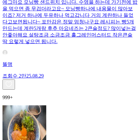
에그마요 모닝빵 샌드위치 입니다. 수영을 하는데 가기전에 밥
을 먹으면 좀 무겁더라고요~ 모닝빵하나에 내용물이 많아보
이죠? 저거 하나에 두유하나 먹고갑니다 거의 계란하나 들었
다고보면됩니다~ 포만감은 정말 엄청나구요 레시피는 빵5개
만드는데 계란5개랑 후추 마요네즈는 2큰술정도? 많이넣는걸
안좋아해요 설탕조금 소금조금 홀그레인머스터드 작은큰술
딱 요렇게 넣으면 됩니다.
똘맹
조회수
2만
25.08.29
999+