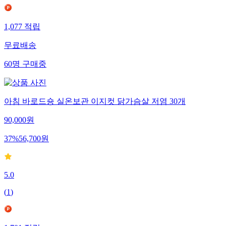
1,077
적립
무료배송
60
명
구매중
아침 바로드숑 실온보관 이지컷 닭가슴살 저염 30개
90,000
원
37
%
56,700
원
5.0
(
1
)