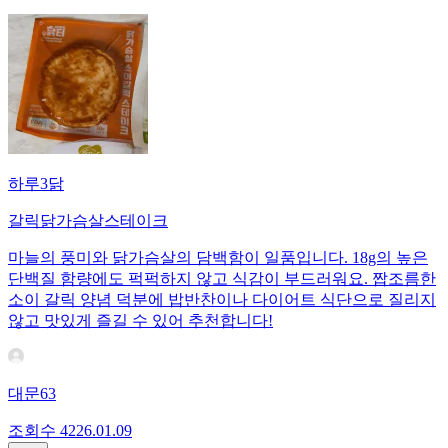
하루3닭
갈릭닭가슴살스테이크
마늘의 풍미와 닭가슴살의 담백함이 일품입니다. 18g의 높은
단백질 함량에도 퍽퍽하지 않고 식감이 부드러워요. 짭조름한
소이 갈릭 양념 덕분에 밥반찬이나 다이어트 식단으로 질리지
않고 맛있게 즐길 수 있어 추천합니다!
대문63
조회수
42
26.01.09