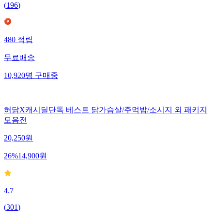
(
196
)
480
적립
무료배송
10,920
명
구매중
허닭X캐시딜단독 베스트 닭가슴살/주먹밥/소시지 외 패키지
모음전
20,250
원
26
%
14,900
원
4.7
(
301
)