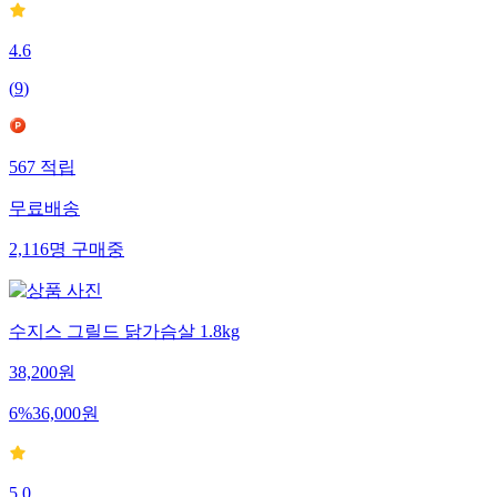
4.6
(
9
)
567
적립
무료배송
2,116
명
구매중
수지스 그릴드 닭가슴살 1.8kg
38,200
원
6
%
36,000
원