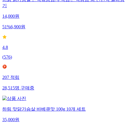
허닭 닭가슴살 곤약볶음밥/주먹밥/곤약김밥 외 간편식 골라담
기
14,000
원
51
%
6,900
원
4.8
(
576
)
207
적립
28,515
명
구매중
하림 맛닭가슴살 바베큐맛 100g 10개 세트
35,000
원