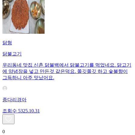
닭형
닭불고기
우리동네 맛집 신촌 닭불백에서 닭불고기를 먹었네요. 닭고기
에 양념장을 넣고 만든것 같은덕요. 쫄깃쫄깃 하고 숯불향이
그득하니 아주 맛났어요.
종다리경아
조회수
53
25.10.31
0