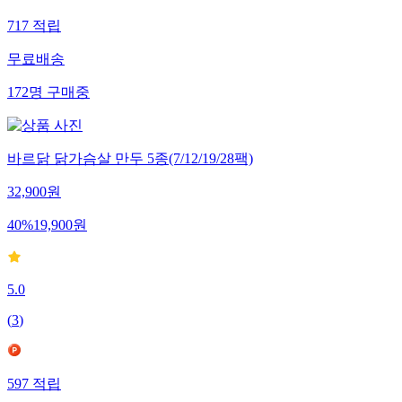
717
적립
무료배송
172
명
구매중
바르닭 닭가슴살 만두 5종(7/12/19/28팩)
32,900
원
40
%
19,900
원
5.0
(
3
)
597
적립