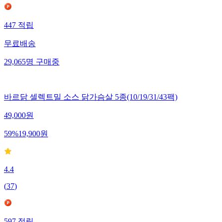
447
적립
무료배송
29,065
명
구매중
바르닭 셀렉트밀 소스 닭가슴살 5종(10/19/31/43팩)
49,000
원
59
%
19,900
원
4.4
(
37
)