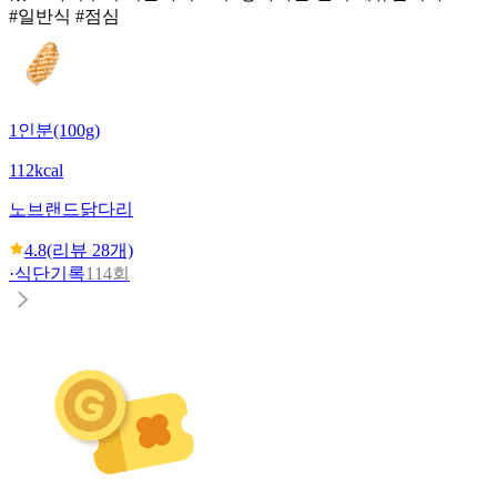
#일반식 #점심
1인분(100g)
112kcal
노브랜드
닭다리
4.8
(리뷰
28
개)
·
식단기록
114회