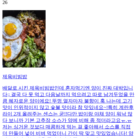
26
제육비빔밥
배달로 시킨 제육비빔밥인데 혼자먹기엔 양이 진짜 대박입니
다;; 결국 다 못 먹고 다음날까지 먹으려고 따로 남겨두었을 만
큼 혜자로운 양이에요! 뚜껑 열자마자 불향이 훅 나는데 고기
맛이 인위적이지 않고 숯불 맛이라 참 맛있네요~!특히 계란후
라이 2개 올려주는 센스는 굳!! ​다만 밥이랑 야채 양이 워낙 많
다 보니까 기본 고추장 소스가 양에 비해 좀 적더라고요ㅠ.ㅠ
저는 싱거운 것보다 매콤하게 먹는 걸 좋아해서 소스를 직접
더 만들어 넣어 비벼 먹었더니 간이 딱 맞고 맛있었습니다! 양