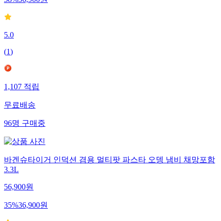
58
%
36,900
원
5.0
(
1
)
1,107
적립
무료배송
96
명
구매중
바겐슈타이거 인덕션 겸용 멀티팟 파스타 오뎅 냄비 채망포함
3.3L
56,900
원
35
%
36,900
원