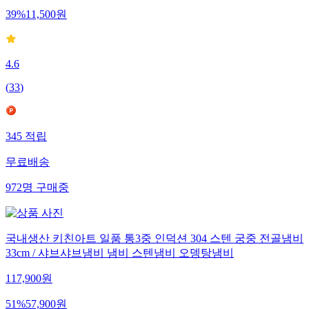
39
%
11,500
원
4.6
(
33
)
345
적립
무료배송
972
명
구매중
국내생산 키친아트 일품 통3중 인덕션 304 스텐 궁중 전골냄비
33cm / 샤브샤브냄비 냄비 스텐냄비 오뎅탕냄비
117,900
원
51
%
57,900
원