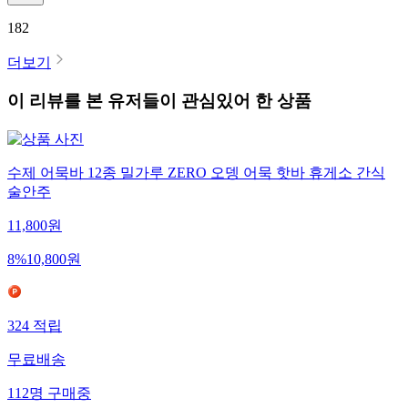
182
더보기
이 리뷰를 본 유저들이 관심있어 한 상품
수제 어묵바 12종 밀가루 ZERO 오뎅 어묵 핫바 휴게소 간식
술안주
11,800
원
8
%
10,800
원
324
적립
무료배송
112
명
구매중