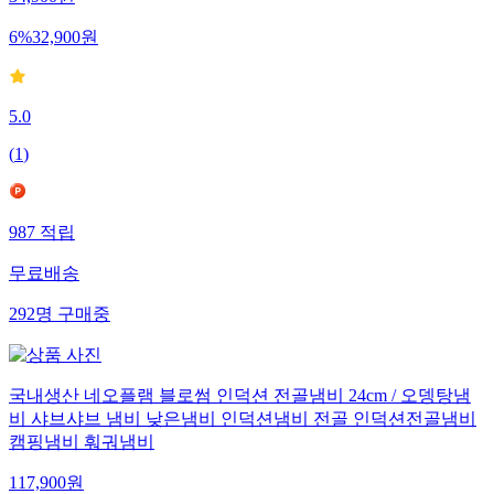
34,900
원
6
%
32,900
원
5.0
(
1
)
987
적립
무료배송
292
명
구매중
국내생산 네오플램 블로썸 인덕션 전골냄비 24cm / 오뎅탕냄
비 샤브샤브 냄비 낮은냄비 인덕션냄비 전골 인덕션전골냄비
캠핑냄비 훠궈냄비
117,900
원