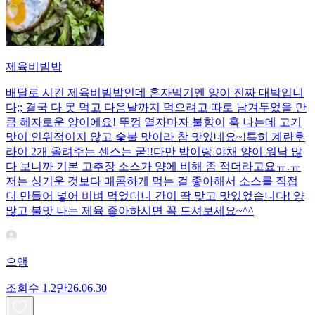
제육비빔밥
배달로 시킨 제육비빔밥인데 혼자먹기엔 양이 진짜 대박입니
다;; 결국 다 못 먹고 다음날까지 먹으려고 따로 남겨두었을 만
큼 혜자로운 양이에요! 뚜껑 열자마자 불향이 훅 나는데 고기
맛이 인위적이지 않고 숯불 맛이라 참 맛있네요~!특히 계란후
라이 2개 올려주는 센스는 굳!! ​다만 밥이랑 야채 양이 워낙 많
다 보니까 기본 고추장 소스가 양에 비해 좀 적더라고요ㅠ.ㅠ
저는 싱거운 것보다 매콤하게 먹는 걸 좋아해서 소스를 직접
더 만들어 넣어 비벼 먹었더니 간이 딱 맞고 맛있었습니다! 양
많고 불맛 나는 제육 좋아하시면 꼭 드셔보세요~^^
으앵
조회수
1.2만
26.06.30