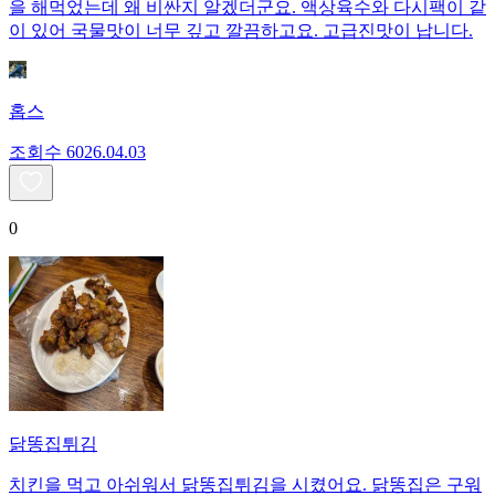
을 해먹었는데 왜 비싼지 알겠더군요. 액상육수와 다시팩이 같
이 있어 국물맛이 너무 깊고 깔끔하고요. 고급진맛이 납니다.
홉스
조회수
60
26.04.03
0
닭똥집튀김
치킨을 먹고 아쉬워서 닭똥집튀김을 시켰어요. 닭똥집은 구워