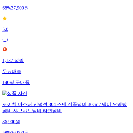
68
%
37,900
원
5.0
(
1
)
1,137
적립
무료배송
140
명
구매중
로이첸 마스터 인덕션 304 스텐 전골냄비 30cm / 냄비 오뎅탕
냄비 샤브샤브냄비 라면냄비
86,900
원