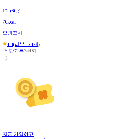
1개(60g)
70kcal
오뎅꼬치
4.8
(리뷰
124
개)
·
식단기록
744회
지금 가입하고