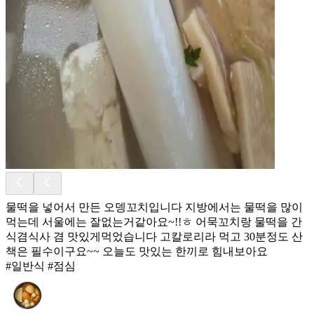
물떡을 넣어서 만든 오뎅꼬치입니다 지방에서는 물떡을 많이
먹는데 서울에는 잘없는거같아요~!!ㅎ 어묵꼬치랑 물떡을 간
식겸식사 겸 맛있게먹었습니다 고칼로리라 먹고 30분정도 산
책은 필수이구요~~ 오늘도 맛있는 한끼로 힘내보아요
#일반식 #점심