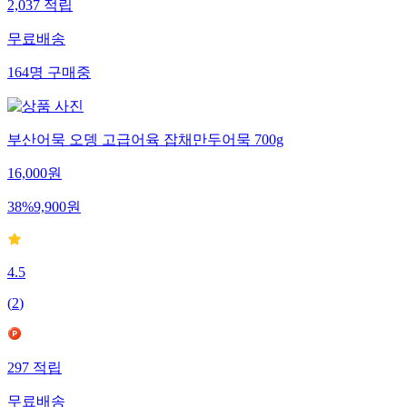
2,037
적립
무료배송
164
명
구매중
부산어묵 오뎅 고급어육 잡채만두어묵 700g
16,000
원
38
%
9,900
원
4.5
(
2
)
297
적립
무료배송