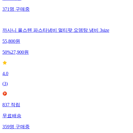
371
명
구매중
까사니 올스텐 파스타냄비 멀티팟 오뎅탕 냄비 3size
55,800
원
50
%
27,900
원
4.0
(
3
)
837
적립
무료배송
359
명
구매중