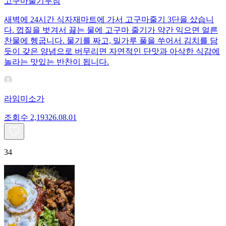
고구마줄기무침
새벽에 24시간 식자재마트에 가서 고구마줄기 3단을 샀습니
다. 껍질을 벗겨서 끓는 물에 고구마 줄기가 약간 익으면 얼른
찬물에 헹굽니다. 물기를 짜고, 밀가루 풀을 쑤어서 김치를 담
듯이 갖은 양념으로 버무리면 자연적인 단맛과 아삭한 식감에
놀라는 맛있는 반찬이 됩니다.
라임미소가
조회수
2,193
26.08.01
34