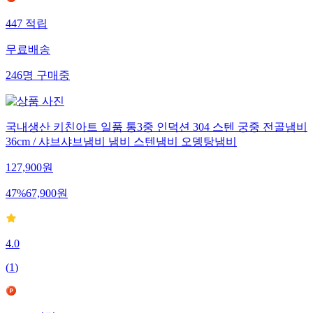
447
적립
무료배송
246
명
구매중
국내생산 키친아트 일품 통3중 인덕션 304 스텐 궁중 전골냄비
36cm / 샤브샤브냄비 냄비 스텐냄비 오뎅탕냄비
127,900
원
47
%
67,900
원
4.0
(
1
)