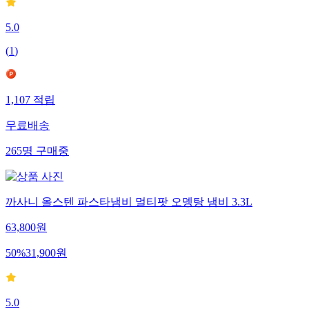
5.0
(
1
)
1,107
적립
무료배송
265
명
구매중
까사니 올스텐 파스타냄비 멀티팟 오뎅탕 냄비 3.3L
63,800
원
50
%
31,900
원
5.0