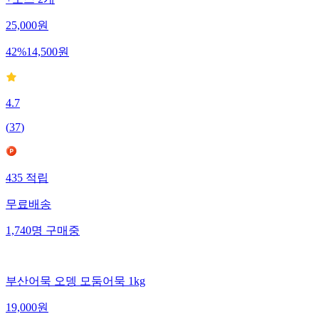
25,000
원
42
%
14,500
원
4.7
(
37
)
435
적립
무료배송
1,740
명
구매중
부산어묵 오뎅 모둠어묵 1kg
19,000
원