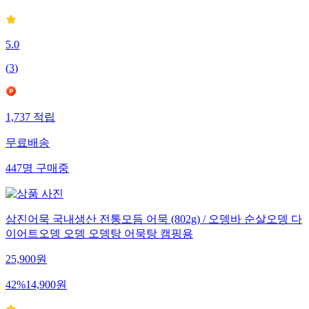
5.0
(
3
)
1,737
적립
무료배송
447
명
구매중
삼진어묵 국내생산 전통모듬 어묵 (802g) / 오뎅바 순살오뎅 다
이어트오뎅 오뎅 오뎅탕 어묵탕 캠핑용
25,900
원
42
%
14,900
원