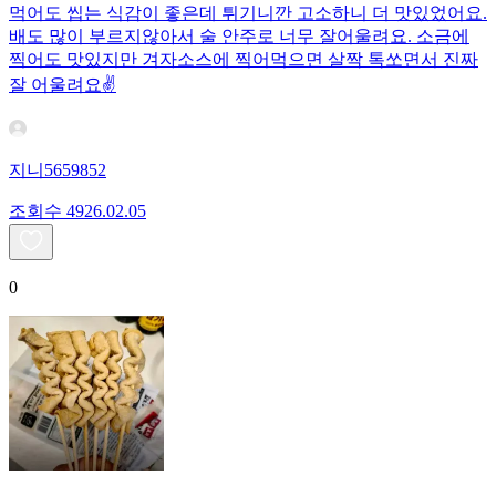
먹어도 씹는 식감이 좋은데 튀기니깐 고소하니 더 맛있었어요.
배도 많이 부르지않아서 술 안주로 너무 잘어울려요. 소금에
찍어도 맛있지만 겨자소스에 찍어먹으면 살짝 톡쏘면서 진짜
잘 어울려요✌️
지니5659852
조회수
49
26.02.05
0