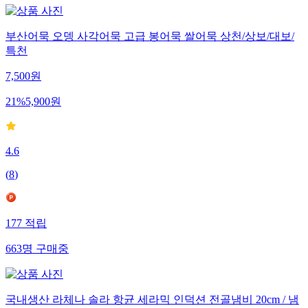
부산어묵 오뎅 사각어묵 고급 봉어묵 쌀어묵 상천/상보/대보/
특천
7,500
원
21
%
5,900
원
4.6
(
8
)
177
적립
663
명
구매중
국내생산 라체나 솔라 항균 세라믹 인덕션 전골냄비 20cm / 냄