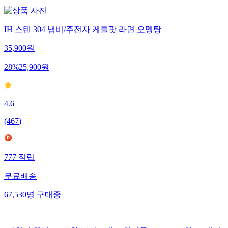
IH 스텐 304 냄비/주전자 케틀팟 라면 오뎅탕
35,900
원
28
%
25,900
원
4.6
(
467
)
777
적립
무료배송
67,530
명
구매중