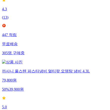
4.3
(
13
)
447
적립
무료배송
305
명
구매중
까사니 올스텐 파스타냄비 멀티팟 오뎅탕 냄비 4.3L
79,800
원
50
%
39,900
원
5.0