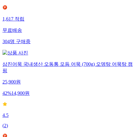
1,617
적립
무료배송
304
명
구매중
삼진어묵 국내생산 오동통 모듬 어묵 (700g) 오뎅탕 어묵탕 캠
핑
25,900
원
42
%
14,900
원
4.5
(
2
)