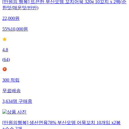
[만원의 행복] 뜨끈한 부산오뎅 꼬치어묵 320g 10꼬치 x 2팩(순
한맛/매운맛/반반)
22,000
원
55
%
10,000
원
4.8
(
64
)
300
적립
무료배송
3,634
명
구매중
[만원의행복] 생선연육78% 부산오뎅 어묵꼬치 10개입 x2봉
+소스 2개