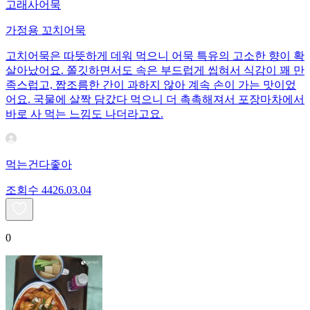
고래사어묵
가정용 꼬치어묵
고치어묵은 따뜻하게 데워 먹으니 어묵 특유의 고소한 향이 확
살아났어요. 쫄깃하면서도 속은 부드럽게 씹혀서 식감이 꽤 만
족스럽고, 짭조름한 간이 과하지 않아 계속 손이 가는 맛이었
어요. 국물에 살짝 담갔다 먹으니 더 촉촉해져서 포장마차에서
바로 사 먹는 느낌도 나더라고요.
먹는건다좋아
조회수
44
26.03.04
0