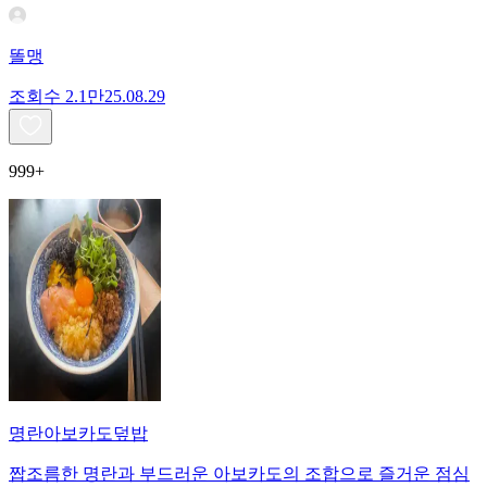
똘맹
조회수
2.1만
25.08.29
999+
명란아보카도덮밥
짭조름한 명란과 부드러운 아보카도의 조합으로 즐거운 점심