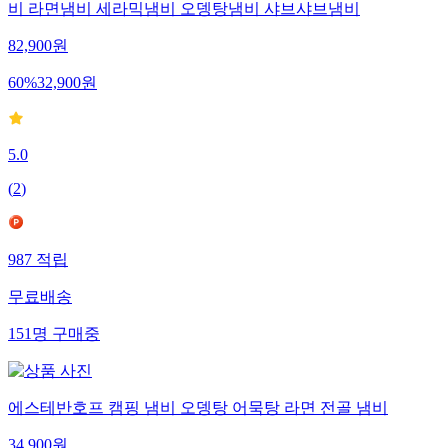
비 라면냄비 세라믹냄비 오뎅탕냄비 샤브샤브냄비
82,900
원
60
%
32,900
원
5.0
(
2
)
987
적립
무료배송
151
명
구매중
에스테반호프 캠핑 냄비 오뎅탕 어묵탕 라면 전골 냄비