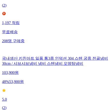
(
2
)
1,197
적립
무료배송
208
명
구매중
국내생산 키친아트 일품 통3중 인덕션 304 스텐 궁중 전골냄비
30cm / 샤브샤브냄비 냄비 스텐냄비 오뎅탕냄비
103,900
원
48
%
53,900
원
5.0
(
2
)