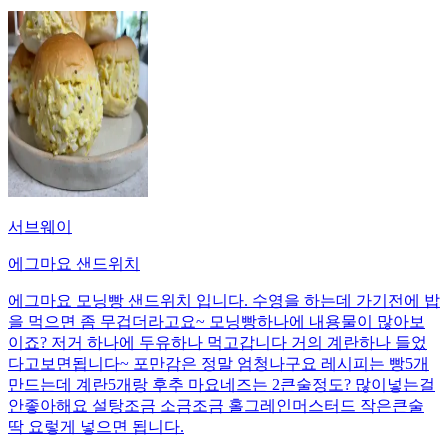
서브웨이
에그마요 샌드위치
에그마요 모닝빵 샌드위치 입니다. 수영을 하는데 가기전에 밥
을 먹으면 좀 무겁더라고요~ 모닝빵하나에 내용물이 많아보
이죠? 저거 하나에 두유하나 먹고갑니다 거의 계란하나 들었
다고보면됩니다~ 포만감은 정말 엄청나구요 레시피는 빵5개
만드는데 계란5개랑 후추 마요네즈는 2큰술정도? 많이넣는걸
안좋아해요 설탕조금 소금조금 홀그레인머스터드 작은큰술
딱 요렇게 넣으면 됩니다.