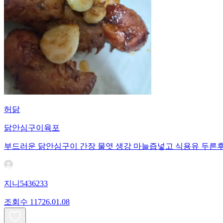
허닭
닭안심구이육포
부드러운 닭안심구이 간장 물엿 생강 마늘즙넣고 식용유 두른
지니5436233
조회수
117
26.01.08