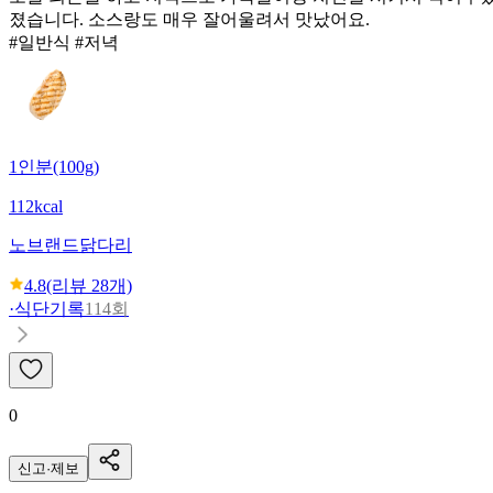
졌습니다. 소스랑도 매우 잘어울려서 맛났어요.
#일반식 #저녁
1인분(100g)
112kcal
노브랜드
닭다리
4.8
(리뷰
28
개)
·
식단기록
114회
0
신고·제보