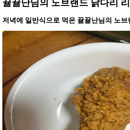
뀰뀰난님의 노브랜드 닭다리 
저녁에 일반식으로 먹은 뀰뀰난님의 노브