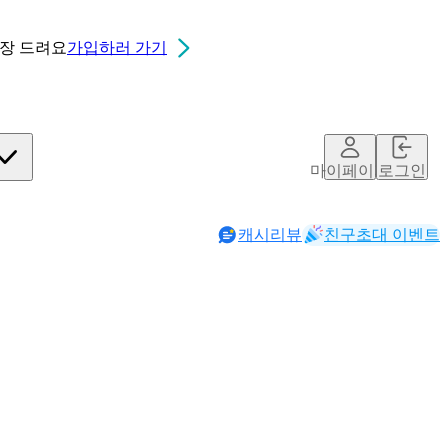
0장
드려요
가입하러 가기
마이페이지
로그인
캐시리뷰
친구초대 이벤트