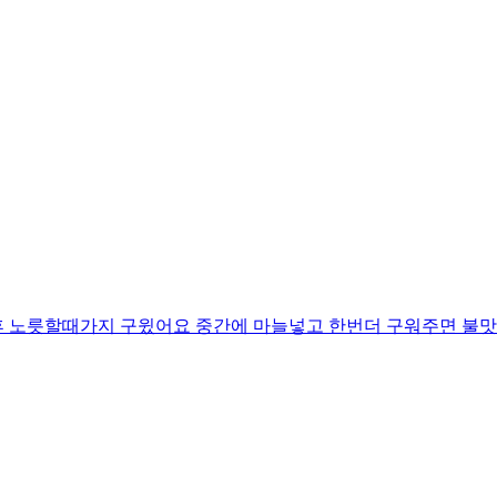
후 노릇할때가지 구윘어요 중간에 마늘넣고 한번더 구워주면 불